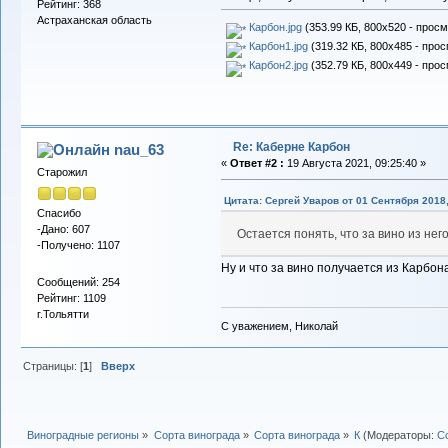
Рейтинг: 368
Астраханская область
Карбон.jpg
(353.99 КБ, 800x520 - просм
Карбон1.jpg
(319.32 КБ, 800x485 - прос
Карбон2.jpg
(352.79 КБ, 800x449 - прос
Re: Каберне Карбон
nau_63
«
Ответ #2 :
19 Августа 2021, 09:25:40 »
Старожил
Цитата: Сергей Уваров от 01 Сентября 2018,
Спасибо
-Дано: 607
Остается понять, что за вино из нег
-Получено: 1107
Ну и что за вино получается из Карбон
Сообщений: 254
Рейтинг: 1109
г.Тольятти
С уважением, Николай
Страницы: [
1
]
Вверх
Виноградные регионы
»
Сорта винограда
»
Сорта винограда
»
К
(Модераторы:
С