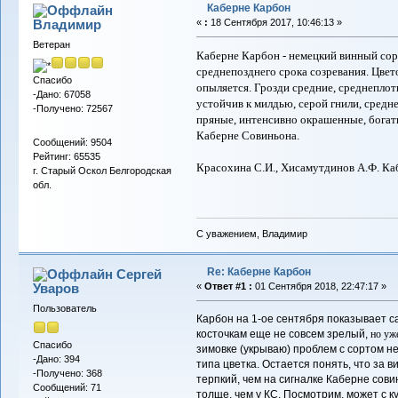
Каберне Карбон
Владимиp
«
:
18 Сентября 2017, 10:46:13 »
Ветеран
Каберне Карбон - немецкий винный сорт
среднепозднего срока созревания. Цве
Спасибо
опыляется. Грозди средние, среднеплот
-Дано: 67058
устойчив к милдью, серой гнили, средн
-Получено: 72567
пряные, интенсивно окрашенные, богаты
Каберне Совиньона.
Сообщений: 9504
Рейтинг: 65535
Красохина С.И., Хисамутдинов А.Ф. Каб
г. Старый Оскол Белгородская
обл.
С уважением, Владимир
Re: Каберне Карбон
Сергей
Уваров
«
Ответ #1 :
01 Сентября 2018, 22:47:17 »
Пользователь
Карбон на 1-ое сентября показывает са
косточкам еще не совсем зрелый,
но уж
Спасибо
зимовке (укрываю) проблем с сортом н
-Дано: 394
типа цветка. Остается понять, что за в
-Получено: 368
терпкий, чем на сигналке Каберне сови
Сообщений: 71
толще, чем у КС. Посмотрим, может с 