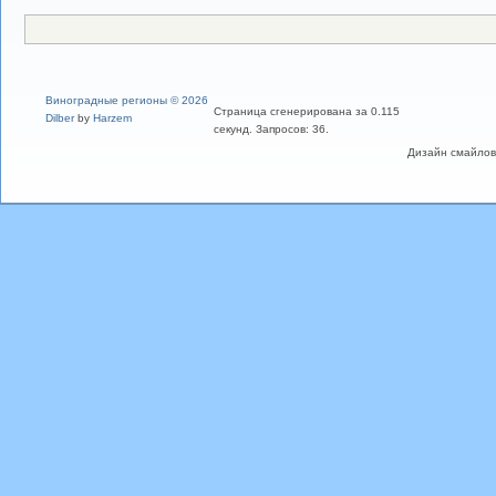
Виноградные регионы © 2026
Страница сгенерирована за 0.115
Dilber
by
Harzem
секунд. Запросов: 36.
Дизайн смайлов "