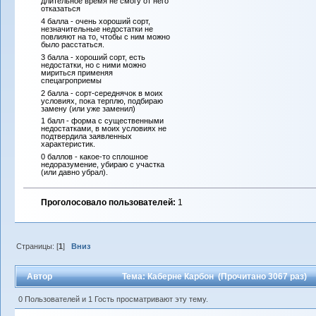
длительное время не смогу от него
отказаться
4 балла - очень хороший сорт,
незначительные недостатки не
повлияют на то, чтобы с ним можно
было расстаться.
3 балла - хороший сорт, есть
недостатки, но с ними можно
мириться применяя
спецагроприемы
2 балла - сорт-середнячок в моих
условиях, пока терплю, подбираю
замену (или уже заменил)
1 балл - форма с существенными
недостатками, в моих условиях не
подтвердила заявленных
характеристик.
0 баллов - какое-то сплошное
недоразумение, убираю с участка
(или давно убрал).
Проголосовало пользователей:
1
Страницы: [
1
]
Вниз
Автор
Тема: Каберне Карбон (Прочитано 3067 раз)
0 Пользователей и 1 Гость просматривают эту тему.