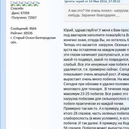
Цитата: юрий от 14 Мая 2014, 17:39:11
Спасибо
А как это? Не очень понял - нагрузк
-Дано: 67058
нибудь. Заранее благодарен.....
-Получено: 72567
Сообщений: 9504
Юрий, здравствуйте! У меня к Вам прос
Рейтинг: 65535
под аватаром заполните пожалуйста Ва
г. Старый Оскол Белгородская
конечно знаю, откуда Вы, но хотелось 
обл.
Теперь что касается нагрузок. Осенью 
куста мы оставляем на каждом рукаве по
эти глазки начинают распускаться, и он
какой-то подмерз, какой-то повредился,
слабый. Все эти ненужные нам побеги м
удаляются, т.е. примерно сейчас. Сего
показывает очень мощный рост. И кажды
вырастает очень много побегов. На моем
Сегодня при обломке я удалил половину
многовато для технаря. В течение нед
максимум 23-25 побегов. Все равно это
нагрузка побегами для сильнорослого 
побеги практически из каждой почки.
Примерно так как-то. А к примеру, рядо
итого 28 глазков, часть зеленых побего
слаборослость (в моих условиях), я ос
побегов. И так далее. К примеру, на Код
56 глазков. Побегов может вырасти стол