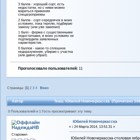
3 балла - хороший сорт, есть
недостатки, но с ними можно
мириться применяя
спецагроприемы
2 балла - сорт-середнячок в моих
условиях, пока терплю, подбираю
замену (или уже заменил)
1 балл - форма с существенными
недостатками, в моих условиях не
подтвердила заявленных
характеристик.
0 баллов - какое-то сплошное
недоразумение, убираю с участка
(или давно убрал).
Проголосовало пользователей:
11
Страницы: [
1
]
2
3
4
Вниз
Автор
Тема: Юбилей Новочеркасска (Прочитано 349
0 Пользователей и 1 Гость просматривают эту тему.
Юбилей Новочеркасска
НадеждаНВ
«
:
24 Марта 2014, 13:51:31 »
Старожил
Юбилей Новочеркасска-столовая гибри