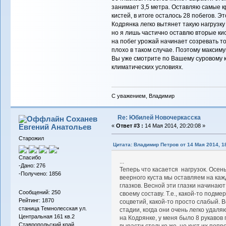
занимает 3,5 метра. Оставляю самые к
кистей, в итоге осталось 28 побегов. Э
Кодрянка легко вытянет такую нагрузку 
но я лишь частично оставлю вторые кист
на побег урожай начинает созревать то
плохо в таком случае. Поэтому максимум
Вы уже смотрите по Вашему суровому к
климатических условиях.
С уважением, Владимир
Re: Юбилей Новочеркасска
Соханев
Евгений Анатольев
«
Ответ #3 :
14 Мая 2014, 20:20:08 »
Старожил
Цитата: Владимир Петров от 14 Мая 2014, 1
Спасибо
...
-Дано: 276
Теперь что касается нагрузок. Осен
-Получено: 1856
веерного куста мы оставляем на каж
глазков. Весной эти глазки начинаю
Сообщений: 250
своему составу. Т.е., какой-то подме
Рейтинг: 1870
соцветий, какой-то просто слабый. 
станица Темнолесская ул.
стадии, когда они очень легко удаляют
Центральная 161 кв.2
на Кодрянке, у меня было 8 рукавов 
Ставропольский край
вырасти столько же, но куст их попр