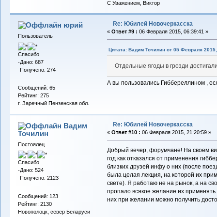
С Уважением, Виктор
Re: Юбилей Новочеркасска
юрий
«
Ответ #9 :
06 Февраля 2015, 06:39:41 »
Пользователь
Цитата: Вадим Точилин от 05 Февраля 2015,
Спасибо
-Дано: 687
Отдельные ягоды в грозди достигали
-Получено: 274
А вы пользовались Гиббереллином , есл
Сообщений: 65
Рейтинг: 275
г. Заречный Пензенская обл.
Re: Юбилей Новочеркасска
Вадим
Точилин
«
Ответ #10 :
06 Февраля 2015, 21:20:59 »
Постоялец
Добрый вечер, форумчане! На своем вин
год как отказался от применения гиббер
Спасибо
близких друзей инфу о них (после поез
-Дано: 524
была целая лекция, на которой их при
-Получено: 2123
свете). Я работаю не на рынок, а на с
пропало всякое желание их применять н
Сообщений: 123
них при желании можно получить дост
Рейтинг: 2130
Новополоцк, север Беларуси