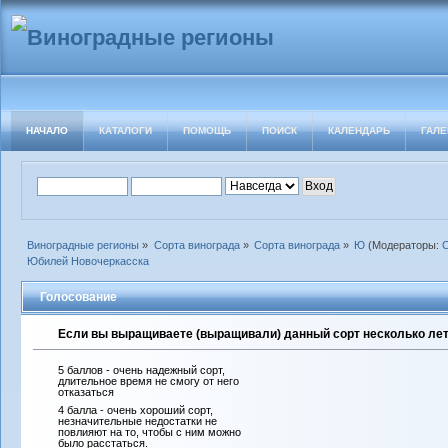
НАЧАЛО
КАТАЛОГИ
ПОМОЩЬ
ПОИСК
КАЛЕНДАРЬ
ГАЛЕ
Виноградные регионы
»
Сорта винограда
»
Сорта винограда
»
Ю
(Модераторы:
Юбилей Новочеркасска
Голосование
Если вы выращиваете (выращивали) данный сорт несколько лет 
5 баллов - очень надежный сорт,
длительное время не смогу от него
отказаться
4 балла - очень хороший сорт,
незначительные недостатки не
повлияют на то, чтобы с ним можно
было расстаться.