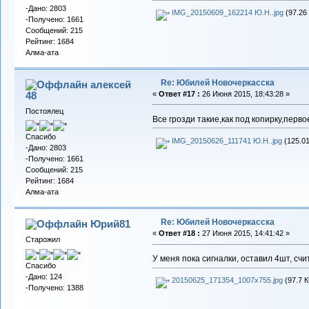
-Дано: 2803
IMG_20150609_162214 Ю.Н..jpg
(97.26
-Получено: 1661
Сообщений: 215
Рейтинг: 1684
Алма-ата
Re: Юбилей Новочеркасска
алексей
48
«
Ответ #17 :
26 Июня 2015, 18:43:28 »
Постоялец
Все грозди такие,как под копирку,перв
Спасибо
IMG_20150626_111741 Ю.Н..jpg
(125.01
-Дано: 2803
-Получено: 1661
Сообщений: 215
Рейтинг: 1684
Алма-ата
Re: Юбилей Новочеркасска
Юрий81
«
Ответ #18 :
27 Июня 2015, 14:41:42 »
Старожил
У меня пока сигналки, оставил 4шт, сч
Спасибо
-Дано: 124
20150625_171354_1007x755.jpg
(97.7 К
-Получено: 1388