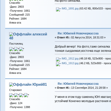
На фото сигналка.
Спасибо
-Дано: 2803
IMG_1691.jpg
(63.42 КБ, 800x533 - про
-Получено: 1661
Сообщений: 215
Рейтинг: 1684
Алма-ата
Re: Юбилей Новочеркасска
алексей
48
«
Ответ #5 :
02 Августа 2014, 18:31:03 »
Постоялец
Добрый вечер! На фото,таже сигналка 
тонкая сьедаемая,косточка еще зелена
Спасибо
-Дано: 2803
IMG_1912.jpg
(48.18 КБ, 523x800 - про
-Получено: 1661
IMG_1913.jpg
(46.2 КБ, 523x800 - прос
Сообщений: 215
Рейтинг: 1684
Алма-ата
Re: Юбилей Новочеркасска
Юрий81
«
Ответ #6 :
13 Сентября 2014, 21:28:58 »
Старожил
У меня в этом году саженец ЮН хватан
Спасибо
устойчив! Конечно молодые растения 
-Дано: 124
-Получено: 1388