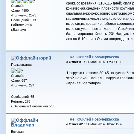
срока созревания (110-115 дней),сила 
Спасибо
коническая,средней плотности,крупная,
-Дано: 4990
овальная,нежно-розового цвета,весом
-Получено: 2573
гармоничный,мякоть мясисто-сочная,с
Сообщений: 313
высокая,вызревание побегов хорошее,
Рейтинг: 2595
высокая,укореняется хорошо.Устойчиво
г.Барнаул
балла,морозостойкость -23*.Нагрузка г
лоз на 8-10 почек.Осами повреждаетс
Re: Юбилей Новочеркасска
юрий
«
Ответ #1 :
14 Мая 2014, 17:39:11 »
Пользователь
.Нагрузка глазками 30-45 на куст,побе
Спасибо
это? Не очень понял - нагрузка глазка
-Дано: 687
Заранее бл
-Получено: 274
Сообщений: 65
Рейтинг: 275
г. Заречный Пензенская обл.
Re: Юбилей Новочеркасска
Владимиp
«
Ответ #2 :
14 Мая 2014, 18:42:15 »
Ветеран