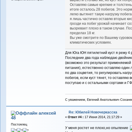
Оставляю самые крепкие и толстеньк
итоге осталось 28 побегов. Это нор
легко вытянет такую нагрузку побега
я лишь частично оставлю вторые кист
грозди на побег урожай начинает со
вызревает плохо в таком случае. Поэ
пределах 18 кг.
Вы уже смотрите по Вашему суровом
климатических условиях.
Для Юга ЮН пятилетний куст я режу 4 р
Последние два года наблюдаю двойники
(возможно это результат применяемой
питания), естественно оставляю один л
по два соцветия, то регулировать нагр
побегов, если куст тянет, то оставляю 
поступаю и с остальными сортами и ГФ
С уважением, Евгений Анатольевич Сохане
Re: Юбилей Новочеркасска
алексей
48
«
Ответ #4 :
17 Июня 2014, 21:17:29 »
Постоялец
У меня ростет не плохо,но опыление