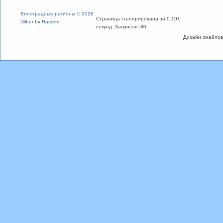
Виноградные регионы © 2026
Страница сгенерирована за 0.191
Dilber
by
Harzem
секунд. Запросов: 80.
Дизайн смайлов "