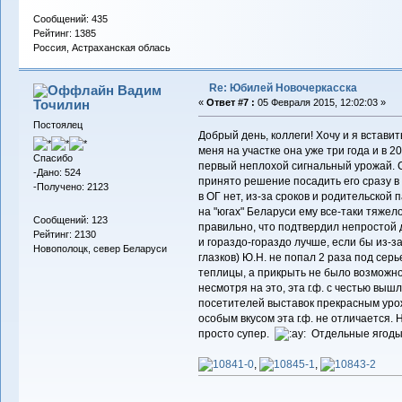
Сообщений: 435
Рейтинг: 1385
Россия, Астраханская облась
Re: Юбилей Новочеркасска
Вадим
Точилин
«
Ответ #7 :
05 Февраля 2015, 12:02:03 »
Постоялец
Добрый день, коллеги! Хочу и я вставит
меня на участке она уже три года и в 2
Спасибо
первый неплохой сигнальный урожай. С
-Дано: 524
принято решение посадить его сразу в 
-Получено: 2123
в ОГ нет, из-за сроков и родительской 
на "югах" Беларуси ему все-таки тяжело
Сообщений: 123
правильно, что подтвердил непростой д
Рейтинг: 2130
и гораздо-гораздо лучше, если бы из-
Новополоцк, север Беларуси
глазков) Ю.Н. не попал 2 раза под сер
теплицы, а прикрыть не было возможнос
несмотря на это, эта г.ф. с честью выш
посетителей выставок прекрасным урож
особым вкусом эта г.ф. не отличается. 
просто супер.
Отдельные ягоды 
,
,