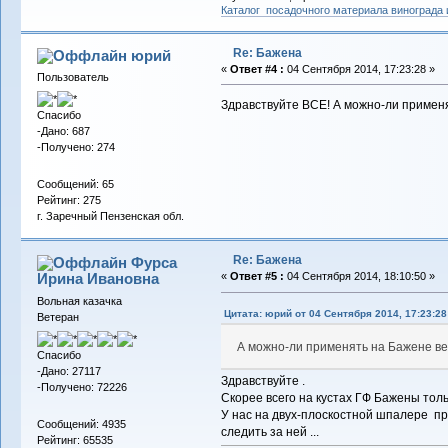
Каталог посадочного материала винограда
Re: Бажена
юрий
«
Ответ #4 :
04 Сентября 2014, 17:23:28 »
Пользователь
Здравствуйте ВСЕ! А можно-ли примен
Спасибо
-Дано: 687
-Получено: 274
Сообщений: 65
Рейтинг: 275
г. Заречный Пензенская обл.
Re: Бажена
Фурса
Ирина Ивановна
«
Ответ #5 :
04 Сентября 2014, 18:10:50 »
Вольная казачка
Цитата: юрий от 04 Сентября 2014, 17:23:28
Ветеран
А можно-ли применять на Бажене в
Спасибо
-Дано: 27117
Здравствуйте .
-Получено: 72226
Скорее всего на кустах ГФ Бажены тол
У нас на двух-плоскостной шпалере пр
Сообщений: 4935
следить за ней ...
Рейтинг: 65535