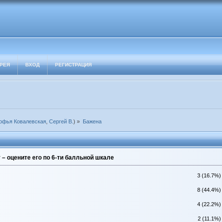
РЕЯ
ВХОД
РЕГИСТРАЦИЯ
офья Ковалевская
,
Сергей В.
) »
Бажена
– оцените его по 6-ти балльной шкале
3 (16.7%)
8 (44.4%)
4 (22.2%)
2 (11.1%)