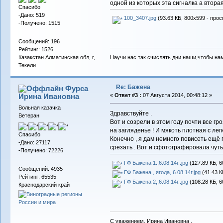
одной из которых эта сигналка а втора
Спасибо
-Дано: 519
100_3407.jpg
(93.63 КБ, 800x599 - прос
-Получено: 1515
Сообщений: 196
Рейтинг: 1526
Научи нас так счислять дни наши,чтобы на
Казакстан Алматинская обл, г,
Текели
Re: Бажена
Фурса
Ирина Ивановна
«
Ответ #3 :
07 Августа 2014, 00:48:12 »
Вольная казачка
Здравствуйте .
Ветеран
Вот и созрели в этом году почти все гр
на загляденье ! И мякоть плотная с ле
Спасибо
Конечно , я дам немного повисеть ещё г
-Дано: 27117
срезать . Вот и сфотографировала чуть
-Получено: 72226
ГФ Бажена 1.,6.08.14г..jpg
(127.89 КБ, 6
Сообщений: 4935
ГФ Бажена , ягода, 6.08.14г.jpg
(41.43 К
Рейтинг: 65535
ГФ Бажена 2,,6.08.14г..jpg
(108.28 КБ, 6
Краснодарский край
С уважением, Ирина Ивановна .