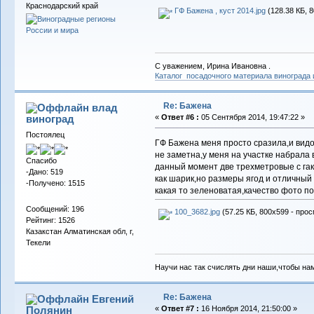
Краснодарский край
ГФ Бажена , куст 2014.jpg
(128.38 КБ, 
С уважением, Ирина Ивановна .
Каталог посадочного материала винограда
Re: Бажена
влад
виноград
«
Ответ #6 :
05 Сентября 2014, 19:47:22 »
Постоялец
ГФ Бажена меня просто сразила,и видом
не заметна,у меня на участке набрала в
Спасибо
данный момент две трехметровые с гак
-Дано: 519
как шарик,но размеры ягод и отличный
-Получено: 1515
какая то зеленоватая,качество фото по
Сообщений: 196
100_3682.jpg
(57.25 КБ, 800x599 - прос
Рейтинг: 1526
Казакстан Алматинская обл, г,
Текели
Научи нас так счислять дни наши,чтобы на
Re: Бажена
Евгений
Полянин
«
Ответ #7 :
16 Ноября 2014, 21:50:00 »