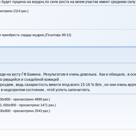
я будет пущена на кордон,по силе роста на моем участке имеет среднюю силу 
мотрено 2114 раз.)
м приобресть сердце мудрое,(Псалтирь 89:12)
озди на кусту ГФ Бажена . Результатом я очень довольна . Как и обещала , в о
гко рвущейся и съедобной кожицей .
роздям , ведь сахаристость мякоти ягод всего 15-16 % Brix , но они очень кр
 в недозрелом состоянии , чтоб успеть запечатлеть
00x800 - просмотрено 4899 раз.)
Б, 600x800 - просмотрено 1471 раз.)
00x800 - просмотрено 2543 раз.)