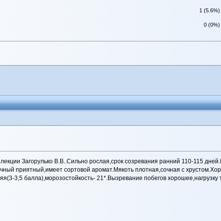
1 (5.6%)
0 (0%)
кции Загорулько В.В..Сильно рослая,срок созревания ранний 110-115 дней.Гр
чный приятный,имеет сортовой аромат.Мякоть плотная,сочная с хрустом.Хоро
няя(3-3,5 балла),морозостойкость- 21*.Вызревание побегов хорошее,нагрузк