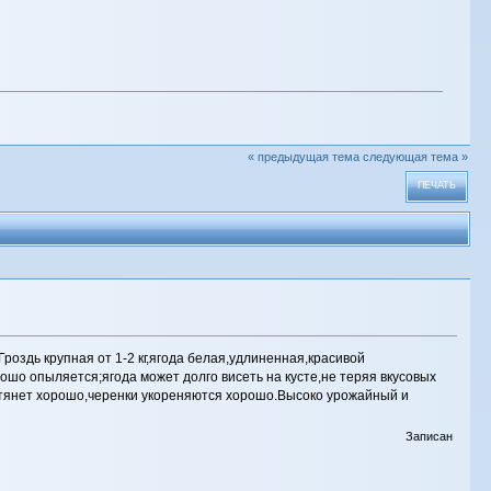
« предыдущая тема
следующая тема »
ПЕЧАТЬ
оздь крупная от 1-2 кг,ягода белая,удлиненная,красивой
шо опыляется;ягода может долго висеть на кусте,не теряя вкусовых
у тянет хорошо,черенки укореняются хорошо.Высоко урожайный и
Записан