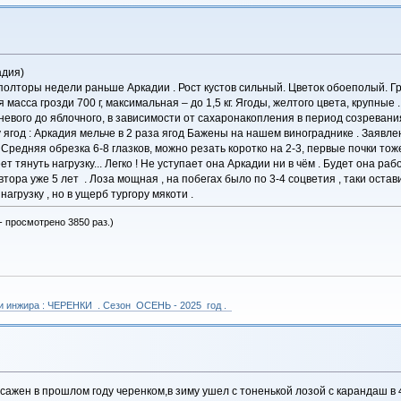
адия)
олторы недели раньше Аркадии . Рост кустов сильный. Цветок обоеполый. Гро
масса грозди 700 г, максимальная – до 1,5 кг. Ягоды, желтого цвета, крупные
невого до яблочного, в зависимости от сахаронакопления в период созревани
 ягод : Аркадия мельче в 2 раза ягод Бажены на нашем винограднике . Заявл
Средняя обрезка 6-8 глазков, можно резать коротко на 2-3, первые почки то
т тянуть нагрузку... Легко ! Не уступает она Аркадии ни в чём . Будет она раб
тора уже 5 лет . Лоза мощная , на побегах было по 3-4 соцветия , таки оста
нагрузку , но в ущерб тургору мякоти .
- просмотрено 3850 раз.)
 и инжира : ЧЕРЕНКИ . Сезон ОСЕНЬ - 2025 год .
осажен в прошлом году черенком,в зиму ушел с тоненькой лозой с карандаш в