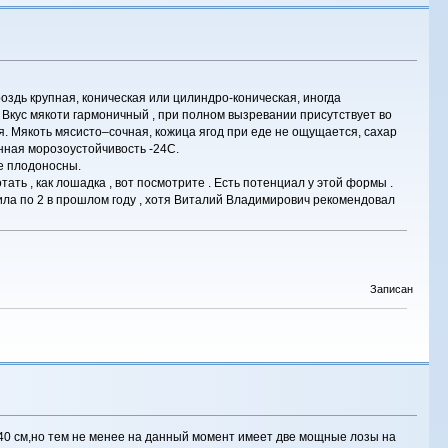
здь крупная, коническая или цилиндро-коническая, иногда
 . Вкус мякоти гармоничный , при полном вызревании присутствует во
я. Мякоть мясисто–сочная, кожица ягод при еде не ощущается, сахар
енная морозоустойчивость -24С.
же плодоносны.
отать , как лошадка , вот посмотрите . Есть потенциал у этой формы .
вила по 2 в прошлом году , хотя Виталий Владимирович рекомендовал
Записан
 40 см,но тем не менее на данный момент имеет две мощные лозы на