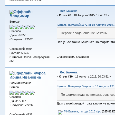
Re: Бажена
Владимиp
«
Ответ #9 :
18 Августа 2015, 19:43:13 »
Ветеран
Цитата: НИКОЛАЙ 1972 от 18 Августа 2015, 
Спасибо
Первое плодоношение Бажены
-Дано: 67058
-Получено: 72567
Это у Вас точно Бажена? По форме яго
Сообщений: 9504
Рейтинг: 65535
С уважением, Владимир
г. Старый Оскол Белгородская
обл.
Re: Бажена
Фурса
Ирина Ивановна
«
Ответ #10 :
18 Августа 2015, 20:03:51 »
Вольная казачка
Цитата: Владимир Петров от 18 Августа 2015
Ветеран
По форме ягоды не похожа, если ср
Спасибо
-Дано: 27117
Да и с моей ягодой тоже как-то не похожа
-Получено: 72226
ГФ Бажена,,, ягода 2015 г.jpg
(325.81 КБ
Сообщений: 4935