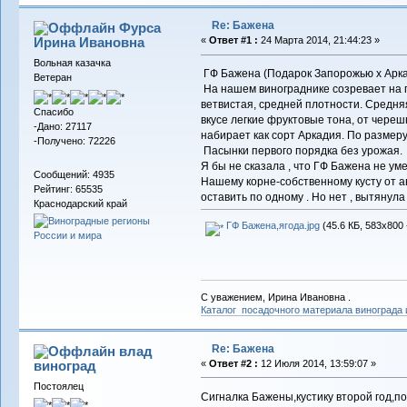
Re: Бажена
Фурса
Ирина Ивановна
«
Ответ #1 :
24 Марта 2014, 21:44:23 »
Вольная казачка
ГФ Бажена (Подарок Запорожью x Арк
Ветеран
На нашем винограднике созревает на п
ветвистая, средней плотности. Средняя 
Спасибо
вкусе легкие фруктовые тона, от череш
-Дано: 27117
набирает как сорт Аркадия. По размеру
-Получено: 72226
Пасынки первого порядка без урожая. 
Я бы не сказала , что ГФ Бажена не умее
Сообщений: 4935
Нашему корне-собственному кусту от ав
Рейтинг: 65535
оставить по одному . Но нет , вытянула 
Краснодарский край
ГФ Бажена,ягода.jpg
(45.6 КБ, 583x800 
С уважением, Ирина Ивановна .
Каталог посадочного материала винограда
Re: Бажена
влад
виноград
«
Ответ #2 :
12 Июля 2014, 13:59:07 »
Постоялец
Сигналка Бажены,кустику второй год,п