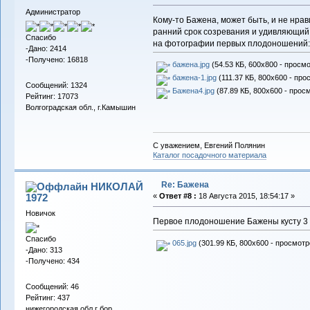
Администратор
Кому-то Бажена, может быть, и не нрави
ранний срок созревания и удивляющий в
Спасибо
на фотографии первых плодоношений: г
-Дано: 2414
-Получено: 16818
бажена.jpg
(54.53 КБ, 600x800 - просмо
бажена-1.jpg
(111.37 КБ, 800x600 - про
Сообщений: 1324
Бажена4.jpg
(87.89 КБ, 800x600 - прос
Рейтинг: 17073
Волгоградская обл., г.Камышин
С уважением, Евгений Полянин
Каталог посадочного материала
Re: Бажена
НИКОЛАЙ
1972
«
Ответ #8 :
18 Августа 2015, 18:54:17 »
Новичок
Первое плодоношение Бажены кусту 3 г
Спасибо
065.jpg
(301.99 КБ, 800x600 - просмотр
-Дано: 313
-Получено: 434
Сообщений: 46
Рейтинг: 437
нижегородская обл г бор