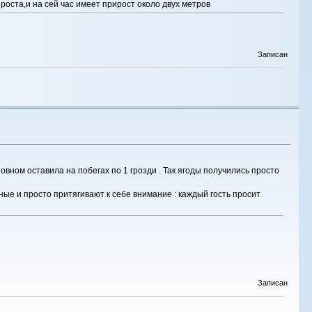
роста,и на сей час имеет прирост около двух метров
Записан
сновном оставила на побегах по 1 грозди . Так ягоды получились просто
упные и просто притягивают к себе внимание : каждый гость просит
Записан