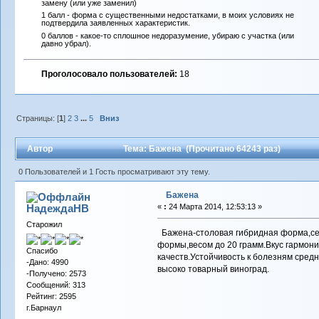
замену (или уже заменил)
1 балл - форма с существенными недостатками, в моих условиях не
подтвердила заявленных характеристик.
0 баллов - какое-то сплошное недоразумение, убираю с участка (или
давно убрал).
Проголосовало пользователей:
18
Страницы: [
1
]
2
3
...
5
Вниз
Автор
Тема: Бажена (Прочитано 64243 раз)
0 Пользователей и 1 Гость просматривают эту тему.
Бажена
НадеждаНВ
«
:
24 Марта 2014, 12:53:13 »
Старожил
Бажена-столовая гибридная форма,селе
формы,весом до 20 грамм.Вкус гармони
Спасибо
качеств.Устойчивость к болезням сред
-Дано: 4990
высоко товарный виноград.
-Получено: 2573
Сообщений: 313
Рейтинг: 2595
г.Барнаул