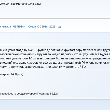
800x600 - просмотрено 1745 раз.)
 и инжира : ЧЕРЕНКИ . Сезон ОСЕНЬ - 2025 год .
 и вкусом,ягода ну очень крупная,плотная с хрустом,пару мелких семян труд
ысокий сахар,конечно и нагрузки то нет,но надеюсь что в будущем все будет т
ом лозы диаметром 10 см и вызревших более чем на половину,я правда не оч
 внешний вид вкупе с хорошим вкусом делают грозди этой ГФ очень привлекат
чему то получилось не очень,хотя сделал кучу фоток этой ГФ
мотрено 1488 раз.)
м приобресть сердце мудрое,(Псалтирь 89:12)