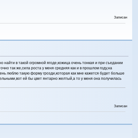
Записан
но найти в такой огромной ягоде,кожица очень тонкая и при съедании
очно так же,сила роста у меня средняя как и в прошлом году,на
ень люблю такую форму грозди,которая как мне кажется будет больше
ельными,вот ей бы цвет янтарно желтый,а то у меня она получилась
Записан