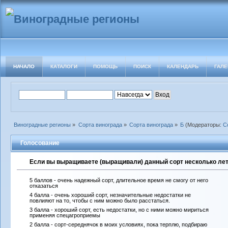
НАЧАЛО
КАТАЛОГИ
ПОМОЩЬ
ПОИСК
КАЛЕНДАРЬ
ГАЛЕ
Виноградные регионы
»
Сорта винограда
»
Сорта винограда
»
Б
(Модераторы:
С
Голосование
Если вы выращиваете (выращивали) данный сорт несколько лет 
5 баллов - очень надежный сорт, длительное время не смогу от него
отказаться
4 балла - очень хороший сорт, незначительные недостатки не
повлияют на то, чтобы с ним можно было расстаться.
3 балла - хороший сорт, есть недостатки, но с ними можно мириться
применяя спецагроприемы
2 балла - сорт-середнячок в моих условиях, пока терплю, подбираю