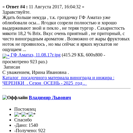
«
Ответ #4 :
11 Августа 2017, 16:04:32 »
Здравствуйте.
Ждать больше некуда , т.к. гроздочку ГФ Аматаэ уже
облюбовали осы... Ягодки созрели полностью и хорошо
выдерживают зной и пекло , не теряя тургор . Сахаристость
мякоти 18,2 % Brix. Вкус очень приятный , не приторный, с
чисто виноградным ароматом . Возможно от жары фруктовых
ноток не проявилось , но мы сейчас и ярких мускатов не
ощущаем ...
ГФ Аматаэ, 11.08.17г.jpg
(415.29 КБ, 600x800 -
просмотрено 923 раз.)
Записан
С уважением, Ирина Ивановна .
Каталог посадочного материала винограда и инжира :
ЧЕРЕНКИ . Сезон ОСЕНЬ - 2025 год .
Владимир Львович
Постоялец
Спасибо
-Дано: 1540
-Получено: 922