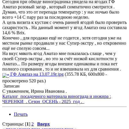
Сегодня при обходе виноградника увидела на ягодах ГФ
Аматаэ розовый загар , который симпатично смотрится .
Думаю, что это от перепада температур : у нас ночью было
всего +14 С пару раз за последнюю неделю.
А цель визита к кустам с очень ранней ягодой было проверить
сахаристость . На данный момент у ягод Аматаэ она составила
14,6 % Brix.
Конечно , для продажи ещё не годится , хотя сегодня уже на
местном рынке продавали у нас Супер-экстру , но откровенно
ещё не спелую совсем...
На вкус мякоть ягод Аматаэ мне показалась слаще , чем у
своей Супер-экстры , но это за счёт низкой кислотности у
Аматаэ... По размеру ягоды внешне одинаковы и пока нет
полного созревания , то и не взвешивала их для сравнения .
ГФ Аматаэ на 13.07.19г.jpg
(355.78 КБ, 600x800 -
просмотрено 520 раз.)
Записан
С уважением, Ирина Ивановна .
Каталог посадочного материала винограда и инжира :
ЧЕРЕНКИ . Сезон ОСЕНЬ - 2025 год .
Печать
Страницы: [
1
]
2
Вверх