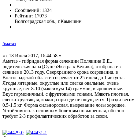
Сообщений: 1324
Рейтинг: 17073
Волгоградская обл., г.Камышин
Аматаэ
«
:
18 Июля 2017, 16:44:58 »
Аматаэ - гибридная форма селекции Полянина Е.Е.,
родительская пара [СуперЭкстра х Велика], отобрана из
сеянцев в 2013 году. Сверхраннего срока созревания, в
Волгоградской области созревает от 25 июля до 1 августа.
Ягоды янтарные, округлые или слегка овальные, очень
крупные, вес 8-10 (максимум 14) граммов, выровненные.
Вкус гармоничный, с фруктовыми тонами. Мякоть плотная,
слегка хрустящая, кожица при еде не ощущается. Грозди весом
0,5-1,5 кг. Форма сильнорослая, вызревание лозы хорошее.
Устойчивость к основным болезням повышенная, обычно
требует 2-3 профилактических обработок за сезон.