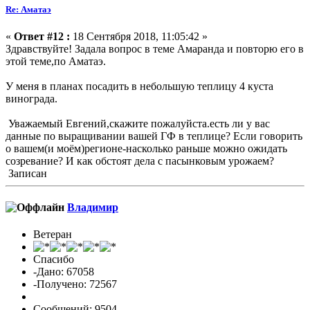
Re: Аматаэ
«
Ответ #12 :
18 Сентября 2018, 11:05:42 »
Здравствуйте! Задала вопрос в теме Амаранда и повторю его в
этой теме,по Аматаэ.
У меня в планах посадить в небольшую теплицу 4 куста
винограда.
Уважаемый Евгений,скажите пожалуйста.есть ли у вас
данные по выращивании вашей ГФ в теплице? Если говорить
о вашем(и моём)регионе-насколько раньше можно ожидать
созревание? И как обстоят дела с пасынковым урожаем?
Записан
Владимиp
Ветеран
Спасибо
-Дано: 67058
-Получено: 72567
Сообщений: 9504