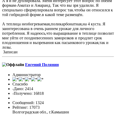
А я и не дублировала. Меня интересует этот вопрос по обеим
формам-Аматаэ и Амаранд. Так что вы зря удалили. Я
специально сформулировала вопрос так.чтобы он относился к
той гибридной форме.в какой теме размещён.
А теплица необогреваемая,поликарбонатная,на 4 куста. Я
заинтересована в очень раннем урожае для личного
потребления. Я надеюсь,что выращивание в теплице позволит
мне уйти от поздневесенних заморозков и продлит срок
плодоношения и вызревания как пасынкового урожая,так и
лозы.
Записан
Евгений Полянин
Администратор
Спасибо
-Дано: 2414
-Получено: 16818
Сообщений: 1324
Рейтинг: 17073
Волгоградская обл., г.Камышин