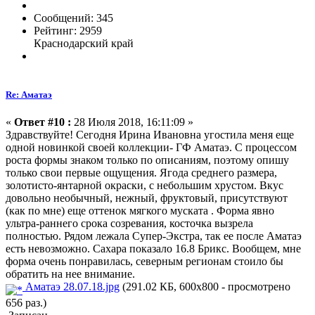
Сообщений: 345
Рейтинг: 2959
Краснодарский край
Re: Аматаэ
«
Ответ #10 :
28 Июля 2018, 16:11:09 »
Здравствуйте! Сегодня Ирина Ивановна угостила меня еще
одной новинкой своей коллекции- ГФ Аматаэ. С процессом
роста формы знаком только по описаниям, поэтому опишу
только свои первые ощущения. Ягода среднего размера,
золотисто-янтарной окраски, с небольшим хрустом. Вкус
довольно необычный, нежный, фруктовый, присутствуют
(как по мне) еще оттенок мягкого муската . Форма явно
ультра-раннего срока созревания, косточка вызрела
полностью. Рядом лежала Супер-Экстра, так ее после Аматаэ
есть невозможно. Сахара показало 16.8 Брикс. Вообщем, мне
форма очень понравилась, северным регионам стоило бы
обратить на нее внимание.
Аматаэ 28.07.18.jpg
(291.02 КБ, 600x800 - просмотрено
656 раз.)