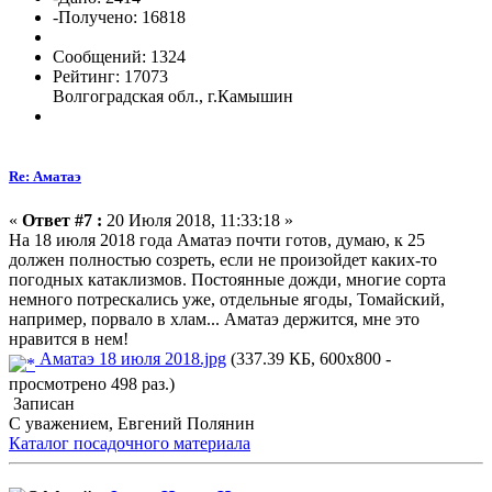
-Получено: 16818
Сообщений: 1324
Рейтинг: 17073
Волгоградская обл., г.Камышин
Re: Аматаэ
«
Ответ #7 :
20 Июля 2018, 11:33:18 »
На 18 июля 2018 года Аматаэ почти готов, думаю, к 25
должен полностью созреть, если не произойдет каких-то
погодных катаклизмов. Постоянные дожди, многие сорта
немного потрескались уже, отдельные ягоды, Томайский,
например, порвало в хлам... Аматаэ держится, мне это
нравится в нем!
Аматаэ 18 июля 2018.jpg
(337.39 КБ, 600x800 -
просмотрено 498 раз.)
Записан
С уважением, Евгений Полянин
Каталог посадочного материала