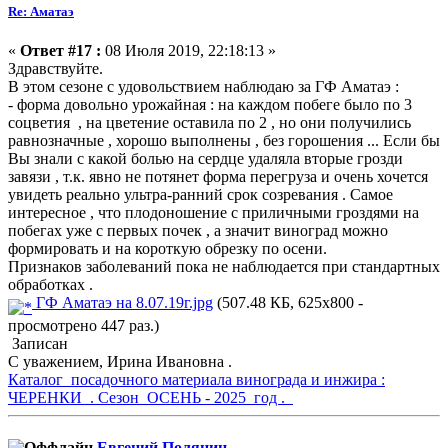
Re: Аматаэ
«
Ответ #17 :
08 Июля 2019, 22:18:13 »
Здравствуйте.
В этом сезоне с удовольствием наблюдаю за ГФ Аматаэ :
- форма довольно урожайная : на каждом побеге было по 3
соцветия , на цветение оставила по 2 , но они получились
равнозначные , хорошо выполнены , без горошения ... Если бы
Вы знали с какой болью на сердце удаляла вторые грозди
завязи , т.к. явно не потянет форма перегруза и очень хочется
увидеть реально ультра-ранний срок созревания . Самое
интересное , что плодоношение с приличными гроздями на
побегах уже с первых почек , а значит виноград можно
формировать и на короткую обрезку по осени.
Признаков заболеваний пока не наблюдается при стандартных
обработках .
ГФ Аматаэ на 8.07.19г.jpg
(507.48 КБ, 625x800 -
просмотрено 447 раз.)
Записан
С уважением, Ирина Ивановна .
Каталог посадочного материала винограда и инжира :
ЧЕРЕНКИ . Сезон ОСЕНЬ - 2025 год .
Евгений Полянин