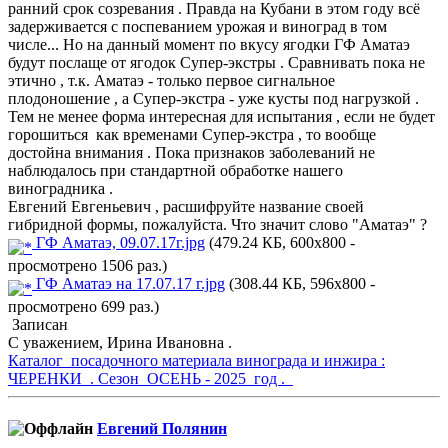
ранний срок созревания . Правда на Кубани в этом году всё
задерживается с поспеванием урожая и виноград в том
числе... Но на данный момент по вкусу ягодки ГФ Аматаэ
будут послаще от ягодок Супер-экстры . Сравнивать пока не
этично , т.к. Аматаэ - только первое сигнальное
плодоношение , а Супер-экстра - уже кусты под нагрузкой .
Тем не менее форма интересная для испытания , если не будет
горошиться как временами Супер-экстра , то вообще
достойна внимания . Пока признаков заболеваний не
наблюдалось при стандартной обработке нашего
виноградника .
Евгений Евгеньевич , расшифруйте название своей
гибридной формы, пожалуйста. Что значит слово "Аматаэ" ?
ГФ Аматаэ, 09.07.17г.jpg
(479.24 КБ, 600x800 -
просмотрено 1506 раз.)
ГФ Аматаэ на 17.07.17 г.jpg
(308.44 КБ, 596x800 -
просмотрено 699 раз.)
Записан
С уважением, Ирина Ивановна .
Каталог посадочного материала винограда и инжира :
ЧЕРЕНКИ . Сезон ОСЕНЬ - 2025 год .
Евгений Полянин