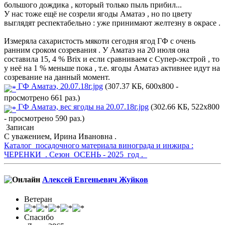
большого дождика , который только пыль прибил...
У нас тоже ещё не созрели ягоды Аматаэ , но по цвету
выглядят респектабельно : уже принимают желтезну в окрасе .
Измеряла сахаристость мякоти сегодня ягод ГФ с очень
ранним сроком созревания . У Аматаэ на 20 июля она
составила 15, 4 % Brix и если сравниваем с Супер-экстрой , то
у неё на 1 % меньше пока , т.е. ягоды Аматаэ активнее идут на
созревание на данный момент.
ГФ Аматаэ, 20.07.18г.jpg
(307.37 КБ, 600x800 -
просмотрено 661 раз.)
ГФ Аматаэ, вес ягоды на 20.07.18г.jpg
(302.66 КБ, 522x800
- просмотрено 590 раз.)
Записан
С уважением, Ирина Ивановна .
Каталог посадочного материала винограда и инжира :
ЧЕРЕНКИ . Сезон ОСЕНЬ - 2025 год .
Алексей Евгеньевич Жуйков
Ветеран
Спасибо