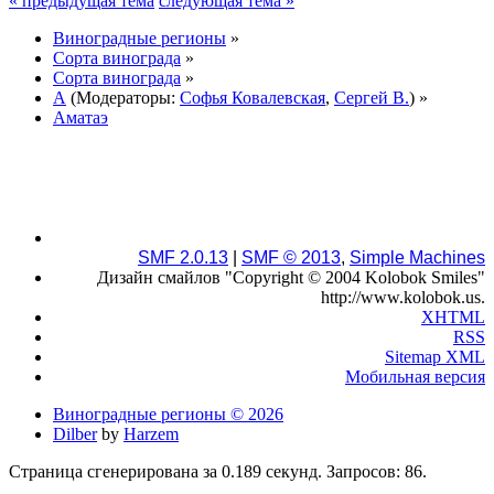
« предыдущая тема
следующая тема »
Виноградные регионы
»
Сорта винограда
»
Сорта винограда
»
А
(Модераторы:
Софья Ковалевская
,
Сергей В.
) »
Аматаэ
SMF 2.0.13
|
SMF © 2013
,
Simple Machines
Дизайн смайлов "Copyright © 2004 Kolobok Smiles"
http://www.kolobok.us.
XHTML
RSS
Sitemap XML
Мобильная версия
Виноградные регионы © 2026
Dilber
by
Harzem
Страница сгенерирована за 0.189 секунд. Запросов: 86.