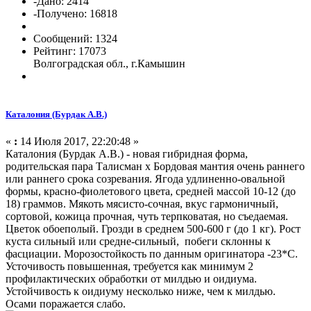
-Дано: 2414
-Получено: 16818
Сообщений: 1324
Рейтинг: 17073
Волгоградская обл., г.Камышин
Каталония (Бурдак А.В.)
«
:
14 Июля 2017, 22:20:48 »
Каталония (Бурдак А.В.) - новая гибридная форма,
родительская пара Талисман х Бордовая мантия очень раннего
или раннего срока созревания. Ягода удлиненно-овальной
формы, красно-фиолетового цвета, средней массой 10-12 (до
18) граммов. Мякоть мясисто-сочная, вкус гармоничный,
сортовой, кожица прочная, чуть терпковатая, но съедаемая.
Цветок обоеполый. Грозди в среднем 500-600 г (до 1 кг). Рост
куста сильный или средне-сильный, побеги склонны к
фасциации. Морозостойкость по данным оригинатора -23*С.
Усточивость повышенная, требуется как минимум 2
профилактических обработки от милдью и оидиума.
Устойчивость к оидиуму несколько ниже, чем к милдью.
Осами поражается слабо.