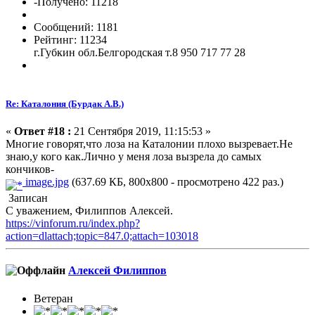
-Получено: 11218
Сообщений: 1181
Рейтинг: 11234
г.Губкин обл.Белгородская т.8 950 717 77 28
Re: Каталония (Бурдак А.В.)
«
Ответ #18 :
21 Сентября 2019, 11:15:53 »
Многие говорят,что лоза на Каталонии плохо вызревает.Не
знаю,у кого как.Лично у меня лоза вызрела до самых
кончиков-
image.jpg
(637.69 КБ, 800x800 - просмотрено 422 раз.)
Записан
С уважением, Филиппов Алексей.
https://vinforum.ru/index.php?
action=dlattach;topic=847.0;attach=103018
Алексей Филиппов
Ветеран