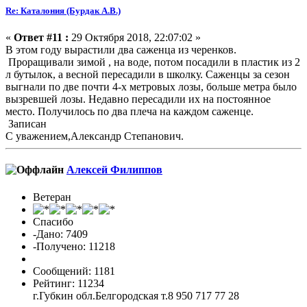
Re: Каталония (Бурдак А.В.)
«
Ответ #11 :
29 Октября 2018, 22:07:02 »
В этом году вырастили два саженца из черенков.
Проращивали зимой , на воде, потом посадили в пластик из 2
л бутылок, а весной пересадили в школку. Саженцы за сезон
выгнали по две почти 4-х метровых лозы, больше метра было
вызревшей лозы. Недавно пересадили их на постоянное
место. Получилось по два плеча на каждом саженце.
Записан
С уважением,Александр Степанович.
Алексей Филиппов
Ветеран
Спасибо
-Дано: 7409
-Получено: 11218
Сообщений: 1181
Рейтинг: 11234
г.Губкин обл.Белгородская т.8 950 717 77 28