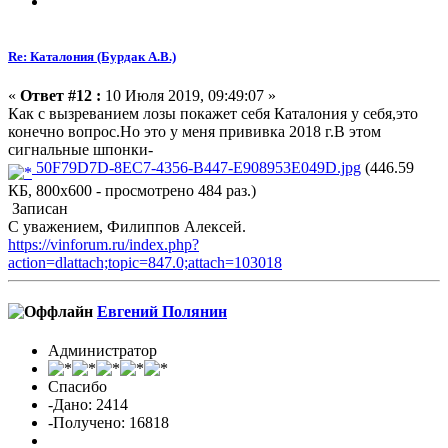
Re: Каталония (Бурдак А.В.)
«
Ответ #12 :
10 Июля 2019, 09:49:07 »
Как с вызреванием лозы покажет себя Каталония у себя,это
конечно вопрос.Но это у меня прививка 2018 г.В этом
сигнальные шпонки-
50F79D7D-8EC7-4356-B447-E908953E049D.jpg
(446.59
КБ, 800x600 - просмотрено 484 раз.)
Записан
С уважением, Филиппов Алексей.
https://vinforum.ru/index.php?
action=dlattach;topic=847.0;attach=103018
Евгений Полянин
Администратор
Спасибо
-Дано: 2414
-Получено: 16818