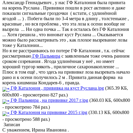
Александр Геннадьевич , у нас ГФ Каталония была привита
на корень Руслана . Прививки пошли в рост активно и даже
показали сигнальные гроздочки ( кстати, с удлинённой
ягодой ... ) . Побеги были по 3-4 метра в длину , толстенькие ,
красивые , но вся проблема , что эта лоза к осени вообще не
вызрела ... Ни одна почка ... Так я осталась без ГФ Каталония
... Хотя грешила , что виноват куст Руслана ... Оказывается
можно было рассматривать это , как плохое вызревание лозы
тоже у Каталонии...
Но я не расстраиваюсь по потере ГФ Каталония , т.к. сейчас
рассматриваю
ГФ Пальмира
с заявленным тоже очень ранним
сроком созревания . Ягода удлинённая у неё , но имеет
хороший тургор мякоть , приличное сахаронакопление ...
Плюс в том ещё , что здесь на прививке лоза вызревать начало
рано и к осени получилось 2 м . Привита данная форма на
корень кишмиша Кондарев-6 , правда.
ГФ Каталония , прививка на куст Руслана.jpg
(365.39 КБ,
600x800 - просмотрено 827 раз.)
ГФ Пальмира , на прививке 2017 г.jpg
(360.03 КБ, 600x800
- просмотрено 784 раз.)
ГФ Каталония на прививке 2015 г.jpg
(330.13 КБ, 600x800
- просмотрено 588 раз.)
Записан
С уважением, Ирина Ивановна .