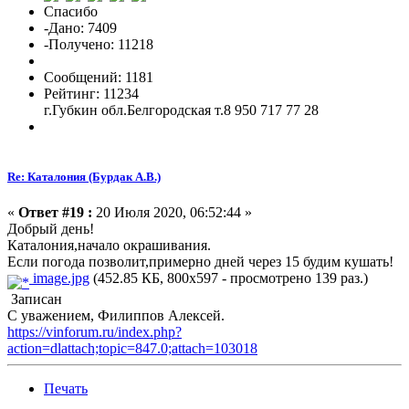
Спасибо
-Дано: 7409
-Получено: 11218
Сообщений: 1181
Рейтинг: 11234
г.Губкин обл.Белгородская т.8 950 717 77 28
Re: Каталония (Бурдак А.В.)
«
Ответ #19 :
20 Июля 2020, 06:52:44 »
Добрый день!
Каталония,начало окрашивания.
Если погода позволит,примерно дней через 15 будим кушать!
image.jpg
(452.85 КБ, 800x597 - просмотрено 139 раз.)
Записан
С уважением, Филиппов Алексей.
https://vinforum.ru/index.php?
action=dlattach;topic=847.0;attach=103018
Печать