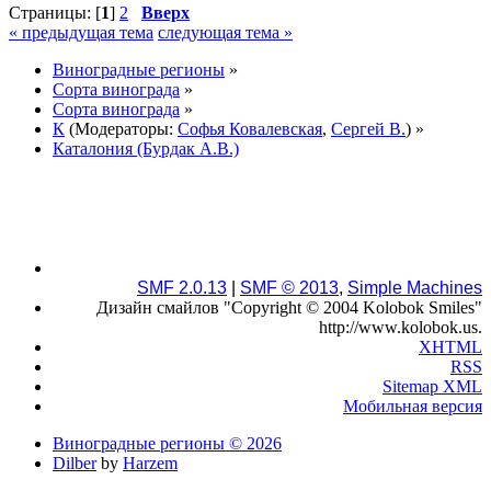
Страницы: [
1
]
2
Вверх
« предыдущая тема
следующая тема »
Виноградные регионы
»
Сорта винограда
»
Сорта винограда
»
К
(Модераторы:
Софья Ковалевская
,
Сергей В.
) »
Каталония (Бурдак А.В.)
SMF 2.0.13
|
SMF © 2013
,
Simple Machines
Дизайн смайлов "Copyright © 2004 Kolobok Smiles"
http://www.kolobok.us.
XHTML
RSS
Sitemap XML
Мобильная версия
Виноградные регионы © 2026
Dilber
by
Harzem