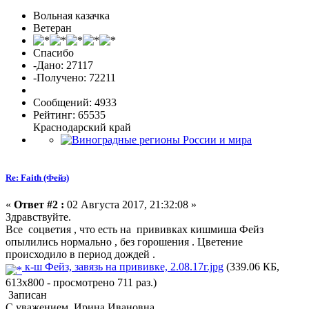
Вольная казачка
Ветеран
Спасибо
-Дано: 27117
-Получено: 72211
Сообщений: 4933
Рейтинг: 65535
Краснодарский край
Re: Faith (Фейз)
«
Ответ #2 :
02 Августа 2017, 21:32:08 »
Здравствуйте.
Все соцветия , что есть на прививках кишмиша Фейз
опылились нормально , без горошения . Цветение
происходило в период дождей .
к-ш Фейз, завязь на прививке, 2.08.17г.jpg
(339.06 КБ,
613x800 - просмотрено 711 раз.)
Записан
С уважением, Ирина Ивановна .