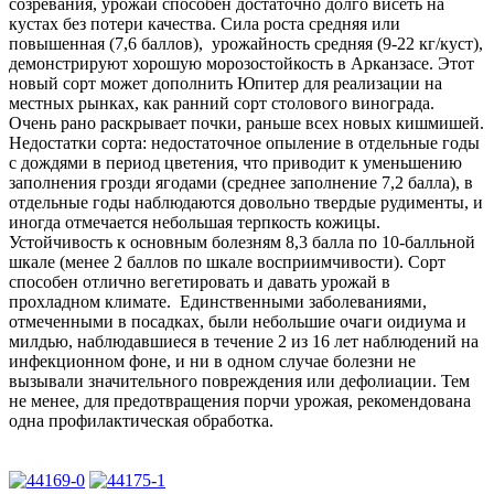
созревания, урожай способен достаточно долго висеть на
кустах без потери качества. Сила роста средняя или
повышенная (7,6 баллов), урожайность средняя (9-22 кг/куст),
демонстрируют хорошую морозостойкость в Арканзасе. Этот
новый сорт может дополнить Юпитер для реализации на
местных рынках, как ранний сорт столового винограда.
Очень рано раскрывает почки, раньше всех новых кишмишей.
Недостатки сорта: недостаточное опыление в отдельные годы
с дождями в период цветения, что приводит к уменьшению
заполнения грозди ягодами (среднее заполнение 7,2 балла), в
отдельные годы наблюдаются довольно твердые рудименты, и
иногда отмечается небольшая терпкость кожицы.
Устойчивость к основным болезням 8,3 балла по 10-балльной
шкале (менее 2 баллов по шкале восприимчивости). Сорт
способен отлично вегетировать и давать урожай в
прохладном климате. Единственными заболеваниями,
отмеченными в посадках, были небольшие очаги оидиума и
милдью, наблюдавшиеся в течение 2 из 16 лет наблюдений на
инфекционном фоне, и ни в одном случае болезни не
вызывали значительного повреждения или дефолиации. Тем
не менее, для предотвращения порчи урожая, рекомендована
одна профилактическая обработка.