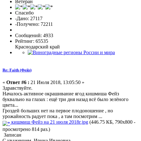
Ветеран
Спасибо
-Дано: 27117
-Получено: 72211
Сообщений: 4933
Рейтинг: 65535
Краснодарский край
Re: Faith (Фейз)
«
Ответ #6 :
21 Июля 2018, 13:05:50 »
Здравствуйте.
Началось активное окрашивание ягод кишмиша Фейз
буквально на глазах : ещё три дня назад всё было зелёного
цвета...
Гроздей больших нет на первое плодоношение , но
урожайность радует пока , а там посмотрим ...
кишмиш Фейз на 21 июля 2018г.jpg
(446.75 КБ, 790x800 -
просмотрено 814 раз.)
Записан
С уважением, Ирина Ивановна .