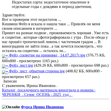
Недостатки сорта: недостаточное опыление в
отдельные годы с дождями в период цветения,
Здравствуйте.
Вот и проверим этот недостаток ...
Кишмиш Фейз я искала и нашла таки ... Привлёк он меня
своим описанием в интернете ...
Привит на разные подвои , приживаемость хорошая . Уже есть
и соцветия , которые сфотографировала с утра . После обеда у
нас прошёл тропический ливень с частичным градом ... В
виноградник не зайти пока , а так хочется посмотреть , что
осталось на соцветии ... осталось ли...
Фейз, соцветие на прививке , 14.07.2017г.jpg
(376.75 КБ,
600x800 - просмотрено 1165 раз.)
Фейз, лист.jpg
(429.26 КБ, 600x800 - просмотрено 698 раз.)
Фейз, лист ,обратная сторона.jpg
(408.82 КБ, 600x800 -
просмотрено 657 раз.)
Записан
С уважением, Ирина Ивановна .
Каталог посадочного материала винограда и инжира :
ЧЕРЕНКИ . Сезон ОСЕНЬ - 2025 год .
Фурса Ирина Ивановна