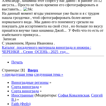
Александр , кишмиш этот созрел у нас давно : в районе 10-12
августа... Просто не было времени его сфотографировать и
выставить...
На данный момент ягоды увяленные уже были и я с трудом
нашла гроздочки , чтоб сфотографировать более-менее
нормального вида . Мы давно его понемногу срезали на
покушать для ассортимента на свой стол , но больше по вкусу
пришёлся внучке таки кишмиш Джой... У Фейз что-то есть от
изабельного привкуса...
Записан
С уважением, Ирина Ивановна .
Каталог посадочного материала винограда и инжира :
ЧЕРЕНКИ . Сезон ОСЕНЬ - 2025 год .
Печать
Страницы: [
1
]
Вверх
« предыдущая тема
следующая тема »
Виноградные регионы
»
Сорта винограда
»
Сорта винограда
»
Иностранные
(Модераторы:
Софья Ковалевская
,
Сергей
В.
) »
Faith (Фейз)