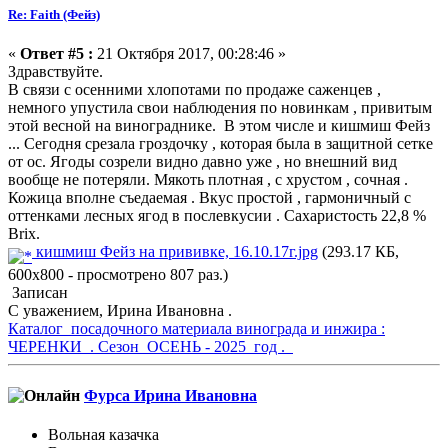
Re: Faith (Фейз)
«
Ответ #5 :
21 Октября 2017, 00:28:46 »
Здравствуйте.
В связи с осенними хлопотами по продаже саженцев ,
немного упустила свои наблюдения по новинкам , привитым
этой весной на винограднике. В этом числе и кишмиш Фейз
... Сегодня срезала гроздочку , которая была в защитной сетке
от ос. Ягоды созрели видно давно уже , но внешний вид
вообще не потеряли. Мякоть плотная , с хрустом , сочная .
Кожица вполне съедаемая . Вкус простой , гармоничный с
оттенками лесных ягод в послевкусии . Сахаристость 22,8 %
Brix.
кишмиш Фейз на прививке, 16.10.17г.jpg
(293.17 КБ,
600x800 - просмотрено 807 раз.)
Записан
С уважением, Ирина Ивановна .
Каталог посадочного материала винограда и инжира :
ЧЕРЕНКИ . Сезон ОСЕНЬ - 2025 год .
Фурса Ирина Ивановна
Вольная казачка