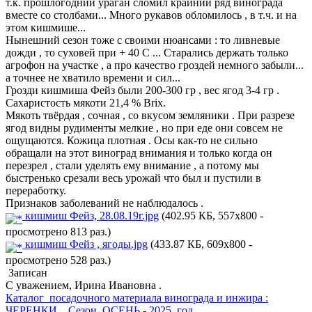
т.к. прошлогодний ураган сломил крайний ряд винограда
вместе со столбами... Много рукавов обломилось , в т.ч. и на
этом кишмише...
Нынешний сезон тоже с своими нюансами : то ливневые
дожди , то суховей при + 40 С ... Старались держать только
агрофон на участке , а про качество гроздей немного забыли...
а точнее не хватило времени и сил...
Грозди кишмиша Фейз были 200-300 гр , вес ягод 3-4 гр .
Сахаристость мякоти 21,4 % Brix.
Мякоть твёрдая , сочная , со вкусом земляники . При разрезе
ягод видны рудименты мелкие , но при еде они совсем не
ощущаются. Кожица плотная . Осы как-то не сильно
обращали на этот виноград внимания и только когда он
перезрел , стали уделять ему внимание , а потому мы
быстренько срезали весь урожай что был и пустили в
переработку.
Признаков заболеваний не наблюдалось .
кишмиш Фейз, 28.08.19г.jpg
(402.95 КБ, 557x800 -
просмотрено 813 раз.)
кишмиш Фейз , ягоды.jpg
(433.87 КБ, 609x800 -
просмотрено 528 раз.)
Записан
С уважением, Ирина Ивановна .
Каталог посадочного материала винограда и инжира :
ЧЕРЕНКИ . Сезон ОСЕНЬ - 2025 год .