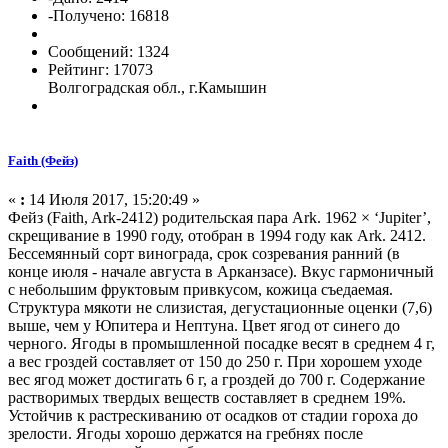
-Получено: 16818
Сообщений: 1324
Рейтинг: 17073
Волгоградская обл., г.Камышин
Faith (Фейз)
«
:
14 Июля 2017, 15:20:49 »
Фейз (Faith, Ark-2412) родительская пара Ark. 1962 × ‘Jupiter’,
скрещивание в 1990 году, отобран в 1994 году как Ark. 2412.
Бессемянный сорт винограда, срок созревания ранний (в
конце июля - начале августа в Арканзасе). Вкус гармоничный
с небольшим фруктовым привкусом, кожица съедаемая.
Структура мякоти не слизистая, дегустационные оценки (7,6)
выше, чем у Юпитера и Нептуна. Цвет ягод от синего до
черного. Ягоды в промышленной посадке весят в среднем 4 г,
а вес гроздей составляет от 150 до 250 г. При хорошем уходе
вес ягод может достигать 6 г, а гроздей до 700 г. Содержание
растворимых твердых веществ составляет в среднем 19%.
Устойчив к растрескиванию от осадков от стадии гороха до
зрелости. Ягоды хорошо держатся на гребнях после