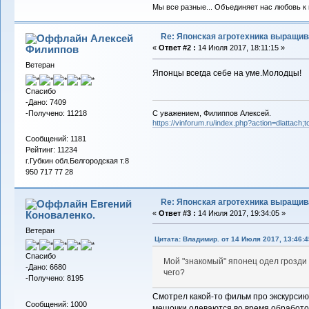
Мы все разные... Объединяет нас любовь к в
Re: Японская агротехника выращи
Алексей
Филиппов
«
Ответ #2 :
14 Июля 2017, 18:11:15 »
Ветеран
Японцы всегда себе на уме.Молодцы!
Спасибо
-Дано: 7409
-Получено: 11218
С уважением, Филиппов Алексей.
https://vinforum.ru/index.php?action=dlattach
Сообщений: 1181
Рейтинг: 11234
г.Губкин обл.Белгородская т.8
950 717 77 28
Re: Японская агротехника выращи
Евгений
Коноваленко.
«
Ответ #3 :
14 Июля 2017, 19:34:05 »
Ветеран
Цитата: Владимир. от 14 Июля 2017, 13:46:4
Спасибо
Мой "знакомый" японец одел грозди 
-Дано: 6680
чего?
-Получено: 8195
Смотрел какой-то фильм про экскурсию 
Сообщений: 1000
мешочки одеваются во время обработок