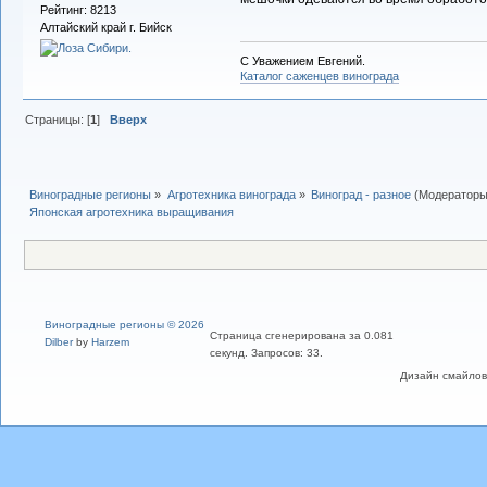
Рейтинг: 8213
Алтайский край г. Бийск
С Уважением Евгений.
Каталог саженцев винограда
Страницы: [
1
]
Вверх
Виноградные регионы
»
Агротехника винограда
»
Виноград - разное
(Модератор
Японская агротехника выращивания
Виноградные регионы © 2026
Страница сгенерирована за 0.081
Dilber
by
Harzem
секунд. Запросов: 33.
Дизайн смайлов "