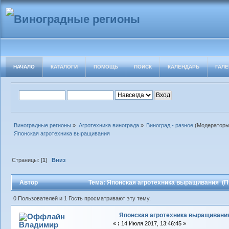
НАЧАЛО
КАТАЛОГИ
ПОМОЩЬ
ПОИСК
КАЛЕНДАРЬ
ГАЛЕ
Виноградные регионы
»
Агротехника винограда
»
Виноград - разное
(Модератор
Японская агротехника выращивания
Страницы: [
1
]
Вниз
Автор
Тема: Японская агротехника выращивания (Пр
0 Пользователей и 1 Гость просматривают эту тему.
Японская агротехника выращивани
Владимиp
«
:
14 Июля 2017, 13:46:45 »