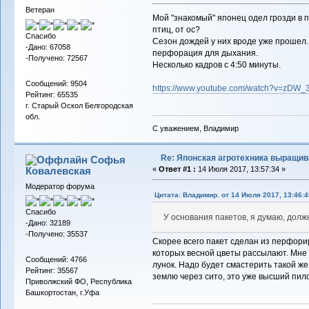
Ветеран
Мой "знакомый" японец одел грозди в п
птиц, от ос?
Спасибо
Сезон дождей у них вроде уже прошел.
-Дано: 67058
перфорация для дыхания.
-Получено: 72567
Несколько кадров с 4:50 минуты.
Сообщений: 9504
https://www.youtube.com/watch?v=zDW
Рейтинг: 65535
г. Старый Оскол Белгородская
обл.
С уважением, Владимир
Re: Японская агротехника выращи
Софья
Ковалевская
«
Ответ #1 :
14 Июля 2017, 13:57:34 »
Модератор форума
Цитата: Владимир. от 14 Июля 2017, 13:46:4
Спасибо
У основания пакетов, я думаю, дол
-Дано: 32189
-Получено: 35537
Скорее всего пакет сделан из перфори
которых весной цветы рассылают. Мне
Сообщений: 4766
лунок. Надо будет смастерить такой же
Рейтинг: 35567
землю через сито, это уже высший пил
Приволжский ФО, Республика
Башкортостан, г.Уфа