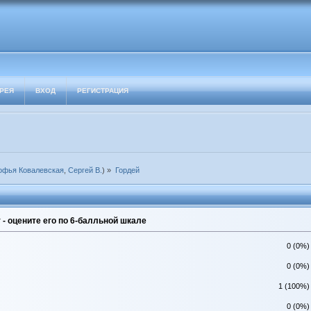
РЕЯ
ВХОД
РЕГИСТРАЦИЯ
офья Ковалевская
,
Сергей В.
) »
Гордей
- оцените его по 6-балльной шкале
0 (0%)
0 (0%)
1 (100%)
0 (0%)