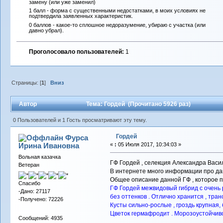
замену (или уже заменил)
1 балл - форма с существенными недостатками, в моих условиях не
подтвердила заявленных характеристик.
0 баллов - какое-то сплошное недоразумение, убираю с участка (или
давно убрал).
Проголосовало пользователей:
1
Страницы: [
1
]
Вниз
Автор
Тема: Гордей (Прочитано 5926 раз)
0 Пользователей и 1 Гость просматривают эту тему.
Гордей
Фурса
Ирина Ивановна
«
:
05 Июля 2017, 10:34:03 »
Вольная казачка
ГФ Гордей , селекция Александра Васи
Ветеран
В интернете много информации про данн
Общее описание данной ГФ , которое пр
Спасибо
ГФ Гордей межвидовый гибрид с очень р
-Дано: 27117
без оттенков . Отлично хранится , тран
-Получено: 72226
Кусты сильно-рослые , гроздь крупная, 
Цветок гермафродит . Морозоустойчивос
Сообщений: 4935