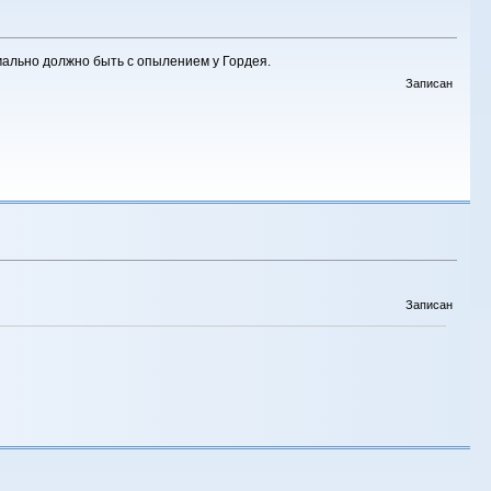
мально должно быть с опылением у Гордея.
Записан
Записан