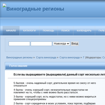
НАЧАЛО
КАТАЛОГИ
ПОМОЩЬ
ПОИСК
КАЛЕНДАРЬ
ГАЛЕ
Виноградные регионы
»
Сорта винограда
»
Сорта винограда
»
Г
(Модераторы:
С
Голосование
Если вы выращиваете (выращивали) данный сорт несколько лет 
5 баллов - очень надежный сорт, длительное время не смогу от него
отказаться
4 балла - очень хороший сорт, незначительные недостатки не
повлияют на то, чтобы с ним можно было расстаться.
3 балла - хороший сорт, есть недостатки, но с ними можно мириться
применяя спецагроприемы
2 балла - сорт-середнячок в моих условиях, пока терплю, подбираю