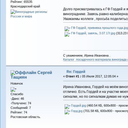
Рейтинг: 65535
Краснодарский край
Долго присматривалась к ГФ Гордей и 
винограднике. Завязь равно-калиберна
Уважаемы коллеги , просьба поделитьс
ГФ Гордей, прививка прошлого года.jpg
ГФ Гордей, завязь, 3.07.17г.jpg
(313.23 
С уважением, Ирина Ивановна .
Каталог посадочного материала винограда
Re: Гордей
Сергей
Тащиян
«
Ответ #1 :
05 Июля 2017, 12:05:04 »
Новичок
Ирина Ивановна, Гордей на моём виногр
отлично. Есть Гордей и на участке моег
Спасибо
сигналке, но по сигналкам думаю не ну
-Дано: 46
-Получено: 74
Гордей.jpg
(460.54 КБ, 600x800 - просм
Сообщений: 7
Горд.jpg
(701.58 КБ, 600x800 - просмот
Рейтинг: 74
Ростовская область.