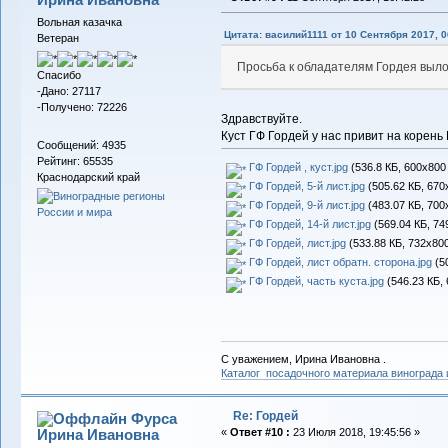
Вольная казачка
Цитата: василий1111 от 10 Сентября 2017, 0
Ветеран
Просьба к обладателям Гордея выло
Спасибо
-Дано: 27117
-Получено: 72226
Здравствуйте.
Куст ГФ Гордей у нас привит на корень
Сообщений: 4935
Рейтинг: 65535
ГФ Гордей , куст.jpg
(536.8 КБ, 600x800
Краснодарский край
ГФ Гордей, 5-й лист.jpg
(505.62 КБ, 670
ГФ Гордей, 9-й лист.jpg
(483.07 КБ, 700
ГФ Гордей, 14-й лист.jpg
(569.04 КБ, 74
ГФ Гордей, лист.jpg
(533.88 КБ, 732x800
ГФ Гордей, лист обратн. сторона.jpg
(50
ГФ Гордей, часть куста.jpg
(546.23 КБ, 
С уважением, Ирина Ивановна .
Каталог посадочного материала винограда
Re: Гордей
Фурса
Ирина Ивановна
«
Ответ #10 :
23 Июля 2018, 19:45:56 »