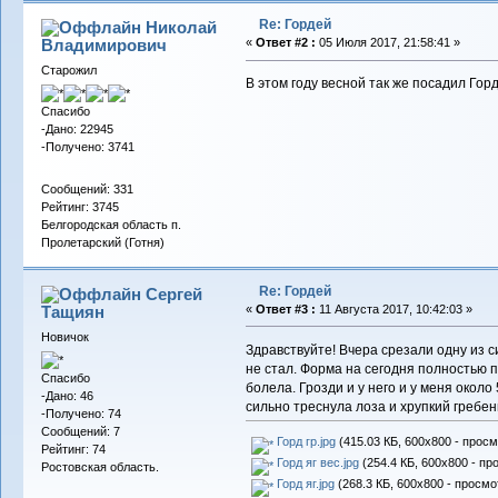
Re: Гордей
Николай
Владимирович
«
Ответ #2 :
05 Июля 2017, 21:58:41 »
Старожил
В этом году весной так же посадил Гор
Спасибо
-Дано: 22945
-Получено: 3741
Сообщений: 331
Рейтинг: 3745
Белгородская область п.
Пролетарский (Готня)
Re: Гордей
Сергей
Тащиян
«
Ответ #3 :
11 Августа 2017, 10:42:03 »
Новичок
Здравствуйте! Вчера срезали одну из с
не стал. Форма на сегодня полностью 
Спасибо
болела. Грозди и у него и у меня окол
-Дано: 46
сильно треснула лоза и хрупкий гребен
-Получено: 74
Сообщений: 7
Горд гр.jpg
(415.03 КБ, 600x800 - просм
Рейтинг: 74
Горд яг вес.jpg
(254.4 КБ, 600x800 - пр
Ростовская область.
Горд яг.jpg
(268.3 КБ, 600x800 - просмо