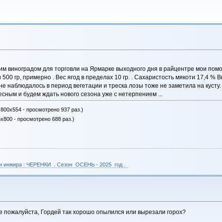
шим виноградом для торговли на Ярмарке выходного дня в райцентре мои помо
 500 гр, примерно . Вес ягод в пределах 10 гр. . Сахаристость мякоти 17,4 % B
 наблюдалось в период вегетации и треска лозы тоже не заметила на кусту.
сным и будем ждать нового сезона уже с нетерпением ...
 800x554 - просмотрено 937 раз.)
6x800 - просмотрено 688 раз.)
 и инжира : ЧЕРЕНКИ . Сезон ОСЕНЬ - 2025 год .
е пожалуйста, Гордей так хорошо опылился или вырезали горох?