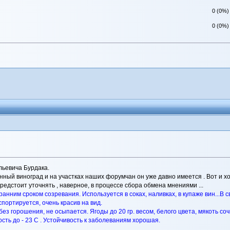
0 (0%)
0 (0%)
льевича Бурдака.
ый виноград и на участках наших форумчан он уже давно имеется . Вот и хоч
едстоит уточнять , наверное, в процессе сбора обмена мнениями ...
анним сроком созревания. Используется в соках, наливках, в купаже вин...В 
спортируется, очень красив на вид.
без горошения, не осыпается. Ягоды до 20 гр. весом, белого цвета, мякоть соч
ть до - 23 С . Устойчивость к заболеваниям хорошая.