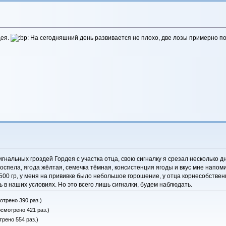
дея.
На сегодняшний день развивается не плохо, две лозы примерно по 
игнальных гроздей Гордея с участка отца, свою сигналку я срезал несколько д
поспела, ягода жёлтая, семечка тёмная, консистенция ягоды и вкус мне нап
о 500 гр, у меня на прививке было небольшое горошение, у отца корнесобствен
ь в наших условиях. Но это всего лишь сигналки, будем наблюдать.
отрено 390 раз.)
осмотрено 421 раз.)
трено 554 раз.)