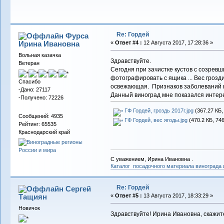
Re: Гордей
Фурса
Ирина Ивановна
«
Ответ #4 :
12 Августа 2017, 17:28:36 »
Вольная казачка
Здравствуйте.
Ветеран
Сегодня при зачистке кустов с созрев
фотографировать с ящика ... Вес грозди
Спасибо
освежающая. Признаков заболеваний не
-Дано: 27117
Данный виноград мне показался интере
-Получено: 72226
ГФ Гордей, гроздь 2017г.jpg
(367.27 КБ,
Сообщений: 4935
ГФ Гордей, вес ягоды.jpg
(470.2 КБ, 74
Рейтинг: 65535
Краснодарский край
С уважением, Ирина Ивановна .
Каталог посадочного материала винограда
Re: Гордей
Сергей
Тащиян
«
Ответ #5 :
13 Августа 2017, 18:33:29 »
Новичок
Здравствуйте! Ирина Ивановна, скажит