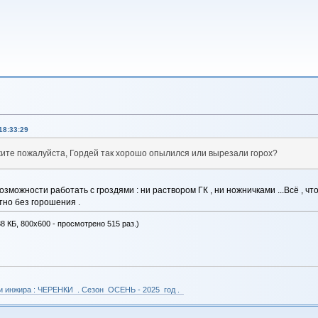
18:33:29
жите пожалуйста, Гордей так хорошо опылился или вырезали горох?
озможности работать с гроздями : ни раствором ГК , ни ножничками ...Всё , чт
тно без горошения .
8 КБ, 800x600 - просмотрено 515 раз.)
 и инжира : ЧЕРЕНКИ . Сезон ОСЕНЬ - 2025 год .