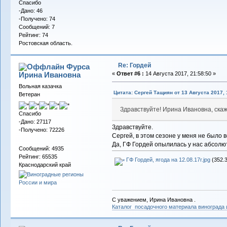
Спасибо
-Дано: 46
-Получено: 74
Сообщений: 7
Рейтинг: 74
Ростовская область.
Re: Гордей
Фурса
Ирина Ивановна
«
Ответ #6 :
14 Августа 2017, 21:58:50 »
Вольная казачка
Цитата: Сергей Тащиян от 13 Августа 2017, 
Ветеран
Здравствуйте! Ирина Ивановна, ска
Спасибо
-Дано: 27117
Здравствуйте.
-Получено: 72226
Сергей, в этом сезоне у меня не было в
Да, ГФ Гордей опылилась у нас абсолю
Сообщений: 4935
Рейтинг: 65535
ГФ Гордей, ягода на 12.08.17г.jpg
(352.3
Краснодарский край
С уважением, Ирина Ивановна .
Каталог посадочного материала винограда