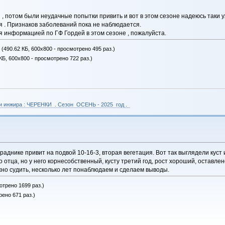
я , потом были неудачные попытки привить и вот в этом сезоне надеюсь так
я . Признаков заболеваний пока не наблюдается.
я информацией по ГФ Гордей в этом сезоне , пожалуйста.
(490.62 КБ, 600x800 - просмотрено 495 раз.)
КБ, 600x800 - просмотрено 722 раз.)
 и инжира : ЧЕРЕНКИ . Сезон ОСЕНЬ - 2025 год .
аднике привит на подвой 10-16-3, вторая вегетация. Вот так выглядели куст
о отца, но у него корнесобственный, кусту третий год, рост хороший, оставле
жно судить, несколько лет понаблюдаем и сделаем выводы.
отрено 1699 раз.)
рено 671 раз.)