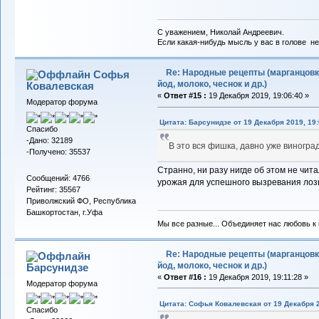
С уважением, Николай Андреевич.
Если какая-нибудь мысль у вас в голове не 
Re: Народные рецепты (марганцовк
Софья
йод, молоко, чеснок и др.)
Ковалевская
«
Ответ #15 :
19 Декабря 2019, 19:06:40 »
Модератор форума
Цитата: Барсунидзе от 19 Декабря 2019, 19:
Спасибо
-Дано: 32189
В это вся фишка, давно уже виногр
-Получено: 35537
Странно, ни разу нигде об этом не чит
Сообщений: 4766
урожая для успешного вызревания лоз
Рейтинг: 35567
Приволжский ФО, Республика
Башкортостан, г.Уфа
Мы все разные... Объединяет нас любовь к в
Re: Народные рецепты (марганцовк
йод, молоко, чеснок и др.)
Барсунидзе
«
Ответ #16 :
19 Декабря 2019, 19:11:28 »
Модератор форума
Цитата: Софья Ковалевская от 19 Декабря 2
Спасибо