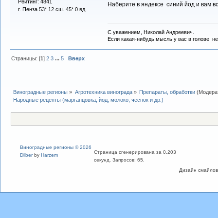
Рейтинг: 4841
Наберите в яндексе синий йод и вам в
г. Пенза 53* 12 сш. 45* 0 вд.
С уважением, Николай Андреевич.
Если какая-нибудь мысль у вас в голове не 
Страницы: [
1
]
2
3
...
5
Вверх
Виноградные регионы
»
Агротехника винограда
»
Препараты, обработки
(Модера
Народные рецепты (марганцовка, йод, молоко, чеснок и др.)
Виноградные регионы © 2026
Страница сгенерирована за 0.203
Dilber
by
Harzem
секунд. Запросов: 65.
Дизайн смайлов "