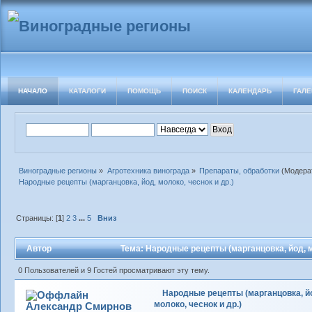
НАЧАЛО
КАТАЛОГИ
ПОМОЩЬ
ПОИСК
КАЛЕНДАРЬ
ГАЛЕ
Виноградные регионы
»
Агротехника винограда
»
Препараты, обработки
(Модера
Народные рецепты (марганцовка, йод, молоко, чеснок и др.)
Страницы: [
1
]
2
3
...
5
Вниз
Автор
Тема: Народные рецепты (марганцовка, йод, м
0 Пользователей и 9 Гостей просматривают эту тему.
Народные рецепты (марганцовка, й
молоко, чеснок и др.)
Александр Смирнов