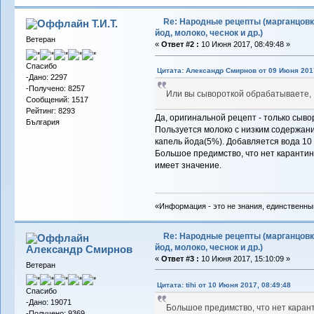
Re: Народные рецепты (марганцовк
Т.И.Т.
йод, молоко, чеснок и др.)
Ветеран
«
Ответ #2 :
10 Июня 2017, 08:49:48 »
Спасибо
Цитата: Александр Смирнов от 09 Июня 2017
-Дано: 2297
-Получено: 8257
Или вы сывороткой обрабатываете,
Сообщений: 1517
Рейтинг: 8293
Да, оригинальной рецепт - только сывор
България
Пользуется молоко с низким содержан
капель йода(5%). Добавляется вода 10 
Большое предимство, что нет карантин
имеет значение.
«Информация - это не знания, единственны
Re: Народные рецепты (марганцовк
йод, молоко, чеснок и др.)
Александр Смирнов
«
Ответ #3 :
10 Июня 2017, 15:10:09 »
Ветеран
Цитата: tihi от 10 Июня 2017, 08:49:48
Спасибо
-Дано: 19071
Большое предимство, что нет каран
-Получено: 9369