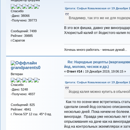
Модератор форума
Цитата: Софья Ковалевская от 19 Декабря 2
Спасибо
-Дано: 38066
Владимир, так это же не для подкорм
-Получено: 39773
В это вся фишка, давно уже винограда
Сообщений: 7499
Хлористый калий от йодистого калия п
Рейтинг: 39885
г.Саратов
Хочешь много работать - меньше думай...
Re: Народные рецепты (марганцовк
йод, молоко, чеснок и др.)
grandparents0
«
Ответ #14 :
19 Декабря 2019, 19:06:15 »
Ветеран
Цитата: Софья Ковалевская от 19 Декабря 2
Спасибо
-Дано: 5248
йодид калия можно купить в обычно
-Получено: 4837
Как то по осени мне встретилась стать
Сообщений: 825
сделали синий йод согласно описанном
Рейтинг: 4841
несколько дней. Пока ничем не болеем
г. Пенза 53* 12 сш. 45* 0 вд.
винограде. Правда уже несколько лет
опрыскивания на даче как на винограде
йод на контрольных экземплярах и зат