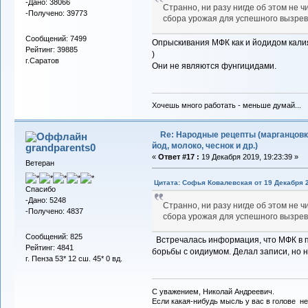
-Дано: 38066
Странно, ни разу нигде об этом не ч
-Получено: 39773
сбора урожая для успешного вызрев
Сообщений: 7499
Опрыскивания МФК как и йодидом кали
Рейтинг: 39885
)
г.Саратов
Они не являются фунгицидами.
Хочешь много работать - меньше думай...
Re: Народные рецепты (марганцовк
йод, молоко, чеснок и др.)
grandparents0
«
Ответ #17 :
19 Декабря 2019, 19:23:39 »
Ветеран
Цитата: Софья Ковалевская от 19 Декабря 2
Спасибо
-Дано: 5248
Странно, ни разу нигде об этом не ч
-Получено: 4837
сбора урожая для успешного вызрев
Сообщений: 825
Встречалась информация, что МФК в 
Рейтинг: 4841
борьбы с оидиумом. Делал записи, но н
г. Пенза 53* 12 сш. 45* 0 вд.
С уважением, Николай Андреевич.
Если какая-нибудь мысль у вас в голове не 