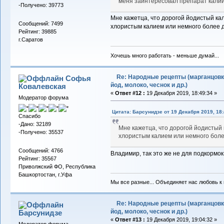
меня заинтересовал препарат кали
-Получено: 39773
Мне кажетца, что дорогой йодистый к
Сообщений: 7499
хлористым калием или немного более 
Рейтинг: 39885
г.Саратов
Хочешь много работать - меньше думай...
Re: Народные рецепты (марганцовк
Софья
йод, молоко, чеснок и др.)
Ковалевская
«
Ответ #12 :
19 Декабря 2019, 18:49:34 »
Модератор форума
Цитата: Барсунидзе от 19 Декабря 2019, 18:
Спасибо
-Дано: 32189
Мне кажетца, что дорогой йодистый
-Получено: 35537
хлористым калием или немного бол
Сообщений: 4766
Владимир, так это же не для подкормок,
Рейтинг: 35567
Приволжский ФО, Республика
Башкортостан, г.Уфа
Мы все разные... Объединяет нас любовь к в
Re: Народные рецепты (марганцовк
йод, молоко, чеснок и др.)
Барсунидзе
«
Ответ #13 :
19 Декабря 2019, 19:04:32 »