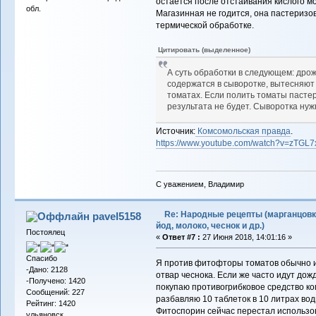
остается после отстаивания кислого мо
обл.
Магазинная не годится, она пастеризо
термической обработке.
Цитировать (выделенное)
А суть обработки в следующем: дро
содержатся в сыворотке, вытесняют
томатах. Если полить томаты пасте
результата не будет. Сыворотка нуж
Источник:
Комсомольская правда
.
https://www.youtube.com/watch?v=zTGL
С уважением, Владимир
Re: Народные рецепты (марганцовк
pavel5158
йод, молоко, чеснок и др.)
Постоялец
«
Ответ #7 :
27 Июня 2018, 14:01:16 »
Спасибо
Я против фитофторы томатов обычно и
-Дано: 2128
отвар чеснока. Если же часто идут дожд
-Получено: 1420
покупаю противогрибковое средство ко
Сообщений: 227
разбавляю 10 таблеток в 10 литрах во
Рейтинг: 1420
Фитоспорин сейчас перестал использова
ульяновск