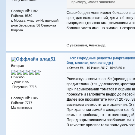
примеру, имеет значение.
Сообщений: 1192
Спасибо, для меня имеют большое зна
Рейтинг: 9380
срок, для всех растений, дети всё тянут
г. Москва, участок-Истринский
смородины,крыжовника, земляники и ог
р-он Березовка. 56 Северная
болячки часто именно в момент созрев
Широта.
С уважением, Александр.
Re: Народные рецепты (марганцовк
влад51
йод, молоко, чеснок и др.)
Ветеран
«
Ответ #4 :
10 Июня 2017, 16:43:50 »
Спасибо
Расскажу о своем способе (пришедшем 
-Дано: 1995
вредителями (тля, долгоносик, крестоц
-Получено: 7713
При пасынковании томатов и обрыве ни
порежьте и заполните ведро до первой 
Сообщений: 1105
Далее всё прокипятите минут 20 -30. 
Рейтинг: 7717
выливаем в ёмкости для хранения. (5 
Магнитогорск
При хранении зимой в холодном хоз. бл
зимы не пробовал, т.к. готовлю каждый 
Перед опрыскиванием разбавляется во
В качестве прилипателя пользуюсь овс