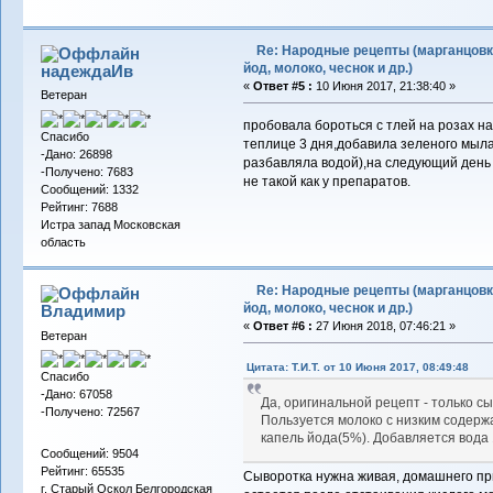
Re: Народные рецепты (марганцовк
йод, молоко, чеснок и др.)
надеждаИв
«
Ответ #5 :
10 Июня 2017, 21:38:40 »
Ветеран
пробовала бороться с тлей на розах н
Спасибо
теплице 3 дня,добавила зеленого мыла
-Дано: 26898
разбавляла водой),на следующий день 
-Получено: 7683
не такой как у препаратов.
Сообщений: 1332
Рейтинг: 7688
Истра запад Московская
область
Re: Народные рецепты (марганцовк
йод, молоко, чеснок и др.)
Владимиp
«
Ответ #6 :
27 Июня 2018, 07:46:21 »
Ветеран
Цитата: Т.И.Т. от 10 Июня 2017, 08:49:48
Спасибо
-Дано: 67058
Да, оригинальной рецепт - только сы
-Получено: 72567
Пользуется молоко с низким содерж
капель йода(5%). Добавляется вода 
Сообщений: 9504
Рейтинг: 65535
Сыворотка нужна живая, домашнего пр
г. Старый Оскол Белгородская