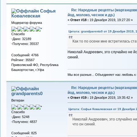
Re: Народные рецепты (марганцовк
Софья
йод, молоко, чеснок и др.)
Ковалевская
«
Ответ #18 :
19 Декабря 2019, 19:27:20 »
Модератор форума
Цитата: grandparents0 от 19 Декабря 2019, 
Спасибо
-Дано: 32189
Как то по осени мне встретилась ста
-Получено: 35537
Николай Андреевич, это случайно не йо
Сообщений: 4766
синий.
Рейтинг: 35567
Приволжский ФО, Республика
Башкортостан, г.Уфа
Мы все разные... Объединяет нас любовь к в
Re: Народные рецепты (марганцовк
йод, молоко, чеснок и др.)
grandparents0
«
Ответ #19 :
19 Декабря 2019, 19:35:42 »
Ветеран
Цитата: Софья Ковалевская от 19 Декабря 2
Спасибо
-Дано: 5248
Николай Андреевич, это случайно не
-Получено: 4837
что он синий.
Сообщений: 825