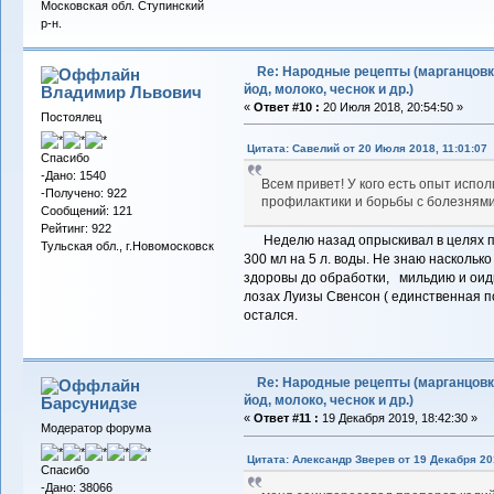
Московская обл. Ступинский
р-н.
Re: Народные рецепты (марганцовк
йод, молоко, чеснок и др.)
Владимир Львович
«
Ответ #10 :
20 Июля 2018, 20:54:50 »
Постоялец
Цитата: Савелий от 20 Июля 2018, 11:01:07
Спасибо
-Дано: 1540
Всем привет! У кого есть опыт испо
-Получено: 922
профилактики и борьбы с болезнями
Сообщений: 121
Рейтинг: 922
Неделю назад опрыскивал в целях пр
Тульская обл., г.Новомосковск
300 мл на 5 л. воды. Не знаю насколько
здоровы до обработки, мильдию и оиди
лозах Луизы Свенсон ( единственная п
остался.
Re: Народные рецепты (марганцовк
йод, молоко, чеснок и др.)
Барсунидзе
«
Ответ #11 :
19 Декабря 2019, 18:42:30 »
Модератор форума
Цитата: Александр Зверев от 19 Декабря 201
Спасибо
-Дано: 38066