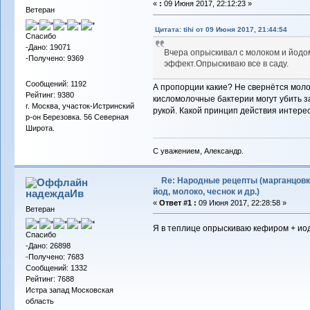
«
:
09 Июня 2017, 22:12:23 »
Ветеран
Цитата: tihi от 09 Июня 2017, 21:44:54
Спасибо
-Дано: 19071
Вчера опрыскивал с молоком и йодо
-Получено: 9369
эффект.Опрыскиваю все в саду.
Сообщений: 1192
А пропорции какие? Не свернётся​ мол
Рейтинг: 9380
кисломолочные бактерии могут убить за
г. Москва, участок-Истринский
рукой. Какой принцип действия интере
р-он Березовка. 56 Северная
Широта.
С уважением, Александр.
Re: Народные рецепты (марганцовк
йод, молоко, чеснок и др.)
надеждаИв
«
Ответ #1 :
09 Июня 2017, 22:28:58 »
Ветеран
Я в теплице опрыскиваю кефиром + иод.
Спасибо
-Дано: 26898
-Получено: 7683
Сообщений: 1332
Рейтинг: 7688
Истра запад Московская
область