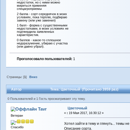
недостатки, но с ними можно
мириться применяя
спецагроприемы
2 балла - сорт-середнячок в моих
условиях, пока терплю, подбираю
замену (или уже заменил)
1 балл - форма с существенными
недостатками, в моих условиях не
подтвердила заявленных
характеристик.
0 баллов - какое-то сплошное
недоразумение, убираю с участка
(или давно убрал).
Проголосовало пользователей:
1
Страницы: [
1
]
Вниз
Автор
Тема: Цветочный (Прочитано 3959 раз)
0 Пользователей и 1 Гость просматривают эту тему.
Цветочный
Tavr
«
:
19 Мая 2017, 16:30:12 »
Ветеран
Хотел зайти в тему и глянуть... темы не
Спасибо
Описание сорта.