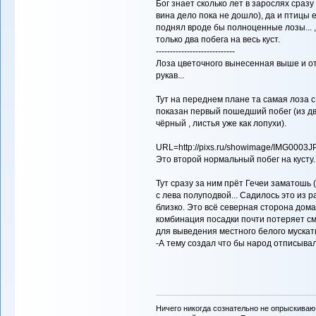
Бог знает сколько лет в зарослях сразу
вина дело пока не дошло), да и птицы е
поднял вроде бы полноценные лозы... , 
только два побега на весь куст.
----------------------------
Лоза цветочного вынесенная выше и от
рукав...
Тут на переднем плане та самая лоза 
показан первый пошедший побег (из двух
чёрный , листья уже как лопухи).
URL=http://pixs.ru/showimage/IMG0003
Это второй нормальный побег на кусту..
Тут сразу за ним прёт Гечеи заматошь (е
с лева полуподвой... Садилось это из 
близко. Это всё северная сторона дома 
комбинация посадки почти потеряет см
для выведения местного белого мускат
-А тему создал что бы народ отписыв
Ничего никогда сознательно не опрыскиваю