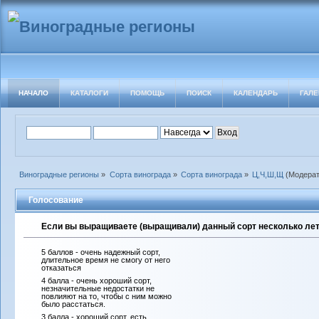
НАЧАЛО
КАТАЛОГИ
ПОМОЩЬ
ПОИСК
КАЛЕНДАРЬ
ГАЛЕ
Виноградные регионы
»
Сорта винограда
»
Сорта винограда
»
Ц,Ч,Ш,Щ
(Модера
Голосование
Если вы выращиваете (выращивали) данный сорт несколько лет 
5 баллов - очень надежный сорт,
длительное время не смогу от него
отказаться
4 балла - очень хороший сорт,
незначительные недостатки не
повлияют на то, чтобы с ним можно
было расстаться.
3 балла - хороший сорт, есть