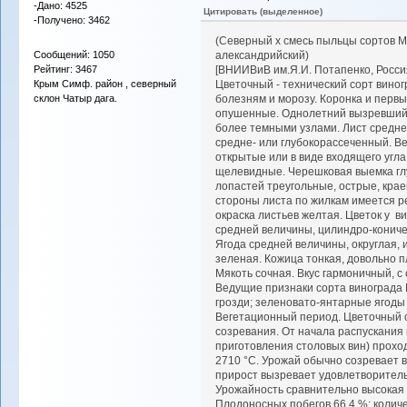
-Дано: 4525
Цитировать (выделенное)
-Получено: 3462
(Северный x смесь пыльцы сортов Му
Сообщений: 1050
александрийский)
Рейтинг: 3467
[ВНИИВиВ им.Я.И. Потапенко, Росси
Крым Симф. район , северный
Цветочный - технический сорт вино
склон Чатыр дага.
болезням и морозу. Коронка и перв
опушенные. Однолетний вызревший п
более темными узлами. Лист средне
средне- или глубокорассеченный. В
открытые или в виде входящего угл
щелевидные. Черешковая выемка глу
лопастей треугольные, острые, кра
стороны листа по жилкам имеется 
окраска листьев желтая. Цветок у 
средней величины, цилиндро-коничес
Ягода средней величины, округлая,
зеленая. Кожица тонкая, довольно п
Мякоть сочная. Вкус гармоничный, 
Ведущие признаки сорта винограда
грозди; зеленовато-янтарные ягоды
Вегетационный период. Цветочный о
созревания. От начала распускания 
приготовления столовых вин) прохо
2710 °С. Урожай обычно созревает 
прирост вызревает удовлетворител
Урожайность сравнительно высокая и
Плодоносных побегов 66,4 %; количе