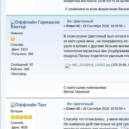
конкретной местности. Если что то не вытяну
С уважением ко всем форумчанам Васили
Re: Цветочный
Гармашов
Виктор
«
Ответ #1 :
19 Сентября 2018, 16:45:55 »
Новичок
В этом сезоне Цветочный был готов в 
из него сухое вино , не понравилось из
Спасибо
ушло в купажи с другими белыми винам
-Дано: 2313
технологии мускатных вин (подбражив
-Получено: 346
градуса).Прошу поделится удачным опы
Сообщений: 42
IMG_20180918_134301.jpg
(370.29 КБ, 
Рейтинг: 349
г.Белгород
С наилучшими пожеланиями
Виктор Гармашов
Re: Цветочный
Tavr
«
Ответ #2 :
19 Сентября 2018, 20:03:59 »
Ветеран
Спасибо что отписались , у меня нескол
Спасибо
Он наверное действительно не для суха
-Дано: 4525
грозди то скорее для десертного.