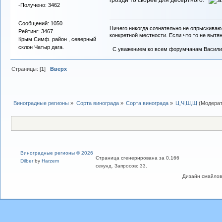
-Получено: 3462
Сообщений: 1050
Ничего никогда сознательно не опрыскиваю
Рейтинг: 3467
конкретной местности. Если что то не вытяну
Крым Симф. район , северный
склон Чатыр дага.
С уважением ко всем форумчанам Васили
Страницы: [
1
]
Вверх
Виноградные регионы
»
Сорта винограда
»
Сорта винограда
»
Ц,Ч,Ш,Щ
(Модера
Виноградные регионы © 2026
Страница сгенерирована за 0.166
Dilber
by
Harzem
секунд. Запросов: 33.
Дизайн смайлов "