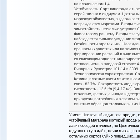
на плодоносном 1,4.
Устойчивость. Сорт винограда относ
серой гнилью и оидиумом. Цветочн
морозоустойчивостью, выдерживает 
повреждаются морозами. В годы с 
зимостойкости несколько уступает С
Фиолетовому раннему. В годы с зас
наблюдается сильное увядание ягод
Особенности агротехники. Насажде
орошаемых участках или на землях 
формировании растений в виде высо
со свисающим однолетним приросто
оставлением на плодовой стрелке 4-
Рипариа x Рупестрис 101-14 и 3309.
Технологическая характеристика. Сост
Кожица, плотные части мякоти и се
сока - 82,7%. Сахаристость ягод в сре
кислотность - 13,6 г/л (9,4-17 г/л).
столовых, крепких, а иногда и дес
привкусом, потребления в свежем в
опытных образцов столовых вин из 
У меня Цветочный сидит в загородке , 
устойчивый Магарача (который вроде бы
давит соседей в ячейке , но Цветочный 
году как то туго идёт , почки живые, но
остальных сортов буйно пошедших... Да