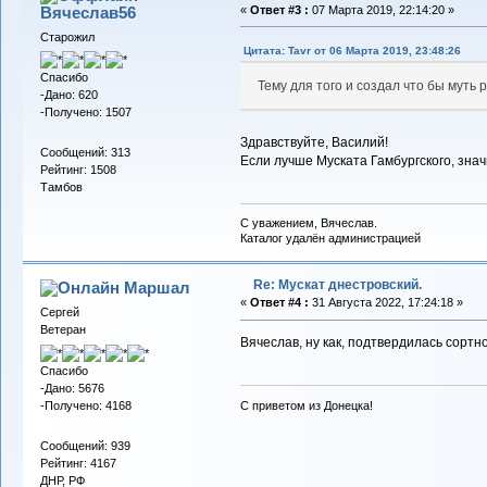
Вячеслав56
«
Ответ #3 :
07 Марта 2019, 22:14:20 »
Старожил
Цитата: Tavr от 06 Марта 2019, 23:48:26
Спасибо
Тему для того и создал что бы муть 
-Дано: 620
-Получено: 1507
Здравствуйте, Василий!
Сообщений: 313
Если лучше Муската Гамбургского, зна
Рейтинг: 1508
Тамбов
С уважением, Вячеслав.
Каталог удалён администрацией
Re: Мускат днестровский.
Маршал
«
Ответ #4 :
31 Августа 2022, 17:24:18 »
Сергей
Ветеран
Вячеслав, ну как, подтвердилась сортн
Спасибо
-Дано: 5676
-Получено: 4168
С приветом из Донецка!
Сообщений: 939
Рейтинг: 4167
ДНР, РФ