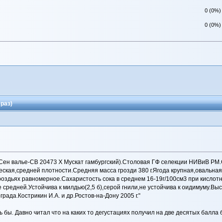
0 (0%)
0 (0%)
раз)
е Сен валье-СВ 20473 Х Мускат гамбургский).Столовая ГФ селекции НИВиВ Р
ческая,средней плотности.Средняя масса грозди 380 г.Ягода крупная,оваль
роздьях равномерное.Сахаристость сока в среднем 16-19г/100см3 при кислотн
средней.Устойчива к милдью(2,5 б),серой гнили,не устойчива к оидимуму.Выс
ада.Кострикин И.А. и др.Ростов-на-Дону 2005 г."
ь бы. Давно читал что на каких то дегустациях получил на две десятых балла 