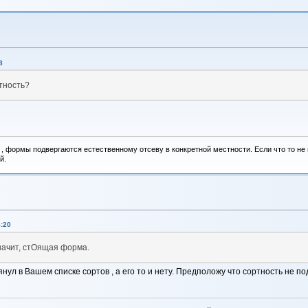
8
ртность?
, формы подвергаются естественному отсеву в конкретной местности. Если что то не вы
й.
:20
значит, стОящая форма.
нул в Вашем списке сортов , а его то и нету. Предположу что сортность не п