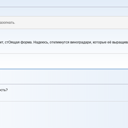
разогнать.
чит, стОящая форма. Надеюсь, откликнутся виноградари, которые её выращива
ость?