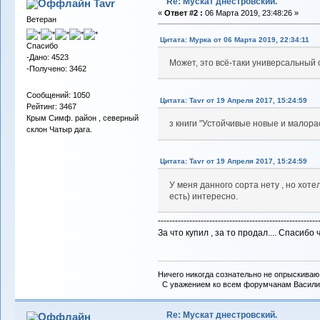
Re: Мускат днестровский.
Tavr
«
Ответ #2 :
06 Марта 2019, 23:48:26 »
Ветеран
Цитата: Мурка от 06 Марта 2019, 22:34:11
Спасибо
-Дано: 4523
Может, это всё-таки универсальный 
-Получено: 3462
Сообщений: 1050
Цитата: Tavr от 19 Апреля 2017, 15:24:59
Рейтинг: 3467
Крым Симф. район , северный
з книги "Устойчивые новые и малора
склон Чатыр дага.
Цитата: Tavr от 19 Апреля 2017, 15:24:59
У меня данного сорта нету , но хоте
есть) интересно.
--------------------------------------------------------
За что купил , за то продал.... Спасибо
Ничего никогда сознательно не опрыскиваю 
С уважением ко всем форумчанам Васили
Re: Мускат днестровский.