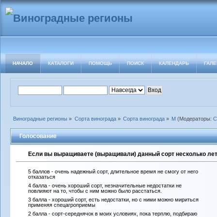
НАЧАЛО
КАТАЛОГИ
ПОМОЩЬ
ПОИСК
КАЛЕНДАРЬ
ГАЛЕ
Виноградные регионы
»
Сорта винограда
»
Сорта винограда
»
М
(Модераторы:
С
Голосование
Если вы выращиваете (выращивали) данный сорт несколько лет 
5 баллов - очень надежный сорт, длительное время не смогу от него
отказаться
4 балла - очень хороший сорт, незначительные недостатки не
повлияют на то, чтобы с ним можно было расстаться.
3 балла - хороший сорт, есть недостатки, но с ними можно мириться
применяя спецагроприемы
2 балла - сорт-середнячок в моих условиях, пока терплю, подбираю