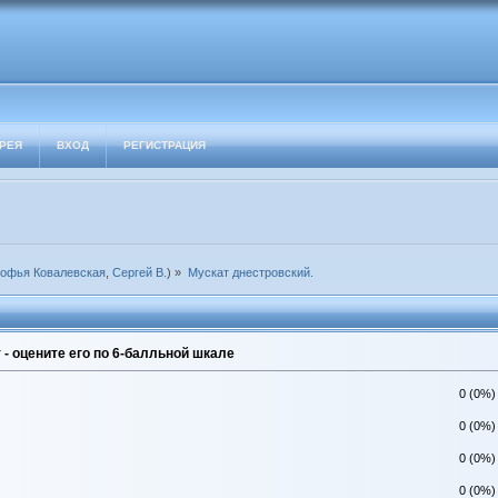
РЕЯ
ВХОД
РЕГИСТРАЦИЯ
офья Ковалевская
,
Сергей В.
) »
Мускат днестровский.
- оцените его по 6-балльной шкале
0 (0%)
0 (0%)
0 (0%)
0 (0%)