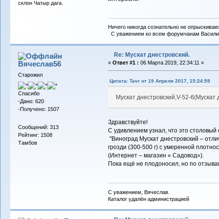
склон Чатыр дага.
Ничего никогда сознательно не опрыскиваю 
С уважением ко всем форумчанам Васили
Re: Мускат днестровский.
Вячеслав56
«
Ответ #1 :
06 Марта 2019, 22:34:11 »
Старожил
Цитата: Tavr от 19 Апреля 2017, 15:24:59
Спасибо
Мускат днестровский,V-52-6(Мускат
-Дано: 620
-Получено: 1507
Здравствуйте!
Сообщений: 313
С удивлением узнал, что это столовый 
Рейтинг: 1508
"Виноград Мускат днестровский – отли
Тамбов
грозди (300-500 г) с умеренной плотно
(Интернет – магазин « Садовод»).
Пока ещё не плодоносил, но по отзывам
С уважением, Вячеслав.
Каталог удалён администрацией