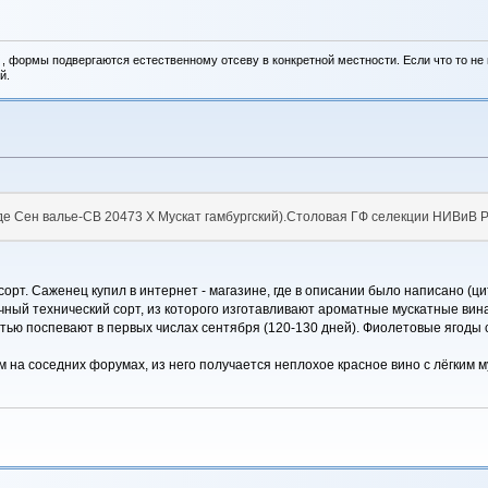
, формы подвергаются естественному отсеву в конкретной местности. Если что то не вы
й.
 де Сен валье-СВ 20473 Х Мускат гамбургский).Столовая ГФ селекции НИВиВ
сорт. Саженец купил в интернет - магазине, где в описании было написано (ци
чный технический сорт, из которого изготавливают ароматные мускатные вина
стью поспевают в первых числах сентября (120-130 дней). Фиолетовые ягоды 
 на соседних форумах, из него получается неплохое красное вино с лёгким м