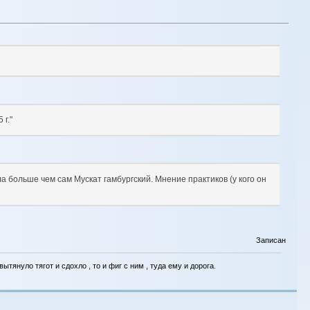
 г."
ла больше чем сам Мускат гамбургский. Мнение практиков (у кого он
Записан
тянуло тягот и сдохло , то и фиг с ним , туда ему и дорога.