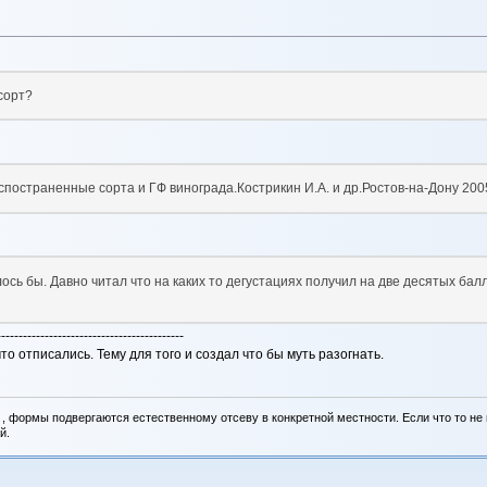
сорт?
спостраненные сорта и ГФ винограда.Кострикин И.А. и др.Ростов-на-Дону 2005
лось бы. Давно читал что на каких то дегустациях получил на две десятых бал
-------------------------------------------
 что отписались. Тему для того и создал что бы муть разогнать.
, формы подвергаются естественному отсеву в конкретной местности. Если что то не вы
й.