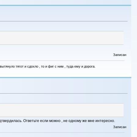
Записан
тянуло тягот и сдохло , то и фиг с ним , туда ему и дорога.
одтвердилась. Ответьте если можно , не одному же мне интересно.
Записан