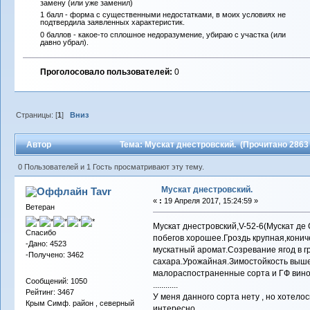
замену (или уже заменил)
1 балл - форма с существенными недостатками, в моих условиях не
подтвердила заявленных характеристик.
0 баллов - какое-то сплошное недоразумение, убираю с участка (или
давно убрал).
Проголосовало пользователей:
0
Страницы: [
1
]
Вниз
Автор
Тема: Мускат днестровский. (Прочитано 2863 
0 Пользователей и 1 Гость просматривают эту тему.
Мускат днестровский.
Tavr
«
:
19 Апреля 2017, 15:24:59 »
Ветеран
Мускат днестровский,V-52-6(Мускат д
Спасибо
побегов хорошее.Гроздь крупная,кони
-Дано: 4523
мускатный аромат.Созревание ягод в г
-Получено: 3462
сахара.Урожайная.Зимостойкость выше 
малораспостраненные сорта и ГФ виногр
Сообщений: 1050
............
Рейтинг: 3467
У меня данного сорта нету , но хотелос
Крым Симф. район , северный
интересно.