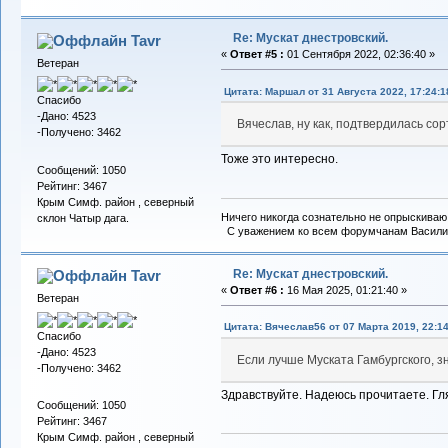
Re: Мускат днестровский.
Tavr
«
Ответ #5 :
01 Сентября 2022, 02:36:40 »
Ветеран
Цитата: Маршал от 31 Августа 2022, 17:24:1
Спасибо
-Дано: 4523
Вячеслав, ну как, подтвердилась со
-Получено: 3462
Тоже это интересно.
Сообщений: 1050
Рейтинг: 3467
Крым Симф. район , северный
Ничего никогда сознательно не опрыскиваю 
склон Чатыр дага.
С уважением ко всем форумчанам Васили
Re: Мускат днестровский.
Tavr
«
Ответ #6 :
16 Мая 2025, 01:21:40 »
Ветеран
Цитата: Вячеслав56 от 07 Марта 2019, 22:14
Спасибо
-Дано: 4523
Если лучше Муската Гамбургского, 
-Получено: 3462
Здравствуйте. Надеюсь прочитаете. Гля
Сообщений: 1050
Рейтинг: 3467
Крым Симф. район , северный