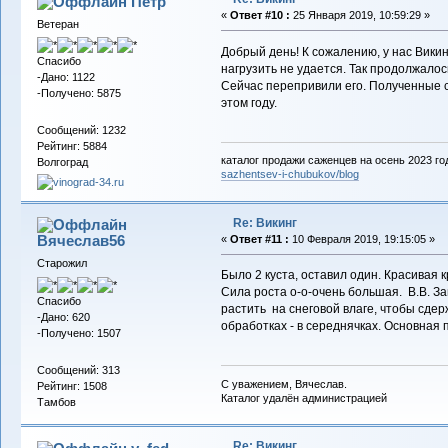
Пётр
«
Ответ #10 :
25 Января 2019, 10:59:29 »
Ветеран
Добрый день! К сожалению, у нас Викин
Спасибо
нагрузить не удается. Так продолжалось
-Дано: 1122
Сейчас перепривили его. Полученные с
-Получено: 5875
этом году.
Сообщений: 1232
Рейтинг: 5884
каталог продажи саженцев на осень 2023 го
Волгоград
sazhentsev-i-chubukov/blog
Re: Викинг
Вячеслав56
«
Ответ #11 :
10 Февраля 2019, 19:15:05 »
Старожил
Было 2 куста, оставил один. Красивая к
Сила роста о-о-очень большая. В.В. За
Спасибо
растить на снеговой влаге, чтобы сдер
-Дано: 620
обработках - в середнячках. Основная
-Получено: 1507
Сообщений: 313
С уважением, Вячеслав.
Рейтинг: 1508
Каталог удалён администрацией
Тамбов
Re: Викинг