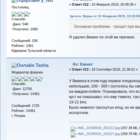
y_fed
«
Ответ #12 :
10 Февраля 2019, 20:48:38 »
Постоялец
Цитата: Мурка от 10 Февраля 2019, 19:15:05
Спасибо
-Дано: 548
Основная проблема - трещит при м
-Получено: 1060
Я удалил Викинг по этой же причине.
Сообщений: 158
Рейтинг: 1061
Ефремов Тульской области
Re: Викинг
Tasha
«
Ответ #13 :
18 Сентября 2019, 21:36:01 »
Модератор форума
У Викинга в этом году первое плодоно
Спасибо
небольшие, 200 - 300 г (хотелось бы св
-Дано: 12750
на каждом побеге. Планировала, что есл
-Получено: 14361
куст не показывал, что ему тяжело, так
19-21 brix.
Сообщений: 1725
Было немного треснутых ягод, но не кр
Рейтинг: 14361
испортили.
г. Рязань
IMG_20190918_202212.jpg
(257.38 КБ, 
IMG_20190918_202227.jpg
(258.78 КБ, 