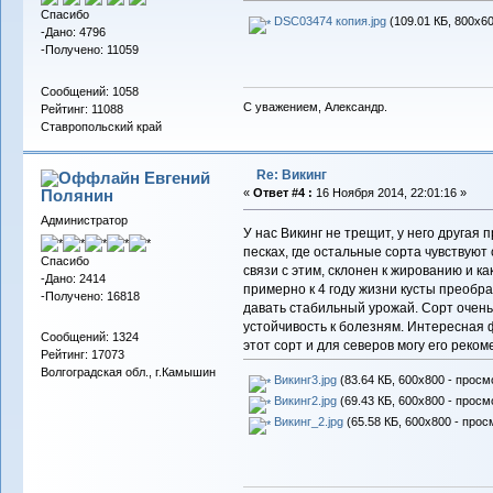
Спасибо
DSC03474 копия.jpg
(109.01 КБ, 800x60
-Дано: 4796
-Получено: 11059
Сообщений: 1058
С уважением, Александр.
Рейтинг: 11088
Ставропольский край
Re: Викинг
Евгений
Полянин
«
Ответ #4 :
16 Ноября 2014, 22:01:16 »
Администратор
У нас Викинг не трещит, у него другая 
песках, где остальные сорта чувствуют 
Спасибо
связи с этим, склонен к жированию и ка
-Дано: 2414
примерно к 4 году жизни кусты преобр
-Получено: 16818
давать стабильный урожай. Сорт очень
устойчивость к болезням. Интересная 
Сообщений: 1324
этот сорт и для северов могу его реком
Рейтинг: 17073
Волгоградская обл., г.Камышин
Викинг3.jpg
(83.64 КБ, 600x800 - просм
Викинг2.jpg
(69.43 КБ, 600x800 - просм
Викинг_2.jpg
(65.58 КБ, 600x800 - прос