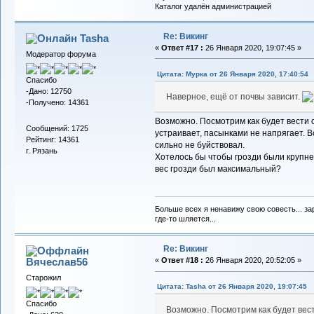
Каталог удалён администрацией
Re: Викинг
Tasha
«
Ответ #17 :
26 Января 2020, 19:07:45 »
Модератор форума
Цитата: Мурка от 26 Января 2020, 17:40:54
Спасибо
-Дано: 12750
Наверное, ещё от почвы зависит.
-Получено: 14361
Возможно. Посмотрим как будет вести се
Сообщений: 1725
устраивает, пасынками не напрягает. В
Рейтинг: 14361
сильно не буйствовал.
г. Рязань
Хотелось бы чтобы грозди были крупнее
вес грозди был максимальный?
Больше всех я ненавижу свою совесть... зар
где-то шляется...
Re: Викинг
Вячеслав56
«
Ответ #18 :
26 Января 2020, 20:52:05 »
Старожил
Цитата: Tasha от 26 Января 2020, 19:07:45
Спасибо
Возможно. Посмотрим как будет вести