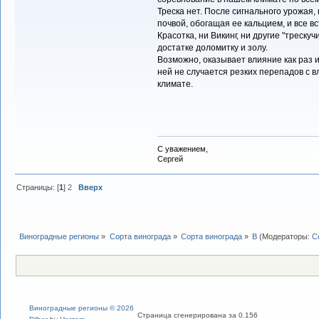
Треска нет. После сигнального урожая, 
почвой, обогащая ее кальцием, и все вс
Красотка, ни Викинг, ни другие "трескуч
достатке доломитку и золу.
Возможно, оказывает влияние как раз и 
ней не случается резких перепадов с 
климате.
С уважением,
Сергей
Страницы: [
1
]
2
Вверх
Виноградные регионы
»
Сорта винограда
»
Сорта винограда
»
В
(Модераторы:
С
Виноградные регионы © 2026
Страница сгенерирована за 0.156