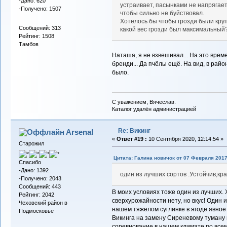
-Дано: 620
устраивает, пасынками не напрягает
-Получено: 1507
чтобы сильно не буйствовал.
Хотелось бы чтобы грозди были круп
Сообщений: 313
какой вес грозди был максимальный
Рейтинг: 1508
Тамбов
Наташа, я не взвешивал... На это време
бренди... Да пчёлы ещё. На вид, в рай
было.
С уважением, Вячеслав.
Каталог удалён администрацией
Re: Викинг
Arsenal
«
Ответ #19 :
10 Сентября 2020, 12:14:54 »
Старожил
Цитата: Галина новичок от 07 Февраля 2017
Спасибо
-Дано: 1392
один из лучших сортов .Устойчив,кр
-Получено: 2043
Сообщений: 443
В моих условиях тоже один из лучших. 
Рейтинг: 2042
сверхурожайности нету, но вкус! Один 
Чеховский район в
нашем тяжелом суглинке в ягоде явное
Подмосковье
Викинга на замену Сиреневому туману 
соревнование в нашем климате по всем