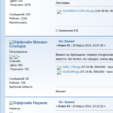
-Дано: 515
Липлявки.
-Получено: 2076
20130906172238 (34).jpg
(134.49 КБ, 46
Сообщений: 253
Рейтинг: 2109
Магнитогорск.
С Уважением В.В.
Re: Викинг
Михаил
Слепцов
«
Ответ #1 :
18 Марта 2014, 10:07:38 »
Пользователь
Викинг на брянщине, первое плодоноже
августа. Не болел, не трещал, очень вк
Спасибо
-Дано: 661
SAM_1759.jpg
(67.03 КБ, 800x600 - про
-Получено: 751
SL381989.jpg
(97.14 КБ, 800x600 - прос
Сообщений: 90
Рейтинг: 756
Брянская область
Михаил
Re: Викинг
Наумов
«
Ответ #2 :
18 Марта 2014, 22:12:16 »
Новичок