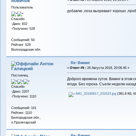
новичок
Пользователь
добавлю ,лоза вызревает хорошо ,проб
Спасибо
-Дано: 832
-Получено: 528
Сообщений: 50
Рейтинг: 529
Волгоградская обл.
Re: Викинг
Антон
Галицкий
«
Ответ #9 :
26 Августа 2018, 20:06:45 »
Постоялец
Доброго времени суток. Викинг в этом 
ягода. Без гороха. Съели неделю назад
Спасибо
-Дано: 2207
IMG_20180817_202523.jpg
(381.8 КБ, 6
-Получено: 1110
Сообщений: 161
Рейтинг: 1110
Белгородская обл.,
п.Пролетарский
Re: Викинг