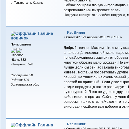
черенок Викинга.
р. Татарстан г. Казань
Сейчас собираю любую информацию. По
созревания? Как вызревает лоза?
Нагрузка (пишут, что слабая нагрузка,
Re: Викинг
Галина
новичок
«
Ответ #7 :
29 Апреля 2018, 21:07:35 »
Пользователь
Добрый вечер , Максим Что я могу ска
шпалеры ,1 плоскостной, мало ,надо ме
Спасибо
почек.Урожайность зависит от обрезки и
-Дано: 832
короткой обрезке мало урожаен. По вк
-Получено: 528
лучше ,если бы сейчас сажала виноград
живёте , могла бы посоветовать другие
Сообщений: 50
ранний , не тянет он на очень ранний ,
Рейтинг: 529
простой но приятный . Если у вас сыр
Волгоградская обл.
ягодки порадуют ,а потом разочарует.
нужен урожай .Я его не удаляю ,друг ег
забот много ,я против . Сейчас у меня б
вопросы пишите отвечу.Может что -то у
виноградника..Всего вам доброго и отл
Re: Викинг
Галина
«
Ответ #8 :
29 Апреля 2018, 21:10:24 »