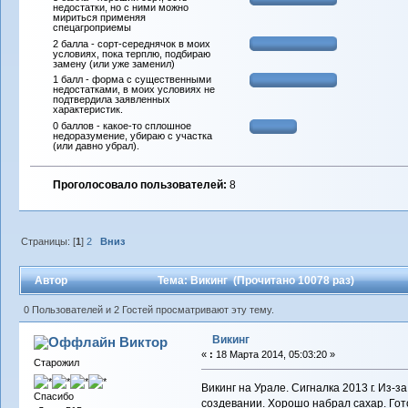
недостатки, но с ними можно
мириться применяя
спецагроприемы
2 балла - сорт-середнячок в моих
условиях, пока терплю, подбираю
замену (или уже заменил)
1 балл - форма с существенными
недостатками, в моих условиях не
подтвердила заявленных
характеристик.
0 баллов - какое-то сплошное
недоразумение, убираю с участка
(или давно убрал).
Проголосовало пользователей:
8
Страницы: [
1
]
2
Вниз
Автор
Тема: Викинг (Прочитано 10078 раз)
0 Пользователей и 2 Гостей просматривают эту тему.
Викинг
Виктор
«
:
18 Марта 2014, 05:03:20 »
Старожил
Викинг на Урале. Сигналка 2013 г. Из-
Спасибо
создевании. Хорошо набрал сахар. Гот