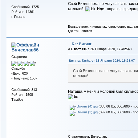
Свой Викинг пока не могу назвать сил
Сообщений: 1725
молодой
Идет наравне с рядом 
Рейтинг: 14361
г. Рязань
Больше всех я ненавижу свою совесть... зар
где-то шляется...
Re: Викинг
Вячеслав56
«
Ответ #16 :
26 Января 2020, 17:40:54 »
Старожил
Цитата: Tasha от 18 Января 2020, 19:58:07
Спасибо
Свой Викинг пока не могу назвать с
-Дано: 620
молодой
-Получено: 1507
Сообщений: 313
Наташа, у меня и молодой был сильнор
Рейтинг: 1508
Тамбов
Викинг (4).jpg
(383.06 КБ, 800x600 - пр
Викинг (3).jpg
(397.68 КБ, 800x600 - пр
С уважением, Вячеслав.