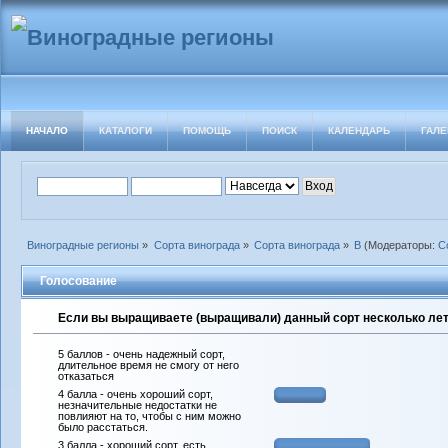
НАЧАЛО
КАТАЛОГИ
ПОМОЩЬ
ПОИСК
КАЛЕНДАРЬ
ГАЛЕ
Виноградные регионы
»
Сорта винограда
»
Сорта винограда
»
В
(Модераторы:
С
Голосование
Если вы выращиваете (выращивали) данный сорт несколько лет 
5 баллов - очень надежный сорт,
длительное время не смогу от него
отказаться
4 балла - очень хороший сорт,
незначительные недостатки не
повлияют на то, чтобы с ним можно
было расстаться.
3 балла - хороший сорт, есть