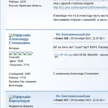
Рейтинг: 1679
она с другой стороны издали.
Россия, Брянская область.
http://i12.pixs.ru/storage/6/1/0/Screens
И вообще что-то в этом году часть кус
листьями(в стороне с шишкой). а част
Re: Бактериальный рак
Александр
«
Ответ #16 :
29 Октября 2017, 11:37:38 »
Cтепанович
БР за пять лет "съел" куст ЮНЧ. Раско
Ветеран
БР 001.jpg
(601.59 КБ, 800x600 - просм
Спасибо
-Дано: 7629
-Получено: 7774
С уважением,Александр Степанович.
Сообщений: 1000
Рейтинг: 7776
Ерзовка,7км севернее
Волгограда
Re: Бактериальный рак
Барсунидзе
«
Ответ #17 :
29 Октября 2017, 12:11:46 »
Модератор форума