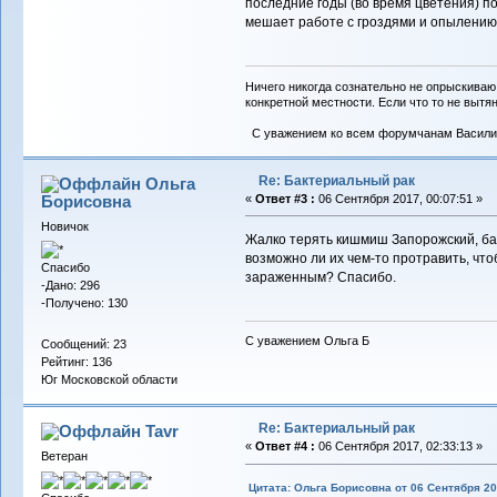
последние годы (во время цветения) п
мешает работе с гроздями и опылению ,
Ничего никогда сознательно не опрыскиваю
конкретной местности. Если что то не вытяну
С уважением ко всем форумчанам Васили
Re: Бактериальный рак
Ольга
Борисовна
«
Ответ #3 :
06 Сентября 2017, 00:07:51 »
Новичок
Жалко терять кишмиш Запорожский, бак
возможно ли их чем-то протравить, чт
Спасибо
зараженным? Спасибо.
-Дано: 296
-Получено: 130
С уважением Ольга Б
Сообщений: 23
Рейтинг: 136
Юг Московской области
Re: Бактериальный рак
Tavr
«
Ответ #4 :
06 Сентября 2017, 02:33:13 »
Ветеран
Цитата: Ольга Борисовна от 06 Сентября 20