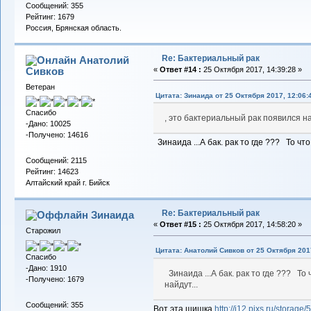
Сообщений: 355
Рейтинг: 1679
Россия, Брянская область.
Re: Бактериальный рак
Анатолий
Сивков
«
Ответ #14 :
25 Октября 2017, 14:39:28 »
Ветеран
Цитата: Зинаида от 25 Октября 2017, 12:06:
Спасибо
, это бактериальный рак появился на
-Дано: 10025
-Получено: 14616
Зинаида ...А бак. рак то где ??? То что
Сообщений: 2115
Рейтинг: 14623
Алтайский край г. Бийск
Re: Бактериальный рак
Зинаида
«
Ответ #15 :
25 Октября 2017, 14:58:20 »
Старожил
Цитата: Анатолий Сивков от 25 Октября 2017
Спасибо
-Дано: 1910
Зинаида ...А бак. рак то где ??? То 
-Получено: 1679
найдут...
Сообщений: 355
Вот эта шишка.
http://i12.pixs.ru/stora