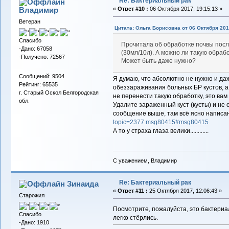
Re: Бактериальный рак
Владимиp
«
Ответ #10 :
06 Октября 2017, 19:15:13 »
Ветеран
Цитата: Ольга Борисовна от 06 Октября 201
Спасибо
Прочитала об обработке почвы посл
-Дано: 67058
(30мл/10л). А можно ли такую обраб
-Получено: 72567
Может быть даже нужно?
Сообщений: 9504
Я думаю, что абсолютно не нужно и да
Рейтинг: 65535
обеззараживания больных БР кустов, а 
г. Старый Оскол Белгородская
не перенести такую обработку, это вам 
обл.
Удалите зараженный куст (кусты) и не
сообщение выше, там всё ясно написа
topic=2377.msg80415#msg80415
А то у страха глаза велики............
С уважением, Владимир
Re: Бактериальный рак
Зинаида
«
Ответ #11 :
25 Октября 2017, 12:06:43 »
Старожил
Посмотрите, пожалуйста, это бактериа
Спасибо
легко стёрлись.
-Дано: 1910