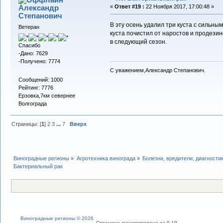
Александр
«
Ответ #19 :
22 Ноября 2017, 17:00:48 »
Cтепанович
В эту осень удалил три куста с сильны
Ветеран
куста почистил от наростов и продези
в следующий сезон.
Спасибо
-Дано: 7629
-Получено: 7774
С уважением,Александр Степанович.
Сообщений: 1000
Рейтинг: 7776
Ерзовка,7км севернее
Волгограда
Страницы: [
1
]
2
3
...
7
Вверх
Виноградные регионы
»
Агротехника винограда
»
Болезни, вредители, диагности
Бактериальный рак
Виноградные регионы © 2026
Страница сгенерирована за 0.19