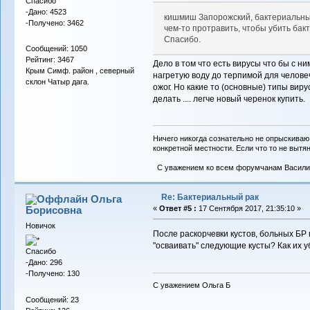
Спасибо
-Дано: 4523
кишмиш Запорожский, бактериальный
-Получено: 3462
чем-то протравить, чтобы убить ба
Спасибо.
Сообщений: 1050
Рейтинг: 3467
Дело в том что есть вирусы что бы с н
Крым Симф. район , северный
нагретую воду до терпимой для челове
склон Чатыр дага.
ожог. Но какие то (основные) типы виру
делать .... легче новый черенок купить.
Ничего никогда сознательно не опрыскиваю
конкретной местности. Если что то не вытяну
С уважением ко всем форумчанам Васили
Re: Бактериальный рак
Ольга
Борисовна
«
Ответ #5 :
17 Сентября 2017, 21:35:10 »
Новичок
После раскорчевки кустов, больных БР 
"осваивать" следующие кусты? Как их 
Спасибо
-Дано: 296
-Получено: 130
С уважением Ольга Б
Сообщений: 23