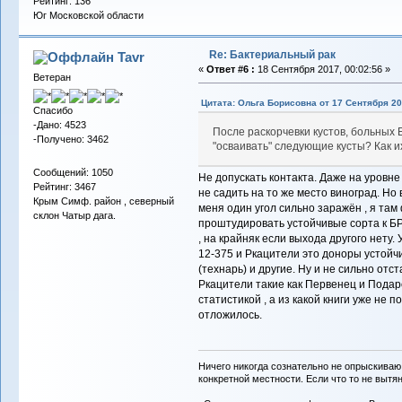
Рейтинг: 136
Юг Московской области
Re: Бактериальный рак
Tavr
«
Ответ #6 :
18 Сентября 2017, 00:02:56 »
Ветеран
Цитата: Ольга Борисовна от 17 Сентября 20
Спасибо
-Дано: 4523
После раскорчевки кустов, больных 
-Получено: 3462
"осваивать" следующие кусты? Как и
Сообщений: 1050
Не допускать контакта. Даже на уровне
Рейтинг: 3467
не садить на то же место виноград. Но
Крым Симф. район , северный
меня один угол сильно заражён , я там
склон Чатыр дага.
проштудировать устойчивые сорта к БР 
, на крайняк если выхода другого нету
12-375 и Ркацители это доноры устойчив
(технарь) и другие. Ну и не сильно отс
Ркацители такие как Первенец и Подарок
статистикой , а из какой книги уже не 
отложилось.
Ничего никогда сознательно не опрыскиваю
конкретной местности. Если что то не вытяну