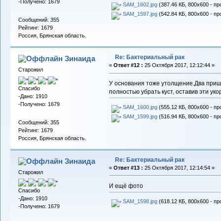
-Получено: 1679
SAM_1602.jpg
(387.46 КБ, 800x600 - пр
SAM_1597.jpg
(542.84 КБ, 800x600 - пр
Сообщений: 355
Рейтинг: 1679
Россия, Брянская область.
Re: Бактериальный рак
Зинаида
«
Ответ #12 :
25 Октября 2017, 12:12:44 »
Старожил
У основания тоже утолщение.Два при
Спасибо
полностью убрать куст, оставив эти ук
-Дано: 1910
-Получено: 1679
SAM_1600.jpg
(555.12 КБ, 800x600 - пр
SAM_1599.jpg
(516.94 КБ, 800x600 - пр
Сообщений: 355
Рейтинг: 1679
Россия, Брянская область.
Re: Бактериальный рак
Зинаида
«
Ответ #13 :
25 Октября 2017, 12:14:54 »
Старожил
И ещё фото
Спасибо
-Дано: 1910
SAM_1598.jpg
(618.12 КБ, 800x600 - пр
-Получено: 1679