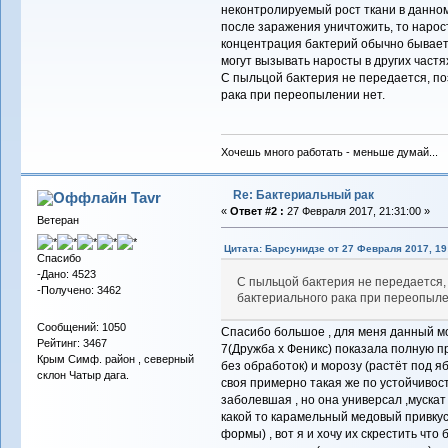
неконтролируемый рост ткани в данном
после заражения уничтожить, то нарос
концентрация бактерий обычно бывает 
могут вызывать наросты в других частя
С пыльцой бактерия не передается, п
рака при переопылении нет.
Хочешь много работать - меньше думай...
Re: Бактериальный рак
Tavr
«
Ответ #2 :
27 Февраля 2017, 21:31:00 »
Ветеран
Цитата: Барсунидзе от 27 Февраля 2017, 19
Спасибо
-Дано: 4523
С пыльцой бактерия не передается,
-Получено: 3462
бактериального рака при переопыле
Сообщений: 1050
Спасибо большое , для меня данный м
Рейтинг: 3467
7(Дружба х Феникс) показала полную пр
Крым Симф. район , северный
без обработок) и морозу (растёт под я
склон Чатыр дага.
своя примерно такая же по устойчивост
заболевшая , но она универсал ,муска
какой то карамельный медовый привкус
формы) , вот я и хочу их скрестить что