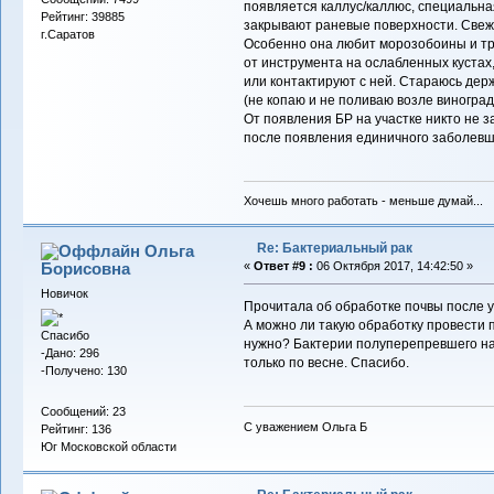
появляется каллус/каллюс, специальна
Рейтинг: 39885
закрывают раневые поверхности. Свежи
г.Саратов
Особенно она любит морозобоины и т
от инструмента на ослабленных кустах
или контактируют с ней. Стараюсь дер
(не копаю и не поливаю возле виноград
От появления БР на участке никто не 
после появления единичного заболевше
Хочешь много работать - меньше думай...
Re: Бактериальный рак
Ольга
Борисовна
«
Ответ #9 :
06 Октября 2017, 14:42:50 »
Новичок
Прочитала об обработке почвы после у
А можно ли такую обработку провести
Спасибо
нужно? Бактерии полуперепревшего нав
-Дано: 296
только по весне. Спасибо.
-Получено: 130
Сообщений: 23
С уважением Ольга Б
Рейтинг: 136
Юг Московской области