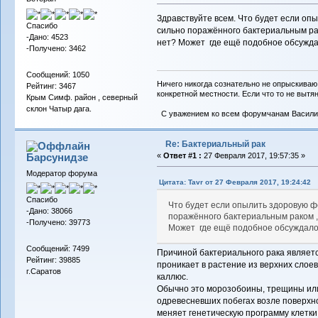
Здравствуйте всем. Что будет если оп
Спасибо
сильно поражённого бактериальным рак
-Дано: 4523
нет? Может где ещё подобное обсуждал
-Получено: 3462
Сообщений: 1050
Ничего никогда сознательно не опрыскиваю
Рейтинг: 3467
конкретной местности. Если что то не вытяну
Крым Симф. район , северный
склон Чатыр дага.
С уважением ко всем форумчанам Васили
Re: Бактериальный рак
Барсунидзе
«
Ответ #1 :
27 Февраля 2017, 19:57:35 »
Модератор форума
Цитата: Tavr от 27 Февраля 2017, 19:24:42
Спасибо
Что будет если опылить здоровую ф
-Дано: 38066
поражённого бактериальным раком , 
-Получено: 39773
Может где ещё подобное обсуждалос
Сообщений: 7499
Причиной бактериального рака являет
Рейтинг: 39885
проникает в растение из верхних слоев
г.Саратов
каллюс.
Обычно это морозобоины, трещины ил
одревесневших побегах возле поверхно
меняет генетическую программу клетки 