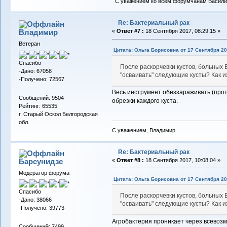
С уважением ко всем форумчанам Васили
Re: Бактериальный рак
Владимиp
«
Ответ #7 :
18 Сентября 2017, 08:29:15 »
Ветеран
Цитата: Ольга Борисовна от 17 Сентября 20
Спасибо
После раскорчевки кустов, больных 
-Дано: 67058
"осваивать" следующие кусты? Как и
-Получено: 72567
Весь инструмент обеззараживать (прот
Сообщений: 9504
обрезки каждого куста.
Рейтинг: 65535
г. Старый Оскол Белгородская
обл.
С уважением, Владимир
Re: Бактериальный рак
Барсунидзе
«
Ответ #8 :
18 Сентября 2017, 10:08:04 »
Модератор форума
Цитата: Ольга Борисовна от 17 Сентября 20
Спасибо
После раскорчевки кустов, больных 
-Дано: 38066
"осваивать" следующие кусты? Как и
-Получено: 39773
Агробактерия проникает через всевоз
Сообщений: 7499