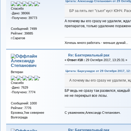
Цитата: Александр Cтепанович от 29 Октябр
Спасибо
БР за пять лет "съел" куст ЮНЧ. Ра
-Дано: 38066
-Получено: 39773
А почему вы его сразу не удалили, жда
препаратов, только удаление пораженн
Сообщений: 7499
Рейтинг: 39885
г.Саратов
Хочешь много работать - меньше думай...
Re: Бактериальный рак
Александр
«
Ответ #18 :
29 Октября 2017, 13:25:31 »
Cтепанович
Цитата: Барсунидзе от 29 Октября 2017, 12:
Ветеран
А почему вы его сразу не удалили, ж
Спасибо
-Дано: 7629
БР ведь не сразу так развился, каждый
-Получено: 7774
не не перекрыл все лозы.
Сообщений: 1000
Рейтинг: 7776
С уважением,Александр Степанович.
Ерзовка,7км севернее
Волгограда
Re: Бактериальный рак