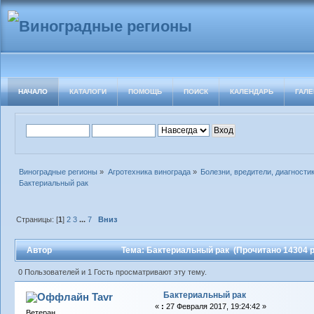
НАЧАЛО
КАТАЛОГИ
ПОМОЩЬ
ПОИСК
КАЛЕНДАРЬ
ГАЛЕ
Виноградные регионы
»
Агротехника винограда
»
Болезни, вредители, диагности
Бактериальный рак
Страницы: [
1
]
2
3
...
7
Вниз
Автор
Тема: Бактериальный рак (Прочитано 14304 р
0 Пользователей и 1 Гость просматривают эту тему.
Бактериальный рак
Tavr
«
:
27 Февраля 2017, 19:24:42 »
Ветеран