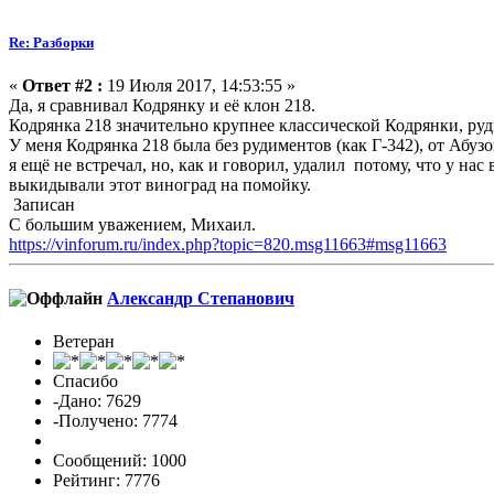
Re: Разборки
«
Ответ #2 :
19 Июля 2017, 14:53:55 »
Да, я сравнивал Кодрянку и её клон 218.
Кодрянка 218 значительно крупнее классической Кодрянки, руд
У меня Кодрянка 218 была без рудиментов (как Г-342), от Абуз
я ещё не встречал, но, как и говорил, удалил потому, что у нас
выкидывали этот виноград на помойку.
Записан
С большим уважением, Михаил.
https://vinforum.ru/index.php?topic=820.msg11663#msg11663
Александр Cтепанович
Ветеран
Спасибо
-Дано: 7629
-Получено: 7774
Сообщений: 1000
Рейтинг: 7776