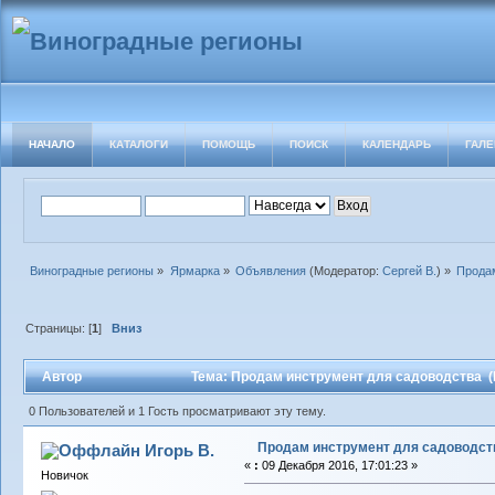
НАЧАЛО
КАТАЛОГИ
ПОМОЩЬ
ПОИСК
КАЛЕНДАРЬ
ГАЛЕ
Виноградные регионы
»
Ярмарка
»
Объявления
(Модератор:
Сергей В.
) »
Прода
Страницы: [
1
]
Вниз
Автор
Тема: Продам инструмент для садоводства (
0 Пользователей и 1 Гость просматривают эту тему.
Продам инструмент для садоводст
Игорь В.
«
:
09 Декабря 2016, 17:01:23 »
Новичок