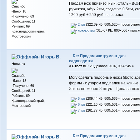
BOHL
Продам нож прививочный. Сталь -
Спасибо
рукоятки, обух 2мм, сведение 0.6мм, уг
-Дано: 18
1200 руб + 250 руб пересылка.
-Получено: 69
Сообщений: 11
2.jpg
(322.89 КБ, 800x520 - просмотрено
Рейтинг: 69
нож-jpg.jpg
(315.07 КБ, 800x506 - просм
Краснодарский край,
Мостовской.
Re: Продам инструмент для
Игорь В.
садоводства
Новичок
«
Ответ #1 :
29 Декабря 2016, 09:43:45 »
Спасибо
Могу сделать подобные ножи (фото зде
-Дано: 18
формы - с упором под палец на клинке
-Получено: 69
Заказ не менее 3 штук. Цена за нож
Сообщений: 11
Рейтинг: 69
5.jpg
(209.44 КБ, 800x535 - просмотрено
Краснодарский край,
6.jpg
(221.16 КБ, 800x531 - просмотрено
Мостовской.
7.jpg
(261.77 КБ, 800x551 - просмотрено
Re: Продам инструмент для
Игорь В.