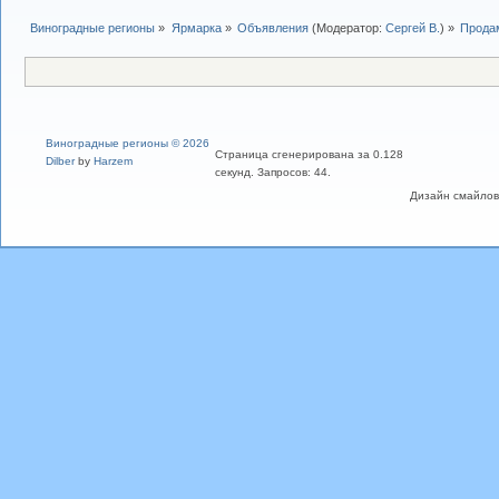
Виноградные регионы
»
Ярмарка
»
Объявления
(Модератор:
Сергей В.
) »
Прода
Виноградные регионы © 2026
Страница сгенерирована за 0.128
Dilber
by
Harzem
секунд. Запросов: 44.
Дизайн смайлов "