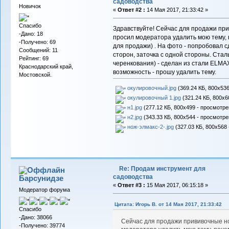
садоводства
Новичок
«
Ответ #2 :
14 Мая 2017, 21:33:42 »
Спасибо
Здравствуйте! Сейчас для продажи при
-Дано: 18
просил модератора удалить мою тему, 
-Получено: 69
для продажи) . На фото - попробовал с
Сообщений: 11
сторон, заточка с одной стороны. Стал
Рейтинг: 69
черенкования) - сделан из стали ELMAX
Краснодарский край,
возможность - прошу удалить тему.
Мостовской.
окулировочный.jpg
(369.24 КБ, 800x536
окулировочный 1.jpg
(321.24 КБ, 800x6
н1.jpg
(277.12 КБ, 800x499 - просмотре
н2.jpg
(343.33 КБ, 800x544 - просмотре
нож-элмакс-2-.jpg
(327.03 КБ, 800x568 
Re: Продам инструмент для
садоводства
Барсунидзе
«
Ответ #3 :
15 Мая 2017, 06:15:18 »
Модератор форума
Цитата: Игорь В. от 14 Мая 2017, 21:33:42
Спасибо
-Дано: 38066
Сейчас для продажи прививочные но
-Получено: 39774