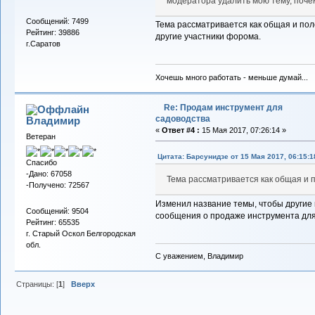
модератора удалить мою тему, поче
Сообщений: 7499
Тема рассматривается как общая и пол
Рейтинг: 39886
другие участники форома.
г.Саратов
Хочешь много работать - меньше думай...
Re: Продам инструмент для
садоводства
Владимиp
«
Ответ #4 :
15 Мая 2017, 07:26:14 »
Ветеран
Цитата: Барсунидзе от 15 Мая 2017, 06:15:1
Спасибо
-Дано: 67058
Тема рассматривается как общая и 
-Получено: 72567
Изменил название темы, чтобы другие 
Сообщений: 9504
сообщения о продаже инструмента для
Рейтинг: 65535
г. Старый Оскол Белгородская
обл.
С уважением, Владимир
Страницы: [
1
]
Вверх