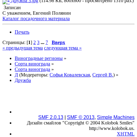
Дружба 3.jpg
(114.98 КБ, 800x600 - просмотрено 1310 раз.)
Записан
С уважением, Евгений Полянин
Каталог посадочного материала
Печать
Страницы: [
1
]
2
3
...
7
Вверх
« предыдущая тема
следующая тема »
Виноградные регионы
»
Сорта винограда
»
Сорта винограда
»
Д
(Модераторы:
Софья Ковалевская
,
Сергей В.
) »
Дружба
SMF 2.0.13
|
SMF © 2013
,
Simple Machines
Дизайн смайлов "Copyright © 2004 Kolobok Smiles"
http://www.kolobok.us.
XHTML