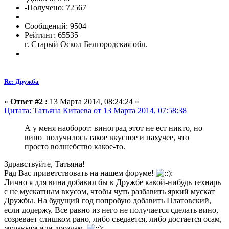
-Получено: 72567
Сообщений: 9504
Рейтинг: 65535
г. Старый Оскол Белгородская обл.
Re: Дружба
«
Ответ #2 :
13 Марта 2014, 08:24:24 »
Цитата: Татьяна Китаева от 13 Марта 2014, 07:58:38
А у меня наоборот: виноград этот не ест никто, но
вино получилось такое вкусное и пахучее, что
просто волшебство какое-то.
Здравствуйте, Татьяна!
Рад Вас приветствовать на нашем форуме!
Лично я для вина добавил бы к Дружбе какой-нибудь технарь
с не мускатным вкусом, чтобы чуть разбавить яркий мускат
Дружбы. На будущий год попробую добавить Платовский,
если додержу. Все равно из него не получается сделать вино,
созревает слишком рано, либо съедается, либо достается осам,
муравьям или дроздам.