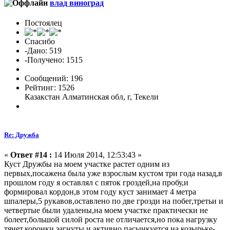
влад виноград
Постоялец
Спасибо
-Дано: 519
-Получено: 1515
Сообщений: 196
Рейтинг: 1526
Казакстан Алматинская обл, г, Текели
Re: Дружба
«
Ответ #14 :
14 Июля 2014, 12:53:43 »
Куст Дружбы на моем участке растет одним из
первых,посажена была уже взрослым кустом три года назад,в
прошлом году я оставлял с пяток гроздей,на пробу,и
формировал кордон,в этом году куст занимает 4 метра
шпалеры,5 рукавов,оставлено по две грозди на побег,третьи и
четвертые были удалены,на моем участке практически не
болеет,большой силой роста не отличается,но пока нагрузку
тянет,коронки загнуты и активно пасынкуется на козырьке-