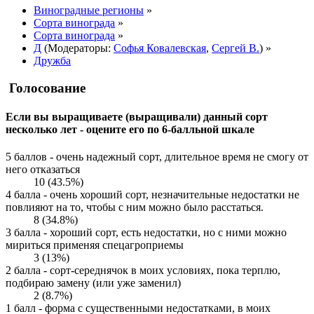
Виноградные регионы
»
Сорта винограда
»
Сорта винограда
»
Д
(Модераторы:
Софья Ковалевская
,
Сергей В.
) »
Дружба
Голосование
Если вы выращиваете (выращивали) данный сорт
несколько лет - оцените его по 6-балльной шкале
5 баллов - очень надежный сорт, длительное время не смогу от
него отказаться
10 (43.5%)
4 балла - очень хороший сорт, незначительные недостатки не
повлияют на то, чтобы с ним можно было расстаться.
8 (34.8%)
3 балла - хороший сорт, есть недостатки, но с ними можно
мириться применяя спецагроприемы
3 (13%)
2 балла - сорт-середнячок в моих условиях, пока терплю,
подбираю замену (или уже заменил)
2 (8.7%)
1 балл - форма с существенными недостатками, в моих