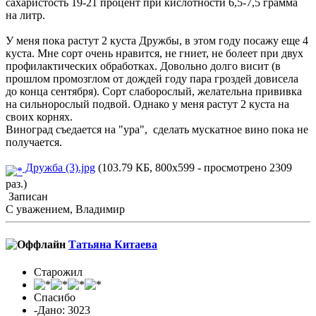
сахаристость 19-21 процент при кислотности 6,5-7,5 грамма
на литр.
У меня пока растут 2 куста Дружбы, в этом году посажу еще 4
куста. Мне сорт очень нравится, не гниет, не болеет при двух
профилактических обработках. Довольно долго висит (в
прошлом промозглом от дождей году пара гроздей довисела
до конца сентября). Сорт слаборослый, желательна прививка
на сильнорослый подвой. Однако у меня растут 2 куста на
своих корнях.
Виноград съедается на "ура", сделать мускатное вино пока не
получается.
Дружба (3).jpg
(103.79 КБ, 800x599 - просмотрено 2309
раз.)
Записан
С уважением, Владимир
Татьяна Китаева
Старожил
Спасибо
-Дано: 3023