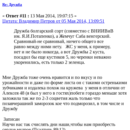
Re: Дружба
«
Ответ #11 :
13 Мая 2014, 19:07:15 »
Цитата: Владимир Петров от 05 Мая 2014, 13:09:51
Дружба болгарский сорт (совместно с ВНИИВиВ
им. Я.И.Потапенко), а Жемчуг Саба венгерский.
Сравнивай-не сравнивай, ничего общего все
равно между ними нету. ЖС у меня, к примеру,
нет и не было никогда, а вот Дружбы 2 куста,
посадил бы еще кустиков 5, но черенки неважно
укоренились, есть только 2 зеленца.
Мне Дружба тоже очень нравится и по вкусу и по
урожайности и даже по форме листа он с такими остренькими
зубчиками и издалека похож на кружева у меня в отличии от
Алексея 48 (я был у него в гостях)побеги гораздо меньше хотя
заложила так же по 2-3 соцветия жаль только что
позавчерашний заморозок кое что подморозил, в том числе и
Дружбу
Записан
Научи нас так счислять дни наши,чтобы нам приобресть
сердце мудрое,(Псалтирь 89:12)