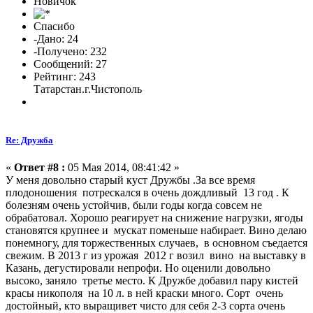
Новичок
Спасибо
-Дано: 24
-Получено: 232
Сообщений: 27
Рейтинг: 243
Татарстан.г.Чистополь
Re: Дружба
«
Ответ #8 :
05 Мая 2014, 08:41:42 »
У меня довольно старый куст Дружбы .За все время
плодоношения потрескался в очень дождливый 13 год . К
болезням очень устойчив, были годы когда совсем не
обрабатовал. Хорошо реагирует на снижение нагрузки, ягоды
становятся крупнее и мускат поменьше набирает. Вино делаю
понемногу, для торжественных случаев, в основном съедается
свежим. В 2013 г из урожая 2012 г возил вино на выставку в
Казань, дегустировали непрофи. Но оценили довольно
высоко, заняло третье место. К Дружбе добавил пару кистей
красы никополя на 10 л. в ней краски много. Сорт очень
достойный, кто выращивет чисто для себя 2-3 сорта очень