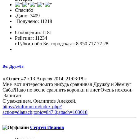
Спасибо
-Дано: 7409
-Получено: 11218
Сообщений: 1181
Рейтинг: 11234
г.Губкин обл.Белгородская т.8 950 717 77 28
Re: Дружба
«
Ответ #7 :
13 Апреля 2014, 21:03:18 »
Мне вот интересно,кто нибудь сравнивал Дружбу и Жемчуг
Саба?Надо по весне сравнить коронки и лист.Очень похожи.
Записан
С уважением, Филиппов Алексей.
https://vinforum.ru/index.php?
action=dlattach;topic=847.0;attach=103018
Сергей Иванов