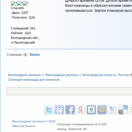
Доброго времени суток. Долгое время 
Взял ножницы и обрезал кончики семян
Спасибо
проклевываться. Завтра планирую выса
-Дано: 2207
-Получено: 1110
Сообщений: 161
Рейтинг: 1110
Белгородская обл.,
п.Пролетарский
Страницы: [
1
]
Вверх
Виноградные регионы
»
Виноградные регионы
»
Белгородская область, Россия
(
Селекция винограда для новичков
Виноградные регионы © 2026
Страница сгенерирована за 0.195
Dilber
by
Harzem
секунд. Запросов: 60.