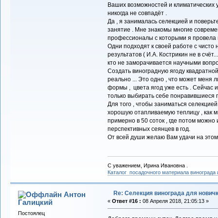
Ваших возможностей и климатических у
никогда не совпадёт .
Да , я занималась селекцией и поверьте
занятие . Мне знакомы многие совре
профессионалы с которыми я провела м
Одни подходят к своей работе с чисто 
результатов ( И.А. Кострикин не в счёт..
кто не заморачивается научными вопрос
Создать виноградную ягоду квадратн
реально ... Это одно , что может меня 
формы , цвета ягод уже есть . Сейчас 
только выбирать себе понравившиеся по
Для того , чтобы заниматься селекцией
хорошую отапливаемую теплицу , как м
примерно в 50 соток , где потом можно 
перспективных сеянцев в год.
От всей души желаю Вам удачи на этом
С уважением, Ирина Ивановна .
Каталог посадочного материала винограда
Re: Селекция винограда для нович
Антон
Галицкий
«
Ответ #16 :
08 Апреля 2018, 21:05:13 »
Постоялец