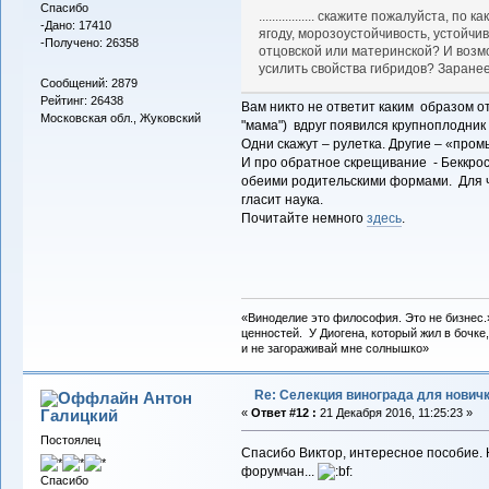
Спасибо
................. скажите пожалуйста, 
-Дано: 17410
ягоду, морозоустойчивость, устойчи
-Получено: 26358
отцовской или материнской? И возм
усилить свойства гибридов? Заране
Сообщений: 2879
Рейтинг: 26438
Вам никто не ответит каким образом о
Московская обл., Жуковский
"мама") вдруг появился крупноплодник
Одни скажут – рулетка. Другие – «про
И про обратное скрещивание - Беккрос
обеими родительскими формами. Для че
гласит наука.
Почитайте немного
здесь
.
«Виноделие это философия. Это не бизнес.
ценностей. У Диогена, который жил в бочке,
и не загораживай мне солнышко»
Re: Селекция винограда для нович
Антон
Галицкий
«
Ответ #12 :
21 Декабря 2016, 11:25:23 »
Постоялец
Спасибо Виктор, интересное пособие. 
форумчан...
Спасибо