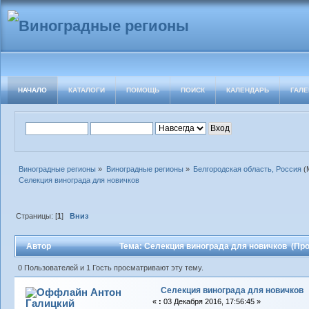
НАЧАЛО
КАТАЛОГИ
ПОМОЩЬ
ПОИСК
КАЛЕНДАРЬ
ГАЛЕ
Виноградные регионы
»
Виноградные регионы
»
Белгородская область, Россия
(
Селекция винограда для новичков
Страницы: [
1
]
Вниз
Автор
Тема: Селекция винограда для новичков (Про
0 Пользователей и 1 Гость просматривают эту тему.
Селекция винограда для новичков
Антон
Галицкий
«
:
03 Декабря 2016, 17:56:45 »