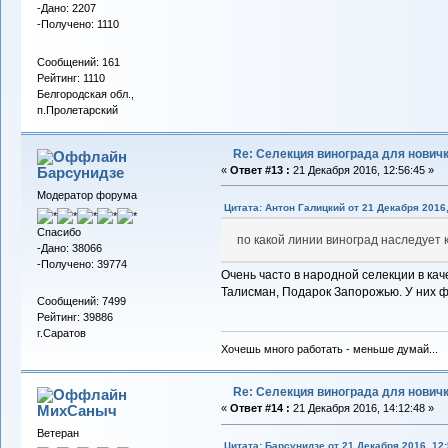
-Дано: 2207
-Получено: 1110
Сообщений: 161
Рейтинг: 1110
Белгородская обл.,
п.Пролетарский
Re: Селекция винограда для нович
Барсунидзе
«
Ответ #13 :
21 Декабря 2016, 12:56:45 »
Модератор форума
Цитата: Антон Галицкий от 21 Декабря 2016,
Спасибо
по какой линии виноград наследует к
-Дано: 38066
-Получено: 39774
Очень часто в народной селекции в ка
Талисман, Подарок Запорожью. У них ф
Сообщений: 7499
Рейтинг: 39886
г.Саратов
Хочешь много работать - меньше думай...
Re: Селекция винограда для нович
МихСаныч
«
Ответ #14 :
21 Декабря 2016, 14:12:48 »
Ветеран
Цитата: Барсунидзе от 21 Декабря 2016, 12: