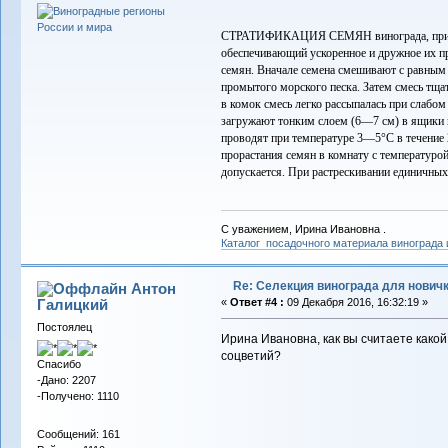
СТРАТИФИКАЦИЯ СЕМЯН винограда, прием 
обеспечивающий ускоренное и дружное их пр
семян. Вначале семена смешивают с равным
промытого морского песка. Затем смесь тща
в комок смесь легко рассыпалась при слабо
загружают тонким слоем (6—7 см) в ящики 
проводят при температуре 3—5°С в течени
прорастания семян в комнату с температуро
допускается. При растрескивании единичных
С уважением, Ирина Ивановна .
Каталог посадочного материала винограда
Re: Селекция винограда для нович
Антон
Галицкий
«
Ответ #4 :
09 Декабря 2016, 16:32:19 »
Постоялец
Ирина Ивановна, как вы считаете како
соцветий?
Спасибо
-Дано: 2207
-Получено: 1110
Сообщений: 161