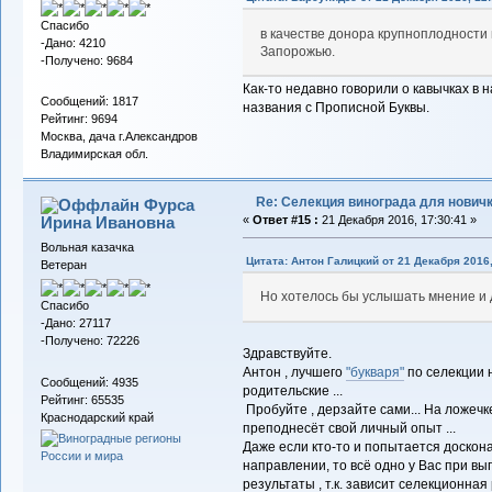
Спасибо
в качестве донора крупноплодности
-Дано: 4210
Запорожью.
-Получено: 9684
Как-то недавно говорили о кавычках в 
Сообщений: 1817
названия с Прописной Буквы.
Рейтинг: 9694
Москва, дача г.Александров
Владимирская обл.
Re: Селекция винограда для нович
Фурса
Ирина Ивановна
«
Ответ #15 :
21 Декабря 2016, 17:30:41 »
Вольная казачка
Цитата: Антон Галицкий от 21 Декабря 2016,
Ветеран
Но хотелось бы услышать мнение и 
Спасибо
-Дано: 27117
-Получено: 72226
Здравствуйте.
Антон , лучшего
"букваря"
по селекции 
Сообщений: 4935
родительские ...
Рейтинг: 65535
Пробуйте , дерзайте сами... На ложеч
Краснодарский край
преподнесёт свой личный опыт ...
Даже если кто-то и попытается доскон
направлении, то всё одно у Вас при вы
результаты , т.к. зависит селекционна