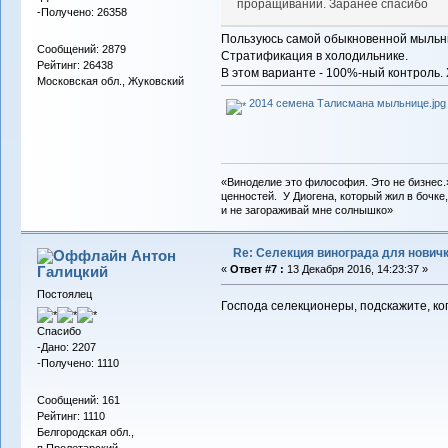
проращивании. Заранее спасибо
-Получено: 26358
Пользуюсь самой обыкновенной мыльни
Сообщений: 2879
Стратификация в холодильнике.
Рейтинг: 26438
В этом варианте - 100%-ный контроль. 
Московская обл., Жуковский
2014 семена Талисмана мыльнице.jpg
«Виноделие это философия. Это не бизнес.
ценностей. У Диогена, который жил в бочке,
и не загораживай мне солнышко»
Re: Селекция винограда для нович
Антон
Галицкий
«
Ответ #7 :
13 Декабря 2016, 14:23:37 »
Постоялец
Господа селекционеры, подскажите, ко
Спасибо
-Дано: 2207
-Получено: 1110
Сообщений: 161
Рейтинг: 1110
Белгородская обл.,