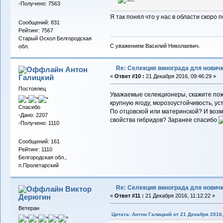
-Получено: 7563
Я так понял что у нас в области скоро 
Сообщений: 831
Рейтинг: 7567
Старый Оскол Белгородская
С уважением Василий Николаевич.
обл.
Re: Селекция винограда для нович
Антон
Галицкий
«
Ответ #10 :
21 Декабря 2016, 09:46:29 »
Постоялец
Уважаемые селекционеры, скажите пожа
крупную ягоду, морозоустойчивость, ус
Спасибо
По отцовской или материнской? И воз
-Дано: 2207
свойства гибридов? Заранее спасибо
-Получено: 1110
Сообщений: 161
Рейтинг: 1110
Белгородская обл.,
п.Пролетарский
Re: Селекция винограда для нович
Виктор
Дерюгин
«
Ответ #11 :
21 Декабря 2016, 11:12:22 »
Ветеран
Цитата: Антон Галицкий от 21 Декабря 2016,