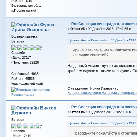
Рейтинг: 1110
Белгородская обл.,
п.Пролетарский
Re: Селекция винограда для нович
Фурса
Ирина Ивановна
«
Ответ #5 :
09 Декабря 2016, 17:41:55 »
Вольная казачка
Цитата: Антон Галицкий от 09 Декабря 2016,
Ветеран
Ирина Ивановна, как вы считаете к
Спасибо
изоляции соцветий?
-Дано: 27117
-Получено: 72226
На данный момент лучше использовать 
крайнем случае я такими пользуюсь. С
Сообщений: 4935
Рейтинг: 65535
Краснодарский край
С уважением, Ирина Ивановна .
Каталог посадочного материала винограда
Re: Селекция винограда для нович
Виктор
Дерюгин
«
Ответ #6 :
09 Декабря 2016, 20:20:20 »
Ветеран
Цитата: Антон Галицкий от 09 Декабря 2016,
Спасибо
...расскажите пожалуйста о страти
-Дано: 17410