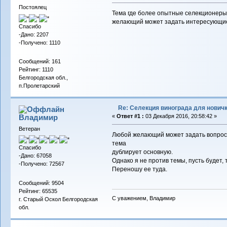
Постоялец
Тема где более опытные селекционеры,
желающий может задать интересующие
Спасибо
-Дано: 2207
-Получено: 1110
Сообщений: 161
Рейтинг: 1110
Белгородская обл.,
п.Пролетарский
Re: Селекция винограда для нович
Владимиp
«
Ответ #1 :
03 Декабря 2016, 20:58:42 »
Ветеран
Любой желающий может задать вопрос
тема
Спасибо
дублирует основную.
-Дано: 67058
Однако я не против темы, пусть будет, 
-Получено: 72567
Переношу ее туда.
Сообщений: 9504
Рейтинг: 65535
С уважением, Владимир
г. Старый Оскол Белгородская
обл.