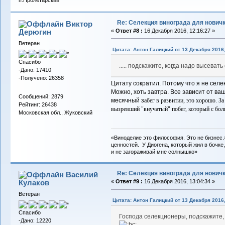
п.Пролетарский
Re: Селекция винограда для нович
Виктор
Дерюгин
«
Ответ #8 :
16 Декабря 2016, 12:16:27 »
Ветеран
Цитата: Антон Галицкий от 13 Декабря 2016,
Спасибо
..... подскажите, когда надо высеват
-Дано: 17410
-Получено: 26358
Цитату сократил. Потому что я не селе
Можно, хоть завтра. Все зависит от ва
Сообщений: 2879
месячный з
абег в развитии, это хорошо. З
Рейтинг: 26438
вызревший "внучатый" побег, который с бол
Московская обл., Жуковский
«Виноделие это философия. Это не бизнес.
ценностей. У Диогена, который жил в бочке,
и не загораживай мне солнышко»
Re: Селекция винограда для нович
Василий
Кулаков
«
Ответ #9 :
16 Декабря 2016, 13:04:34 »
Ветеран
Цитата: Антон Галицкий от 13 Декабря 2016,
Спасибо
Господа селекционеры, подскажите,
-Дано: 12220