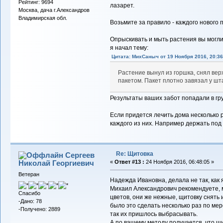
Рейтинг: 9694
лазарет.
Москва, дача г.Александров
Владимирская обл.
Возьмите за правило - каждого нового 
Опрыскивать и мыть растения вы могли
я начал тему:
Цитата: МихСаныч от 19 Ноября 2016, 20:36
Растение вынул из горшка, снял ве
пакетом. Пакет плотно завязал у шт
Результаты ваших забот попадали в гр
Если придется лечить дома несколько 
каждого из них. Например держать под
Re: Щитовка
Сергеев
Николай Георгиевич
«
Ответ #13 :
24 Ноября 2016, 06:48:05 »
Ветеран
Надежда Ивановна, делала не так, как 
Михаил Александрович рекомендуете, 
Спасибо
цветов, они же нежные, щитовку снять 
-Дано: 78
было это сделать несколько раз по мер
-Получено: 2889
так их пришлось выбрасывать.
А по вашему методу получается, что щ