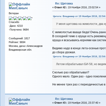
Re: Щитовка
МихСаныч
«
Ответ #2 :
19 Ноября 2016, 23:02:54 »
Ветеран
Цитата: Владимиp от 19 Ноября 2016, 22:54:
Спасибо
У меня щитовка на жимолости, два к
-Дано: 4210
-Получено: 9684
С жимолостью вааще беда! Очень рання
В соседней теме о хруще есть рекоменд
Сообщений: 1817
хруща и всасываясь корнями как систем
Рейтинг: 9694
Москва, дача г.Александров
Видимо надо в конце лета-осенью протр
Владимирская обл.
до сбора урожая.
Цитата: Владимиp от 19 Ноября 2016, 22:54:
Летом обрабатывал БИ-58, но видим
Сколько раз обрабатывал?
Одного мало. Один раз - одно поколение
Не менее трех раз с периодичностью в
Re: Щитовка
МихСаныч
«
Ответ #3 :
19 Ноября 2016, 23:37:40 »