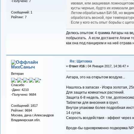
-Получено: 7
ивовая, или акациевая ложнощитовка
кусты черные, будто их измазали дег
Сообщений: 1
Летом обрабатывал БИ-58, но видим
Рейтинг: 7
обработать весной, при температур
Если у кого есть опыт борьбы с щит
Делюсь опытом: 4 грамма Актары на ве
побрызгать. А если достанете Апачи т
как она под панцирем и на неё отрава 
Re: Щитовка
МихСаныч
«
Ответ #16 :
04 Января 2017, 14:36:47 »
Ветеран
Актара, это на открытом воздухе...
Спасибо
Нашлось в запасах - Искра золотая, 25
-Дано: 4210
Для защиты комнатных растений.
-Получено: 9684
Защита 6-8 недель. От тли, долгоносика
Таблетки для внесения в грунт.
Сообщений: 1817
Внутри упаковки более подробная инст
Рейтинг: 9694
14 суток.
Москва, дача г.Александров
Скорость воздействия - эффект через н
Владимирская обл.
Вроде-бы одновременно подкормка NPK,