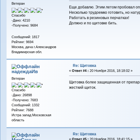
Ветеран
Еще добавлю. Этим летом пробовал опр
Несколько трудоемко готовить, но нат
Спасибо
Работать в резиновых перчатках!
-Дано: 4210
Должно и по щитовке бить.
-Получено: 9684
Сообщений: 1817
Рейтинг: 9694
Москва, дача г.Александров
Владимирская обл.
Re: Щитовка
надеждаИв
«
Ответ #4 :
20 Ноября 2016, 18:18:02 »
Ветеран
Щитовка более защищенная от препарат
жесткий щиток.
Спасибо
-Дано: 26898
-Получено: 7683
Сообщений: 1332
Рейтинг: 7688
Истра запад Московская
область
Re: Щитовка
МихСаныч
«
Ответ #5 :
20 Ноября 2016, 18:41:15 »