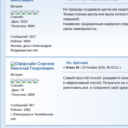
Ветеран
Но природа создавала щиток как защит
Тонкая пленка масла или мыла полнос
Спасибо
ловушкой.
-Дано: 4210
Наименее защищенным наверное следу
-Получено: 9684
своих химобработок...
Сообщений: 1817
Рейтинг: 9694
Москва, дача г.Александров
Владимирская обл.
Re: Щитовка
Сергеев
Николай Георгиевич
«
Ответ #6 :
23 Ноября 2016, 06:43:21 »
Ветеран
Самый простой способ: раздавите паль
и эффективеый способ. Потратьте на эт
Спасибо
уничтожить все. и сохраните своё здор
-Дано: 78
-Получено: 2889
Сообщений: 867
Рейтинг: 2882
г. Южноуральск Челябинская
обл.