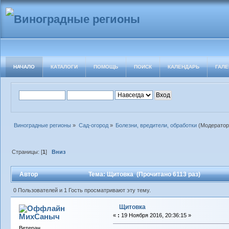
НАЧАЛО
КАТАЛОГИ
ПОМОЩЬ
ПОИСК
КАЛЕНДАРЬ
ГАЛЕ
Виноградные регионы
»
Сад-огород
»
Болезни, вредители, обработки
(Модерато
Страницы: [
1
]
Вниз
Автор
Тема: Щитовка (Прочитано 6113 раз)
0 Пользователей и 1 Гость просматривают эту тему.
Щитовка
МихСаныч
«
:
19 Ноября 2016, 20:36:15 »
Ветеран