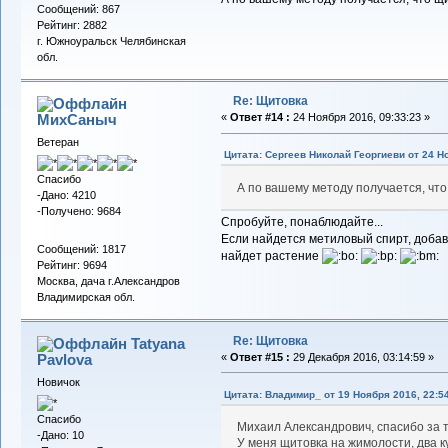
Сообщений: 867
Рейтинг: 2882
г. Южноуральск Челябинская
обл.
Re: Щитовка
МихСаныч
«
Ответ #14 :
24 Ноября 2016, 09:33:23 »
Ветеран
Цитата: Сергеев Николай Георгиеви от 24 Но
Спасибо
А по вашему методу получается, что
-Дано: 4210
-Получено: 9684
Спробуйте, понаблюдайте...
Если найдется метиловый спирт, добав
Сообщений: 1817
найдет растение
Рейтинг: 9694
Москва, дача г.Александров
Владимирская обл.
Re: Щитовка
Tatyana
Pavlova
«
Ответ #15 :
29 Декабря 2016, 03:14:59 »
Новичок
Цитата: Владимир_ от 19 Ноября 2016, 22:5
Спасибо
Михаил Александрович, спасибо за 
-Дано: 10
У меня щитовка на жимолости, два к