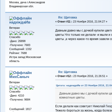
Москва, дача г.Александров
Владимирская обл.
Re: Щитовка
надеждаИв
«
Ответ #11 :
23 Ноября 2016, 21:04:27 »
Ветеран
Давным давно мы с дочкой купили цвет
цветы.Что только ни делали -и мыли и
Спасибо
цветы ,а через какое-то время завели 
-Дано: 26898
-Получено: 7683
Сообщений: 1332
Рейтинг: 7688
Истра запад Московская
область
Re: Щитовка
МихСаныч
«
Ответ #12 :
23 Ноября 2016, 21:26:51 »
Ветеран
Цитата: надеждаИв от 23 Ноября 2016, 21:0
Спасибо
Давным давно мы с дочкой купили цв
-Дано: 4210
комнатные цветы.
-Получено: 9684
Если делали как советует Николай Георг
Сообщений: 1817
Тяжело бороться за жизнь, когда боле