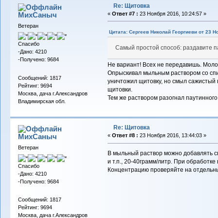
Re: Щитовка
МихСаныч
«
Ответ #7 :
23 Ноября 2016, 10:24:57 »
Ветеран
Цитата: Сергеев Николай Георгиеви от 23 Но
Спасибо
Самый простой способ: раздавите п
-Дано: 4210
-Получено: 9684
Не вариант! Всех не передавишь. Моло
Опрыскивал мыльным раствором со спир
Сообщений: 1817
уничтожил щитовку, но смыл сажистый 
Рейтинг: 9694
щитовки.
Москва, дача г.Александров
Тем же раствором разогнал паутинного
Владимирская обл.
Re: Щитовка
МихСаныч
«
Ответ #8 :
23 Ноября 2016, 13:44:03 »
Ветеран
В мыльный раствор можно добавлять сп
и т.п., 20-40грамм/литр. При обработк
Спасибо
Концентрацию проверяйте на отдельных
-Дано: 4210
-Получено: 9684
Сообщений: 1817
Рейтинг: 9694
Москва, дача г.Александров