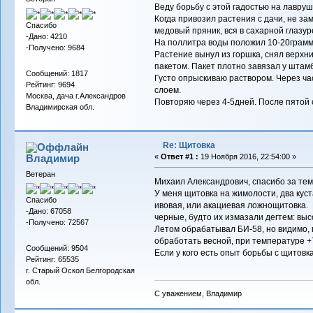
Веду борьбу с этой гадостью на лавруш
Когда привозил растения с дачи, не за
Спасибо
медовый пряник, вся в сахарной глазуре
-Дано: 4210
На поллитра воды положил 10-20грамм 
-Получено: 9684
Растение вынул из горшка, снял верхн
пакетом. Пакет плотно завязал у штам
Сообщений: 1817
Густо опрыскиваю раствором. Через ча
Рейтинг: 9694
слоем.
Москва, дача г.Александров
Повторяю через 4-5дней. После пятой 
Владимирская обл.
Re: Щитовка
Владимиp
«
Ответ #1 :
19 Ноября 2016, 22:54:00 »
Ветеран
Михаил Александрович, спасибо за тем
У меня щитовка на жимолости, два куст
Спасибо
ивовая, или акациевая ложнощитовка. Р
-Дано: 67058
черные, будто их измазали дегтем: выс
-Получено: 72567
Летом обрабатывал БИ-58, но видимо, 
обработать весной, при температуре +
Сообщений: 9504
Если у кого есть опыт борьбы с щитовк
Рейтинг: 65535
г. Старый Оскол Белгородская
обл.
С уважением, Владимир