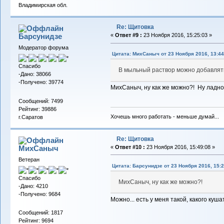
Владимирская обл.
Re: Щитовка
Барсунидзе
«
Ответ #9 :
23 Ноября 2016, 15:25:03 »
Модератор форума
Цитата: МихСаныч от 23 Ноября 2016, 13:44
Спасибо
В мыльный раствор можно добавлять 
-Дано: 38066
-Получено: 39774
МихСаныч, ну как же можно?! Ну ладно
Сообщений: 7499
Рейтинг: 39886
Хочешь много работать - меньше думай...
г.Саратов
Re: Щитовка
МихСаныч
«
Ответ #10 :
23 Ноября 2016, 15:49:08 »
Ветеран
Цитата: Барсунидзе от 23 Ноября 2016, 15:2
Спасибо
МихСаныч, ну как же можно?!
-Дано: 4210
-Получено: 9684
Можно... есть у меня такой, какого куша
Сообщений: 1817
Рейтинг: 9694