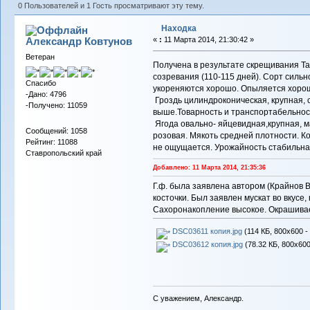
0 Пользователей и 1 Гость просматривают эту тему.
Находка
Александр Ковтунов
«
:
11 Марта 2014, 21:30:42 »
Ветеран
Получена в результате скрещивания Та
созревания (110-115 дней). Сорт силь
Спасибо
укореняются хорошо. Опыляется хорош
-Дано: 4796
Гроздь цилиндроконическая, крупная, с
-Получено: 11059
выше.Товарность и транспортабельнос
Ягода овально- яйцевидная,крупная, мас
Сообщений: 1058
розовая. Мякоть средней плотности. К
Рейтинг: 11088
не ощущается. Урожайность стабильная
Ставропольский край
Добавлено: 11 Марта 2014, 21:35:36
Г.ф. была заявлена автором (Крайнов В
косточки. Был заявлен мускат во вкусе,
Сахоронакопление высокое. Окрашивае
DSC03611 копия.jpg
(114 КБ, 800x600 -
DSC03612 копия.jpg
(78.32 КБ, 800x600
С уважением, Александр.