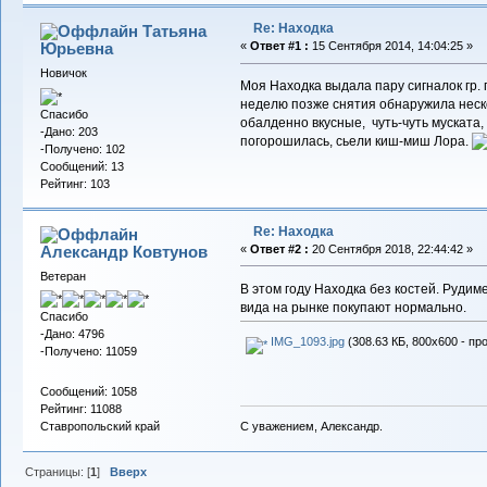
Re: Находка
Татьяна
Юрьевна
«
Ответ #1 :
15 Сентября 2014, 14:04:25 »
Новичок
Моя Находка выдала пару сигналок гр. 
неделю позже снятия обнаружила нескол
Спасибо
обалденно вкусные, чуть-чуть муската, 
-Дано: 203
погорошилась, сьели киш-миш Лора.
-Получено: 102
Сообщений: 13
Рейтинг: 103
Re: Находка
Александр Ковтунов
«
Ответ #2 :
20 Сентября 2018, 22:44:42 »
Ветеран
В этом году Находка без костей. Рудим
вида на рынке покупают нормально.
Спасибо
-Дано: 4796
IMG_1093.jpg
(308.63 КБ, 800x600 - пр
-Получено: 11059
Сообщений: 1058
Рейтинг: 11088
С уважением, Александр.
Ставропольский край
Страницы: [
1
]
Вверх