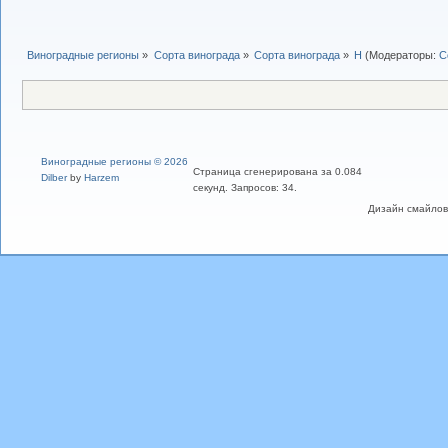
Виноградные регионы
»
Сорта винограда
»
Сорта винограда
»
Н
(Модераторы:
С
Виноградные регионы © 2026
Страница сгенерирована за 0.084
Dilber
by
Harzem
секунд. Запросов: 34.
Дизайн смайлов "