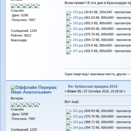
Всем привет! В эти дни в Краснодаре п
Спасибо
253.jpg
(34.61 КБ, 320x240 - просмотре
-Дано: 5298
258.jpg
(461.63 КБ, 800x600 - просмотр
-Получено: 7997
259.jpg
(455.5 КБ, 800x600 - просмотре
261.jpg
(409.83 КБ, 600x800 - просмотр
Сообщений: 1229
262.jpg
(370.76 КБ, 600x800 - просмотр
Рейтинг: 8012
264.jpg
(394.72 КБ, 800x600 - просмотр
Краснодар
254.jpg
(370.6 КБ, 800x600 - просмотре
257.jpg
(402.5 КБ, 800x600 - просмотре
Одни люди ищут красивые места, другие —
Re: Кубанская ярмарка 2016
Перерва
Иван Анатольевич
«
Ответ #1 :
07 Октября 2016, 19:28:00 »
Ветеран
Вот ещё.
Спасибо
261.jpg
(409.83 КБ, 600x800 - просмотр
-Дано: 5298
262.jpg
(370.76 КБ, 600x800 - просмотр
-Получено: 7997
263.jpg
(388.71 КБ, 600x800 - просмотр
264.jpg
(394.72 КБ, 800x600 - просмотр
Сообщений: 1229