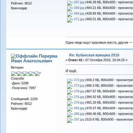
267.jpg
(446.39 КБ, 800x600 - просмотр
Рейтинг: 8012
268.jpg
(464.21 КБ, 800x600 - просмотр
Краснодар
269.jpg
(428.65 КБ, 800x600 - просмотр
271.jpg
(460.01 КБ, 800x600 - просмотр
Одни люди ищут красивые места, другие —
Re: Кубанская ярмарка 2016
Перерва
Иван Анатольевич
«
Ответ #2 :
07 Октября 2016, 19:34:25 »
Ветеран
И ещё.
Спасибо
272.jpg
(458.2 КБ, 800x600 - просмотре
-Дано: 5298
273.jpg
(486.3 КБ, 800x600 - просмотре
-Получено: 7997
278.jpg
(467.57 КБ, 800x600 - просмотр
276.jpg
(384.92 КБ, 600x800 - просмотр
Сообщений: 1229
279.jpg
(481.33 КБ, 800x600 - просмотр
Рейтинг: 8012
285.jpg
(479.37 КБ, 800x600 - просмотр
Краснодар
289.jpg
(490.46 КБ, 800x600 - просмотр
297.jpg
(510.6 КБ, 800x600 - просмотре