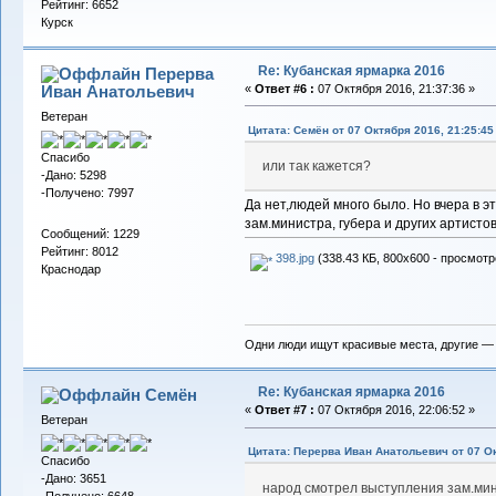
Рейтинг: 6652
Курск
Re: Кубанская ярмарка 2016
Перерва
Иван Анатольевич
«
Ответ #6 :
07 Октября 2016, 21:37:36 »
Ветеран
Цитата: Семён от 07 Октября 2016, 21:25:45
Спасибо
или так кажется?
-Дано: 5298
-Получено: 7997
Да нет,людей много было. Но вчера в 
зам.министра, губера и других артистов
Сообщений: 1229
Рейтинг: 8012
398.jpg
(338.43 КБ, 800x600 - просмотр
Краснодар
Одни люди ищут красивые места, другие —
Re: Кубанская ярмарка 2016
Семён
«
Ответ #7 :
07 Октября 2016, 22:06:52 »
Ветеран
Цитата: Перерва Иван Анатольевич от 07 Ок
Спасибо
-Дано: 3651
народ смотрел выступления зам.мини