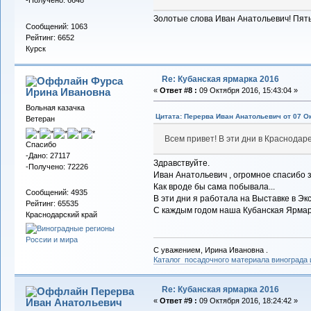
-Получено: 6648
Золотые слова Иван Анатольевич! Пять
Сообщений: 1063
Рейтинг: 6652
Курск
Re: Кубанская ярмарка 2016
Фурса
Ирина Ивановна
«
Ответ #8 :
09 Октября 2016, 15:43:04 »
Вольная казачка
Цитата: Перерва Иван Анатольевич от 07 Ок
Ветеран
Всем привет! В эти дни в Краснодар
Спасибо
-Дано: 27117
Здравствуйте.
-Получено: 72226
Иван Анатольевич , огромное спасибо
Как вроде бы сама побывала...
Сообщений: 4935
В эти дни я работала на Выставке в Экс
Рейтинг: 65535
С каждым годом наша Кубанская Ярмар
Краснодарский край
С уважением, Ирина Ивановна .
Каталог посадочного материала винограда
Re: Кубанская ярмарка 2016
Перерва
Иван Анатольевич
«
Ответ #9 :
09 Октября 2016, 18:24:42 »