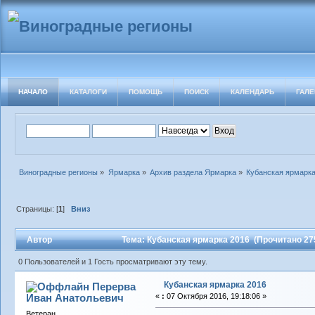
НАЧАЛО
КАТАЛОГИ
ПОМОЩЬ
ПОИСК
КАЛЕНДАРЬ
ГАЛЕ
Виноградные регионы
»
Ярмарка
»
Архив раздела Ярмарка
»
Кубанская ярмарка
Страницы: [
1
]
Вниз
Автор
Тема: Кубанская ярмарка 2016 (Прочитано 27
0 Пользователей и 1 Гость просматривают эту тему.
Кубанская ярмарка 2016
Перерва
Иван Анатольевич
«
:
07 Октября 2016, 19:18:06 »
Ветеран