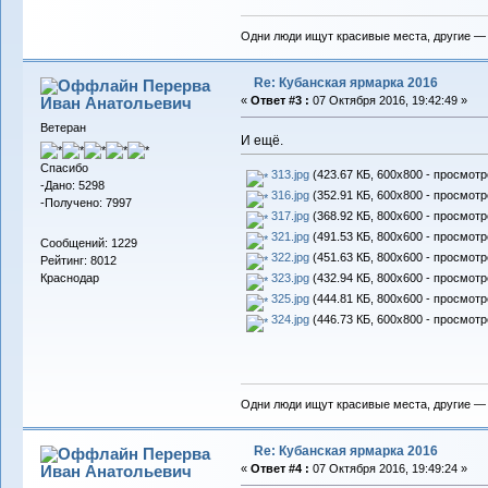
Одни люди ищут красивые места, другие —
Re: Кубанская ярмарка 2016
Перерва
Иван Анатольевич
«
Ответ #3 :
07 Октября 2016, 19:42:49 »
Ветеран
И ещё.
Спасибо
313.jpg
(423.67 КБ, 600x800 - просмотр
-Дано: 5298
316.jpg
(352.91 КБ, 600x800 - просмотр
-Получено: 7997
317.jpg
(368.92 КБ, 800x600 - просмотр
321.jpg
(491.53 КБ, 800x600 - просмотр
Сообщений: 1229
322.jpg
(451.63 КБ, 800x600 - просмотр
Рейтинг: 8012
323.jpg
(432.94 КБ, 800x600 - просмотр
Краснодар
325.jpg
(444.81 КБ, 800x600 - просмотр
324.jpg
(446.73 КБ, 600x800 - просмотр
Одни люди ищут красивые места, другие —
Re: Кубанская ярмарка 2016
Перерва
Иван Анатольевич
«
Ответ #4 :
07 Октября 2016, 19:49:24 »