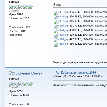
Ветеран
И ещё.
Спасибо
331.jpg
(395.55 КБ, 800x600 - просмотр
-Дано: 5298
348.jpg
(430.89 КБ, 800x600 - просмотр
-Получено: 7997
357.jpg
(345.09 КБ, 600x800 - просмотр
370.jpg
(391.71 КБ, 800x600 - просмотр
Сообщений: 1229
374.jpg
(438.88 КБ, 600x800 - просмотр
Рейтинг: 8012
376.jpg
(379.37 КБ, 600x800 - просмотр
Краснодар
378.jpg
(427.95 КБ, 800x600 - просмотр
388.jpg
(450.47 КБ, 800x600 - просмотр
Одни люди ищут красивые места, другие —
Re: Кубанская ярмарка 2016
Семён
«
Ответ #5 :
07 Октября 2016, 21:25:45 »
Ветеран
Иван, что то толп посетителей не видать
Спасибо
-Дано: 3651
-Получено: 6648
Сообщений: 1063