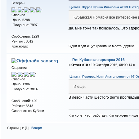
Ветеран
Цитата: Фурса Ирина Ивановна от 09 Октябр
Спасибо
Кубанская Ярмарка всё интереснее 
-Дано: 5298
-Получено: 7997
Да, мне тоже так показалось. Это здоро
Сообщений: 1229
Рейтинг: 8012
Одни люди ищут красивые места, другие —
Краснодар
Re: Кубанская ярмарка 2016
sanserg
«
Ответ #10 :
10 Октября 2016, 08:00:14 »
Старожил
Цитата: Перерва Иван Анатольевич от 07 Ок
Спасибо
-Дано: 1306
И ещё.
-Получено: 3814
В левой части шестого фото проглядыв
Сообщений: 420
Рейтинг: 3818
Славянск-на-Кубани
Кто хочет - тот работает. Кто не хочет - ище
Страницы: [
1
]
Вверх