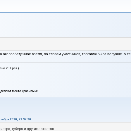
это околообеденное время, по словам участников, торговля была получше. А 
.
ено 231 раз.)
 делают место красивым!
тября 2016, 21:37:36
стра, губера и других артистов.