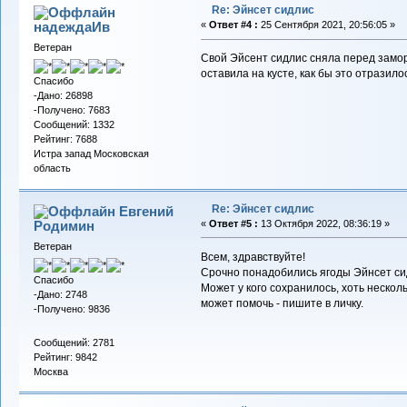
Re: Эйнсет сидлис
надеждаИв
«
Ответ #4 :
25 Сентября 2021, 20:56:05 »
Ветеран
Свой Эйсент сидлис сняла перед замор
оставила на кусте, как бы это отразилос
Спасибо
-Дано: 26898
-Получено: 7683
Сообщений: 1332
Рейтинг: 7688
Истра запад Московская
область
Re: Эйнсет сидлис
Евгений
Родимин
«
Ответ #5 :
13 Октября 2022, 08:36:19 »
Ветеран
Всем, здравствуйте!
Срочно понадобились ягоды Эйнсет си
Спасибо
Может у кого сохранилось, хоть нескол
-Дано: 2748
может помочь - пишите в личку.
-Получено: 9836
Сообщений: 2781
Рейтинг: 9842
Москва