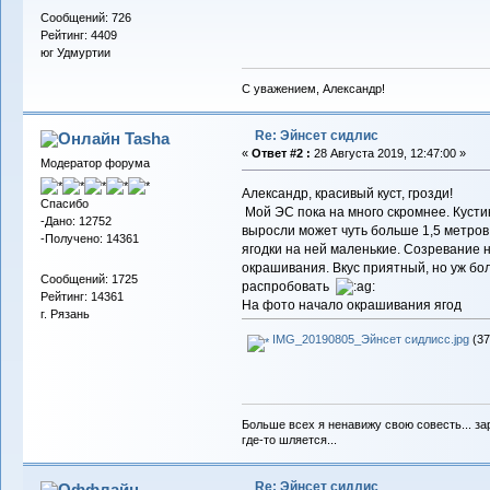
Сообщений: 726
Рейтинг: 4409
юг Удмуртии
С уважением, Александр!
Re: Эйнсет сидлис
Tasha
«
Ответ #2 :
28 Августа 2019, 12:47:00 »
Модератор форума
Александр, красивый куст, грозди!
Спасибо
Мой ЭС пока на много скромнее. Кустику
-Дано: 12752
выросли может чуть больше 1,5 метров.
-Получено: 14361
ягодки на ней маленькие. Созревание 
окрашивания. Вкус приятный, но уж бол
Сообщений: 1725
распробовать
Рейтинг: 14361
На фото начало окрашивания ягод
г. Рязань
IMG_20190805_Эйнсет сидлисс.jpg
(37
Больше всех я ненавижу свою совесть... зар
где-то шляется...
Re: Эйнсет сидлис