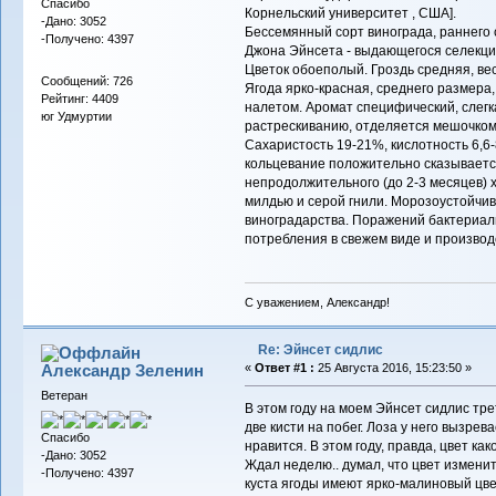
Спасибо
Корнельский университет , США].
-Дано: 3052
Бессемянный сорт винограда, раннего 
-Получено: 4397
Джона Эйнсета - выдающегося селекцио
Цветок обоеполый. Гроздь средняя, вес
Сообщений: 726
Ягода ярко-красная, среднего размера, 
Рейтинг: 4409
налетом. Аромат специфический, слегк
юг Удмуртии
растрескиванию, отделяется мешочком
Сахаристость 19-21%, кислотность 6,6-
кольцевание положительно сказывается
непродолжительного (до 2-3 месяцев) 
милдью и серой гнили. Морозоустойчиво
виноградарства. Поражений бактериал
потребления в свежем виде и произво
С уважением, Александр!
Re: Эйнсет сидлис
Александр Зеленин
«
Ответ #1 :
25 Августа 2016, 15:23:50 »
Ветеран
В этом году на моем Эйнсет сидлис тре
две кисти на побег. Лоза у него вызрев
Спасибо
нравится. В этом году, правда, цвет как
-Дано: 3052
Ждал неделю.. думал, что цвет изменитс
-Получено: 4397
куста ягоды имеют ярко-малиновый цвет