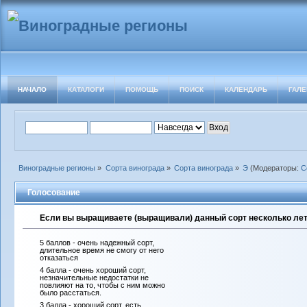
НАЧАЛО
КАТАЛОГИ
ПОМОЩЬ
ПОИСК
КАЛЕНДАРЬ
ГАЛЕ
Виноградные регионы
»
Сорта винограда
»
Сорта винограда
»
Э
(Модераторы:
С
Голосование
Если вы выращиваете (выращивали) данный сорт несколько лет 
5 баллов - очень надежный сорт,
длительное время не смогу от него
отказаться
4 балла - очень хороший сорт,
незначительные недостатки не
повлияют на то, чтобы с ним можно
было расстаться.
3 балла - хороший сорт, есть