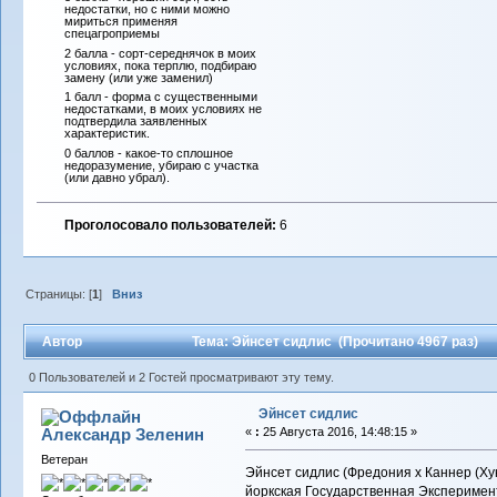
недостатки, но с ними можно
мириться применяя
спецагроприемы
2 балла - сорт-середнячок в моих
условиях, пока терплю, подбираю
замену (или уже заменил)
1 балл - форма с существенными
недостатками, в моих условиях не
подтвердила заявленных
характеристик.
0 баллов - какое-то сплошное
недоразумение, убираю с участка
(или давно убрал).
Проголосовало пользователей:
6
Страницы: [
1
]
Вниз
Автор
Тема: Эйнсет сидлис (Прочитано 4967 раз)
0 Пользователей и 2 Гостей просматривают эту тему.
Эйнсет сидлис
Александр Зеленин
«
:
25 Августа 2016, 14:48:15 »
Ветеран
Эйнсет сидлис (Фредония x Каннер (Х
йоркская Государственная Эксперимен