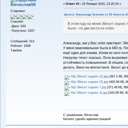
Вячеслав56
«
Ответ #3 :
29 Января 2020, 23:20:34 »
Старожил
Цитата: Александр Зеленин от 25 Августа 20
Спасибо
В этом году на моем Эйнсет сидлис 
-Дано: 620
было - по две кисти на побег.
-Получено: 1507
Сообщений: 313
Александр, как у Вас себя чувствует Эй
Рейтинг: 1508
У меня максимальная была в 480 гр. Пе
Тамбов
ещё один для изюма. Изюм из него по
Нагрузку тянет хорошо. Лоза вызревае
устойчивость повышенная. В общем, со
делать. Вино не впечатлило. Висит до 
КШ Эйнсет сидлис (2).jpg
(367.1 КБ, 80
КШ Эйнсет сидлис (3).jpg
(402.96 КБ, 8
КШ Эйнсет сидлис-7.jpg
(371.49 КБ, 80
КШ Эйнсет сидлис-11.jpg
(343.08 КБ, 8
С уважением, Вячеслав.
Каталог удалён администрацией