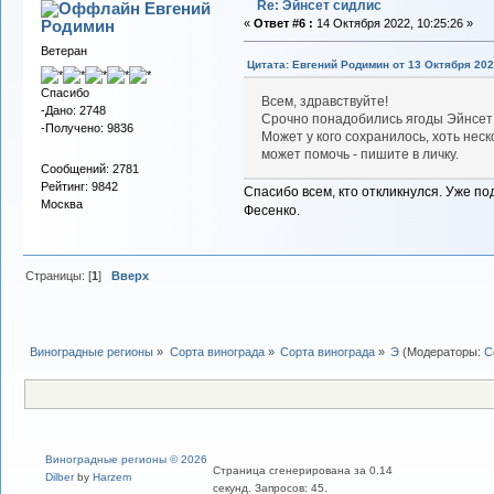
Re: Эйнсет сидлис
Евгений
Родимин
«
Ответ #6 :
14 Октября 2022, 10:25:26 »
Ветеран
Цитата: Евгений Родимин от 13 Октября 202
Спасибо
Всем, здравствуйте!
-Дано: 2748
Срочно понадобились ягоды Эйнсет 
-Получено: 9836
Может у кого сохранилось, хоть нес
может помочь - пишите в личку.
Сообщений: 2781
Рейтинг: 9842
Спасибо всем, кто откликнулся. Уже по
Москва
Фесенко.
Страницы: [
1
]
Вверх
Виноградные регионы
»
Сорта винограда
»
Сорта винограда
»
Э
(Модераторы:
С
Виноградные регионы © 2026
Страница сгенерирована за 0.14
Dilber
by
Harzem
секунд. Запросов: 45.