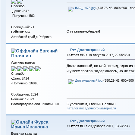
Спасибо
IMG_1478.jpg
(448.75 КБ, 800x600 - пр
-Дано: 2347
-Получено: 562
Сообщений: 71
С уважением,Андрей!
Рейтинг: 567
Алтайский край,с.Ребриха
Re: Долгожданный
Евгений
Полянин
«
Ответ #10 :
19 Августа 2017, 22:05:36 »
Администратор
Долгожданный, на мой взгляд, одна из
и у всех сортов, задержалось, но не так
Спасибо
-Дано: 2414
Долгожданный.jpg
(350.29 КБ, 600x800 
-Получено: 16818
Сообщений: 1324
Рейтинг: 17073
С уважением, Евгений Полянин
Волгоградская обл., г.Камышин
Каталог посадочного материала
Re: Долгожданный
Фурса
Ирина Ивановна
«
Ответ #11 :
20 Декабря 2017, 13:24:23 »
Вольная казачка