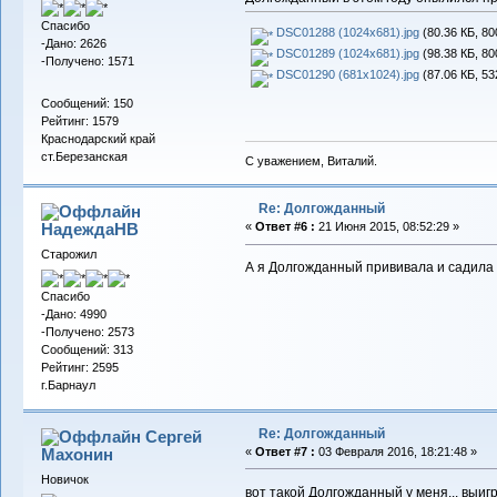
Спасибо
DSC01288 (1024x681).jpg
(80.36 КБ, 80
-Дано: 2626
DSC01289 (1024x681).jpg
(98.38 КБ, 80
-Получено: 1571
DSC01290 (681x1024).jpg
(87.06 КБ, 53
Сообщений: 150
Рейтинг: 1579
Краснодарский край
ст.Березанская
С уважением, Виталий.
Re: Долгожданный
НадеждаНВ
«
Ответ #6 :
21 Июня 2015, 08:52:29 »
Старожил
А я Долгожданный прививала и садила 
Спасибо
-Дано: 4990
-Получено: 2573
Сообщений: 313
Рейтинг: 2595
г.Барнаул
Re: Долгожданный
Сергей
Махонин
«
Ответ #7 :
03 Февраля 2016, 18:21:48 »
Новичок
вот такой Долгожданный у меня... выи