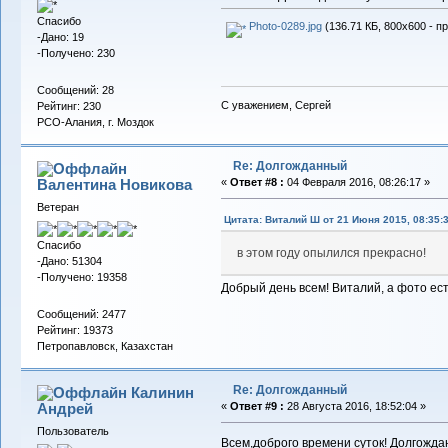
Спасибо
Photo-0289.jpg
(136.71 КБ, 800x600 - п
-Дано: 19
-Получено: 230
Сообщений: 28
С уважением, Сергей
Рейтинг: 230
РСО-Алания, г. Моздок
Re: Долгожданный
Валентина Новикова
«
Ответ #8 :
04 Февраля 2016, 08:26:17 »
Ветеран
Цитата: Виталий Ш от 21 Июня 2015, 08:35:
Спасибо
в этом году опылился прекрасно!
-Дано: 51304
-Получено: 19358
Добрый день всем! Виталий, а фото ес
Сообщений: 2477
Рейтинг: 19373
Петропавловск, Казахстан
Re: Долгожданный
Калинин
Андрей
«
Ответ #9 :
28 Августа 2016, 18:52:04 »
Пользователь
Всем,доброго времени суток! Долгожд