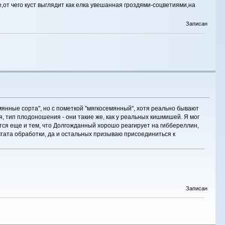
,от чего куст выглядит как елка увешанная гроздями-соцветиями,на
Записан
янные сорта", но с пометкой "мягкосемянный", хотя реально бывают
я, тип плодоношения - они такие же, как у реальных кишмишей. Я мог
ется еще и тем, что Долгожданный хорошо реагирует на гиббереллин,
ьтата обработки, да и остальных призываю присоединиться к
Записан