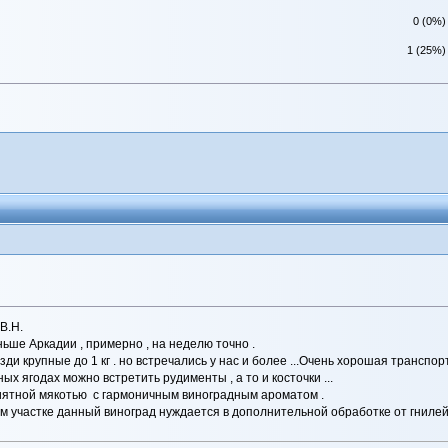
0 (0%)
1 (25%)
В.Н.
ньше Аркадии , примерно , на неделю точно .
зди крупные до 1 кг . но встречались у нас и более ...Очень хорошая транспо
ных ягодах можно встретить рудименты , а то и косточки ...
приятной мякотью с гармоничным виноградным ароматом .
 участке данный виноград нуждается в дополнительной обработке от гнилей ,