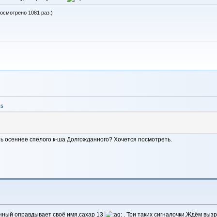
росмотрено 1081 раз.)
35
ть осеннее спелого к-ша Долгожданного? Хочется посмотреть.
анный оправдывает своё имя,сахар 13
. Три таких сигналочки.Ждём выз