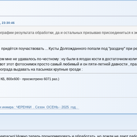
 23:30:46
тографии результата обработки, да и остальных призываю присоединиться к э
е придётся поучаствовать ... Кусты Долгожданного попали под "раздачу" при
м мне не удавалось по-честному : ну были в ягодах кости в достаточном колич
 вот этот фотоснимок просто самый любимый и он пяти-летней давности , прав
ограда выдавать на пасынках крупные грозди :
 КБ, 800x600 - просмотрено 6071 раз.)
 и инжира : ЧЕРЕНКИ . Сезон ОСЕНЬ - 2025 год .
екрасно! Нужно теперь пронормировать и обработать, но дожди не дают рабо