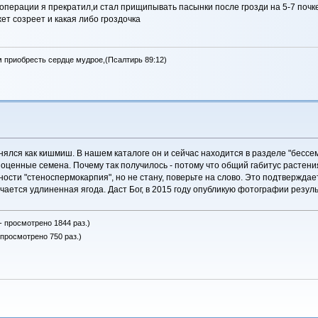
операции я прекратил,и стал прищипывать пасынки после грозди на 5-7 почке
ет созреет и какая либо гроздочка
м приобресть сердце мудрое,(Псалтирь 89:12)
лся как кишмиш. В нашем каталоге он и сейчас находится в разделе "бессем
ноценные семена. Почему так получилось - потому что общий габитус растени
ности "стеноспермокарпия", но не стану, поверьте на слово. Это подтвержда
ается удлиненная ягода. Даст Бог, в 2015 году опубликую фотографии резул
- просмотрено 1844 раз.)
 просмотрено 750 раз.)