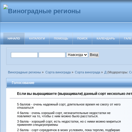
НАЧАЛО
КАТАЛОГИ
ПОМОЩЬ
ПОИСК
КАЛЕНДАРЬ
ГАЛЕ
Виноградные регионы
»
Сорта винограда
»
Сорта винограда
»
Д
(Модераторы:
С
Голосование
Если вы выращиваете (выращивали) данный сорт несколько лет 
5 баллов - очень надежный сорт, длительное время не смогу от него
отказаться
4 балла - очень хороший сорт, незначительные недостатки не
повлияют на то, чтобы с ним можно было расстаться.
3 балла - хороший сорт, есть недостатки, но с ними можно мириться
применяя спецагроприемы
2 балла - сорт-середнячок в моих условиях, пока терплю, подбираю