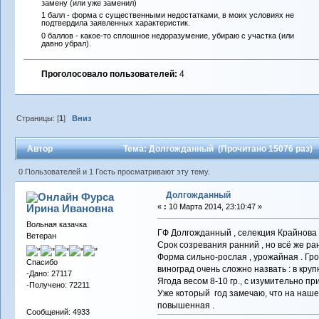
замену (или уже заменил)
1 балл - форма с существенными недостатками, в моих условиях не
подтвердила заявленных характеристик.
0 баллов - какое-то сплошное недоразумение, убираю с участка (или
давно убрал).
Проголосовало пользователей:
4
Страницы: [
1
]
Вниз
Автор
Тема: Долгожданный (Прочитано 15076 раз)
0 Пользователей и 1 Гость просматривают эту тему.
Долгожданный
Фурса
Ирина Ивановна
«
:
10 Марта 2014, 23:10:47 »
Вольная казачка
ГФ Долгожданный , селекция Крайнова 
Ветеран
Срок созревания ранний , но всё же ра
Форма сильно-рослая , урожайная . Гро
Спасибо
виноград очень сложно назвать : в круп
-Дано: 27117
Ягода весом 8-10 гр., с изумительно 
-Получено: 72211
Уже который год замечаю, что на нашем
повышенная .
Сообщений: 4933