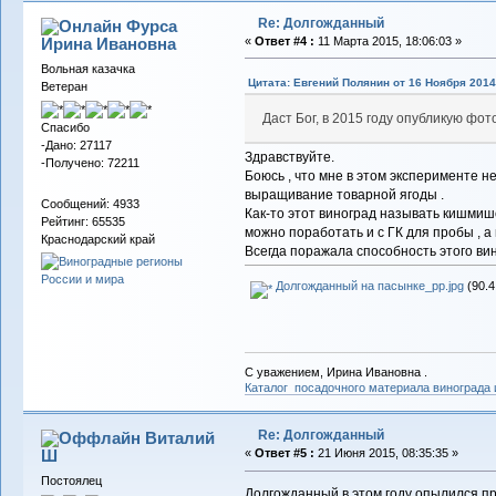
Re: Долгожданный
Фурса
Ирина Ивановна
«
Ответ #4 :
11 Марта 2015, 18:06:03 »
Вольная казачка
Цитата: Евгений Полянин от 16 Ноября 2014,
Ветеран
Даст Бог, в 2015 году опубликую фо
Спасибо
-Дано: 27117
Здравствуйте.
-Получено: 72211
Боюсь , что мне в этом эксперименте н
выращивание товарной ягоды .
Сообщений: 4933
Как-то этот виноград называть кишмишо
Рейтинг: 65535
можно поработать и с ГК для пробы , а
Краснодарский край
Всегда поражала способность этого вин
Долгожданный на пасынке_pp.jpg
(90.4
С уважением, Ирина Ивановна .
Каталог посадочного материала винограда
Re: Долгожданный
Виталий
Ш
«
Ответ #5 :
21 Июня 2015, 08:35:35 »
Постоялец
Долгожданный в этом году опылился пр