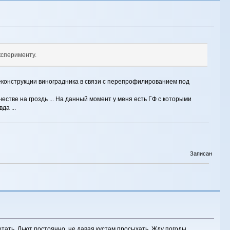
ксперименту.
 реконструкции виноградника в связи с перепрофилированием под
естве на гроздь ... На данный момент у меня есть ГФ с которыми
да ...
Записан
тать. Льют постоянно, не давая кустам просыхать. Жду погоды.