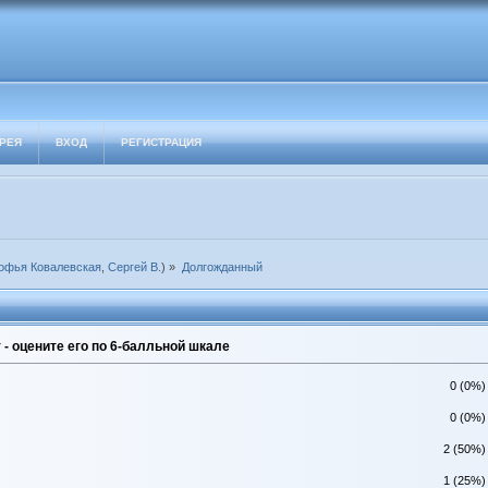
РЕЯ
ВХОД
РЕГИСТРАЦИЯ
офья Ковалевская
,
Сергей В.
) »
Долгожданный
- оцените его по 6-балльной шкале
0 (0%)
0 (0%)
2 (50%)
1 (25%)