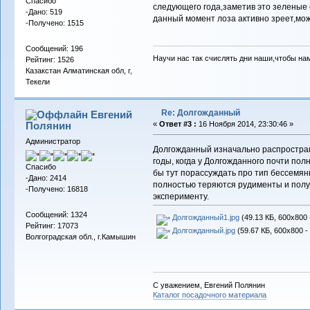
Спасибо
следующего года,заметив это зеленые 
-Дано: 519
данный момент лоза активно зреет,мож
-Получено: 1515
Сообщений: 196
Научи нас так счислять дни наши,чтобы на
Рейтинг: 1526
Казакстан Алматинская обл, г,
Текели
Re: Долгожданный
Евгений
Полянин
«
Ответ #3 :
16 Ноября 2014, 23:30:46 »
Администратор
Долгожданный изначально распространя
годы, когда у Долгожданного почти пол
Спасибо
бы тут порассуждать про тип бессемян
-Дано: 2414
полностью теряются рудименты и получ
-Получено: 16818
эксперименту.
Сообщений: 1324
Долгожданный1.jpg
(49.13 КБ, 600x800 
Рейтинг: 17073
Долгожданный.jpg
(59.67 КБ, 600x800 -
Волгоградская обл., г.Камышин
С уважением, Евгений Полянин
Каталог посадочного материала