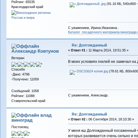
Рейтинг: 65535
Долгожданный..jpg
(91.16 КБ, 540x800 
Краснодарский край
С уважением, Ирина Ивановна .
Каталог посадочного материала винограда
Re: Долгожданный
Александр Ковтунов
«
Ответ #1 :
11 Марта 2014, 19:51:35 »
Ветеран
В моих условиях гнилей не замечал на Д
Спасибо
DSC03624 копия.jpg
(78.61 КБ, 800x600
-Дано: 4796
-Получено: 11059
Сообщений: 1058
С уважением, Александр.
Рейтинг: 11088
Ставропольский край
Re: Долгожданный
влад
виноград
«
Ответ #2 :
06 Сентября 2014, 18:10:30 »
Постоялец
У меня кш Долгожданный посаженный че
которых развивается очень сильно и п