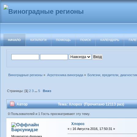
НАЧАЛО
КАТАЛОГИ
ПОМОЩЬ
ПОИСК
КАЛЕНДАРЬ
ГАЛЕ
Виноградные регионы
»
Агротехника винограда
»
Болезни, вредители, диагности
Страницы: [
1
]
2
3
...
5
Вниз
Автор
Тема: Хлороз (Прочитано 12113 раз)
0 Пользователей и 1 Гость просматривают эту тему.
Хлороз
Барсунидзе
«
:
16 Августа 2016, 17:50:31 »
Модератор форума