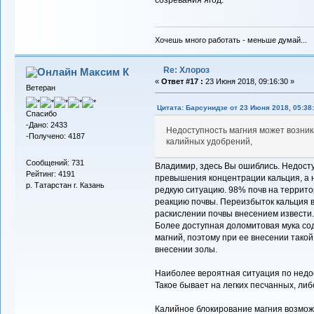
Хочешь много работать - меньше думай...
Re: Хлороз
Максим К
«
Ответ #17 :
23 Июня 2018, 09:16:30 »
Ветеран
Цитата: Барсунидзе от 23 Июня 2018, 05:38
Спасибо
-Дано: 2433
Недоступность магния может возни
-Получено: 4187
калийных удобрений,
Сообщений: 731
Владимир, здесь Вы ошиблись. Недосту
Рейтинг: 4191
превышения концентрации кальция, а н
р. Татарстан г. Казань
редкую ситуацию. 98% почв на террит
реакцию почвы. Переизбыток кальция 
раскислении почвы внесением извести.
Более доступная доломитовая мука соде
магний, поэтому при ее внесении такой
внесении золы.
Наиболее вероятная ситуация по недост
Такое бывает на легких песчанных, ли
Калийное блокирование магния возмож