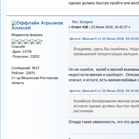
однако должно быстро пройти или во
Re: Хлороз
Агрызков
Алексей
«
Ответ #18 :
23 Июня 2018, 16:42:37 »
Модератор форума
Цитата: Максим К от 23 Июня 2018, 09:16:30
Спасибо
Владимир, здесь Вы ошиблись. Недо
-Дано: 14726
превышения концентрации кальция, 
-Получено: 22832
Сообщений: 3913
Он не ошибся, калий и магний взаимны
Рейтинг: 22870
недостаток магния и наоборот. Описанн
Ст-ца Вёшенская Ростовская
описал, и кстати, есть магниелюбивые 
область
Цитата: Максим К от 23 Июня 2018, 09:16:30
Калийное блокирование магния воз
которое однако должно быстро про
растением.
Откуда такая уверенность, что это до