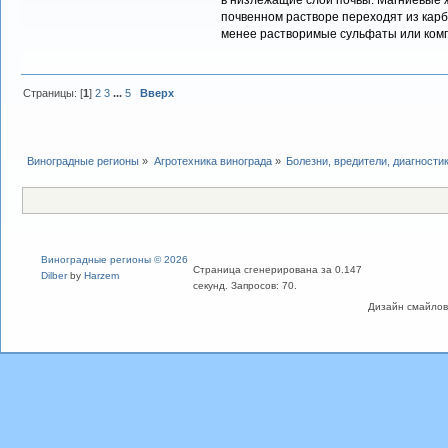
в низлежащие слои почвы. Магниевые же
почвенном растворе переходят из карб
менее растворимые сульфаты или комп
Страницы: [
1
]
2
3
...
5
Вверх
Виноградные регионы
»
Агротехника винограда
»
Болезни, вредители, диагности
Виноградные регионы © 2026
Страница сгенерирована за 0.147
Dilber
by
Harzem
секунд. Запросов: 70.
Дизайн смайлов "