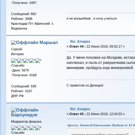
-Получено: 3497
Сообщений: 882
я не волшебник , я хочу учиться
Рейтинг: 3498
Краснодар Пгт Афипский. х.
Водокачка
Re: Хлороз
Маршал
«
Ответ #4 :
22 Июня 2018, 09:52:17 »
Сергей
Ветеран
Да. У меня похожее на Молдове, котор
наплюхал, и пыль от ракушечника сыпал
Спасибо
минимуме, пройдусь еще внекорневой.
-Дано: 5675
-Получено: 4168
С приветом из Донецка!
Сообщений: 939
Рейтинг: 4167
ДНР, РФ
Re: Хлороз
Барсунидзе
«
Ответ #5 :
22 Июня 2018, 12:04:03 »
Модератор форума
Цитата: Алексей Евгеньевич Жуйков от 22 И
Спасибо