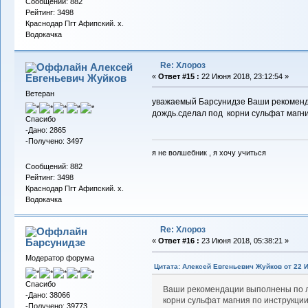
Сообщений: 882
Рейтинг: 3498
Краснодар Пгт Афипский. х.
Водокачка
Re: Хлороз
Алексей
Евгеньевич Жуйков
«
Ответ #15 :
22 Июня 2018, 23:12:54 »
Ветеран
уважаемый Барсунидзе Ваши рекоменда
дождь.сделал под корни сульфат магни
Спасибо
-Дано: 2865
-Получено: 3497
я не волшебник , я хочу учиться
Сообщений: 882
Рейтинг: 3498
Краснодар Пгт Афипский. х.
Водокачка
Re: Хлороз
Барсунидзе
«
Ответ #16 :
23 Июня 2018, 05:38:21 »
Модератор форума
Цитата: Алексей Евгеньевич Жуйков от 22 И
Спасибо
Ваши рекомендации выполнены по ли
-Дано: 38066
корни сульфат магния по инструкци
-Получено: 39773