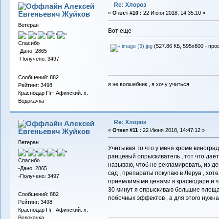
Re: Хлороз
Алексей
Евгеньевич Жуйков
«
Ответ #10 :
22 Июня 2018, 14:35:10 »
Ветеран
Вот еще
Спасибо
image (3).jpg
(527.86 КБ, 595x800 - про
-Дано: 2865
-Получено: 3497
Сообщений: 882
я не волшебник , я хочу учиться
Рейтинг: 3498
Краснодар Пгт Афипский. х.
Водокачка
Re: Хлороз
Алексей
Евгеньевич Жуйков
«
Ответ #11 :
22 Июня 2018, 14:47:12 »
Ветеран
Учитывая то что у меня кроме виногра
ранцевый опрыскиватель , тот что дает
Спасибо
называю, чтоб не рекламировать, из д
-Дано: 2865
сад , препараты покупаю в Леруа , хот
-Получено: 3497
приемлимыми ценами в краснодаре и чт
30 минут я опрыскиваю большие площа
Сообщений: 882
побочных эффектов , а для этого нужна
Рейтинг: 3498
Краснодар Пгт Афипский. х.
Водокачка