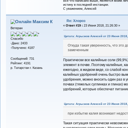
Все что написано выше, является моим лич
истину в последней инстанции.
С уважением, Алексей
Re: Хлороз
Максим К
«
Ответ #19 :
23 Июня 2018, 21:26:30 »
Ветеран
Цитата: Агрызков Алексей от 23 Июня 2018,
Спасибо
-Дано: 2433
Откуда такая уверенность, что это 
-Получено: 4187
замеченным
Сообщений: 731
Практически все калийные соли (99,9%
Рейтинг: 4191
элемент в почве. Поэтому калийные, к
р. Татарстан г. Казань
ежегодно, в жидком виде, со слабой к
калийных удобрений очень быстро вым
удобрения, можно вносить один раз в у
почвах (тяжелых суглинках и глинах)
удобрений, которые обеспечат питани
Цитата: Агрызков Алексей от 23 Июня 2018,
при избытке калия возникает недос
Такая ситуация практически невозмож