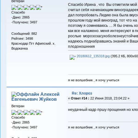
Ветеран
Спасибо Ирина . что Вы отметили мой п
считал себя начинающим виноградарем
Спасибо
дал попробовать Лидию она была вкусной
-Дано: 2865
прошлом году мой виноград, тот что на
-Получено: 3497
поэтому я сомневаюсь .... Я бы очень 
как все налажено. меня интересуют в п
Сообщений: 882
рослые морозозасухоболезнеустойчивы
Рейтинг: 3498
надеюсь поднабравшись знаний и Ваше
Краснодар Пгт Афипский. х.
плодоношнния
Водокачка
20180612_135318.jpg
(395.2 КБ, 800x60
я не волшебник , я хочу учиться
Re: Хлороз
Алексей
Евгеньевич Жуйков
«
Ответ #14 :
22 Июня 2018, 23:04:22 »
Ветеран
неудачный кадр пршу прощения но хлор
Спасибо
-Дано: 2865
-Получено: 3497
я не волшебник , я хочу учиться