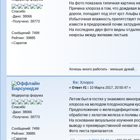
На фото показана типичная картина н
Причина хлороза в том, что дождевая в
Спасибо
дороги, попадает под этот куст Альфы 
-Дано: 38066
Избыточная влажность препятствует по
-Получено: 39773
извести в придорожной почве затрудня
На последних двух фото видны отдале
Сообщений: 7499
некрозы между жилками листьев.
Рейтинг: 39885
г.Саратов
Хочешь много работать - меньше думай...
Re: Хлороз
Барсунидзе
«
Ответ #1 :
10 Марта 2017, 20:55:47 »
Модератор форума
Летом был в гостях у знакомого виног
хлороза на молодом плодоносящем кус
Спасибо
Предположение о железодефицитном х
-Дано: 38066
обработки с хелатом железа и поливы 
-Получено: 39773
На основании визуальное изучения рос
выводу о преимущественной нехватке а
Сообщений: 7499
Фото листа прилагается.
Рейтинг: 39885
г.Саратов