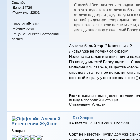
Спасибо
Спасибо! Все таки есть- страдают ни
-Дано: 14726
что это недостаток железа побрызг
-Получено: 22832
железа под корни , жду , но увы и а
магний, рядом куст смородины тоже 
Сообщений: 3913
признаки вас навели на эти мысли, 
Рейтинг: 22870
диф. диагностику уважаемый Барсу
Ст-ца Вёшенская Ростовская
область
А что за белый сорт? Какая почва?
Листья уже не поменяют окраску.
Недостатки калия и магния почти похож
По поводу мыслей Барсунидзе...... Сн
молодые или старые, вещества которые
определяется точнее по картинкам с 
опытный и сразу у него созрел ответ ))))
Все что написано выше, является моим лич
истину в последней инстанции.
С уважением, Алексей
Re: Хлороз
Алексей
Евгеньевич Жуйков
«
Ответ #8 :
22 Июня 2018, 14:27:20 »
Ветеран
Сорт не известен , купил дом уже с вин
может меньше .в прошлом году он созре