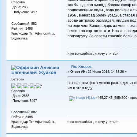
Спасибо
как бы. сделал вино(добавлял сахар не
-Дано: 2865
подпочвенные воды , вода поливная с из
-Получено: 3497
1956 , виноград болен(усадьба старая 
вроде антракоз разглядел, милдью под
Сообщений: 882
ли еще чем. Виноградарь из меня пока 
Рейтинг: 3498
несколько сортов кстати. Новые посади
Краснодар Пгт Афипский. х.
подзагружу За советы спасибо большо
Водокачка
я не волшебник , я хочу учиться
Re: Хлороз
Алексей
Евгеньевич Жуйков
«
Ответ #9 :
22 Июня 2018, 14:33:26 »
Ветеран
вот на этом фото можно разглядеть к с
им в этом году
Спасибо
-Дано: 2865
image (4).jpg
(465.27 КБ, 595x800 - про
-Получено: 3497
Сообщений: 882
Рейтинг: 3498
я не волшебник , я хочу учиться
Краснодар Пгт Афипский. х.
Водокачка