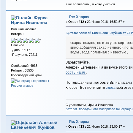
я не волшебник , я хочу учиться
Re: Хлороз
Фурса
Ирина Ивановна
«
Ответ #12 :
22 Июня 2018, 16:52:57 »
Вольная казачка
Цитата: Алексей Евгеньевич Жуйков от 22 И
Ветеран
созрел поздно, не в августе сорт ро
Спасибо
вино(добавлял сахар немного), поч
-Дано: 27117
воды , вода поливная с известью ,
-Получено: 72211
Здравствуйте.
Сообщений: 4933
Алексей Евгеньевич, а во вкусе этого ви
Рейтинг: 65535
сорт Лидия
.
Краснодарский край
По тем данным , которые Вы написали 
хлороз . Вот почитайте
здесь
мой ответ
С уважением, Ирина Ивановна .
Каталог посадочного материала винограда
Re: Хлороз
Алексей
Евгеньевич Жуйков
«
Ответ #13 :
22 Июня 2018, 23:00:17 »