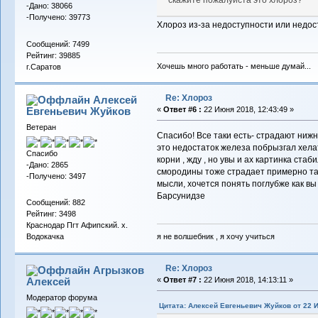
скажите пожалуйста это хлороз?
-Дано: 38066
-Получено: 39773
Хлороз из-за недоступности или недост
Сообщений: 7499
Рейтинг: 39885
Хочешь много работать - меньше думай...
г.Саратов
Re: Хлороз
Алексей
Евгеньевич Жуйков
«
Ответ #6 :
22 Июня 2018, 12:43:49 »
Ветеран
Спасибо! Все таки есть- страдают нижни
это недостаток железа побрызгал хел
Спасибо
корни , жду , но увы и ах картинка ста
-Дано: 2865
смородины тоже страдает примерно так
-Получено: 3497
мысли, хочется понять поглубже как в
Барсунидзе
Сообщений: 882
Рейтинг: 3498
Краснодар Пгт Афипский. х.
я не волшебник , я хочу учиться
Водокачка
Re: Хлороз
Агрызков
Алексей
«
Ответ #7 :
22 Июня 2018, 14:13:11 »
Модератор форума
Цитата: Алексей Евгеньевич Жуйков от 22 И