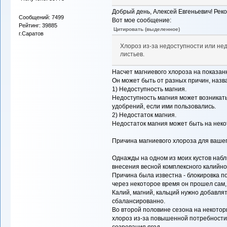
Добрый день, Алексей Евгеньевич! Рек
Сообщений: 7499
Вот мое сообщение:
Рейтинг: 39885
Цитировать (выделенное)
г.Саратов
Хлороз из-за недоступности или нед
листьев.
Насчет магниевого хлороза на показан
Он может быть от разных причин, назв
1) Недоступность магния.
Недоступность магния может возникат
удобрений, если ими пользовались.
2) Недостаток магния.
Недостаток магния может быть на неко
Причина магниевого хлороза для вашего
Однажды на одном из моих кустов наб
внесения весной комплексного калийн
Причина была известна - блокировка п
через некоторое время он прошел сам,
Калий, магний, кальций нужно добавлят
сбалансированно.
Во второй половине сезона на некото
хлороз из-за повышенной потребности в
созревания ягод.