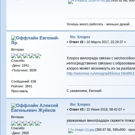
хлороз2 2016-07-02.jpg
(426.92 КБ, 800
Хочешь много работать - меньше думай...
Re: Хлороз
Евгений-
Яр
«
Ответ #2 :
10 Марта 2017, 22:29:37 »
Ветеран
Хлороз винограда связан с неспособно
Спасибо
непосредственно связано с образова
-Дано: 1941
хлороз может возникнуть из-за разбал
-Получено: 3839
http://selomoe.ru/vinograd/hloroz.html#h
Сообщений: 636
Рейтинг: 3841
С уважением, Евгений.
Ярославль
Re: Хлороз
Алексей
Евгеньевич Жуйков
«
Ответ #3 :
22 Июня 2018, 08:42:07 »
Ветеран
уважаемые виноградари скажите пожал
Спасибо
image (1).jpg
(358.97 КБ, 595x800 - про
-Дано: 2865