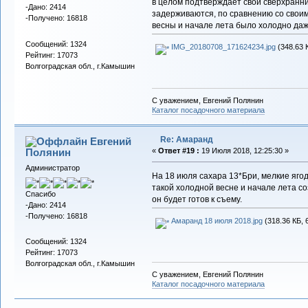
в целом подтверждает свой сверхранни
-Дано: 2414
задерживаются, по сравнению со своими
-Получено: 16818
весны и начале лета было холодно даже
Сообщений: 1324
IMG_20180708_171624234.jpg
(348.63 
Рейтинг: 17073
Волгоградская обл., г.Камышин
С уважением, Евгений Полянин
Каталог посадочного материала
Re: Амаранд
Евгений
Полянин
«
Ответ #19 :
19 Июля 2018, 12:25:30 »
Администратор
На 18 июля сахара 13*Бри, мелкие яго
такой холодной весне и начале лета со
Спасибо
он будет готов к съему.
-Дано: 2414
-Получено: 16818
Амаранд 18 июля 2018.jpg
(318.36 КБ, 
Сообщений: 1324
Рейтинг: 17073
Волгоградская обл., г.Камышин
С уважением, Евгений Полянин
Каталог посадочного материала