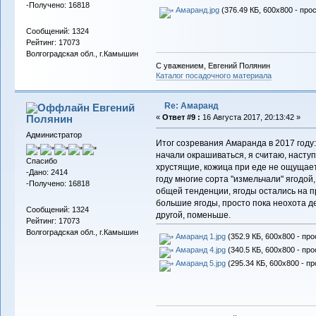
-Получено: 16818
Амаранд.jpg
(376.49 КБ, 600x800 - про
Сообщений: 1324
Рейтинг: 17073
Волгоградская обл., г.Камышин
С уважением, Евгений Полянин
Каталог посадочного материала
Re: Амаранд
Евгений
Полянин
«
Ответ #9 :
16 Августа 2017, 20:13:42 »
Администратор
Итог созревания Амаранда в 2017 году: 
начали окрашиваться, я считаю, насту
Спасибо
хрустящие, кожица при еде не ощущаетс
-Дано: 2414
году многие сорта "измельчали" ягодой,
-Получено: 16818
общей тенденции, ягоды остались на п
большие ягоды, просто пока неохота де
Сообщений: 1324
другой, поменьше.
Рейтинг: 17073
Волгоградская обл., г.Камышин
Амаранд 1.jpg
(352.9 КБ, 600x800 - про
Амаранд 4.jpg
(340.5 КБ, 600x800 - про
Амаранд 5.jpg
(295.34 КБ, 600x800 - пр