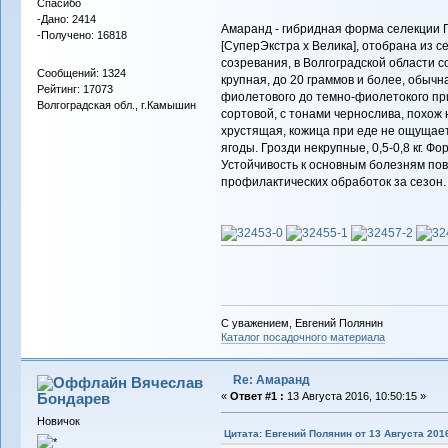
Спасибо
-Дано: 2414
Амаранд - гибридная форма селекции П
-Получено: 16818
[СуперЭкстра х Велика], отобрана из с
созревания, в Волгоградской области со
Сообщений: 1324
крупная, до 20 граммов и более, обычна
Рейтинг: 17073
фиолетового до темно-фиолетокого пр
Волгоградская обл., г.Камышин
сортовой, с тонами чернослива, похож н
хрустящая, кожица при еде не ощущает
ягоды. Грозди некрупные, 0,5-0,8 кг. 
Устойчивость к основным болезням по
профилактических обработок за сезон.
С уважением, Евгений Полянин
Каталог посадочного материала
Re: Амаранд
Вячеслав
Бондарев
«
Ответ #1 :
13 Августа 2016, 10:50:15 »
Новичок
Цитата: Евгений Полянин от 13 Августа 2016