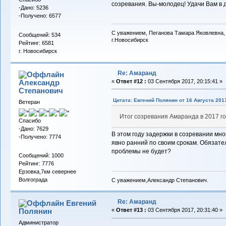
созревания. Вы-молодец! Удачи Вам в 
-Дано: 5236
-Получено: 6577
С уважением, Пеганова Тамара Яковлевна,
Сообщений: 534
г.Новосибирск
Рейтинг: 6581
г. Новосибирск
Re: Амаранд
Александр
«
Ответ #12 :
03 Сентября 2017, 20:15:41 »
Cтепанович
Цитата: Евгений Полянин от 16 Августа 2017
Ветеран
Итог созревания Амаранда в 2017 го
Спасибо
-Дано: 7629
В этом году задержки в созревании мно
-Получено: 7774
явно ранний по своим срокам. Обязате
проблемы не будет?
Сообщений: 1000
Рейтинг: 7776
Ерзовка,7км севернее
Волгограда
С уважением,Александр Степанович.
Re: Амаранд
Евгений
Полянин
«
Ответ #13 :
03 Сентября 2017, 20:31:40 »
Администратор