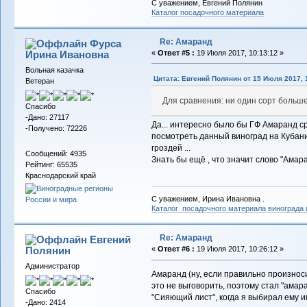
С уважением, Евгений Полянин
Каталог посадочного материала
Re: Амаранд
Фурса
Ирина Ивановна
«
Ответ #5 :
19 Июля 2017, 10:13:12 »
Вольная казачка
Цитата: Евгений Полянин от 15 Июля 2017, 
Ветеран
Для сравнения: ни один сорт больше
Спасибо
-Дано: 27117
Да... интересно было бы ГФ Амаранд с
-Получено: 72226
посмотреть данный виноград на Кубани 
гроздей ...
Сообщений: 4935
Знать бы ещё , что значит слово "Амаран
Рейтинг: 65535
Краснодарский край
С уважением, Ирина Ивановна .
Каталог посадочного материала винограда
Re: Амаранд
Евгений
Полянин
«
Ответ #6 :
19 Июля 2017, 10:26:12 »
Администратор
Амаранд (ну, если правильно произноси
это не выговорить, поэтому стал "амар
Спасибо
"Сияющий лист", когда я выбирал ему им
-Дано: 2414