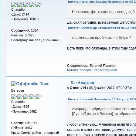
Цитата: Пеганова Тамара Яковлевна от 03 С
Спасибо
Наверное, фото сделаны сегодня, 3
-Дано: 2414
-Получено: 16818
Да, снял сегодня, всей семьей дегусти
Цитата: Александр Cтепанович от 03 Сентяб
Сообщений: 1324
Рейтинг: 17073
с саженцами проблемы не будет?
Волгоградская обл., г.Камышин
Есть пока что саженцы, в этом году сде
С уважением, Евгений Полянин
Каталог посадочного материала
Re: Амаранд
Tavr
«
Ответ #14 :
08 Декабря 2017, 07:20:37 »
Ветеран
Цитата: Евгений Полянин от 13 Августа 2016
Спасибо
-Дано: 4525
Амаранд - гибридная форма селекци
-Получено: 3462
[СуперЭкстра х Велика], отобрана из
Сообщений: 1050
Любопытненько... А черенки если что 
Рейтинг: 3467
скачать в виде текстового документа п
Крым Симф. район , северный
понятно. (как впрочем и некоторые друг