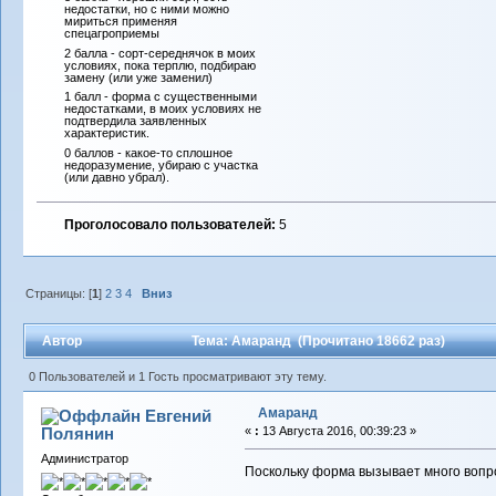
недостатки, но с ними можно
мириться применяя
спецагроприемы
2 балла - сорт-середнячок в моих
условиях, пока терплю, подбираю
замену (или уже заменил)
1 балл - форма с существенными
недостатками, в моих условиях не
подтвердила заявленных
характеристик.
0 баллов - какое-то сплошное
недоразумение, убираю с участка
(или давно убрал).
Проголосовало пользователей:
5
Страницы: [
1
]
2
3
4
Вниз
Автор
Тема: Амаранд (Прочитано 18662 раз)
0 Пользователей и 1 Гость просматривают эту тему.
Амаранд
Евгений
Полянин
«
:
13 Августа 2016, 00:39:23 »
Администратор
Поскольку форма вызывает много вопро