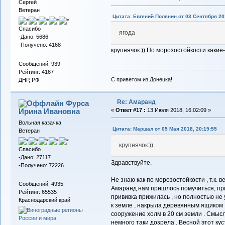
Сергей
Ветеран
Цитата: Евгений Полянин от 03 Сентября 201
Спасибо
ягода
-Дано: 5686
-Получено: 4168
крупнячок:)) По морозостойкости какие
Сообщений: 939
Рейтинг: 4167
С приветом из Донецка!
ДНР, РФ
Re: Амаранд
Фурса
Ирина Ивановна
«
Ответ #17 :
13 Июля 2018, 16:02:09 »
Вольная казачка
Цитата: Маршал от 05 Мая 2018, 20:19:55
Ветеран
крупнячок:))
Спасибо
-Дано: 27117
Здравствуйте.
-Получено: 72226
Не знаю как по морозостойкости , т.к. 
Сообщений: 4935
Амаранд нам пришлось помучиться, при
Рейтинг: 65535
прививка прижилась , но полностью не 
Краснодарский край
к земле , накрыла деревянным ящиком ,
сооружение холм в 20 см земли . Смысл
немного таки дозрела . Весной этот к