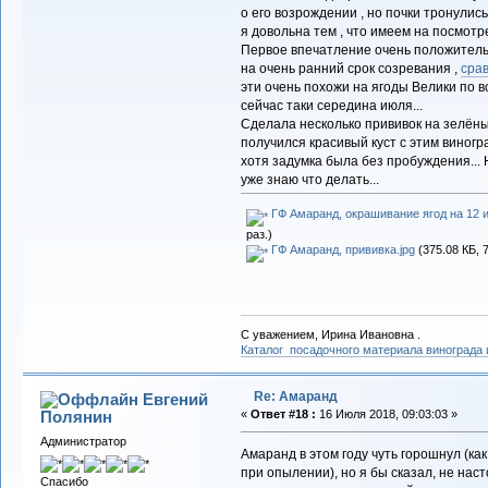
о его возрождении , но почки тронулись
я довольна тем , что имеем на посмотрет
Первое впечатление очень положитель
на очень ранний срок созревания ,
сра
эти очень похожи на ягоды Велики по вс
сейчас таки середина июля...
Сделала несколько прививок на зелёные
получился красивый куст с этим виногра
хотя задумка была без пробуждения... Но
уже знаю что делать...
ГФ Амаранд, окрашивание ягод на 12 и
раз.)
ГФ Амаранд, прививка.jpg
(375.08 КБ, 
С уважением, Ирина Ивановна .
Каталог посадочного материала винограда
Re: Амаранд
Евгений
Полянин
«
Ответ #18 :
16 Июля 2018, 09:03:03 »
Администратор
Амаранд в этом году чуть горошнул (ка
при опылении), но я бы сказал, не нас
Спасибо