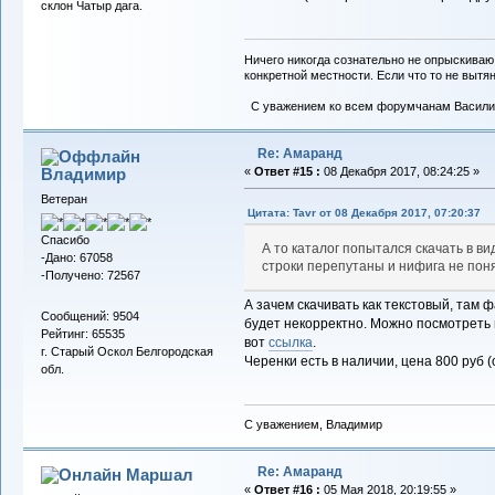
склон Чатыр дага.
Ничего никогда сознательно не опрыскиваю
конкретной местности. Если что то не вытяну
С уважением ко всем форумчанам Васили
Re: Амаранд
Владимиp
«
Ответ #15 :
08 Декабря 2017, 08:24:25 »
Ветеран
Цитата: Tavr от 08 Декабря 2017, 07:20:37
Спасибо
А то каталог попытался скачать в ви
-Дано: 67058
строки перепутаны и нифига не пон
-Получено: 72567
А зачем скачивать как текстовый, там 
Сообщений: 9504
будет некорректно. Можно посмотреть 
Рейтинг: 65535
вот
ссылка
.
г. Старый Оскол Белгородская
Черенки есть в наличии, цена 800 руб (
обл.
С уважением, Владимир
Re: Амаранд
Маршал
«
Ответ #16 :
05 Мая 2018, 20:19:55 »