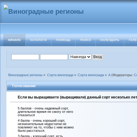
НАЧАЛО
КАТАЛОГИ
ПОМОЩЬ
ПОИСК
КАЛЕНДАРЬ
ГАЛЕ
Виноградные регионы
»
Сорта винограда
»
Сорта винограда
»
А
(Модераторы:
С
Голосование
Если вы выращиваете (выращивали) данный сорт несколько лет 
5 баллов - очень надежный сорт,
длительное время не смогу от него
отказаться
4 балла - очень хороший сорт,
незначительные недостатки не
повлияют на то, чтобы с ним можно
было расстаться.
3 балла - хороший сорт, есть