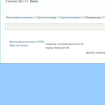
Страницы: [
1
]
2
3
4
Вверх
Виноградные регионы
»
Сорта винограда
»
Сорта винограда
»
А
(Модераторы:
С
Виноградные регионы © 2026
Страница сгенерирована за 0.19
Dilber
by
Harzem
секунд. Запросов: 88.
Дизайн смайлов "