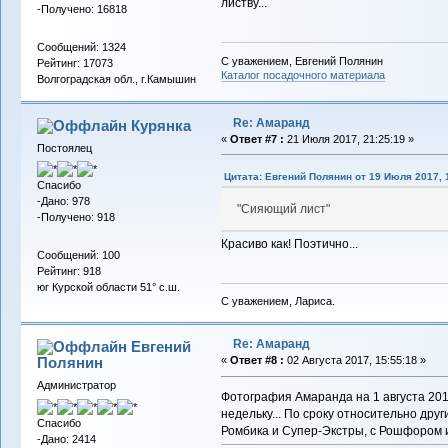
листву...
-Получено: 16818
Сообщений: 1324
С уважением, Евгений Полянин
Рейтинг: 17073
Каталог посадочного материала
Волгоградская обл., г.Камышин
Re: Амаранд
Курянка
«
Ответ #7 :
21 Июля 2017, 21:25:19 »
Постоялец
Цитата: Евгений Полянин от 19 Июля 2017, 
Спасибо
-Дано: 978
"Сияющий лист"
-Получено: 918
Красиво как! Поэтично...
Сообщений: 100
Рейтинг: 918
юг Курской области 51° с.ш.
С уважением, Лариса.
Re: Амаранд
Евгений
Полянин
«
Ответ #8 :
02 Августа 2017, 15:55:18 »
Администратор
Фотография Амаранда на 1 августа 201
недельку... По сроку относительно друг
Спасибо
Ромбика и Супер-Экстры, с Рошфором 
-Дано: 2414