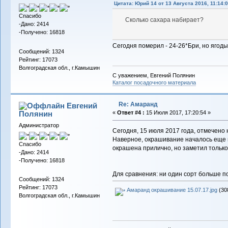
Цитата: Юрий 14 от 13 Августа 2016, 11:14:
Спасибо
Сколько сахара набирает?
-Дано: 2414
-Получено: 16818
Сегодня померил - 24-26*Бри, но ягоды
Сообщений: 1324
Рейтинг: 17073
Волгоградская обл., г.Камышин
С уважением, Евгений Полянин
Каталог посадочного материала
Re: Амаранд
Евгений
Полянин
«
Ответ #4 :
15 Июля 2017, 17:20:54 »
Администратор
Сегодня, 15 июля 2017 года, отмечен
Наверное, окрашивание началось еще н
Спасибо
окрашена прилично, но заметил только
-Дано: 2414
-Получено: 16818
Для сравнения: ни один сорт больше п
Сообщений: 1324
Рейтинг: 17073
Амаранд окрашивание 15.07.17.jpg
(30
Волгоградская обл., г.Камышин