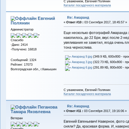
С уважением, Евгений Полянин
Каталог посадочного материала
Re: Амаранд
Евгений
Полянин
«
Ответ #10 :
03 Сентября 2017, 18:45:57 »
Администратор
Еще несколько фотографий Амаранда эт
накопилось, до 22 Бри, вкус после 2-не
Спасибо
увяливания не заметил, ягода очень пл
-Дано: 2414
тона чернослива.
-Получено: 16818
Амаранд 9.jpg
(349.9 КБ, 600x800 - про
Сообщений: 1324
Амаранд 3.jpg
(322.73 КБ, 600x800 - пр
Рейтинг: 17073
Амаранд 6.jpg
(291.89 КБ, 800x600 - пр
Волгоградская обл., г.Камышин
С уважением, Евгений Полянин
Каталог посадочного материала
Re: Амаранд
Пеганова
Тамара Яковлевна
«
Ответ #11 :
03 Сентября 2017, 19:16:06 »
Ветеран
Евгений Евгеньевич! Наверное, фото сд
сняли? Да, красивая форма. И, наверно
Спасибо