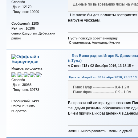
Спасибо
Данные по вызреванию лозы на учас
-Дано: 12170
-Получено: 10290
Не плохо бы для полноты восприятия 
нагрузке урожаем.
Сообщений: 1205
Рейтинг: 10296
север Удмуртии, Дебесский
Пусть повсюду зреет виноград!
район
С уважением, Александр Куклин
Re: Виноградник Игоря В. Данилова
(г.Тула)
Барсунидзе
«
Ответ #18 :
02 Декабря 2016, 13:18:15 »
Модератор форума
Цитата: Игорь2 от 30 Ноября 2016, 23:57:13
Спасибо
-Дано: 38066
Пино Нуар ----------------- 0.4-1.2м
-Получено: 39773
Пино Фран ----------------- 0.9 - 1.0м.
Сообщений: 7499
В справочной литературе названия Пи
Рейтинг: 39885
т.е. двумя разными обозначениями одно
г.Саратов
В чем причина их разделения в данном
Хочешь много работать - меньше думай...