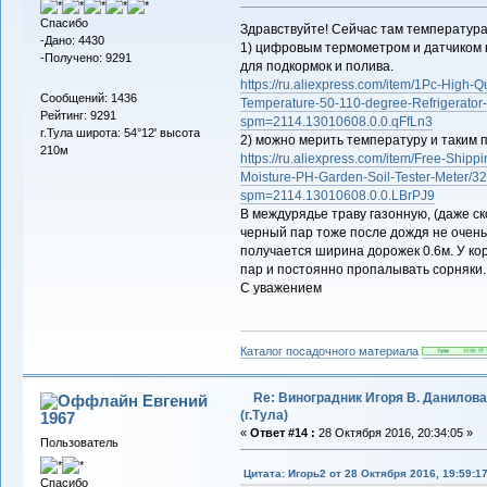
Спасибо
Здравствуйте! Сейчас там температура
-Дано: 4430
1) цифровым термометром и датчиком 
-Получено: 9291
для подкормок и полива.
https://ru.aliexpress.com/item/1Pc-High-
Сообщений: 1436
Temperature-50-110-degree-Refrigerato
Рейтинг: 9291
spm=2114.13010608.0.0.qFfLn3
г.Тула широта: 54°12' высота
2) можно мерить температуру и таким 
210м
https://ru.aliexpress.com/item/Free-Ship
Moisture-PH-Garden-Soil-Tester-Meter/3
spm=2114.13010608.0.0.LBrPJ9
В междурядье траву газонную, (даже с
черный пар тоже после дождя не очень
получается ширина дорожек 0.6м. У ко
пар и постоянно пропалывать сорняки.
С уважением
Каталог посадочного материала
Re: Виноградник Игоря В. Данилова
Евгений
(г.Тула)
1967
«
Ответ #14 :
28 Октября 2016, 20:34:05 »
Пользователь
Цитата: Игорь2 от 28 Октября 2016, 19:59:1
Спасибо