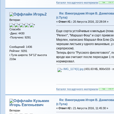
Каталог посадочного материала
Re: Виноградник Игоря В. Данилова
Игорь2
(г.Тула)
Ветеран
«
Ответ #1 :
20 Августа 2016, 22:28:04 »
Спасибо
Еще сорта устойчивые к мильдью (пока 
-Дано: 4430
"Регент", "Маршал Фош" и сорт привез
-Получено: 9291
Мерлен, написано Маршал Фок Блю (2шт.
черешки листьев у одного вишневые, у 
Сообщений: 1436
сюрпризом).
Рейтинг: 9291
Теперь фото "Русского фиолетового", 
г.Тула широта: 54°12' высота
вроде как считают после пересадки 1 го
210м
нормировал.
IMG_1174[1].jpg
(431.63 КБ, 800x533 - 
Каталог посадочного материала
Re: Виноградник Игоря В. Данилова
Кузьмин
(г.Тула)
Игорь Евгеньевич
«
Ответ #2 :
21 Августа 2016, 11:45:30 »
Ветеран