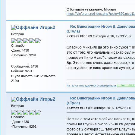
С большим уважением, Михаил.
https://vinforum.ru/index.php?topic=820.msg
Re: Виноградник Игоря В. Данилова
Игорь2
(г.Тула)
Ветеран
«
Ответ #10 :
09 Октября 2016, 12:33:25 »
Спасибо
Спасибо Михаил! Да это вино сухое "П
-Дано: 4430
это от того, что начальный сахар был н
-Получено: 9291
привезен Пино Нуар" с таким же сахаро
Бр. Это по мне очень даже хорошо, кто
Сообщений: 1436
спиртуозности вино хранится лучше, и
Рейтинг: 9291
г.Тула широта: 54°12' высота
210м
Каталог посадочного материала
Re: Виноградник Игоря В. Данилова
Игорь2
(г.Тула)
Ветеран
«
Ответ #11 :
09 Октября 2016, 12:52:51 »
Спасибо
Но я не о том хотел сейчас написать,
-Дано: 4430
почвы на глубине около 25-30 см держи
-Получено: 9291
фото от 2 октября : 1. "Мускат Блау" - 
дороге на верх", естественное увядани