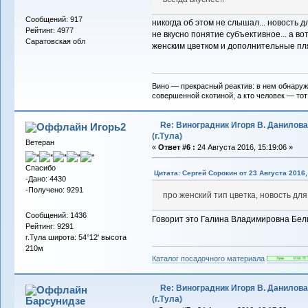
Сообщений: 917
никогда об этом не слышал... новость дл
Рейтинг: 4977
не вкусно понятие субъективное... а в
Саратовская обл
женским цветком и дополнительные пляс
Вино — прекрасный реактив: в нем обнаружив
совершенной скотиной, а кто человек — тот
Re: Виноградник Игоря В. Данилова
Игорь2
(г.Тула)
Ветеран
«
Ответ #6 :
24 Августа 2016, 15:19:06 »
Спасибо
Цитата: Сергей Сорокин от 23 Августа 2016,
-Дано: 4430
-Получено: 9291
про женский тип цветка, новость для 
Сообщений: 1436
Говорит это Галина Владимировна Бели
Рейтинг: 9291
г.Тула широта: 54°12' высота
210м
Каталог посадочного материала
Re: Виноградник Игоря В. Данилова
(г.Тула)
Барсунидзе