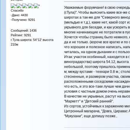
Уважаемые форумчане! в свою очередь
Спасибо
(г.Тула)". Чтобы выяснить какие все-ж
-Дано: 4430
широтах а так-же для "Северного винод
-Получено: 9291
(мильдью и т.д.), какие нет, какой сорт
укрывного для беседки, и как ускорить 
Сообщений: 1436
многие начинающие не потратили в пус
Рейтинг: 9291
Хочется чтобы страниц было немного, н
г.Тула широта: 54°12' высота
да и не только. (короче все кратко и по
210м
что хорошее и полезное написать, напи
читалась, на одном дыхании и с польз
Итак: участок особенный, находится в 
виноградарства) широта 54.12, высота 
небольшой, поэтому пришлось применит
м; между кустами - технари 0.8 м.; сто
стесненные, и размером участка, свои
расположенными соседскими насаждени
что есть, и это все-таки лучше чем дач
условия с частным домом очень неравн
В качестве не укрывных, растут на высо
"Маркетт" и "Детский ранний".
Из сортов, устойчивых к заражению мил
Цитронный магарача, "Довга, Циравас Аг
"Мукузани", еще допишу позже..