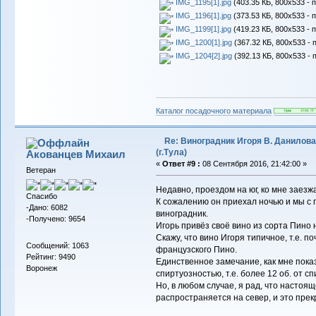
IMG_1195[1].jpg
(403.35 КБ, 800x533 - 
IMG_1196[1].jpg
(373.53 КБ, 800x533 - 
IMG_1199[1].jpg
(419.23 КБ, 800x533 - 
IMG_1200[1].jpg
(367.32 КБ, 800x533 - 
IMG_1204[2].jpg
(392.13 КБ, 800x533 - 
Каталог посадочного материала
Re: Виноградник Игоря В. Данилова
(г.Тула)
Акованцев Михаил
«
Ответ #9 :
08 Сентября 2016, 21:42:00 »
Ветеран
Недавно, проездом на юг, ко мне заезж
Спасибо
К сожалению он приехал ночью и мы 
-Дано: 6082
виноградник.
-Получено: 9654
Игорь привёз своё вино из сорта Пино 
Скажу, что вино Игоря типичное, т.е. п
Сообщений: 1063
французского Пино.
Рейтинг: 9490
Единственное замечание, как мне пока
Воронеж
спиртуозностью, т.е. более 12 об. от сп
Но, в любом случае, я рад, что насто
распространяется на север, и это прекр