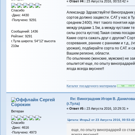
«
Ответ #4 :
23 Августа 2016, 00:53:42 »
Спасибо
Александр Здравствуйте! Виноградник 
-Дано: 4430
сортов должно зацвести. САТ у нас в Т
-Получено: 9291
среднем 2400). Нет такого понятия ид
между рядами 1.5м, а между кустами тех
Сообщений: 1436
силы роста кустов).Такая схема посадки
Рейтинг: 9291
Какие сорта сажать друг с другом? Со
г.Тула широта: 54°12' высота
созревания, ранние с ранними и т.д., 
210м
урожая), подбирайте сорта по САТ. и 
Вашем регионе, области.
По опылению (женские, мужские) не зам
опылится! еще, по опыту виноградарей 
ягода всегда вкуснее!!
Каталог посадочного материала
Re: Виноградник Игоря В. Данилова
Сергей
(г.Тула)
Сорокин
«
Ответ #5 :
23 Августа 2016, 10:29:31 »
Ветеран
Цитата: Игорь2 от 23 Августа 2016, 00:53:42
Спасибо
-Дано: 4616
еще, по опыту виноградарей со стаж
-Получено: 4973
всегда вкуснее!!