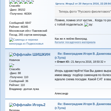
Цитата: Игорь2 от 20 Августа 2016, 22:28:04
Спасибо
-Дано: 38152
Теперь фото "Русского фиолетового"
-Получено: 46304
Помню, помню этот кустик... Когда то 
Сообщений: 6647
с тобой поделиться.
Рейтинг: 46345
Московская обл.г Павловский
Посад. 265 сортов винограда.
Как же я люблю Виноград.
Каталог посадочного материала
Re: Виноградник Игоря В. Данилова
ШИШКИН
(г.Тула)
Новичок
«
Ответ #3 :
21 Августа 2016, 18:50:32 »
Спасибо
Игорь здравствуйте! Как Вы давно выр
-Дано: 88
имею ввиду подбор саженцев по болезня
-Получено: 110
идеале схема посадки. Какой САТ в ва
Сообщений: 36
Рейтинг: 110
Владимир -долгая лужа
Александр
Re: Виноградник Игоря В. Данилова
Игорь2
(г.Тула)
Ветеран