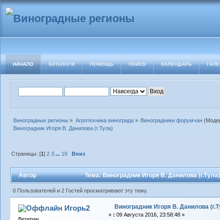
НАЧАЛО
КАТАЛОГИ
ПОМОЩЬ
ПОИСК
КАЛЕНДАРЬ
ГАЛЕ
Виноградные регионы
»
Агротехника винограда
»
Виноградники форумчан
(Моде
Виноградник Игоря В. Данилова (г.Тула)
Страницы: [
1
]
2
3
...
19
Вниз
Автор
Тема: Виноградник Игоря В. Данилова (г.Тула
0 Пользователей и 2 Гостей просматривают эту тему.
Виноградник Игоря В. Данилова (г.Т
Игорь2
«
:
09 Августа 2016, 23:58:48 »
Ветеран