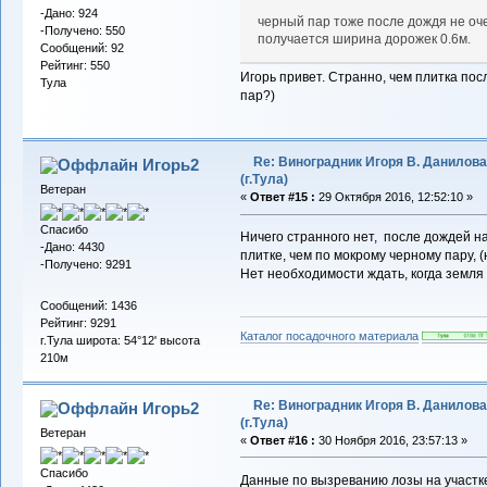
-Дано: 924
черный пар тоже после дождя не оче
-Получено: 550
получается ширина дорожек 0.6м.
Сообщений: 92
Рейтинг: 550
Игорь привет. Странно, чем плитка пос
Тула
пар?)
Re: Виноградник Игоря В. Данилова
Игорь2
(г.Тула)
Ветеран
«
Ответ #15 :
29 Октября 2016, 12:52:10 »
Спасибо
Ничего странного нет, после дождей н
-Дано: 4430
плитке, чем по мокрому черному пару, (
-Получено: 9291
Нет необходимости ждать, когда земля
Сообщений: 1436
Рейтинг: 9291
Каталог посадочного материала
г.Тула широта: 54°12' высота
210м
Re: Виноградник Игоря В. Данилова
Игорь2
(г.Тула)
Ветеран
«
Ответ #16 :
30 Ноября 2016, 23:57:13 »
Спасибо
Данные по вызреванию лозы на участк