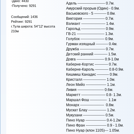
-Дано: 4430
Адель ----------------------- 0.7м.
-Получено: 9291
Амурский прорыв (Один) - 0.9м.
Васьковского - 5 ---------- 0.8м.
Сообщений: 1436
Виктория ------------------ 0.7м.
Рейтинг: 9291
Вэлиант -------------------- 1.4м.
г.Тула широта: 54°12' высота
Гарольд -------------------- 0.9м.
210м
ГВ-21 ----------------------- 1.3м.
Голубок -------------------- 0.9м.
Гурман изящный ---------- 0.4м.
Дружба --------------------- 0.7м.
Детский ранний ----------- 1.5м.
Довга ----------------------- 0.9-1.0м
Каберне-Кортис ----------- 0.7м.
Каберне-Кароль ----------- 0.8-0.9м.
Кишмиш Канадис ---------- 0.9м.
Кристалл ------------------- 1.0м.
Леон Мийо ----------------- 1.1м.
Ливия ---------------------- 0.6м.
Maркетт -------------------- 0.8- 1.3м.
Маршал Фош -------------- 1.1м
Монарх -------------------- 0.8м.
Мускат Блау --------------- 1.2м.
Мукузани ------------------ 0.5м.
Пино Нуар ----------------- 0.4-1.2м
Пино Фран ----------------- 0.9 - 1.0м.
Пино Нуар (клон 1105)--- 1.05м.