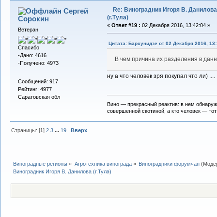
Re: Виноградник Игоря В. Данилова
Сергей
(г.Тула)
Сорокин
«
Ответ #19 :
02 Декабря 2016, 13:42:04 »
Ветеран
Цитата: Барсунидзе от 02 Декабря 2016, 13:
Спасибо
-Дано: 4616
В чем причина их разделения в дан
-Получено: 4973
ну а что человек зря покупал что ли) ....
Сообщений: 917
Рейтинг: 4977
Саратовская обл
Вино — прекрасный реактив: в нем обнаружив
совершенной скотиной, а кто человек — тот
Страницы: [
1
]
2
3
...
19
Вверх
Виноградные регионы
»
Агротехника винограда
»
Виноградники форумчан
(Моде
Виноградник Игоря В. Данилова (г.Тула)