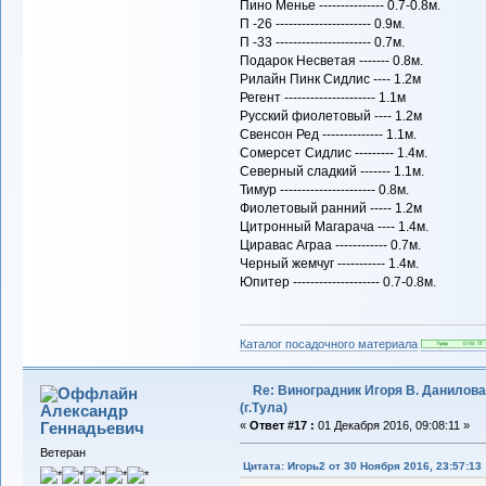
Пино Менье --------------- 0.7-0.8м.
П -26 ---------------------- 0.9м.
П -33 ---------------------- 0.7м.
Подарок Несветая ------- 0.8м.
Рилайн Пинк Сидлис ---- 1.2м
Регент --------------------- 1.1м
Русский фиолетовый ---- 1.2м
Свенсон Ред -------------- 1.1м.
Сомерсет Сидлис --------- 1.4м.
Северный сладкий ------- 1.1м.
Тимур ---------------------- 0.8м.
Фиолетовый ранний ----- 1.2м
Цитронный Магарача ---- 1.4м.
Циравас Аграа ------------ 0.7м.
Черный жемчуг ----------- 1.4м.
Юпитер -------------------- 0.7-0.8м.
Каталог посадочного материала
Re: Виноградник Игоря В. Данилова
(г.Тула)
Александр
Геннадьевич
«
Ответ #17 :
01 Декабря 2016, 09:08:11 »
Ветеран
Цитата: Игорь2 от 30 Ноября 2016, 23:57:13