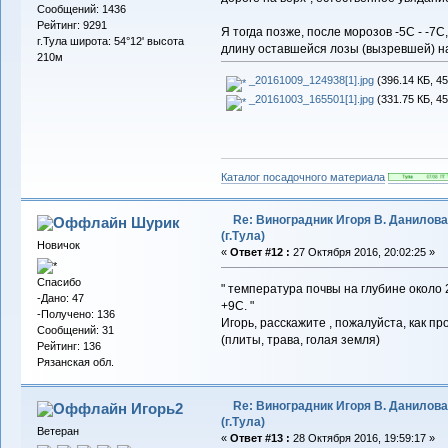
Сообщений: 1436
Рейтинг: 9291
Я тогда позже, после морозов -5С - -7С
г.Тула широта: 54°12' высота
длину оставшейся лозы (вызревшей) на
210м
_20161009_124938[1].jpg
(396.14 КБ, 4
_20161003_165501[1].jpg
(331.75 КБ, 4
Каталог посадочного материала
Re: Виноградник Игоря В. Данилова
Шурик
(г.Тула)
Новичок
«
Ответ #12 :
27 Октября 2016, 20:02:25 »
Спасибо
" температура почвы на глубине около 
-Дано: 47
+9С. "
-Получено: 136
Игорь, расскажите , пожалуйста, как п
Сообщений: 31
(плиты, трава, голая земля)
Рейтинг: 136
Рязанская обл.
Re: Виноградник Игоря В. Данилова
Игорь2
(г.Тула)
Ветеран
«
Ответ #13 :
28 Октября 2016, 19:59:17 »