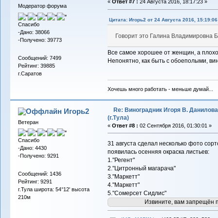
«
Ответ #7 :
24 Августа 2016, 18:17:23 »
Модератор форума
Цитата: Игорь2 от 24 Августа 2016, 15:19:06
Спасибо
-Дано: 38066
Говорит это Галина Владимировна Б
-Получено: 39773
Все самое хорошее от женщин, а плохое 
Сообщений: 7499
Непонятно, как быть с обоеполыми, ви
Рейтинг: 39885
г.Саратов
Хочешь много работать - меньше думай...
Re: Виноградник Игоря В. Данилова
Игорь2
(г.Тула)
Ветеран
«
Ответ #8 :
02 Сентября 2016, 01:30:01 »
Спасибо
31 августа сделал несколько фото сорт
-Дано: 4430
появилась осенняя окраска листьев:
-Получено: 9291
1."Регент"
2."Цитронный магарача"
Сообщений: 1436
3."Маркетт"
Рейтинг: 9291
4."Маркетт"
г.Тула широта: 54°12' высота
5."Сомерсет Сидлис"
210м
Извините, вам запрещён 