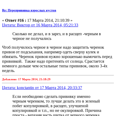
Re: Перепрививка взрослых кустов
«
Ответ #16 :
17 Марта 2014, 21:10:39 »
Цитата: Виктор от 16 Марта 2014, 05:21:33
Сколько не делал, и в зарез, и в расщеп -черным в
черное не получались
Чтоб получилось черное в черное надо защитить черенок
привоя от подсыхания, например одеть сверху кулек и
обвязать. Черенок привоя нужно хорошенько вымочить перед
прививкой. Также надо притенять от солнца. Срастается
немного дольше чем остальные типы прививок, около 3-4х
недель.
Добавлено: 17 Марта 2014, 21:18:29
Цитата: konctantin от 17 Марта 2014, 20:33:37
Если необходимо сделать прививку именно
черным черенком, то лучше делать это в зеленый
побег копулировкой, в расщеп, улучшеной
копулировкой и т.п., но не окулировкой. Причина
проста - верхняя часть щитка от черного черенка