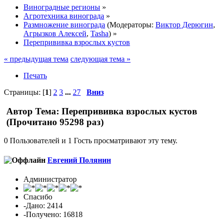
Виноградные регионы
»
Агротехника винограда
»
Размножение винограда
(Модераторы:
Виктор Дерюгин
,
Агрызков Алексей
,
Tasha
) »
Перепрививка взрослых кустов
« предыдущая тема
следующая тема »
Печать
Страницы: [
1
]
2
3
...
27
Вниз
Автор
Тема: Перепрививка взрослых кустов
(Прочитано 95298 раз)
0 Пользователей и 1 Гость просматривают эту тему.
Евгений Полянин
Администратор
Спасибо
-Дано: 2414
-Получено: 16818