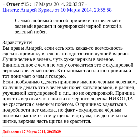
«
Ответ #15 :
17 Марта 2014, 20:33:37 »
Цитата: Андрей Курмаз от 10 Марта 2014, 23:55:58
Самый любимый способ прививки это зеленый в
зеленый врасщеп и окулировкой черной почкой в
зеленый побег.
Здравствуйте!
Вы правы Андрей, если есть хоть какая-то возможность
сделать прививку в зелень это однозначно лучший вариант.
Лучше зелень в зелень, чуть хуже черным в зеленое.
Единственное с чем я не могу согласиться это с окулировкой
черным в зеленый побег. Кто занимается плотно прививкой
тот понимает о чем я говорю.
Если необходимо сделать прививку именно черным черенком,
то лучше делать это в зеленый побег копулировкой, в расщеп,
улучшеной копулировкой и т.п., но не окулировкой. Причина
проста - верхняя часть щитка от черного черенка НИКОГДА
не срастается с зеленым побегом. О причинах вдаваться в
подробности нет смысла, но факт - окулировка чёрным
щитком срастается снизу щитка и до узла, т.е. до почки на
щитке, верхняя часть щитка не срастётся.
Добавлено: 17 Марта 2014, 20:35:29