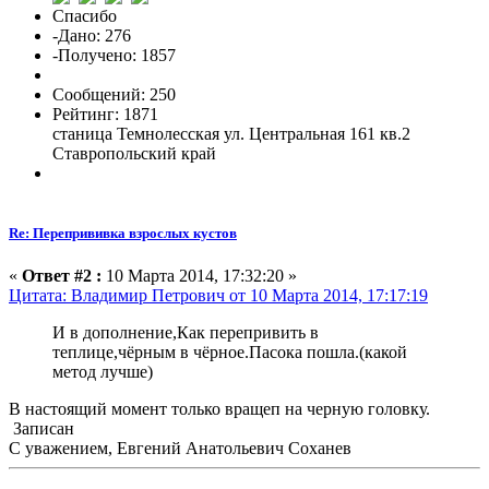
Спасибо
-Дано: 276
-Получено: 1857
Сообщений: 250
Рейтинг: 1871
станица Темнолесская ул. Центральная 161 кв.2
Ставропольский край
Re: Перепрививка взрослых кустов
«
Ответ #2 :
10 Марта 2014, 17:32:20 »
Цитата: Владимир Петрович от 10 Марта 2014, 17:17:19
И в дополнение,Как перепривить в
теплице,чёрным в чёрное.Пасока пошла.(какой
метод лучше)
В настоящий момент только вращеп на черную головку.
Записан
С уважением, Евгений Анатольевич Соханев