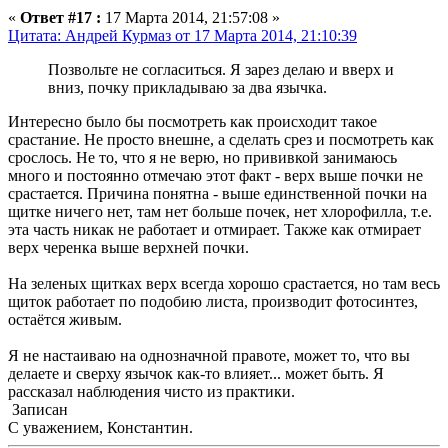
«
Ответ #17 :
17 Марта 2014, 21:57:08 »
Цитата: Андрей Курмаз от 17 Марта 2014, 21:10:39
Позвольте не согласиться. Я зарез делаю и вверх и
вниз, почку прикладываю за два язычка.
Интересно было бы посмотреть как происходит такое
срастание. Не просто внешне, а сделать срез и посмотреть как
срослось. Не то, что я не верю, но прививкой занимаюсь
много и постоянно отмечаю этот факт - верх выше почки не
срастается. Причина понятна - выше единственной почки на
щитке ничего нет, там нет больше почек, нет хлорофилла, т.е.
эта часть никак не работает и отмирает. Также как отмирает
верх черенка выше верхней почки.
На зеленых щитках верх всегда хорошо срастается, но там весь
щиток работает по подобию листа, производит фотосинтез,
остаётся живым.
Я не настаиваю на однозначной правоте, может то, что вы
делаете и сверху язычок как-то влияет... может быть. Я
рассказал наблюдения чисто из практики.
Записан
С уважением, Константин.