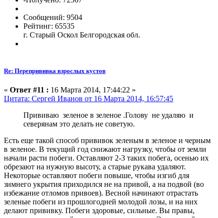
Сообщений: 9504
Рейтинг: 65535
г. Старый Оскол Белгородская обл.
Re: Перепрививка взрослых кустов
«
Ответ #11 :
16 Марта 2014, 17:44:22 »
Цитата: Сергей Иванов от 16 Марта 2014, 16:57:45
Прививаю зеленое в зеленое .Голову не удаляю и
северянам это делать не советую.
Есть еще такой способ прививок зеленым в зеленое и черным
в зеленое. В текущий год снижают нагрузку, чтобы от земли
начали расти побеги. Оставляют 2-3 таких побега, осенью их
обрезают на нужную высоту, а старые рукава удаляют.
Некоторые оставляют побеги повыше, чтобы изгиб для
зимнего укрытия приходился не на привой, а на подвой (во
избежание отломов привоев). Весной начинают отрастать
зеленые побеги из прошлогодней молодой лозы, и на них
делают прививку. Побеги здоровые, сильные. Вы правы,