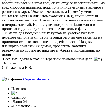
восстановилась и в этом году опять буду ее перепрививать. Из
всех способов прививок пока получились черным в зеленое в
расщеп и в зарез. "Экспериментальным Цехом" у меня
считается Куст Памяти Домбковской (ЧБЗ), самый старый
куст на моем участке. Нравится тем, что очень сильнорослый
и неприхотливый. На нем уже плодоносит Талисман и в
прошлом году посадил на него еще несколько форм.
Т.к. места для посадки новых кустов на участке уже нет,
перешел на прививки. Твои черенки ,что ты мне высылал на
прививки осенью, пока еще в погребе в песке. На днях
планирую привезти их домой, проверить, замочить,
разложить по сортам по пакетам и убрать в холодильник до
июня.
Всем нам Удачи в этом интересном прививочном деле.
Записан
С Уважением В.В.
Сергей Иванов
Новичок
Спасибо
-Дано: 24
-Получено: 232