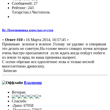
Сообщений: 27
Рейтинг: 243
Татарстан.г.Чистополь
Re: Перепрививка взрослых кустов
«
Ответ #10 :
16 Марта 2014, 16:57:45 »
Прививаю зеленое в зеленое .Голову не удаляю и северянам
это делать не советую.На голове много спящих почек которые
очень быстро просыпаются ,если ждать когда пойдут побеги
из земли то вряд ли ваша прививка вызреет.
С осени обрезаю все однолетние лозы и только весной
многолетнюю древесину.
Записан
Владимиp
Ветеран
Спасибо
-Дано: 67058
-Получено: 72567