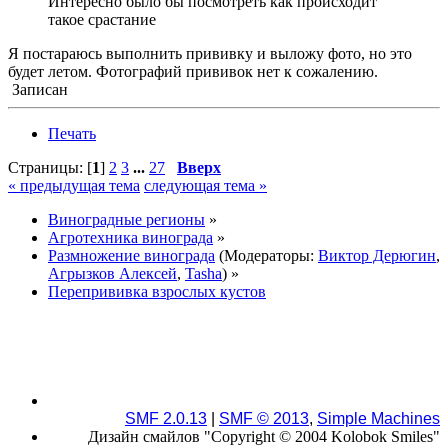
Интересно было бы посмотреть как происходит
такое срастание
Я постараюсь выполнить прививку и выложу фото, но это
будет летом. Фотографий прививок нет к сожалению.
Записан
Печать
Страницы: [
1
]
2
3
...
27
Вверх
« предыдущая тема
следующая тема »
Виноградные регионы
»
Агротехника винограда
»
Размножение винограда
(Модераторы:
Виктор Дерюгин
,
Агрызков Алексей
,
Tasha
) »
Перепрививка взрослых кустов
SMF 2.0.13
|
SMF © 2013
,
Simple Machines
Дизайн смайлов "Copyright © 2004 Kolobok Smiles"