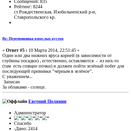
Сообщений: 835
Рейтинг: 8244
ст.Рождественская, Изобильненский р-н,
Ставропольского кр.
Re: Перепрививка взрослых кустов
«
Ответ #5 :
10 Марта 2014, 22:51:45 »
Один или два нижних яруса корней (в зависимости от
глубины посадки) , естественно, оставляются - из них-то
(там есть спящие почки) и должен пойти зелёный побег для
последующей прививки "чёрным в зелёное".
С уважением...
Записан
За облаками - солнце.
Евгений Полянин
Администратор
Спасибо
-Дано: 2414