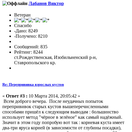
Лабанов Виктор
Ветеран
Спасибо
-Дано: 8249
-Получено: 8210
Сообщений: 835
Рейтинг: 8244
ст.Рождественская, Изобильненский р-н,
Ставропольского кр.
Re: Перепрививка взрослых кустов
«
Ответ #3 :
10 Марта 2014, 20:05:42 »
Всем доброго вечера. После неудачных попыток
перепрививок старых кустов вышеперечисленными
способами пришёл к следующим выводам : большинство
использует метод "чёрное в зелёное" как самый надёжный.
Значит в этом году попробую вот так : корневая куста имеет
два-три яруса корней (в зависимости от глубины посадки),