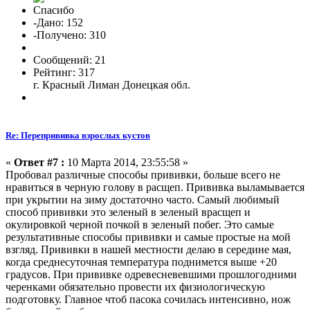
Спасибо
-Дано: 152
-Получено: 310
Сообщений: 21
Рейтинг: 317
г. Красный Лиман Донецкая обл.
Re: Перепрививка взрослых кустов
«
Ответ #7 :
10 Марта 2014, 23:55:58 »
Пробовал различные способы прививки, больше всего не
нравиться в черную голову в расщеп. Прививка выламывается
при укрытии на зиму достаточно часто. Самый любимый
способ прививки это зеленый в зеленый врасщеп и
окулировкой черной почкой в зеленый побег. Это самые
результативные способы прививки и самые простые на мой
взгляд. Прививки в нашей местности делаю в середине мая,
когда среднесуточная температура поднимется выше +20
градусов. При прививке одревесневевшими прошлогодними
черенками обязательно провести их физиологическую
подготовку. Главное чтоб пасока сочилась интенсивно, нож