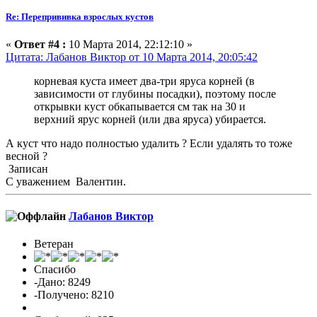
Re: Перепрививка взрослых кустов
«
Ответ #4 :
10 Марта 2014, 22:12:10 »
Цитата: Лабанов Виктор от 10 Марта 2014, 20:05:42
корневая куста имеет два-три яруса корней (в
зависимости от глубины посадки), поэтому после
открывки куст обкапывается см так на 30 и
верхний ярус корней (или два яруса) убирается.
А куст что надо полностью удалить ? Если удалять то тоже
весной ?
Записан
С уважением Валентин.
Лабанов Виктор
Ветеран
Спасибо
-Дано: 8249
-Получено: 8210