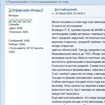
0 Пользователей и 1 Гость просматривают эту тему.
Детский ранний
Игорь2
«
:
22 Июля 2016, 22:19:32 »
Ветеран
Мною посажен в этом году сорт виногра
Спасибо
О сорте из источников:
-Дано: 4430
Выведен П. Е. Цехмистренко во ВНИИ 
-Получено: 9291
необходима сумма активных температу
Лист средний, округлый, пятилопастны
Сообщений: 1436
вырезки открытые, средней глубины, 
Рейтинг: 9291
игогда открытая.
г.Тула широта: 54°12' высота
Цветок обоеполый. Гроздь средняя и кр
210м
Максимальная масса до 750 г. Ягода ср
восковым налетом. Мякоть плотная, хру
как богаты дубильными и красящими в
Сила роста кустов средняя. Схема поса
при различных формировках, обрезка 
Сорт требует укрытия на зиму, к мильд
Грозди по форме напоминают шишку, ка
Сейчас молодые посадки этого года ра
выложу). Лозу срезал на черенки в марте
взрослого куста. Куст никогда не укрыв
предстоит выяснить.
Еще мне рассказывали, что когда прод
ложили рядом грозди этого винограда,