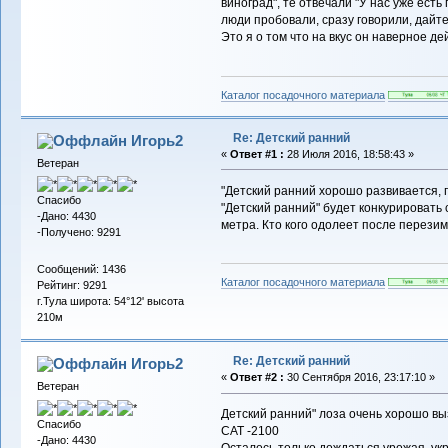
виноград", те отвечали "У нас уже есть
люди пробовали, сразу говорили, дайте
Это я о том что на вкус он наверное д
Каталог посадочного материала
Re: Детский ранний
Игорь2
«
Ответ #1 :
28 Июля 2016, 18:58:43 »
Ветеран
"Детский ранний хорошо развивается, п
Спасибо
"Детский ранний" будет конкурировать 
-Дано: 4430
метра. Кто кого одолеет после перезим
-Получено: 9291
Сообщений: 1436
Каталог посадочного материала
Рейтинг: 9291
г.Тула широта: 54°12' высота
210м
Re: Детский ранний
Игорь2
«
Ответ #2 :
30 Сентября 2016, 23:17:10 »
Ветеран
Детский ранний" лоза очень хорошо вы
Спасибо
САТ -2100
-Дано: 4430