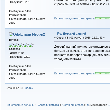
Осталось только дождаться урожая, ук
-Получено: 9291
сбрасыванием на землю и присыпкой с
Сообщений: 1436
Рейтинг: 9291
Каталог посадочного материала
г.Тула широта: 54°12' высота
210м
Re: Детский ранний
Игорь2
«
Ответ #3 :
01 Августа 2018, 22:21:31 »
Ветеран
Детский ранний полностью окрасился в 
Спасибо
больше из моих сортов так рано не окр
-Дано: 4430
полностью наберет сахар, действитель
-Получено: 9291
холодного климата.
Сообщений: 1436
Рейтинг: 9291
Каталог посадочного материала
г.Тула широта: 54°12' высота
210м
Страницы: [
1
]
Вверх
Виноградные регионы
»
Сорта винограда
»
Сорта винограда
»
Д
(Модераторы:
С