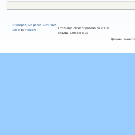
Виноградные регионы © 2026
Страница сгенерирована за 0.118
Dilber
by
Harzem
секунд. Запросов: 33.
Дизайн смайлов "