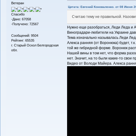
Ветеран
Цитата: Евгений Коноваленко. от 08 Июня 20
Спасибо
Считаю тему не правильной. Назови
-Дано: 67058
-Получено: 72567
Нужно еще разобраться, Леди Леда и А
Виноградари-любители на Украине да
Сообщений: 9504
Тема изначально называлась Леди Леда
Рейтинг: 65535
Алекса ранняя (от Воронюка) будет, т.к
г. Старый Оскол Белгородская
той же гибридной форме. Воронюк расп
обл.
Нашей вины в том нет, что форма разо
нет. Значит, на то были какие-то свои 
Видео от Володи Майера. Алекса рання