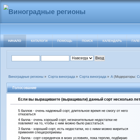
НАЧАЛО
КАТАЛОГИ
ПОМОЩЬ
ПОИСК
КАЛЕНДАРЬ
ГАЛЕ
Виноградные регионы
»
Сорта винограда
»
Сорта винограда
»
А
(Модераторы:
С
Голосование
Если вы выращиваете (выращивали) данный сорт несколько лет 
5 баллов - очень надежный сорт, длительное время не смогу от него
отказаться
4 балла - очень хороший сорт, незначительные недостатки не
повлияют на то, чтобы с ним можно было расстаться.
3 балла - хороший сорт, есть недостатки, но с ними можно мириться
применяя спецагроприемы
2 балла - сорт-середнячок в моих условиях, пока терплю, подбираю