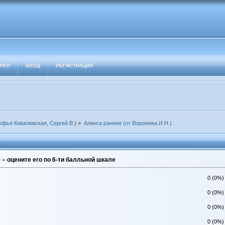
РЕЯ
ВХОД
РЕГИСТРАЦИЯ
офья Ковалевская
,
Сергей В.
) »
Алекса ранняя (от Воронюка И.Н.)
– оцените его по 6-ти балльной шкале
0 (0%)
0 (0%)
0 (0%)
0 (0%)