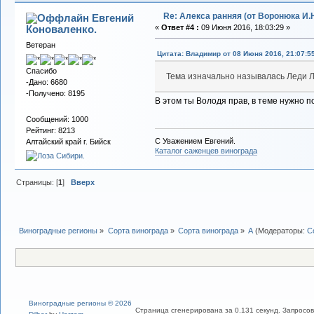
Re: Алекса ранняя (от Воронюка И.Н
Евгений
Коноваленко.
«
Ответ #4 :
09 Июня 2016, 18:03:29 »
Ветеран
Цитата: Владимиp от 08 Июня 2016, 21:07:5
Спасибо
Тема изначально называлась Леди Л
-Дано: 6680
-Получено: 8195
В этом ты Володя прав, в теме нужно п
Сообщений: 1000
Рейтинг: 8213
С Уважением Евгений.
Алтайский край г. Бийск
Каталог саженцев винограда
Страницы: [
1
]
Вверх
Виноградные регионы
»
Сорта винограда
»
Сорта винограда
»
А
(Модераторы:
С
Виноградные регионы © 2026
Страница сгенерирована за 0.131 секунд. Запросов