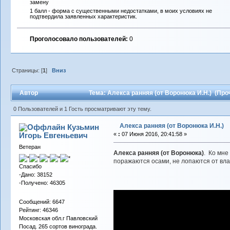
замену
1 балл - форма с существенными недостатками, в моих условиях не
подтвердила заявленных характеристик.
Проголосовало пользователей:
0
Страницы: [
1
]
Вниз
Автор
Тема: Алекса ранняя (от Воронюка И.Н.) (Про
0 Пользователей и 1 Гость просматривают эту тему.
Алекса ранняя (от Воронюка И.Н.)
Кузьмин
Игорь Евгеньевич
«
:
07 Июня 2016, 20:41:58 »
Ветеран
Алекса ранняя (от Воронюка)
. Ко мне
поражаются осами, не лопаются от вла
Спасибо
-Дано: 38152
-Получено: 46305
Сообщений: 6647
Рейтинг: 46346
Московская обл.г Павловский
Посад. 265 сортов винограда.