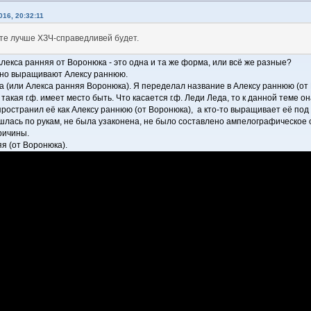
16, 20:32:11
те лучше ХЗЧ-справедливей будет.
лекса ранняя от Воронюка - это одна и та же форма, или всё же разные?
вно выращивают Алексу раннюю.
 (или Алекса ранняя Воронюка). Я переделал название в Алексу раннюю (от 
. такая г.ф. имеет место быть. Что касается г.ф. Леди Леда, то к данной теме
ространил её как Алексу раннюю (от Воронюка), а кто-то выращивает её под
шлась по рукам, не была узаконена, не было составлено ампелографическое 
причины.
я (от Воронюка).