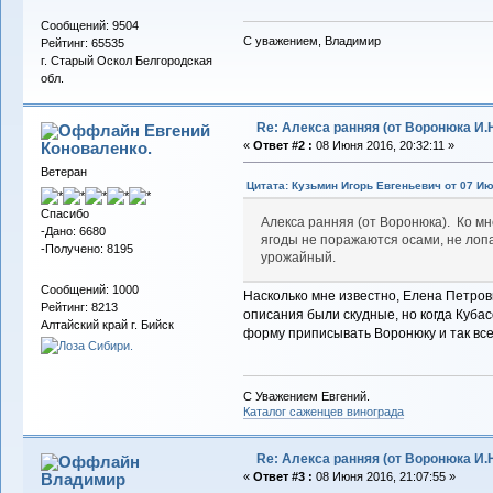
Сообщений: 9504
С уважением, Владимир
Рейтинг: 65535
г. Старый Оскол Белгородская
обл.
Re: Алекса ранняя (от Воронюка И.Н
Евгений
Коноваленко.
«
Ответ #2 :
08 Июня 2016, 20:32:11 »
Ветеран
Цитата: Кузьмин Игорь Евгеньевич от 07 Ию
Спасибо
Алекса ранняя (от Воронюка). Ко мн
-Дано: 6680
ягоды не поражаются осами, не лопа
-Получено: 8195
урожайный.
Сообщений: 1000
Насколько мне известно, Елена Петров
Рейтинг: 8213
описания были скудные, но когда Куба
Алтайский край г. Бийск
форму приписывать Воронюку и так вс
С Уважением Евгений.
Каталог саженцев винограда
Re: Алекса ранняя (от Воронюка И.Н
Владимиp
«
Ответ #3 :
08 Июня 2016, 21:07:55 »