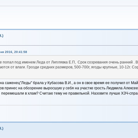
.)
ня 2016, 20:41:58
е попал под именем Леда от Липлявка Е.П, Срок созревания очень ранний . В
ются от влаги. Грозди средних размеров, 500-700г, ягоды крупные, 10-12г. 
на саженец"Леды" брала у Кубасова В.И., а он в свое время ее получил от 
сов принес на обозрение выросшую у себя на участке грость Людмила Алексее
е перемешали в хлам? Считаю тему не правильной. Назовите лучше ХЗЧ-спра
.)