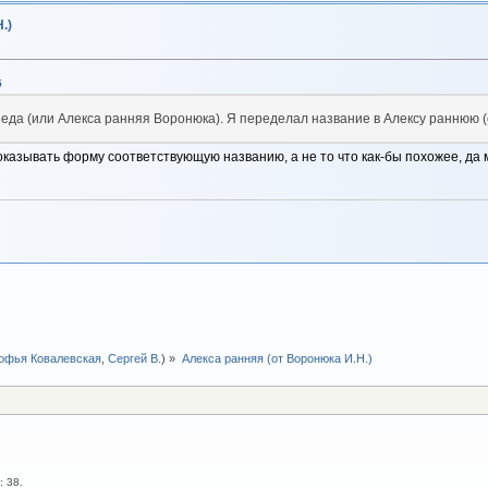
.)
5
еда (или Алекса ранняя Воронюка). Я переделал название в Алексу раннюю (
оказывать форму соответствующую названию, а не то что как-бы похожее, да 
офья Ковалевская
,
Сергей В.
) »
Алекса ранняя (от Воронюка И.Н.)
: 38.