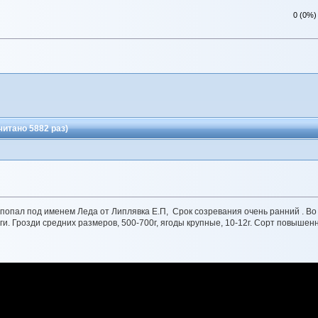
0 (0%)
читано 5882 раз)
 попал под именем Леда от Липлявка Е.П, Срок созревания очень ранний . Во 
ги. Грозди средних размеров, 500-700г, ягоды крупные, 10-12г. Сорт повыше