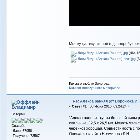
Моему кустику второй год, попробую си
Леди Леда, (Алекса Ранняя).jpg
(464.15
Лели Леда, (Алекса Ранняя) лист.jpg
(3
Как же я люблю Виноград.
Каталог посадочного материала
Re: Алекса ранняя (от Воронюка И.Н
Владимиp
«
Ответ #1 :
08 Июня 2016, 09:24:24 »
Ветеран
"Алекса ранняя - кусты большой силы ро
овальные, 32,5 x 26,5 мм. Мякоть мяси
Спасибо
черенков хорошая. Совместимость с по
-Дано: 67058
Описание с сайта Нечмилова Л.Н.
-Получено: 72567