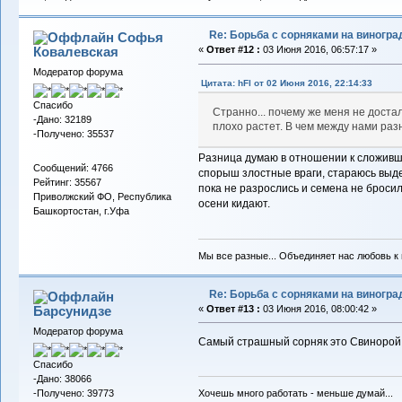
Re: Борьба с сорняками на виногра
Софья
Ковалевская
«
Ответ #12 :
03 Июня 2016, 06:57:17 »
Модератор форума
Цитата: hFl от 02 Июня 2016, 22:14:33
Спасибо
Странно... почему же меня не доста
-Дано: 32189
плохо растет. В чем между нами ра
-Получено: 35537
Разница думаю в отношении к сложивше
Сообщений: 4766
спорыш злостные враги, стараюсь выде
Рейтинг: 35567
пока не разрослись и семена не бросил
Приволжский ФО, Республика
осени кидают.
Башкортостан, г.Уфа
Мы все разные... Объединяет нас любовь к в
Re: Борьба с сорняками на виногра
Барсунидзе
«
Ответ #13 :
03 Июня 2016, 08:00:42 »
Модератор форума
Самый страшный сорняк это Свинорой 
Спасибо
-Дано: 38066
-Получено: 39773
Хочешь много работать - меньше думай...