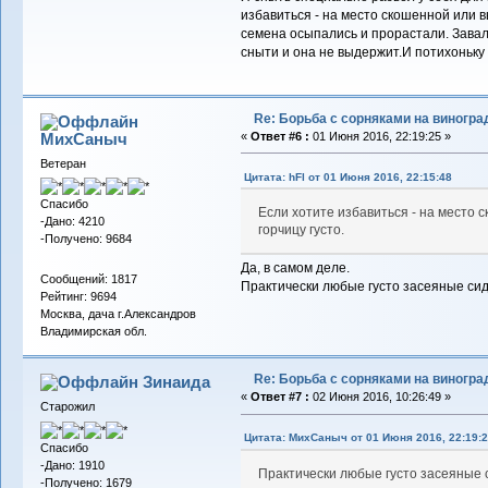
избавиться - на место скошенной или 
семена осыпались и прорастали. Завал
сныти и она не выдержит.И потихоньку 
Re: Борьба с сорняками на виногра
МихСаныч
«
Ответ #6 :
01 Июня 2016, 22:19:25 »
Ветеран
Цитата: hFl от 01 Июня 2016, 22:15:48
Спасибо
Если хотите избавиться - на место
-Дано: 4210
горчицу густо.
-Получено: 9684
Да, в самом деле.
Сообщений: 1817
Практически любые густо засеяные сид
Рейтинг: 9694
Москва, дача г.Александров
Владимирская обл.
Re: Борьба с сорняками на виногра
Зинаида
«
Ответ #7 :
02 Июня 2016, 10:26:49 »
Старожил
Цитата: МихСаныч от 01 Июня 2016, 22:19:
Спасибо
-Дано: 1910
Практически любые густо засеяные 
-Получено: 1679