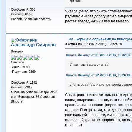
до них.
Сообщений: 355
Читала где-то, что сныть останавливае
Рейтинг: 1679
рядышком через дорогу кто-то выброси
Россия, Брянская область.
растёт вперёд как ни в чём не бывало.
Re: Борьба с сорняками на виногра
Александр Смирнов
«
Ответ #8 :
02 Июня 2016, 16:55:46 »
Ветеран
Цитата: Зинаида от 01 Июня 2016, 16:32:05
Спасибо
И как там Ваша сныть?
-Дано: 19071
-Получено: 9369
Цитата: Зинаида от 02 Июня 2016, 10:26:49
Сообщений: 1192
сныть останавливается перед заде
Рейтинг: 9380
г. Москва, участок-Истринский
Сныть растет исключительно там где п
р-он Березовка. 56 Северная
видел, подрезаю раз в неделю тяпкой и
Широта.
практически пропадает(перестает расти
меньше. Под цветами, там где ее проп
еще сильней зараза, видимо срезать эф
скошенной травы не прорастает, но ст
коварная).