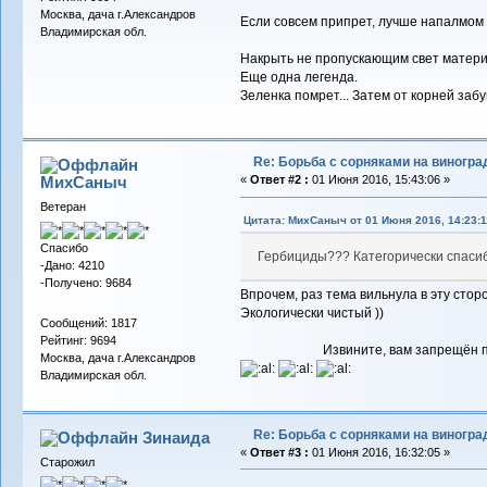
Москва, дача г.Александров
Если совсем припрет, лучше напалмом
Владимирская обл.
Накрыть не пропускающим свет матер
Еще одна легенда.
Зеленка помрет... Затем от корней забу
Re: Борьба с сорняками на виногра
МихСаныч
«
Ответ #2 :
01 Июня 2016, 15:43:06 »
Ветеран
Цитата: МихСаныч от 01 Июня 2016, 14:23:1
Спасибо
Гербициды??? Категорически спаси
-Дано: 4210
-Получено: 9684
Впрочем, раз тема вильнула в эту стор
Экологически чистый ))
Сообщений: 1817
Рейтинг: 9694
Извините, вам запрещён 
Москва, дача г.Александров
Владимирская обл.
Re: Борьба с сорняками на виногра
Зинаида
«
Ответ #3 :
01 Июня 2016, 16:32:05 »
Старожил