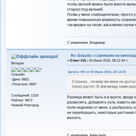
чтобы весной можно было внести мульчу
сторон) под мульчей.
Почва у меня слабощелочная, просто у
время повышенная влажность сохраняе
так вреден на песке, как в моем случае
С уважением, Владимир
Re: Борьба с сорняками на виногра
qwaspol
«
Ответ #15 :
03 Июня 2016, 08:12:34 »
Ветеран
Цитата: hFl от 02 Июня 2016, 22:14:33
Спасибо
-Дано: 6651
Странно... почему же меня не доста
-Получено: 8667
плохо растет. В чем между нами ра
Сообщений: 1318
Разница может быть и в грунте, вроде н
Рейтинг: 8672
раскислять, добавлять золу, известь ме
Нижний Новгород
поля недалеко от меня, а расбросать з
не переборщить, некоторые растения п
вносить.
С уважением, Александр.