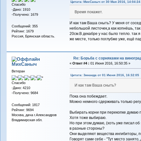
Цитата: МихСаныч от 30 Мая 2016, 14:04:24
Спасибо
-Дано: 1910
Время покажет.
-Получено: 1679
И как там Ваша сныть? У меня от сосед
Сообщений: 355
небольшой листочек,а как копнёшь, так 
Рейтинг: 1679
20см.В декабре у нас было тепло. так 
Россия, Брянская область.
же месте, только поглубже уже, ещё пар
Re: Борьба с сорняками на виногра
МихСаныч
«
Ответ #4 :
01 Июня 2016, 16:50:35 »
Ветеран
Цитата: Зинаида от 01 Июня 2016, 16:32:05
Спасибо
И как там Ваша сныть?
-Дано: 4210
-Получено: 9684
Пока она побеждает.
Можно немного сдерживать только рег
Сообщений: 1817
Рейтинг: 9694
Выбирать корни при перекопке думаю 
Москва, дача г.Александров
Хотя тоже выбираю.
Владимирская обл.
Но при этом думаю, (хоть уже писал об 
в разные стороны?
Они выделяют вещества ингибиторы, п
Говорят сами себе - "Тут место занято, 