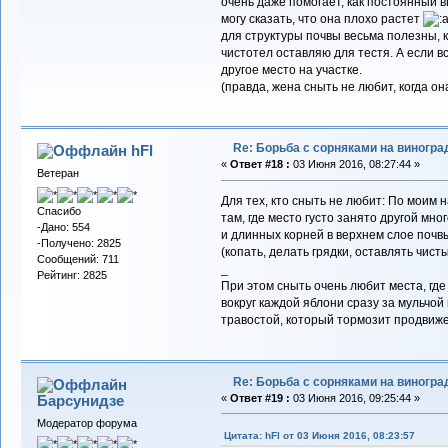
очень даже помогает, как постоянный 
могу сказать, что она плохо растет
для структуры почвы весьма полезны, к
чистотел оставляю для тестя. А если в
другое место на участке.
(правда, жена сныть не любит, когда он
Re: Борьба с сорняками на виногра
hFl
«
Ответ #18 :
03 Июня 2016, 08:27:44 »
Ветеран
Для тех, кто сныть не любит: По моим 
Спасибо
там, где место густо занято другой мн
-Дано: 554
и длинных корней в верхнем слое почв
-Получено: 2825
(копать, делать грядки, оставлять чист
Сообщений: 711
_
Рейтинг: 2825
При этом сныть очень любит места, где
вокруг каждой яблони сразу за мульчой
травостой, который тормозит продвиж
Re: Борьба с сорняками на виногра
Барсунидзе
«
Ответ #19 :
03 Июня 2016, 09:25:44 »
Модератор форума
Цитата: hFl от 03 Июня 2016, 08:23:57