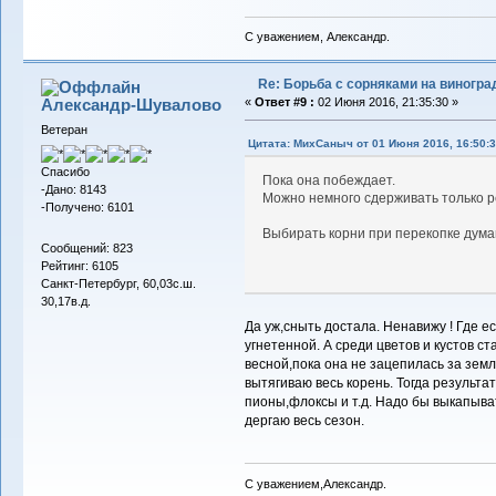
С уважением, Александр.
Re: Борьба с сорняками на виногра
Александр-Шувалово
«
Ответ #9 :
02 Июня 2016, 21:35:30 »
Ветеран
Цитата: МихСаныч от 01 Июня 2016, 16:50:
Спасибо
Пока она побеждает.
-Дано: 8143
Можно немного сдерживать только р
-Получено: 6101
Выбирать корни при перекопке дума
Сообщений: 823
Рейтинг: 6105
Санкт-Петербург, 60,03с.ш.
30,17в.д.
Да уж,сныть достала. Ненавижу ! Где 
угнетенной. А среди цветов и кустов с
весной,пока она не зацепилась за зем
вытягиваю весь корень. Тогда результа
пионы,флоксы и т.д. Надо бы выкапыват
дергаю весь сезон.
С уважением,Александр.