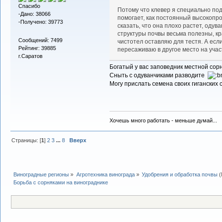
Спасибо
Потому что клевер я специально по
-Дано: 38066
помогает, как постоянный высокопро
-Получено: 39773
сказать, что она плохо растет, одув
структуры почвы весьма полезны, кр
Сообщений: 7499
чистотел оставляю для тестя. А если
Рейтинг: 39885
пересаживаю в другое место на учас
г.Саратов
Богатый у вас заповедник местной сор
Сныть с одуванчиками разводите
Могу прислать семена своих гиганских 
Хочешь много работать - меньше думай...
Страницы: [
1
]
2
3
...
8
Вверх
Виноградные регионы
»
Агротехника винограда
»
Удобрения и обработка почвы
(
Борьба с сорняками на винограднике