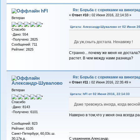
Re: Борьба с сорняками на виногра
hFl
«
Ответ #10 :
02 Июня 2016, 22:14:33 »
Ветеран
Цитата: Александр-Шувалово от 02 Июня 20
Спасибо
-Дано: 554
-Получено: 2825
Да уж,сныть достала. Ненавижу !
Сообщений: 711
Рейтинг: 2825
Странно... почему же меня не достала?
растет. В чем между нами разница?
Re: Борьба с сорняками на виногра
Александр-Шувалово
«
Ответ #11 :
02 Июня 2016, 22:35:49 »
Ветеран
Цитата: hFl от 02 Июня 2016, 22:14:33
Спасибо
Даже тревожусь иногда, когда весно
-Дано: 8143
-Получено: 6101
Наверно в том,что у меня она всегда р
Сообщений: 823
Рейтинг: 6105
Санкт-Петербург, 60,03с.ш.
С уважением,Александр.
30,17в.д.