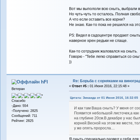
Вот мы выпололи всю сныть, выбрали в
Но чуть-чуть то осталось. Полная свобо
А что если оставить все корни?
Не знаю. Как-то пока не решился на это.
PS: Видел в садоцентре продают сныть
наверное хрен редьки не слаще.
Как-то сотрудник жаловался на сныть.
Говорю - "Тебе легко справиться со сны
))
Re: Борьба с сорняками на виногра
hFl
«
Ответ #5 :
01 Июня 2016, 22:15:48 »
Ветеран
Цитата: Зинаида от 01 Июня 2016, 16:32:05
Спасибо
-Дано: 554
И как там Ваша сныть? У меня от со
-Получено: 2825
Появится небольшой листочек,а как 
Сообщений: 711
на глубине 20см.В декабре у нас был
Рейтинг: 2825
корней.Весной на этом же месте, то
у же опять проросла....
Я сныть специально развел у себя для