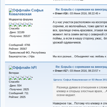
Re: Борьба с сорняками на виногра
Софья
Ковалевская
«
Ответ #16 :
03 Июня 2016, 08:22:45 »
Модератор форума
А у нас участок расположен на косогоре
сорняке, из молочайных, тоже цветет ж
Спасибо
все, зрелище очень красивое, этакая яи
-Дано: 32189
момент лета семян ветер с северной с
-Получено: 35537
поймы, а если в нашу сторону, ужас, б
урожай одуванчиков.
Сообщений: 4766
Рейтинг: 35567
Приволжский ФО, Республика
Мы все разные... Объединяет нас любовь к в
Башкортостан, г.Уфа
Re: Борьба с сорняками на виногра
hFl
«
Ответ #17 :
03 Июня 2016, 08:23:57 »
Ветеран
Цитата: Софья Ковалевская от 03 Июня 2016
Спасибо
-Дано: 554
Разница думаю в отношении к сложи
-Получено: 2825
клевер и спорыш злостные враги, ..
Сообщений: 711
осени кидают.
Рейтинг: 2825
Наверное так... Потому что клевер я с