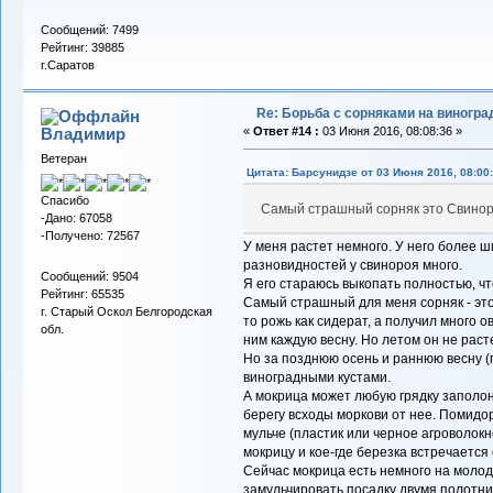
Сообщений: 7499
Рейтинг: 39885
г.Саратов
Re: Борьба с сорняками на виногра
Владимиp
«
Ответ #14 :
03 Июня 2016, 08:08:36 »
Ветеран
Цитата: Барсунидзе от 03 Июня 2016, 08:00
Спасибо
Самый страшный сорняк это Свинор
-Дано: 67058
-Получено: 72567
У меня растет немного. У него более 
разновидностей у свинороя много.
Сообщений: 9504
Я его стараюсь выкопать полностью, ч
Рейтинг: 65535
Самый страшный для меня сорняк - это 
г. Старый Оскол Белгородская
то рожь как сидерат, а получил много о
обл.
ним каждую весну. Но летом он не расте
Но за позднюю осень и раннюю весну (
виноградными кустами.
А мокрица может любую грядку заполо
берегу всходы моркови от нее. Помидор
мульче (пластик или черное агроволокн
мокрицу и кое-где березка встречается
Сейчас мокрица есть немного на молод
замульчировать посадку двумя полотни