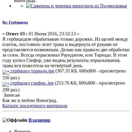
винограда.
Re: Гербициды
«
Ответ #3 :
01 Июня 2016, 23:32:13 »
Я гербицидом обрабатываю только дорожки. Из щелей между
плиток, постоянно лезет трава и выдернуть её руками не
представляется возможным. Делаю как правило две обработки
за сезон. Всегда опрыскивал Раундапом, или Торнадо. В этом
году купил Глифор, уже видны результаты опрыскивания,
трава вся пожелтела на четвёртый день.
гербицид торнадо.jpg
(307.35 КБ, 600x800 - просмотрено
330 раз.)
гербицид глифор..jpg
(253.76 КБ, 600x800 - просмотрено
299 раз.)
Записан
Как же я люблю Виноград.
Каталог посадочного материала
Владимиp
Ветеран