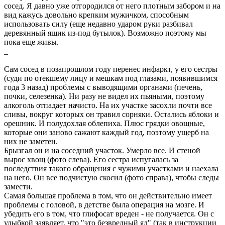
сосед. Я давно уже отгородился от него плотным забором и на
вид кажусь довольно крепким мужичком, способным
использовать силу (еще недавно ударом руки разбивал
деревянный ящик из-под бутылок). Возможно
поэтому
мы
пока еще живы.
_
Сам сосед в позапрошлом году перенес инфаркт, у его сестры
(суди по отекшему лицу и мешкам под глазами, появившимся
года 3 назад) проблемы с выводящими органами (печень,
почки, селезенка). Ни разу не видел их пьяными, поэтому
алкоголь отпадает начисто. На их участке засохли почти все
сливы, вокруг которых он травил сорняки. Остались яблоки и
орешник. И полудохлая облепиха. Плюс грядки овощные,
которые они заново сажают каждый год, поэтому ущерб на
них не заметен.
Брызгал он и на соседний участок. Умерло все. И стеной
вырос хвощ
(фото слева). Его с
естра испугалась за
последствия такого обращения с чужими участками и наехала
на него. Он все подчистую скосил (фото справа), чтобы следы
замести.
Самая большая проблема в том, что он действительно имеет
проблемы с головой, в детстве была операция на мозге. И
убедить его в том, что глифосат вреден - не получается. Он с
улыбкой заявляет, что "это безвредный яд" (так в инструкции