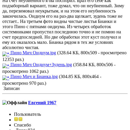
На счет неубиенного я бы поспорил. Брал его себе как
подзаборный вариант, тоже думал, что он неубиенный. Зиму
да, перезимовал неукрытым, и на этом его неубиенность
закончилась. Оидиум его на раз-два щелкает, зудень тоже не
отстает.. На третьем фото видны чистые листья Бианки и
этого Пино с пятнами оидиума. Из четырех обработок
системниками пропустил последнюю точно и не помню на
счет предпоследней. Но две обработки этот куст получил и
ему их оказалось мало. Бианка рядом в тех же условиях
абсолютно чистая.
Пино Мич Оидиум.jpg
(328.64 КБ, 800x509 - просмотрено
12353 раз.)
Пино Мич Оидиум+Зудень.jpg
(358.84 КБ, 800x506 -
просмотрено 1062 раз.)
Пино Мич и Бианка.jpg
(304.85 КБ, 800x464 -
просмотрено 970 раз.)
Записан
Евгений 1967
Пользователь
Спасибо