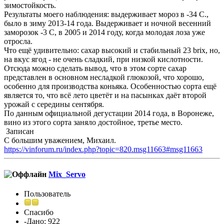
зимостойкость.
Результаты моего наблюдения: выдерживает мороз в -34 С.,
было в зиму 2013-14 года. Выдерживает и ночной весенний
заморозок -3 С, в 2005 и 2014 году, когда молодая лоза уже
отросла.
Что ещё удивительно: сахар высокий и стабильный 23 brix, но,
на вкус ягод - не очень сладкий, при низкой кислотности.
Отсюда можно сделать вывод, что в этом сорте сахар
представлен в основном несладкой глюкозой, что хорошо,
особенно для производства коньяка. Особенностью сорта ещё
является то, что всё лето цветёт и на пасынках даёт второй
урожай с середины сентября.
По данным официальной дегустации 2014 года, в Воронеже,
вино из этого сорта заняло достойное, третье место.
Записан
С большим уважением, Михаил.
https://vinforum.ru/index.php?topic=820.msg11663#msg11663
Mix_Servo
Пользователь
Спасибо
-Дано: 922