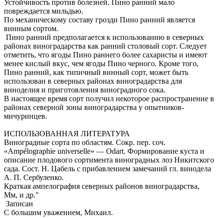
Устойчивость против болезней. Пино ранний мало
повреждается мильдью.
По механическому составу грозди Пино ранний является
винным сортом.
Пино ранний предполагается к использованию в северных
районах виноградарства как ранний столовый сорт. Следует
отметить, что ягоды Пино раннего более сахаристы и имеют
менее кислый вкус, чем ягоды Пино черного. Кроме того,
Пино ранний, как типичный винный сорт, может быть
использован в северных районах виноградарства для
виноделия и приготовления виноградного сока.
В настоящее время сорт получил некоторое распространение в
районах северной зоны виноградарства у опытников-
мичуринцев.
.
ИСПОЛЬЗОВАННАЯ ЛИТЕРАТУРА
Виноградные сорта по областям. Сокр. пер. соч.
«Ampélographie universelle» — Odart. Формирование куста и
описание плодового сортимента виноградных лоз Никитского
сада. Сост. Н. Цабель с прибавлением замечаний гл. винодела
А. П. Сербуленко.
Краткая ампелография северных районов виноградарства,
Мм, и др."
Записан
С большим уважением, Михаил.