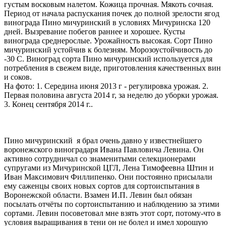
густым восковым налетом. Кожица прочная. Мякоть сочная.
Период от начала распускания почек до полной зрелости ягод
винограда Пино мичуринский в условиях Мичуринска 120
дней. Вызревание побегов раннее и хорошее. Кусты
винограда среднерослые. Урожайность высокая. Сорт Пино
мичуринский устойчив к болезням. Морозоустойчивость до
-30 С. Виноград сорта Пино мичуринский используется для
потребления в свежем виде, приготовления качественных вин
и соков.
На фото: 1. Середина июня 2013 г - регулировка урожая. 2.
Первая половина августа 2014 г, за неделю до уборки урожая.
3. Конец сентября 2014 г..
Пино мичуринский я брал очень давно у известнейшего
воронежского виноградаря Ивана Павловича Левина. Он
активно сотрудничал со знаменитыми селекционерами
супругами из Мичуринской ЦГЛ, Лена Тимофеевна Штин и
Иван Максимович Филлипенко. Они постоянно присылали
ему саженцы своих новых сортов для сортоиспытания в
Воронежской области. Взамен И.П. Левин был обязан
посылать отчёты по сортоиспытанию и наблюдению за этими
сортами. Левин посоветовал мне взять этот сорт, потому-что в
условия выращивания в тени он не болел и имел хорошую