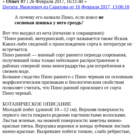
«
Ответ #7 :
26 Февраля 2017, 16:11:40 »
Цитата: Яковлевич из Саратова от 16 Февраля 2017, 13:06:18
А почему его назвали Пино, если вовсе
не
сосновая шишка у него гроздь
?
Вот что выудил из нета (печатаю в сокращении):
"Пино ранний, мичуринский, сорт называется также Иския.
Каких-либо сведений о происхождении сорта в литературе не
встречается.
Пино ранний — винный сорт раннего периода созревания,
получивший пока только небольшое распространение в
районах северной зоны виноградарства для потребления в
свежем виде.
Большое сходство Пино раннего с Пино черным по основным
морфологическим признакам и биологическим свойствам
позволяет считать, что Пино ранний произошел от сорта
Пино черный.
БОТАНИЧЕСКОЕ ОПИСАНИЕ
Молодой побег (длиной 10—12 см). Верхняя поверхность
первого листа покрыта редкими паутинистыми волосками.
Листья зеленые, на нижней поверхности заметны винно-
красные пятна. Верхушка коронки и концы зубчиков листьев
винно-красные. Вызревшие побеги тонкие, слабо ребристые,