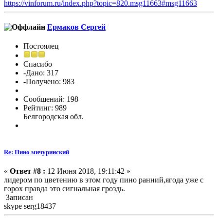
https://vinforum.ru/index.php?topic=820.msg11663#msg11663
Ермаков Сергей
Постоялец
Спасибо
-Дано: 317
-Получено: 983
Сообщений: 198
Рейтинг: 989
Белгородская обл.
Re: Пино мичуринский
«
Ответ #8 :
12 Июня 2018, 19:11:42 »
лидером по цветению в этом году пино ранний,ягода уже с
горох правда это сигнальная гроздь.
Записан
skype serg18437