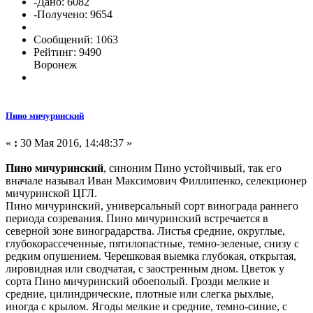
-Дано: 6082
-Получено: 9654
Сообщений: 1063
Рейтинг: 9490
Воронеж
Пино мичуринский
«
:
30 Мая 2016, 14:48:37 »
Пино мичуринский
, синоним Пино устойчивый, так его
вначале называл Иван Максимович Филлипенко, селекционер
мичуринской ЦГЛ.
Пино мичуринский, универсальный сорт винограда раннего
периода созревания. Пино мичуринский встречается в
северной зоне виноградарства. Листья средние, округлые,
глубокорассеченные, пятилопастные, темно-зеленые, снизу с
редким опушением. Черешковая выемка глубокая, открытая,
лировидная или сводчатая, с заостренным дном. Цветок у
сорта Пино мичуринский обоеполый. Грозди мелкие и
средние, цилиндрические, плотные или слегка рыхлые,
иногда с крылом. Ягоды мелкие и средние, темно-синие, с