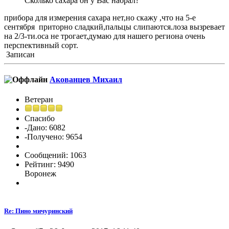
Сколько сахара он у Вас набрал?
прибора для измерения сахара нет,но скажу ,что на 5-е
сентября приторно сладкий,пальцы слипаются.лоза вызревает
на 2/3-ти.оса не трогает,думаю для нашего региона очень
перспективный сорт.
Записан
Акованцев Михаил
Ветеран
Спасибо
-Дано: 6082
-Получено: 9654
Сообщений: 1063
Рейтинг: 9490
Воронеж
Re: Пино мичуринский