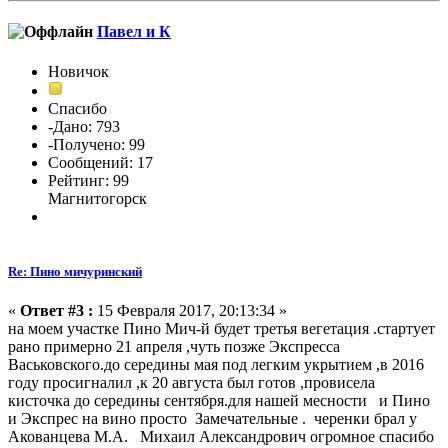
Павел и К
Новичок
Спасибо
-Дано: 793
-Получено: 99
Сообщений: 17
Рейтинг: 99
Магнитогорск
Re: Пино мичуринский
«
Ответ #3 :
15 Февраля 2017, 20:13:34 »
на моем участке Пино Мич-й будет третья вегетация .стартует
рано примерно 21 апреля ,чуть позже Экспресса
Васьковского.до середины мая под легким укрытием ,в 2016
году просигналил ,к 20 августа был готов ,провисела
кисточка до середины сентября.для нашей месности и Пино
и Экспрес на вино просто Замечательные . черенки брал у
Акованцева М.А. Михаил Александрович огромное спасибо