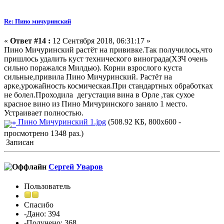
Re: Пино мичуринский
«
Ответ #14 :
12 Сентября 2018, 06:31:17 »
Пино Мичуринский растёт на прививке.Так получилось,что
пришлось удалить куст технического винограда(ХЗЧ очень
сильно поражался Милдью). Корни взрослого куста
сильные,привила Пино Мичуринский. Растёт на
арке,урожайность космическая.При стандартных обработках
не болел.Проходила дегустация вина в Орле ,так сухое
красное вино из Пино Мичуринского заняло 1 место.
Устраивает полностью.
Пино Мичуринский 1.jpg
(508.92 КБ, 800x600 -
просмотрено 1348 раз.)
Записан
Сергей Уваров
Пользователь
Спасибо
-Дано: 394
-Получено: 368