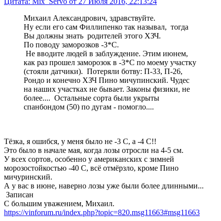
Цитата: Mix_Servo от 27 Июля 2016, 22:13:24
Михаил Александрович, здравствуйте.
Ну если его сам Филлипенко так называл, тогда
Вы должны знать родителей этого ХЗЧ.
По поводу заморозков -3*С.
Не вводите людей в заблуждение. Этим июнем,
как раз прошел заморозок в -3*С по моему участку
(стояли датчики). Потеряли ботву: П-33, П-26,
Рондо и конечно ХЗЧ Пино мичупинский. Чудес
на наших участках не бывает. Законы физики, не
более.... Остальные сорта были укрыты
спанбондом (50) по дугам - помогло....
Тёзка, я ошибся, у меня было не -3 С, а -4 С!!
Это было в начале мая, когда лозы отросли на 4-5 см.
У всех сортов, особенно у американских с зимней
морозостойкостью -40 С, всё отмёрзло, кроме Пино
мичуринский.
А у вас в июне, наверно лозы уже были более длинными...
Записан
С большим уважением, Михаил.
https://vinforum.ru/index.php?topic=820.msg11663#msg11663