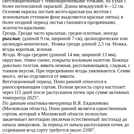
светлокоричневые с темнокоричневыми точками, на узлах с
более интенсивной окраской. Длина междоузлий 6—12 см.
Осенняя окраска листьев желто-красная (на желтом с
зеленоватым оттенком фоне выделяются красные пятна); в
более поздний период листья становятся прозрачными,
золотисто-красными.
Гроздь. Грозди
часто крылатые,
средне-плотные
, иногда
рыхлые
,
(длиной 9 см, шириной 7 см), цилиндрические или
цилиндро-конические, Ножка грозди длиной 2,5 см. Ножка,
ягоды короткая, зеленая.
Ягода. Ягоды средние (длиной 14 мм, шириной 13 мм),
округлые, тёмно синие, покрыты восковым налетом. Кожица
довольно толстая, мякоть нежная, расплывающаяся, сладкая, с
тонким вкусом. При перезревании ягоды увяливаются. Семян
много, легко отделяются от мякоти.
Вегетационный период. Пино ранний относится к
раносозревающим сортам.
Полная
зрелость сорта наступает
через 115 дней после распускания почек при сумме активных
температур 2025°.
По данным опытника-мичуринца В.Я. Евдокимова
(Московская область), Пино ранний является единственным
сортом, который в Московской области полностью
заканчивает вегетацию (включая естественный листопад) до
начала заморозков. За период от начала распускания почек до
созревания ягод сорту требуется около 2100°.