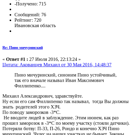
-Получено: 715
Сообщений: 76
Рейтинг: 720
Ивановская область
Re: Пино мичуринский
«
Ответ #1 :
27 Июля 2016, 22:13:24 »
Цитата: Акованцев Михаил от 30 Мая 2016, 14:48:37
Пино мичуринский, синоним Пино устойчивый,
так его вначале называл Иван Максимович
Филлипенко....
Михаил Александрович, здравствуйте.
Ну если его сам Филлипенко так называл, тогда Вы должны
знать родителей этого ХЗЧ.
По поводу заморозков -3*С.
Не вводите людей в заблуждение. Этим июнем, как раз
прошел заморозок в -3*С по моему участку (стояли датчики).
Потеряли ботву: П-33, П-26, Рондо и конечно ХЗЧ Пино
мичупинский. Чудес на наших участках не бывает. Законы