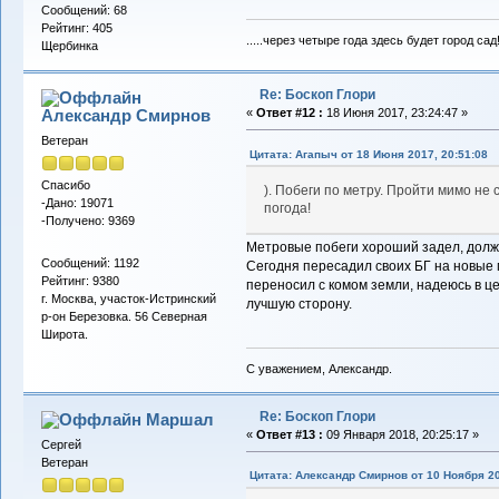
Сообщений: 68
Рейтинг: 405
.....через четыре года здесь будет город сад
Щербинка
Re: Боскоп Глори
Александр Смирнов
«
Ответ #12 :
18 Июня 2017, 23:24:47 »
Ветеран
Цитата: Агапыч от 18 Июня 2017, 20:51:08
Спасибо
). Побеги по метру. Пройти мимо не 
-Дано: 19071
погода!
-Получено: 9369
Метровые побеги хороший задел, должн
Сообщений: 1192
Сегодня пересадил своих БГ на новые 
Рейтинг: 9380
переносил с комом земли, надеюсь в це
г. Москва, участок-Истринский
лучшую сторону.
р-он Березовка. 56 Северная
Широта.
С уважением, Александр.
Re: Боскоп Глори
Маршал
«
Ответ #13 :
09 Января 2018, 20:25:17 »
Сергей
Ветеран
Цитата: Александр Смирнов от 10 Ноября 20