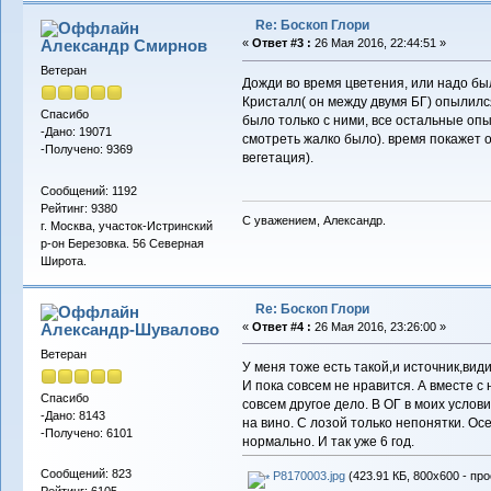
Re: Боскоп Глори
Александр Смирнов
«
Ответ #3 :
26 Мая 2016, 22:44:51 »
Ветеран
Дожди во время цветения, или надо бы
Кристалл( он между двумя БГ) опылилс
Спасибо
было только с ними, все остальные о
-Дано: 19071
смотреть жалко было). время покажет 
-Получено: 9369
вегетация).
Сообщений: 1192
Рейтинг: 9380
С уважением, Александр.
г. Москва, участок-Истринский
р-он Березовка. 56 Северная
Широта.
Re: Боскоп Глори
Александр-Шувалово
«
Ответ #4 :
26 Мая 2016, 23:26:00 »
Ветеран
У меня тоже есть такой,и источник,види
И пока совсем не нравится. А вместе с
Спасибо
совсем другое дело. В ОГ в моих услов
-Дано: 8143
на вино. С лозой только непонятки. Ос
-Получено: 6101
нормально. И так уже 6 год.
Сообщений: 823
P8170003.jpg
(423.91 КБ, 800x600 - пр