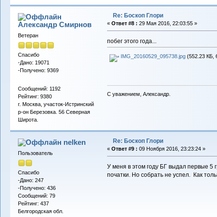
Re: Боскоп Глори
Александр Смирнов
«
Ответ #8 :
29 Мая 2016, 22:03:55 »
Ветеран
побег этого года...
Спасибо
IMG_20160529_095738.jpg
(552.23 КБ, 
-Дано: 19071
-Получено: 9369
Сообщений: 1192
С уважением, Александр.
Рейтинг: 9380
г. Москва, участок-Истринский
р-он Березовка. 56 Северная
Широта.
Re: Боскоп Глори
nelken
«
Ответ #9 :
09 Ноября 2016, 23:23:24 »
Пользователь
У меня в этом году БГ выдал первые 5 
Спасибо
початки. Но собрать не успел. Как тол
-Дано: 247
-Получено: 436
Сообщений: 79
Рейтинг: 437
Белгородская обл.