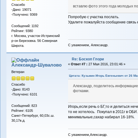
Спасибо
вставлю фото этого года молодых по
-Дано: 19071
-Получено: 9369
Попробую с участка послать.
Удалите пожалуйста сообщение связь 
Сообщений: 1192
Рейтинг: 9380
г. Москва, участок-Истринский
р-он Березовка. 56 Северная
С уважением, Александр.
Широта.
Re: Боскоп Глори
Александр-Шувалово
«
Ответ #7 :
27 Мая 2016, 23:01:46 »
Ветеран
Цитата: Кузьмин Игорь Евгеньевич от 26 Мая
Спасибо
Александр, поделитесь информацией
-Дано: 8143
фотками.
-Получено: 6101
Сообщений: 823
Игорь,если речь о БГ,то и делиться не
Рейтинг: 6105
то не хотелось. Покупал в 2011г в ОБИ
Санкт-Петербург, 60,03с.ш.
минимальные,сахар набирал 16-18%.
30,17в.д.
С уважением,Александр.