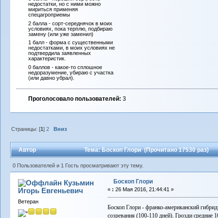
недостатки, но с ними можно
мириться применяя
спецагроприемы
2 балла - сорт-середнячок в моих
условиях, пока терплю, подбираю
замену (или уже заменил)
1 балл - форма с существенными
недостатками, в моих условиях не
подтвердила заявленных
характеристик.
0 баллов - какое-то сплошное
недоразумение, убираю с участка
(или давно убрал).
Проголосовало пользователей:
3
Страницы: [
1
]
2
Вниз
Автор
Тема: Боскоп Глори (Прочитано 17530 раз)
0 Пользователей и 1 Гость просматривают эту тему.
Боскоп Глори
Кузьмин
Игорь Евгеньевич
«
:
26 Мая 2016, 21:44:41 »
Ветеран
Боскоп Глори - франко-американский гибрид
созревания (100-110 дней). Грозди средние 1