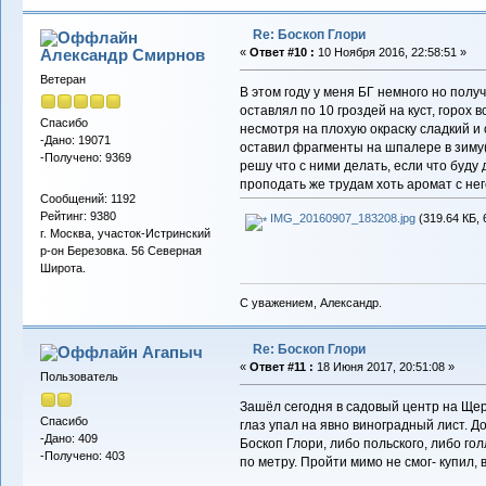
Re: Боскоп Глори
Александр Смирнов
«
Ответ #10 :
10 Ноября 2016, 22:58:51 »
Ветеран
В этом году у меня БГ немного но полу
оставлял по 10 гроздей на куст, горох
Спасибо
несмотря на плохую окраску сладкий и
-Дано: 19071
оставил фрагменты на шпалере в зиму
-Получено: 9369
решу что с ними делать, если что буду 
проподать же трудам хоть аромат с нег
Сообщений: 1192
Рейтинг: 9380
IMG_20160907_183208.jpg
(319.64 КБ, 
г. Москва, участок-Истринский
р-он Березовка. 56 Северная
Широта.
С уважением, Александр.
Re: Боскоп Глори
Агапыч
«
Ответ #11 :
18 Июня 2017, 20:51:08 »
Пользователь
Зашёл сегодня в садовый центр на Щер
Спасибо
глаз упал на явно виноградный лист. Д
-Дано: 409
Боскоп Глори, либо польского, либо го
-Получено: 403
по метру. Пройти мимо не смог- купил,