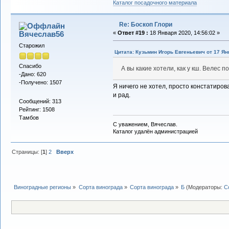
Каталог посадочного материала
Re: Боскоп Глори
Вячеслав56
«
Ответ #19 :
18 Января 2020, 14:56:02 »
Старожил
Цитата: Кузьмин Игорь Евгеньевич от 17 Ян
Спасибо
А вы какие хотели, как у кш. Велес по
-Дано: 620
-Получено: 1507
Я ничего не хотел, просто констатирова
и рад.
Сообщений: 313
Рейтинг: 1508
Тамбов
С уважением, Вячеслав.
Каталог удалён администрацией
Страницы: [
1
]
2
Вверх
Виноградные регионы
»
Сорта винограда
»
Сорта винограда
»
Б
(Модераторы:
С