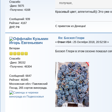
Спасибо
получше,
-Дано: 5675
-Получено: 4168
Красивый цвет, аппетитный)) Это уже 
Сообщений: 939
Рейтинг: 4167
С приветом из Донецка!
ДНР, РФ
Re: Боскоп Глори
Кузьмин
Игорь Евгеньевич
«
Ответ #14 :
25 Октября 2018, 20:52:58 »
Ветеран
Боскоп Глори в этом сезоне показал се
Спасибо
-Дано: 38152
-Получено: 46304
Сообщений: 6647
Рейтинг: 46345
Московская обл.г Павловский
Посад. 265 сортов винограда.