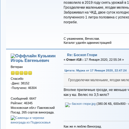
позволило в 2019 году снять урожай в 1,3
Гроздюлечки маленькие, ягодки мелень
Забраживал на ЧКД, двое суток холодно
полученного 1 литра половина с успех
погребе.
С уважением, Вячеслав.
Каталог удалён администрацией
Re: Боскоп Глори
Кузьмин
Игорь Евгеньевич
«
Ответ #18 :
17 Января 2020, 22:55:34 »
Ветеран
Цитата: Мурка от 17 Января 2020, 22:47:24
Спасибо
Гроздюлечки маленькие, ягодки мел
-Дано: 38152
-Получено: 46304
Вполне приличные грозди, не меньше че
как у кш. Велес по 3,5 кило?
Сообщений: 6647
Рейтинг: 46345
баскоп глори.jpg
(380.06 КБ, 600x800 -
Московская обл.г Павловский
Посад. 265 сортов винограда.
Как же я люблю Виноград.