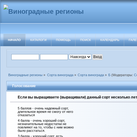
НАЧАЛО
КАТАЛОГИ
ПОМОЩЬ
ПОИСК
КАЛЕНДАРЬ
ГАЛЕ
Виноградные регионы
»
Сорта винограда
»
Сорта винограда
»
Б
(Модераторы:
С
Голосование
Если вы выращиваете (выращивали) данный сорт несколько лет 
5 баллов - очень надежный сорт,
длительное время не смогу от него
отказаться
4 балла - очень хороший сорт,
незначительные недостатки не
повлияют на то, чтобы с ним можно
было расстаться.
3 балла - хороший сорт, есть