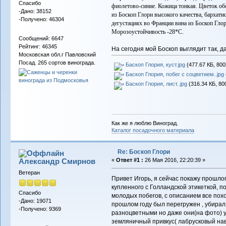
Спасибо
фиолетово-синие. Кожица тонкая. Цветок об
-Дано: 38152
из Боскоп Глори высокого качества, бархат
-Получено: 46304
дегустациях во Франции вина из Боскоп Гло
Морозоустойчивость -28*С.
Сообщений: 6647
Рейтинг: 46345
На сегодня мой Боскоп выглядит так, д
Московская обл.г Павловский
Посад. 265 сортов винограда.
Баскоп Глория, куст.jpg
(477.67 КБ, 800
Баскоп Глория, побег с соцветием..jpg
Баскоп Глория, лист..jpg
(316.34 КБ, 80
Как же я люблю Виноград.
Каталог посадочного материала
Re: Боскоп Глори
Александр Смирнов
«
Ответ #1 :
26 Мая 2016, 22:20:39 »
Ветеран
Привет Игорь, я сейчас покажу прошлог
купленного с Голландской этикеткой, п
Спасибо
молодых побегов, с описанием все пох
-Дано: 19071
прошлом году был перегружен , убирал 
-Получено: 9369
разноцветными но даже они(на фото) у
земляничный привкус( лабрусковый нав