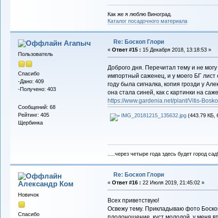
Как же я люблю Виноград.
Каталог посадочного материала
Re: Боскоп Глори
Агапыч
«
Ответ #15 :
15 Декабря 2018, 13:18:53 »
Пользователь
Доброго дня. Перечитал тему и не могу
Спасибо
импортный саженец, и у моего БГ лист 
-Дано: 409
году была сигналка, копия грозди у Ал
-Получено: 403
она стала синей, как с картинки на саж
https://www.gardenia.net/plant/Vitis-Bos
Сообщений: 68
Рейтинг: 405
IMG_20181215_135632.jpg
(443.79 КБ, 
Щербинка
.....через четыре года здесь будет город сад
Re: Боскоп Глори
Александр Ком
«
Ответ #16 :
22 Июля 2019, 21:45:02 »
Новичок
Всех приветствую!
Освежу тему. Прикладываю фото Боско
Спасибо
плодоношение, куст молодой, у меня вт