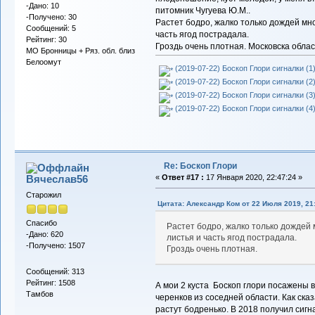
-Дано: 10
питомник Чугуева Ю.М..
-Получено: 30
Растет бодро, жалко только дождей мн
Сообщений: 5
часть ягод пострадала.
Рейтинг: 30
Гроздь очень плотная. Московска облас
МО Бронницы + Ряз. обл. близ
Белоомут
(2019-07-22) Боскоп Глори сигналки (1)
(2019-07-22) Боскоп Глори сигналки (2)
(2019-07-22) Боскоп Глори сигналки (3)
(2019-07-22) Боскоп Глори сигналки (4)
Re: Боскоп Глори
Вячеслав56
«
Ответ #17 :
17 Января 2020, 22:47:24 »
Старожил
Цитата: Александр Ком от 22 Июля 2019, 21
Спасибо
Растет бодро, жалко только дождей
-Дано: 620
листья и часть ягод пострадала.
-Получено: 1507
Гроздь очень плотная.
Сообщений: 313
Рейтинг: 1508
А мои 2 куста Боскоп глори посажены
Тамбов
черенков из соседней области. Как сказа
растут бодренько. В 2018 получил сиг