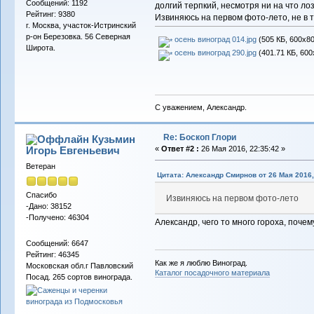
Сообщений: 1192
долгий терпкий, несмотря ни на что ло
Рейтинг: 9380
Извиняюсь на первом фото-лето, не в т
г. Москва, участок-Истринский
р-он Березовка. 56 Северная
осень виноград 014.jpg
(505 КБ, 600x80
Широта.
осень виноград 290.jpg
(401.71 КБ, 600
С уважением, Александр.
Re: Боскоп Глори
Кузьмин
Игорь Евгеньевич
«
Ответ #2 :
26 Мая 2016, 22:35:42 »
Ветеран
Цитата: Александр Смирнов от 26 Мая 2016,
Спасибо
Извиняюсь на первом фото-лето
-Дано: 38152
-Получено: 46304
Александр, чего то много гороха, поче
Сообщений: 6647
Рейтинг: 46345
Как же я люблю Виноград.
Московская обл.г Павловский
Каталог посадочного материала
Посад. 265 сортов винограда.