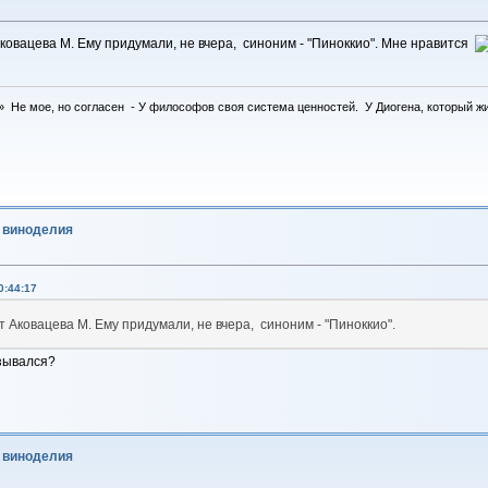
ковацева М. Ему придумали, не вчера, синоним - "Пиноккио". Мне нравится
 Не мое, но согласен - У философов своя система ценностей. У Диогена, который жил 
о виноделия
0:44:17
т Аковацева М. Ему придумали, не вчера, синоним - "Пиноккио".
азывался?
о виноделия