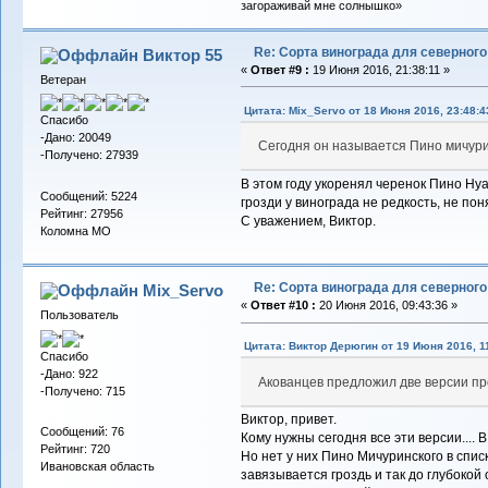
загораживай мне солнышко»
Re: Сорта винограда для северног
Виктор 55
«
Ответ #9 :
19 Июня 2016, 21:38:11 »
Ветеран
Цитата: Mix_Servo от 18 Июня 2016, 23:48:4
Спасибо
-Дано: 20049
Сегодня он называется Пино мичур
-Получено: 27939
В этом году укоренял черенок Пино Ну
Сообщений: 5224
грозди у винограда не редкость, не по
Рейтинг: 27956
С уважением, Виктор.
Коломна МО
Re: Сорта винограда для северног
Mix_Servo
«
Ответ #10 :
20 Июня 2016, 09:43:36 »
Пользователь
Цитата: Виктор Дерюгин от 19 Июня 2016, 1
Спасибо
-Дано: 922
Акованцев предложил две версии пр
-Получено: 715
Виктор, привет.
Сообщений: 76
Кому нужны сегодня все эти версии....
Рейтинг: 720
Но нет у них Пино Мичуринского в спис
Ивановская область
завязывается гроздь и так до глубокой 