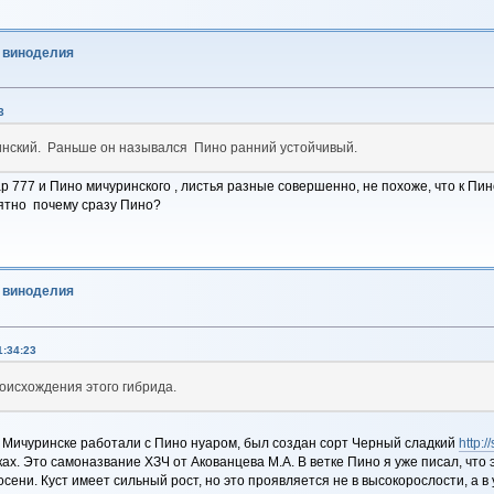
о виноделия
3
инский. Раньше он назывался Пино ранний устойчивый.
ар 777 и Пино мичуринского , листья разные совершенно, не похоже, что к П
нятно почему сразу Пино?
о виноделия
1:34:23
оисхождения этого гибрида.
 В Мичуринске работали с Пино нуаром, был создан сорт Черный сладкий
http:/
ках. Это самоназвание ХЗЧ от Акованцева М.А. В ветке Пино я уже писал, что 
осени. Куст имеет сильный рост, но это проявляется не в высокорослости, а в