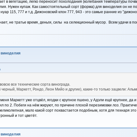
пает в вегетацию, легко переносит похолодания (колебания температуры почвы)
ия. Нужен купаж. Как самостоятельный сорт (форма) для виноделия он не пой
уар 115, 777 и т.д. Дижоновский клон 777, 943 - это самые ранние из "дижоно
инает, не тратье время, деньги, силы на селекционный мусор. Всем удачи в по
о виноделия
9
вовсю все технические сорта винограда.
 черный, Маркетт, Рондо, Леон Мийо и другие), какие-то только зацвели: Альм
еня Маркетт уже отцвёл, ягодки с крупное пшено, у Адэли ещё крупнее, да и
авил по 2. Побеги на нём жируют, по причине плохой перезимовки лоз. Практич
великолепная, мало какой сорт похвастается подобным, хотя для технаря это
ронный и тот цветёт.
о виноделия