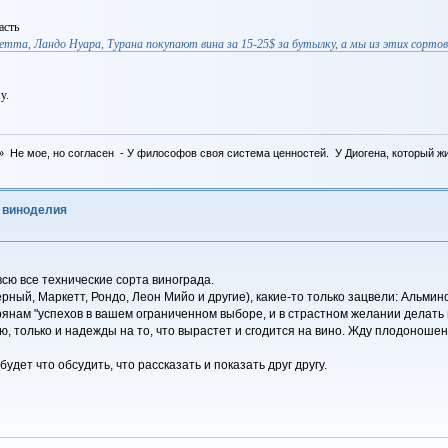
асть
етта, Ландо Нуара, Турана покупают вина за 15-25$ за бутылку, а мы из этих сортов 
у.
 Не мое, но согласен - У философов своя система ценностей. У Диогена, который жил 
о виноделия
сю все технические сорта винограда.
рный, Маркетт, Рондо, Леон Мийо и другие), какие-то только зацвели: Альминс
рянам "успехов в вашем ограниченном выборе, и в страстном желании делать 
таю, только и надежды на то, что вырастет и сгодится на вино. Жду плодонош
будет что обсудить, что рассказать и показать друг другу.