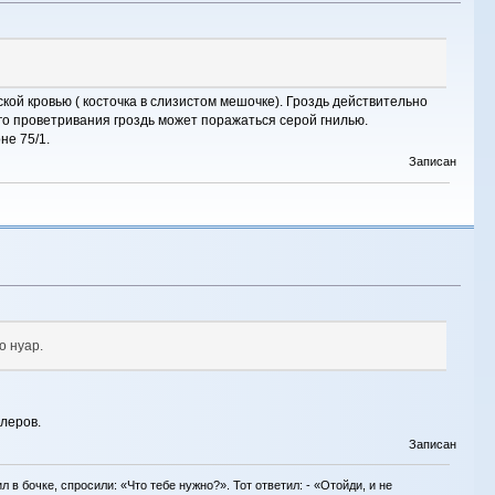
й кровью ( косточка в слизистом мешочке). Гроздь действительно
ого проветривания гроздь может поражаться серой гнилью.
не 75/1.
Записан
о нуар.
леров.
Записан
в бочке, спросили: «Что тебе нужно?». Тот ответил: - «Отойди, и не