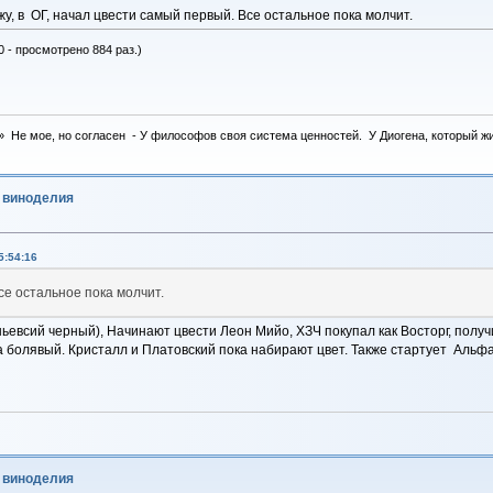
жу, в ОГ, начал цвести самый первый. Все остальное пока молчит.
0 - просмотрено 884 раз.)
 Не мое, но согласен - У философов своя система ценностей. У Диогена, который жил 
о виноделия
5:54:16
се остальное пока молчит.
евсий черный), Начинают цвести Леон Мийо, ХЗЧ покупал как Восторг, получи
да болявый. Кристалл и Платовский пока набирают цвет. Также стартует Альф
о виноделия