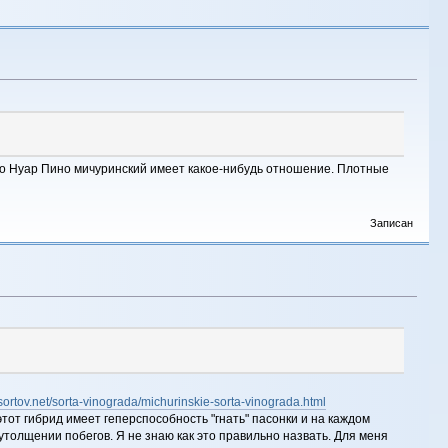
ино Нуар Пино мичуринский имеет какое-нибудь отношение. Плотные
Записан
/sortov.net/sorta-vinograda/michurinskie-sorta-vinograda.html
этот гибрид имеет геперспособность "гнать" пасонки и на каждом
 утолщении побегов. Я не знаю как это правильно назвать. Для меня