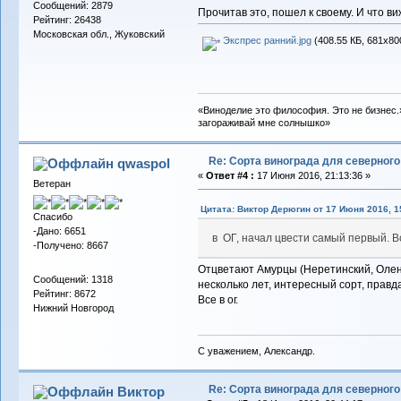
Сообщений: 2879
Прочитав это, пошел к своему. И что ви
Рейтинг: 26438
Московская обл., Жуковский
Экспрес ранний.jpg
(408.55 КБ, 681x80
«Виноделие это философия. Это не бизнес.»
загораживай мне солнышко»
Re: Сорта винограда для северног
qwaspol
«
Ответ #4 :
17 Июня 2016, 21:13:36 »
Ветеран
Цитата: Виктор Дерюгин от 17 Июня 2016, 1
Спасибо
-Дано: 6651
в ОГ, начал цвести самый первый. В
-Получено: 8667
Отцветают Амурцы (Неретинский, Олень
Сообщений: 1318
несколько лет, интересный сорт, прав
Рейтинг: 8672
Все в ог.
Нижний Новгород
С уважением, Александр.
Re: Сорта винограда для северног
Виктор