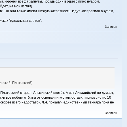
, коронки всегда загнуты. Гроздь один в один с пино нуаром.
дет, на мой взгляд.
в". Но они также имеют низкую кислотность. Идут как правило в купаж,
исках "идеальных сортов".
Записан
инский, Платовский).
 Платовский отцвёл, Альминский цветёт. А вот Ливадийский не думает,
ески все побеги отбиты от основания кустов, оставил примерно по 10
 скорее всего недостаток. Л.Ч. пожалуй единственный технарь пока не
Записан