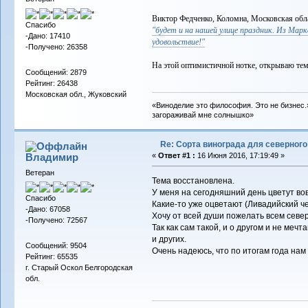
Виктор Федченко, Коломна, Московская обл
Спасибо
"будет и на нашей улице праздник. Из Марк
-Дано: 17410
удовольствие!"
-Получено: 26358
На этой оптимистичной нотке, открываю тем
Сообщений: 2879
Рейтинг: 26438
Московская обл., Жуковский
«Виноделие это философия. Это не бизнес.»
загораживай мне солнышко»
Re: Сорта винограда для северног
Владимиp
«
Ответ #1 :
16 Июня 2016, 17:19:49 »
Ветеран
Тема восстановлена.
У меня на сегодняшний день цветут вов
Спасибо
Какие-то уже оцветают (Ливадийский че
-Дано: 67058
Хочу от всей души пожелать всем севе
-Получено: 72567
Так как сам такой, и о другом и не меч
и других.
Сообщений: 9504
Очень надеюсь, что по итогам года нам 
Рейтинг: 65535
г. Старый Оскол Белгородская
обл.