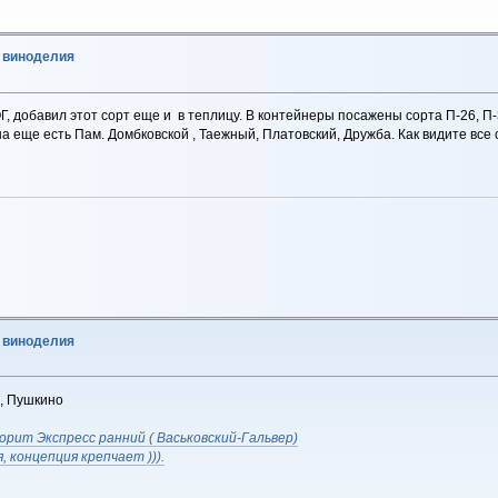
о виноделия
Г, добавил этот сорт еще и в теплицу. В контейнеры посажены сорта П-26, П-
а еще есть Пам. Домбковской , Таежный, Платовский, Дружба. Как видите все 
о виноделия
, Пушкино
орит Экспресс ранний ( Васьковский-Гальвер)
 концепция крепчает ))).