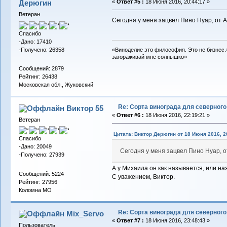
Дерюгин
«
Ответ #5 :
18 Июня 2016, 20:44:17 »
Ветеран
Сегодня у меня зацвел Пино Нуар, от А
Спасибо
-Дано: 17410
-Получено: 26358
«Виноделие это философия. Это не бизнес.»
загораживай мне солнышко»
Сообщений: 2879
Рейтинг: 26438
Московская обл., Жуковский
Re: Сорта винограда для северног
Виктор 55
«
Ответ #6 :
18 Июня 2016, 22:19:21 »
Ветеран
Цитата: Виктор Дерюгин от 18 Июня 2016, 2
Спасибо
-Дано: 20049
Сегодня у меня зацвел Пино Нуар, о
-Получено: 27939
А у Михаила он как называется, или н
Сообщений: 5224
С уважением, Виктор.
Рейтинг: 27956
Коломна МО
Re: Сорта винограда для северног
Mix_Servo
«
Ответ #7 :
18 Июня 2016, 23:48:43 »
Пользователь