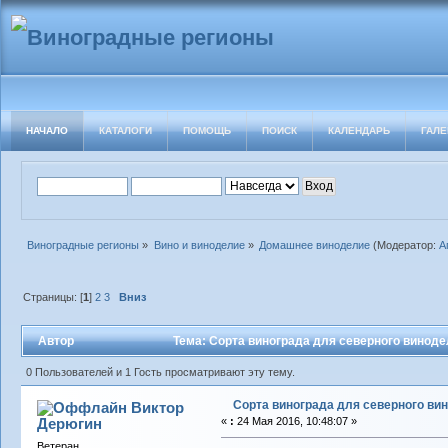
НАЧАЛО
КАТАЛОГИ
ПОМОЩЬ
ПОИСК
КАЛЕНДАРЬ
ГАЛЕ
Виноградные регионы
»
Вино и виноделие
»
Домашнее виноделие
(Модератор:
А
Страницы: [
1
]
2
3
Вниз
Автор
Тема: Сорта винограда для северного виноде
0 Пользователей и 1 Гость просматривают эту тему.
Сорта винограда для северного ви
Виктор
Дерюгин
«
:
24 Мая 2016, 10:48:07 »
Ветеран