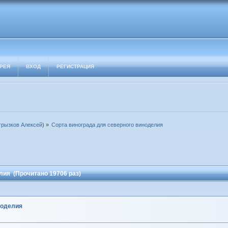
РЕЯ
ВХОД
РЕГИСТРАЦИЯ
грызков Алексей
) »
Сорта винограда для северного виноделия
лия (Прочитано 19706 раз)
ноделия