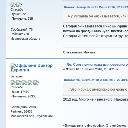
Цитата: Виктор 55 от 18 Июня 2016, 22:19:2
Спасибо
-Дано: 922
А у Михаила он как называется, или
-Получено: 715
Сегодня он называется Пино мичуринск
Сообщений: 76
похожа на гроздь Пино нуар. Кислотнос
Рейтинг: 720
Сегодня из технарей в открытом грунте
Ивановская область
С уважением Михаил.
Re: Сорта винограда для северног
Виктор
Дерюгин
«
Ответ #8 :
19 Июня 2016, 11:34:23 »
Ветеран
Цитата: Mix_Servo от 18 Июня 2016, 23:48:4
Спасибо
...Это гибрид с американской кровью
-Дано: 17410
-Получено: 26358
2012 год. Много не известного. Накрыв
Сообщений: 2879
Рейтинг: 26438
Московская обл., Жуковский
«Виноделие это философия. Это не бизнес.»