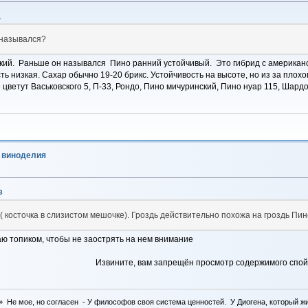
1
 назывался?
ий. Раньше он назывался Пино ранний устойчивый. Это гибрид с американско
ть низкая. Сахар обычно 19-20 брикс. Устойчивость на высоте, но из за плох
 цветут Васьковского 5, П-33, Рондо, Пино мичуринский, Пино нуар 115, Шардо
о виноделия
3
 ( косточка в слизистом мешочке). Гроздь действительно похожа на гроздь Пин
аю топиком, чтобы не заострять на нем внимание
Извините, вам запрещён просмотр содержимого спой
 Не мое, но согласен - У философов своя система ценностей. У Диогена, который жил 