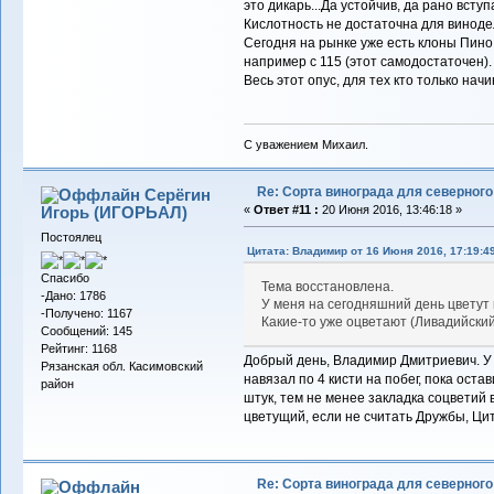
это дикарь...Да устойчив, да рано всту
Кислотность не достаточна для винодел
Сегодня на рынке уже есть клоны Пино н
например с 115 (этот самодостаточен).
Весь этот опус, для тех кто только нач
С уважением Михаил.
Re: Сорта винограда для северног
Серёгин
Игорь (ИГОРЬАЛ)
«
Ответ #11 :
20 Июня 2016, 13:46:18 »
Постоялец
Цитата: Владимиp от 16 Июня 2016, 17:19:4
Спасибо
Тема восстановлена.
-Дано: 1786
У меня на сегодняшний день цветут 
-Получено: 1167
Какие-то уже оцветают (Ливадийский
Сообщений: 145
Рейтинг: 1168
Добрый день, Владимир Дмитриевич. У м
Рязанская обл. Касимовский
навязал по 4 кисти на побег, пока ост
район
штук, тем не менее закладка соцветий 
цветущий, если не считать Дружбы, Цит
Re: Сорта винограда для северног