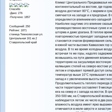
Климат Центрального Предкавказья не
континентальный на востоке, где годо
Спасибо
воздуха достигает 80°С, с жарким и су
-Дано: 276
смягчается на западе и к предгорью. 
-Получено: 1857
определяется влиянием юго-западной 
Наиболее ощутимо это влияние сказыва
Сообщений: 250
преимущественно восточные сухие и х
Рейтинг: 1871
шторма и даже урагана. В теплое время
станица Темнолесская ул.
повторяемостью приходят западные ве
Центральная 161 кв.2
становится очагом формирования силь
Ставропольский край
в южной части высоких Кавказских гор 
воздуха. В то же время холодные возд
встречая те же горы, надолго задержив
возвышаясь на пути движения влажных
территорию на засушливую восточную 
калмыцких степей на северо-востоке у
летом и открывает прямой доступ сил
температур выше 10°С превышает в во
запад и с увеличением высоты местнос
Продолжительность теплого периода (
части территории составляет 9 месяцев
юга на север и с запада на восток. В 
350-500 мм, на Ставропольской возвыш
наблюдается летом: их число в два ра
влажность воздуха имеет ярко выраже
отмечаются в июле-августе и зачастую