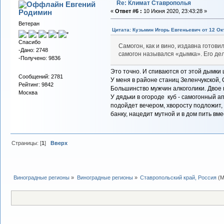
Re: Климат Ставрополья
Евгений
Родимин
«
Ответ #6 :
10 Июня 2020, 23:43:28 »
Ветеран
Цитата: Кузьмин Игорь Евгеньевич от 12 Окт
Спасибо
Самогон, как и вино, издавна готови
-Дано: 2748
самогон назывался «дымка». Его дел
-Получено: 9836
Это точно. И спиваются от этой дымки
Сообщений: 2781
У меня в районе станиц Зеленчукской,
Рейтинг: 9842
Большинство мужчин алкоголики. Двое п
Москва
У дядьки в огороде куб - самогонный а
подойдет вечером, хворосту подложит,
банку, нацедит мутной и в дом пить вм
Страницы: [
1
]
Вверх
Виноградные регионы
»
Виноградные регионы
»
Ставропольский край, Россия
(М