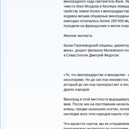
виноградного сада смотритель Ванк. Э
«места близ Моздока и Кизляра лежащи
свойству земли более к виноградарству
издавна весьма обширные виноградные
ежегодно получалось более 200 000 вёд
походили на французские и могли сохра
Мнение эксперта.
Казак Горячеводской общины, директо
вина», доцент филиала Московского го
в Севастополе Дмитрий Федосов:
«То, что виноградарство и виноделие - 
неоспоримо. Но до сих пор неизвестно,
который до сих пор произрастает в лес
других народов.
Виноград в этой местности выращивал
веке. После них на протяжении несколь
аланы, предки нынешних осетин, полов
наследие всех этих народов нашло отр
Что касается сортов, мы их отправляе
генетическую экспертизу по программ