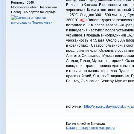
Рейтинг: 46346
Большого Кавказа. В почвенном покро
Московская обл.г Павловский
черноземы. Климат континентальный. 
Посад. 265 сортов винограда.
—25°С. Осадков 300—500 мм в год. Су
3600°С.
))))))
Виноградарство возникло в 
получило с 17 в. после заселения кра
и виноделия наступил после установле
укрывное. Площадь виноградников 16,7 
урожайность 47,5 ц/га. Около 80% пл
в хозяйствах «Ставропольвино», в сост
предприятия края. Основные сорта вин
Алиготе, Сильванер, Мускат венгерски
Агадаи, Галан, Мускат венгерский. Ос
виноделия края — производство высоко
и коньячных виноматериалов. Лучшие в
прасковейский, Янтарь Ставрополья, Б
Бештау, Сильванер Бештау, Мускат (ши
источник;
http://eniw.ru/stavropolskiy-kra
Как же я люблю Виноград.
Каталог посадочного материала