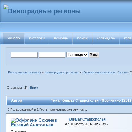
НАЧАЛО
КАТАЛОГИ
ПОМОЩЬ
ПОИСК
КАЛЕНДАРЬ
ГАЛЕ
Виноградные регионы
»
Виноградные регионы
»
Ставропольский край, Россия
(М
Страницы: [
1
]
Вниз
Автор
Тема: Климат Ставрополья (Прочитано 12519 
0 Пользователей и 1 Гость просматривают эту тему.
Климат Ставрополья
Соханев
Евгений Анатольев
«
:
07 Марта 2014, 20:55:39 »
Старожил