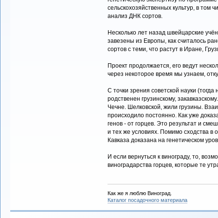
сельскохозяйственных культур, в том ч
анализ ДНК сортов.
Несколько лет назад швейцарские учён
завезены из Европы, как считалось ра
сортов с теми, что растут в Иране, Груз
Проект продолжается, его ведут несколь
через некоторое время мы узнаем, отк
С точки зрения советской науки (тогда 
родственен грузинскому, закавказскому.
Чечне. Шелковской, жили грузины. Вз
происходило постоянно. Как уже доказа
генов - от горцев. Это результат и сме
и тех же условиях. Помимо сходства в 
Кавказа доказана на генетическом уров
И если вернуться к винограду, то, воз
виноградарства горцев, которые те ут
Как же я люблю Виноград.
Каталог посадочного материала