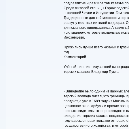
под развитие и разбила там казачье по
Среди жителей станицы Горячеводской
нынешней Чечни и Ингушетии. Там в св
Традиционные для той местности сорт
растут у местных жителей во дворах. 
для казачьего виноградника. А также с 
«сильванер», которые возделывались 
Иноземцево.
Прижились лучше всего казачьи и грузи
год.
Комментарий
Учёный-лингвист, изучавший винограда
терских казаков, Владимир Пукиш:
«Виноделие было одним из важных элем
терский воевода писал, что гребенцы 
продают, а уже в 1689 году из Москвы 
церковное вино, арбузы и прочие овощ
первых свидетельств о производстве 
виноделие терских казаков неоднократн
году царское правительство отправило
государственного хозяйства, в которой