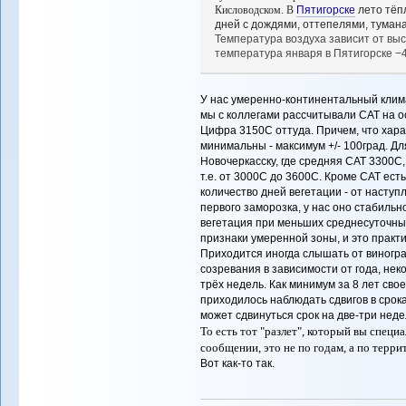
Кисловодском. В
Пятигорске
лето тёп
дней с дождями, оттепелями, туманами
Температура воздуха зависит от выс
температура января в Пятигорске −4,0 °
У нас умеренно-континентальный клима
мы с коллегами рассчитывали САТ на о
Цифра 3150С оттуда. Причем, что хара
минимальны - максимум +/- 100град. Д
Новочеркасску, где средняя САТ 3300С,
т.е. от 3000С до 3600С. Кроме САТ ес
количество дней вегетации - от насту
первого заморозка, у нас оно стабильн
вегетация при меньших среднесуточны
признаки умеренной зоны, и это практ
Приходится иногда слышать от виногра
созревания в зависимости от года, нек
трёх недель. Как минимум за 8 лет сво
приходилось наблюдать сдвигов в срока
может сдвинуться срок на две-три неде
То есть тот "разлет", который вы спец
сообщении, это не по годам, а по терр
Вот как-то так.