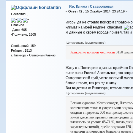
Re: Климат Ставрополья
konctantin
«
Ответ #2 :
15 Октября 2014, 23:24:19 »
Постоялец
Игорь, да не стоило поиском справочно
Спасибо
климат на моей Родине, спасибо!
-Дано: 605
Я данные о своём городе привел, так и 
-Получено: 1505
Цитировать (выделенное)
Сообщений: 159
Рейтинг: 1513
Конкретно по моей местности
3150 средне
г.Пятигорск Северный Кавказ
Живу я в Пятигорске и данные привёл по Пя
выше писал Евгений Анатольевич, это наприм
Ставропольский край далеко не самый мале
ближе к горам, как раз где я живу.
Вот выдержка из Википедии, которая описы
Цитировать (выделенное)
Регион курортов Железноводск, Пятигор
количеством тепла и умеренными осадка
осадков в пределах 600 мм преимуществе
зоной здесь, как правило, выше среднего
влажность на уровне 65-71 %, число дней
характерны зимой), дней с осадками 120
туманами и изморозью бывают в осенне-з