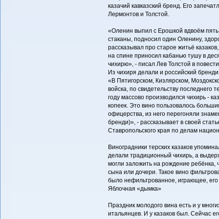
казачий кавказский бренд. Его запечат
Лермонтов и Толстой.
«Оленин выпил с Ерошкой вдвоём пять 
стаканы, подносил один Оленину, здоро
рассказывал про старое житьё казаков
на спине приносил кабанью тушу в деся
чихирю», - писал Лев Толстой в повести
Из чихиря делали и российский бренди
«В Пятигорском, Кизлярском, Моздокск
войска, по свидетельству последнего т
году массово производился чихирь - ка
копеек. Это вино пользовалось больши
офицерства, из него перегоняли знаме
бренди)», - рассказывает в своей стат
Ставропольского края по делам национ
Виноградники терских казаков упоминали
делали традиционный чихирь, а выдер
могли заложить на рождение ребёнка, 
сына или дочери. Такое вино фильтров
было нефильтрованное, играющее, его 
Яблочная «дымка»
Праздник молодого вина есть и у многи
итальянцев. И у казаков был. Сейчас е