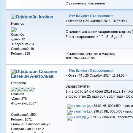
С уважением, Константин.
Re: Климат Ставрополья
krokus
«
Ответ #3 :
24 Октября 2014, 16:37:49 »
Новичок
Отслеживаю сроки созревания сортов (2
Спасибо
5 лет созревание + "-" 3 - 5 дней.
-Дано: 12
-Получено: 234
Сообщений: 49
Рейтинг: 235
г.Ставрополь участок с.Надежда
тел 8 962 443 23 95
Re: Климат Ставрополья
Соханев
Евгений Анатольев
«
Ответ #4 :
25 Октября 2014, 11:24:03 »
Старожил
Здравствуйте!
1 и 2 фото 24 октября 2014 года 17 час
Спасибо
3 фото утро 25 октября 2014 года - 16 
-Дано: 276
-Получено: 1857
укрытие.jpg
(88.02 КБ, 800x450 - просм
укрытие1.jpg
(96.76 КБ, 800x450 - прос
Сообщений: 250
Снег.jpg
(78.29 КБ, 800x450 - просмотр
Рейтинг: 1871
станица Темнолесская ул.
Центральная 161 кв.2