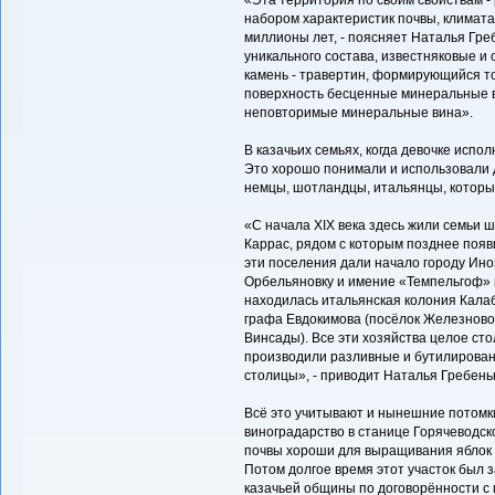
«Эта территория по своим свойствам 
набором характеристик почвы, климата,
миллионы лет, - поясняет Наталья Греб
уникального состава, известняковые и
камень - травертин, формирующийся то
поверхность бесценные минеральные во
неповторимые минеральные вина».
В казачьих семьях, когда девочке исполн
Это хорошо понимали и использовали 
немцы, шотландцы, итальянцы, которые
«С начала XIX века здесь жили семьи 
Каррас, рядом с которым позднее поя
эти поселения дали начало городу Ин
Орбельяновку и имение «Темпельгоф» 
находилась итальянская колония Калаб
графа Евдокимова (посёлок Железново
Винсады). Все эти хозяйства целое ст
производили разливные и бутилирован
столицы», - приводит Наталья Гребень
Всё это учитывают и нынешние потомки
виноградарство в станице Горячеводс
почвы хороши для выращивания яблок и
Потом долгое время этот участок был 
казачьей общины по договорённости с