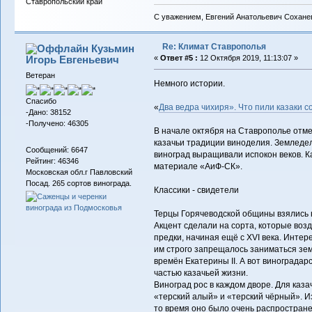
Ставропольский край
С уважением, Евгений Анатольевич Сохане
Re: Климат Ставрополья
Кузьмин
Игорь Евгеньевич
«
Ответ #5 :
12 Октября 2019, 11:13:07 »
Ветеран
Немного истории.
Спасибо
«
Два ведра чихиря». Что пили казаки с
-Дано: 38152
-Получено: 46305
В начале октября на Ставрополье отме
казачьи традиции виноделия. Земледелие
Сообщений: 6647
виноград выращивали испокон веков. Как
Рейтинг: 46346
материале «АиФ-СК».
Московская обл.г Павловский
Посад. 265 сортов винограда.
Классики - свидетели
Терцы Горячеводской общины взялись 
Акцент сделали на сорта, которые возд
предки, начиная ещё с XVI века. Интере
им строго запрещалось заниматься зем
времён Екатерины II. А вот винограда
частью казачьей жизни.
Виноград рос в каждом дворе. Для каз
«терский алый» и «терский чёрный». Из
то время оно было очень распространен