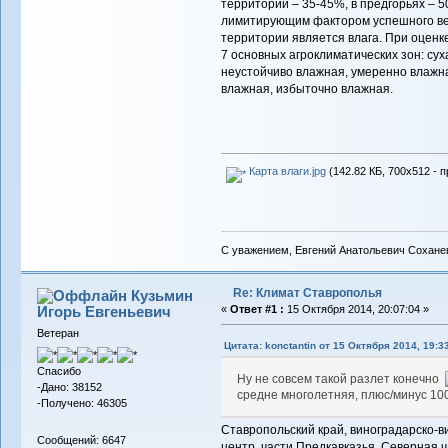
территории – 35-45%, в предгорьях – 5
лимитирующим фактором успешного вед
территории является влага. При оценк
7 основных агроклиматических зон: сух
неустойчиво влажная, умеренно влажна
влажная, избыточно влажная.
Карта влаги.jpg
(142.82 КБ, 700x512 - 
С уважением, Евгений Анатольевич Сохане
Re: Климат Ставрополья
Кузьмин
Игорь Евгеньевич
«
Ответ #1 :
15 Октября 2014, 20:07:04 »
Ветеран
Цитата: konctantin от 15 Октября 2014, 19:3
Спасибо
Ну не совсем такой разлет конечно
-Дано: 38152
средне многолетняя, плюс/минус 100
-Получено: 46305
Ставропольский край, виноградарско-в
Сообщений: 6647
центр, части Предкавказья. Северная 