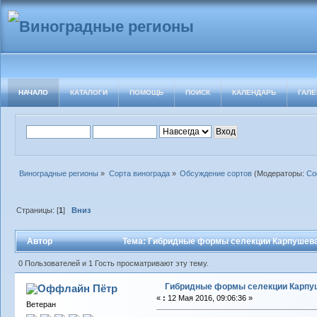
НАЧАЛО
КАТАЛОГИ
ПОМОЩЬ
ПОИСК
КАЛЕНДАРЬ
ГАЛЕ
Виноградные регионы
»
Сорта винограда
»
Обсуждение сортов
(Модераторы:
Со
Страницы: [
1
]
Вниз
Автор
Тема: Гибридные формы селекции Карпушева А
0 Пользователей и 1 Гость просматривают эту тему.
Гибридные формы селекции Карпуше
Пётр
«
:
12 Мая 2016, 09:06:36 »
Ветеран