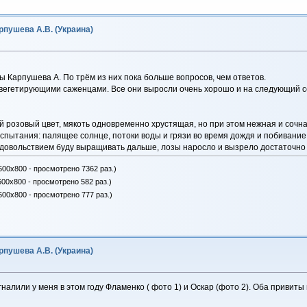
пушева А.В. (Украина)
ы Карпушева А. По трём из них пока больше вопросов, чем ответов.
вегетирующими саженцами. Все они выросли очень хорошо и на следующий сез
 розовый цвет, мякоть одновременно хрустящая, но при этом нежная и сочна
испытания: палящее солнце, потоки воды и грязи во время дождя и побивание
С удовольствием буду выращивать дальше, лозы наросло и вызрело достаточно
600x800 - просмотрено 7362 раз.)
600x800 - просмотрено 582 раз.)
600x800 - просмотрено 777 раз.)
пушева А.В. (Украина)
гналили у меня в этом году Фламенко ( фото 1) и Оскар (фото 2). Оба привит