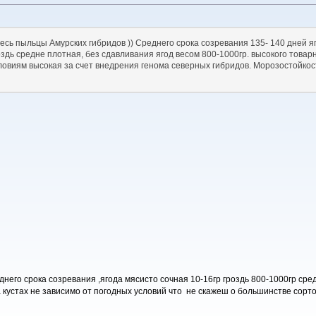
месь пыльцы Амурских гибридов )) Среднего срока созревания 135- 140 дней 
роздь средне плотная, без сдавливания ягод весом 800-1000гр. высокого товар
овиям высокая за счет внедрения генома северных гибридов. Морозостойкос
него срока созревания ,ягода мясисто сочная 10-16гр гроздь 800-1000гр сре
 кустах не зависимо от погодных условий что не скажеш о большинстве сорт