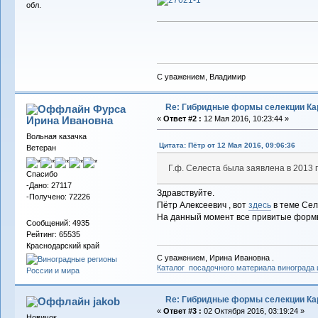
обл.
С уважением, Владимир
Re: Гибридные формы селекции Кар
Фурса
Ирина Ивановна
«
Ответ #2 :
12 Мая 2016, 10:23:44 »
Вольная казачка
Цитата: Пётр от 12 Мая 2016, 09:06:36
Ветеран
Г.ф. Селеста была заявлена в 2013 
Спасибо
-Дано: 27117
Здравствуйте.
-Получено: 72226
Пётр Алексеевич , вот
здесь
в теме Сел
На данный момент все привитые формы 
Сообщений: 4935
Рейтинг: 65535
Краснодарский край
С уважением, Ирина Ивановна .
Каталог посадочного материала винограда
Re: Гибридные формы селекции Кар
jakob
«
Ответ #3 :
02 Октября 2016, 03:19:24 »
Новичок