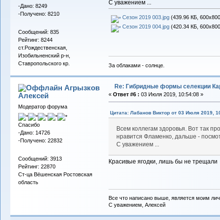
С уважением ...
-Дано: 8249
-Получено: 8210
Сезон 2019 003.jpg
(439.96 КБ, 600x800
Сезон 2019 004.jpg
(420.34 КБ, 600x800
Сообщений: 835
Рейтинг: 8244
ст.Рождественская,
Изобильненский р-н,
Ставропольского кр.
За облаками - солнце.
Re: Гибридные формы селекции Кар
Агрызков
Алексей
«
Ответ #6 :
03 Июля 2019, 10:54:08 »
Модератор форума
Цитата: Лабанов Виктор от 03 Июля 2019, 1
Спасибо
Всем коллегам здоровья. Вот так пр
-Дано: 14726
нравится Фламенко, дальше - посмо
-Получено: 22832
С уважением ...
Сообщений: 3913
Красивые ягодки, лишь бы не трещали
Рейтинг: 22870
Ст-ца Вёшенская Ростовская
область
Все что написано выше, является моим лич
С уважением, Алексей