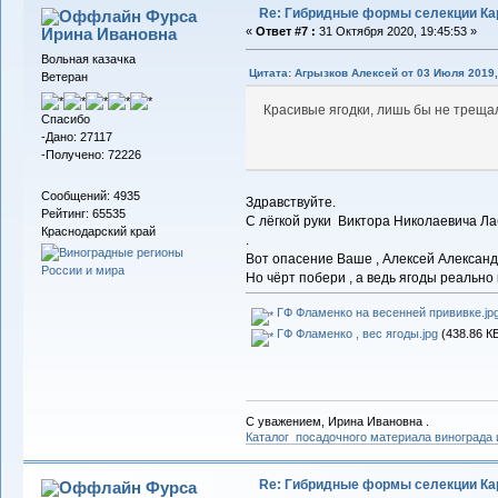
Re: Гибридные формы селекции Кар
Фурса
Ирина Ивановна
«
Ответ #7 :
31 Октября 2020, 19:45:53 »
Вольная казачка
Цитата: Агрызков Алексей от 03 Июля 2019,
Ветеран
Красивые ягодки, лишь бы не треща
Спасибо
-Дано: 27117
-Получено: 72226
Сообщений: 4935
Здравствуйте.
Рейтинг: 65535
С лёгкой руки Виктора Николаевича Ла
Краснодарский край
.
Вот опасение Ваше , Алексей Александро
Но чёрт побери , а ведь ягоды реально к
ГФ Фламенко на весенней прививке.jp
ГФ Фламенко , вес ягоды.jpg
(438.86 КБ
С уважением, Ирина Ивановна .
Каталог посадочного материала винограда
Re: Гибридные формы селекции Кар
Фурса