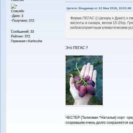
Цитата: Владимиp от 12 Мая 2016, 10:01:46
Спасибо
-Дано: 3
Форма ПЕГАС (( Цезарь х Дукат) х с
-Получено: 372
кислоты и сахара, весом 15-25гр. Г
неблагоприятным климатическим усл
Сообщений: 33
Рейтинг: 372
Германия г.Karlsruhe
Это ПЕГАС ?
ЧЕСТЕР (Талисман *Наталья) сорт сред
созревшим очень долго сохраняется на