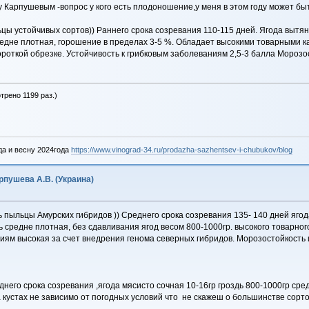
у Карпушевым -вопрос у кого есть плодоношение,у меня в этом году может быт
цы устойчивых сортов)) Раннего срока созревания 110-115 дней. Ягода вытян
средне плотная, горошение в пределах 3-5 %. Обладает высокими товарными
роткой обрезке. Устойчивость к грибковым заболеваниям 2,5-3 балла Морозос
трено 1199 раз.)
да и весну 2024года
https://www.vinograd-34.ru/prodazha-sazhentsev-i-chubukov/blog
пушева А.В. (Украина)
ь пыльцы Амурских гибридов )) Среднего срока созревания 135- 140 дней яго
дь средне плотная, без сдавливания ягод весом 800-1000гр. высокого товарног
ям высокая за счет внедрения генома северных гибридов. Морозостойкость 
него срока созревания ,ягода мясисто сочная 10-16гр гроздь 800-1000гр сре
 кустах не зависимо от погодных условий что не скажеш о большинстве сорт