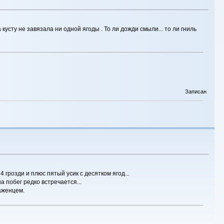
усту не завязала ни одной ягоды . То ли дожди смыли... то ли гниль
Записан
 грозди и плюс пятый усик с десятком ягод...
а побег редко встречается...
аженцем.