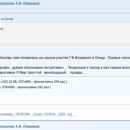
пушева А.В. (Украина)
 10:54:08
ли
банова таки появились на нашем участке ГФ Фламенко и Оскар . Первые сигна
вич , думаю обосновано интуитивно ... Тенденция к треску у них скорее всего е
расивые !!! Вкус простой , виноградный ... правда...
g
(421.22 КБ, 637x800 - просмотрено 236 раз.)
, 676x800 - просмотрено 162 раз.)
 и инжира : ЧЕРЕНКИ . Сезон ОСЕНЬ - 2025 год .
пушева А.В. (Украина)