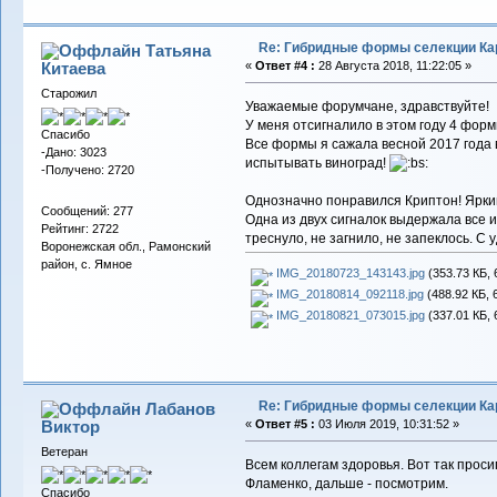
Re: Гибридные формы селекции Кар
Татьяна
Китаева
«
Ответ #4 :
28 Августа 2018, 11:22:05 »
Старожил
Уважаемые форумчане, здравствуйте!
У меня отсигналило в этом году 4 форм
Спасибо
Все формы я сажала весной 2017 года 
-Дано: 3023
испытывать виноград!
-Получено: 2720
Однозначно понравился Криптон! Яркий
Сообщений: 277
Одна из двух сигналок выдержала все 
Рейтинг: 2722
треснуло, не загнило, не запеклось. 
Воронежская обл., Рамонский
район, с. Ямное
IMG_20180723_143143.jpg
(353.73 КБ, 
IMG_20180814_092118.jpg
(488.92 КБ, 
IMG_20180821_073015.jpg
(337.01 КБ, 
Re: Гибридные формы селекции Кар
Лабанов
Виктор
«
Ответ #5 :
03 Июля 2019, 10:31:52 »
Ветеран
Всем коллегам здоровья. Вот так проси
Фламенко, дальше - посмотрим.
Спасибо