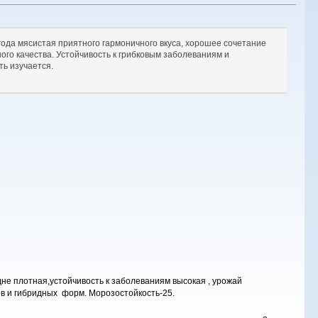
ягода мясистая приятного гармоничного вкуса, хорошее сочетание
ного качества. Устойчивость к грибковым заболеваниям и
ть изучается.
дне плотная,устойчивость к заболеваниям высокая , урожай
ов и гибридных форм. Морозостойкость-25.