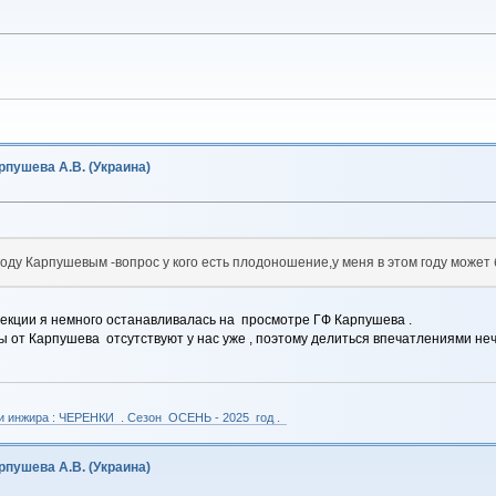
пушева А.В. (Украина)
году Карпушевым -вопрос у кого есть плодоношение,у меня в этом году может 
екции я немного останавливалась на просмотре ГФ Карпушева .
от Карпушева отсутствуют у нас уже , поэтому делиться впечатлениями нечем
 и инжира : ЧЕРЕНКИ . Сезон ОСЕНЬ - 2025 год .
пушева А.В. (Украина)