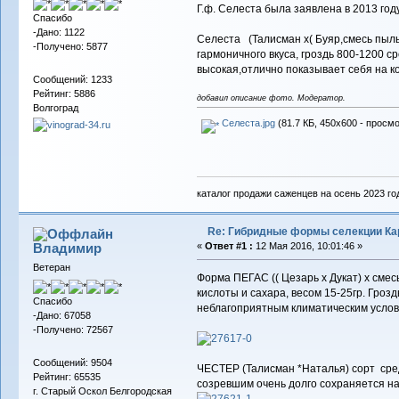
Г.ф. Селеста была заявлена в 2013 год
Спасибо
-Дано: 1122
Селеста (Талисман х( Буяр,смесь пыль
-Получено: 5877
гармоничного вкуса, гроздь 800-1200 
высокая,отлично показывает себя на ко
Сообщений: 1233
Рейтинг: 5886
добавил описание фото. Модератор.
Волгоград
Селеста.jpg
(81.7 КБ, 450x600 - просмо
каталог продажи саженцев на осень 2023 го
Re: Гибридные формы селекции Кар
Владимиp
«
Ответ #1 :
12 Мая 2016, 10:01:46 »
Ветеран
Форма ПЕГАС (( Цезарь х Дукат) х смес
кислоты и сахара, весом 15-25гр. Гроз
Спасибо
неблагоприятным климатическим услови
-Дано: 67058
-Получено: 72567
Сообщений: 9504
ЧЕСТЕР (Талисман *Наталья) сорт сред
Рейтинг: 65535
созревшим очень долго сохраняется на
г. Старый Оскол Белгородская