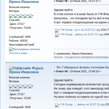
Ирина Ивановна
«
Ответ #8 :
10 Июля 2021, 14:27:27 »
Вольная казачка
Здравствуйте.
Ветеран
В этом сезоне я в шоке была от ГФ Фла
прошлась... но соседние кусты все в но
Спасибо
А вот первое плодоношение на корне-с
-Дано: 27117
-Получено: 72226
ГФ Оскар , куст на 10.07.21 г.jpg
(516.7
ГФ Оскар , завязь на 10.07.21 г.jpg
(404
Сообщений: 4935
Рейтинг: 65535
Краснодарский край
С уважением, Ирина Ивановна .
Каталог посадочного материала винограда
Re: Гибридные формы селекции Кар
Фурса
Ирина Ивановна
«
Ответ #9 :
19 Июля 2021, 13:48:19 »
Вольная казачка
Здравствуйте.
Ветеран
Сегодня нормировала количество гроздей
Не знаю, как поведёт этот виноград себ
Спасибо
Куст с первым плодоношением в этом г
-Дано: 27117
На всех побегах оставила по одной гроз
-Получено: 72226
ГФ Оскар ..., завязь на 19.07.21г.jpg
(53
Сообщений: 4935