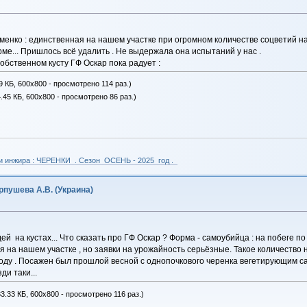
менко : единственная на нашем участке при огромном количестве соцветий на к
рме... Пришлось всё удалить . Не выдержала она испытаний у нас .
обственном кусту ГФ Оскар пока радует :
9 КБ, 600x800 - просмотрено 114 раз.)
.45 КБ, 600x800 - просмотрено 86 раз.)
 и инжира : ЧЕРЕНКИ . Сезон ОСЕНЬ - 2025 год .
пушева А.В. (Украина)
 на кустах... Что сказать про ГФ Оскар ? Форма - самоубийца : на побеге по 4
я на нашем участке , но заявки на урожайность серьёзные. Такое количество н
оду . Посажен был прошлой весной с однопочкового черенка вегетирующим с
ди таки...
3.33 КБ, 600x800 - просмотрено 116 раз.)