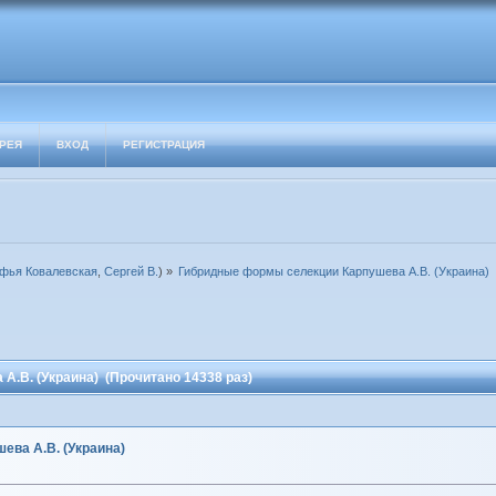
РЕЯ
ВХОД
РЕГИСТРАЦИЯ
фья Ковалевская
,
Сергей В.
) »
Гибридные формы селекции Карпушева А.В. (Украина)
.В. (Украина) (Прочитано 14338 раз)
ва А.В. (Украина)