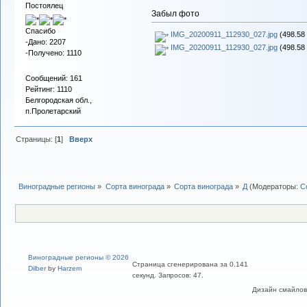
Постоялец
Забыл фото
Спасибо
IMG_20200911_112930_027.jpg
(498.58 
-Дано: 2207
IMG_20200911_112930_027.jpg
(498.58 
-Получено: 1110
Сообщений: 161
Рейтинг: 1110
Белгородская обл.,
п.Пролетарский
Страницы: [
1
]
Вверх
Виноградные регионы
»
Сорта винограда
»
Сорта винограда
»
Д
(Модераторы:
С
Виноградные регионы © 2026
Страница сгенерирована за 0.141
Dilber
by
Harzem
секунд. Запросов: 47.
Дизайн смайлов "