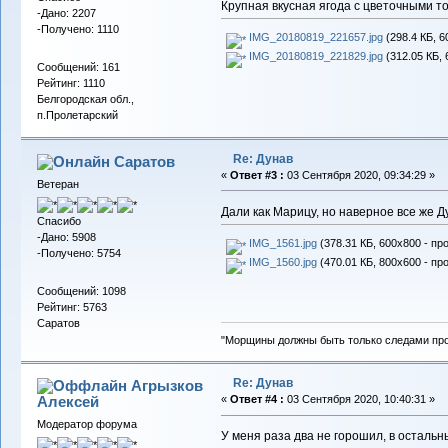
Крупная вкусная ягода с цветочными т
-Дано: 2207
-Получено: 1110
IMG_20180819_221657.jpg
(298.4 КБ, 6
IMG_20180819_221829.jpg
(312.05 КБ, 
Сообщений: 161
Рейтинг: 1110
Белгородская обл.,
п.Пролетарский
Re: Дунав
Саратов
«
Ответ #3 :
03 Сентября 2020, 09:34:29 »
Ветеран
Дали как Марицу, но наверное все же Д
Спасибо
-Дано: 5908
IMG_1561.jpg
(378.31 КБ, 600x800 - пр
-Получено: 5754
IMG_1560.jpg
(470.01 КБ, 800x600 - пр
Сообщений: 1098
Рейтинг: 5763
Саратов
"Морщины должны быть только следами пр
Re: Дунав
Агрызков
Алексей
«
Ответ #4 :
03 Сентября 2020, 10:40:31 »
Модератор форума
У меня раза два не горошил, в осталь