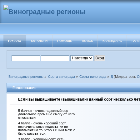
НАЧАЛО
КАТАЛОГИ
ПОМОЩЬ
ПОИСК
КАЛЕНДАРЬ
ГАЛЕ
Виноградные регионы
»
Сорта винограда
»
Сорта винограда
»
Д
(Модераторы:
С
Голосование
Если вы выращиваете (выращивали) данный сорт несколько лет 
5 баллов - очень надежный сорт,
длительное время не смогу от него
отказаться
4 балла - очень хороший сорт,
незначительные недостатки не
повлияют на то, чтобы с ним можно
было расстаться.
3 балла - хороший сорт, есть