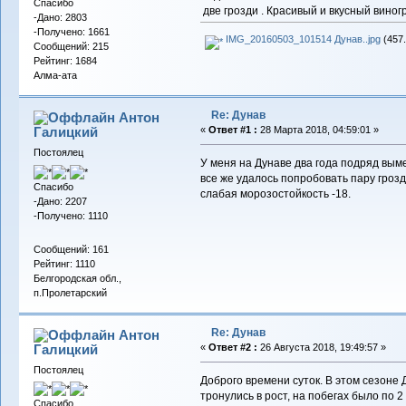
Спасибо
две грозди . Красивый и вкусный виногр
-Дано: 2803
-Получено: 1661
IMG_20160503_101514 Дунав..jpg
(457.
Сообщений: 215
Рейтинг: 1684
Алма-ата
Re: Дунав
Антон
Галицкий
«
Ответ #1 :
28 Марта 2018, 04:59:01 »
Постоялец
У меня на Дунаве два года подряд выме
все же удалось попробовать пару грозд
Спасибо
слабая морозостойкость -18.
-Дано: 2207
-Получено: 1110
Сообщений: 161
Рейтинг: 1110
Белгородская обл.,
п.Пролетарский
Re: Дунав
Антон
Галицкий
«
Ответ #2 :
26 Августа 2018, 19:49:57 »
Постоялец
Доброго времени суток. В этом сезоне 
тронулись в рост, на побегах было по 2
Спасибо