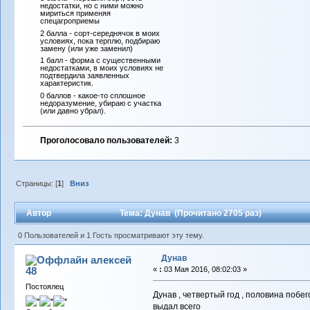
недостатки, но с ними можно
мириться применяя
спецагроприемы
2 балла - сорт-середнячок в моих
условиях, пока терплю, подбираю
замену (или уже заменил)
1 балл - форма с существенными
недостатками, в моих условиях не
подтвердила заявленных
характеристик.
0 баллов - какое-то сплошное
недоразумение, убираю с участка
(или давно убрал).
Проголосовало пользователей:
3
Страницы: [
1
]
Вниз
Автор
Тема: Дунав (Прочитано 2705 раз)
0 Пользователей и 1 Гость просматривают эту тему.
Дунав
алексей
48
«
:
03 Мая 2016, 08:02:03 »
Постоялец
Дунав , четвертый год , половина побего
выдал всего