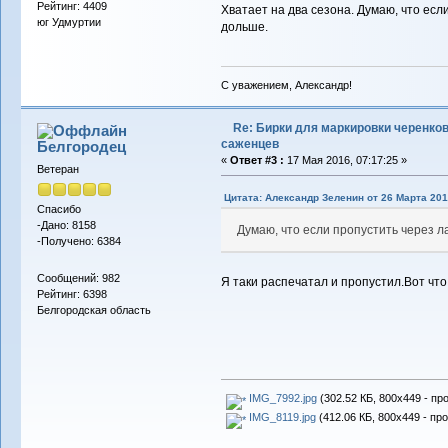
Рейтинг: 4409
Хватает на два сезона. Думаю, что есл
юг Удмуртии
дольше.
С уважением, Александр!
Re: Бирки для маркировки черенков
саженцев
Белгородец
«
Ответ #3 :
17 Мая 2016, 07:17:25 »
Ветеран
Цитата: Александр Зеленин от 26 Марта 201
Спасибо
-Дано: 8158
Думаю, что если пропустить через л
-Получено: 6384
Сообщений: 982
Я таки распечатал и пропустил.Вот что
Рейтинг: 6398
Белгородская область
IMG_7992.jpg
(302.52 КБ, 800x449 - пр
IMG_8119.jpg
(412.06 КБ, 800x449 - пр