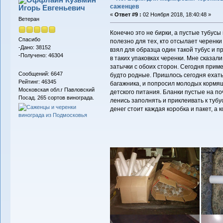
саженцев
Игорь Евгеньевич
«
Ответ #9 :
02 Ноября 2018, 18:40:48 »
Ветеран
Конечно это не бирки, а пустые тубусы 
Спасибо
полезно для тех, кто отсылает черенки
-Дано: 38152
взял для образца один такой тубус и п
-Получено: 46304
в таких упаковках черенки. Мне сказали
затычки с обоих сторон. Сегодня прим
Сообщений: 6647
будто родные. Пришлось сегодня ехать
Рейтинг: 46345
багажника, и попросил молодых кормящ
Московская обл.г Павловский
детского питания. Бланки пустые на по
Посад. 265 сортов винограда.
ленись заполнять и приклеивать к тубу
денег стоит каждая коробка и пакет, а ко