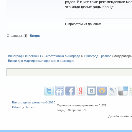
рядов. В книге тоже рекомендовали ме
это когда целые ряды проще.
С приветом из Донецка!
Страницы: [
1
]
Вверх
Виноградные регионы
»
Агротехника винограда
»
Виноград - разное
(Модератор
Бирки для маркировки черенков и саженцев
Виноградные регионы © 2026
Страница сгенерирована за 0.229
Dilber
by
Harzem
секунд. Запросов: 78.
Дизайн смайлов "