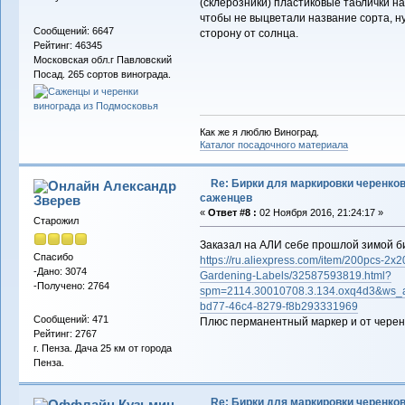
(склерозники) пластиковые таблички на
чтобы не выцветали название сорта, н
Сообщений: 6647
сторону от солнца.
Рейтинг: 46345
Московская обл.г Павловский
Посад. 265 сортов винограда.
Как же я люблю Виноград.
Каталог посадочного материала
Re: Бирки для маркировки черенков
Александр
саженцев
Зверев
«
Ответ #8 :
02 Ноября 2016, 21:24:17 »
Старожил
Заказал на АЛИ себе прошлой зимой бир
Спасибо
https://ru.aliexpress.com/item/200pcs-2x
-Дано: 3074
Gardening-Labels/32587593819.html?
-Получено: 2764
spm=2114.30010708.3.134.oxq4d3&ws_a
bd77-46c4-8279-f8b293331969
Сообщений: 471
Плюс перманентный маркер и от черенк
Рейтинг: 2767
г. Пенза. Дача 25 км от города
Пенза.
Re: Бирки для маркировки черенков
Кузьмин