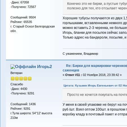
-Дано: 67058
Конечно это не бирки, а пустые тубу
-Получено: 72567
полезно для тех, кто отсылает чере
Сообщений: 9504
Хорошие тубусы получаются из двух 1,
Рейтинг: 65535
горлышками, вставленными немного друг
г. Старый Оскол Белгородская
можно вставить 2-3 черенка, не больше
обл.
Игорь, бланки для посылок сейчас запо
Только адрес на бандероли, посылке, и
С уважением, Владимир
Re: Бирки для маркировки черенков
Игорь2
саженцев
Ветеран
«
Ответ #11 :
02 Ноября 2018, 23:39:42 »
Спасибо
Цитата: Кузьмин Игорь Евгеньевич от 02 Но
-Дано: 4430
-Получено: 9291
Просто не хочется покупать на почте,
Сообщений: 1436
У меня в своей упаковке не берут на по
Рейтинг: 9291
руб /шт. Взял оптом 100шт. в прошлом г
г.Тула широта: 54°12' высота
коробку кладу в почтовый пакет и отпр
210м