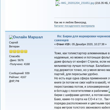
IMG_20201204_231651.jpg
(216.35 КБ, 
Как же я люблю Виноград.
Каталог посадочного материала
Re: Бирки для маркировки черенков
Маршал
саженцев
Сергей
«
Ответ #19 :
05 Декабря 2020, 10:27:38 »
Ветеран
Тоже, как топикстартер алюминиевые в
Спасибо
надежные, но можно и потоньше фольг
-Дано: 5676
даже фольгу от конфет Стрела, если не
-Получено: 4168
кильчеватор лучше потолще. Балабано
год держится точно, но у меня вечно ма
Сообщений: 939
партий, для пересылки удобно.
Рейтинг: 4167
Но есть еще одна сфера применения эт
ДНР, РФ
книге (и потом не смог найти в какой),
перестановка потом, и злонамеренная д
в ботсаду с посетителями и рабочими
бирки с шифрами цеплял, а потом нахо
Бако, какие-то сорта на СО-4 и т.п.. Т
порядка расположения и цветными про
пара метров толстого звонкового кабел