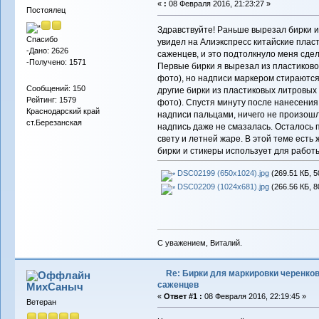
«
:
08 Февраля 2016, 21:23:27 »
Постоялец
Здравствуйте! Раньше вырезал бирки 
Спасибо
увидел на Алиэкспресс китайские плас
-Дано: 2626
саженцев, и это подтолкнуло меня сдел
-Получено: 1571
Первые бирки я вырезал из пластиково
фото), но надписи маркером стираются
Сообщений: 150
другие бирки из пластиковых литровых 
Рейтинг: 1579
фото). Спустя минуту после нанесения
Краснодарский край
надписи пальцами, ничего не произошл
ст.Березанская
надпись даже не смазалась. Осталось 
свету и летней жаре. В этой теме есть
бирки и стикеры использует для работ
DSC02199 (650x1024).jpg
(269.51 КБ, 5
DSC02209 (1024x681).jpg
(266.56 КБ, 8
С уважением, Виталий.
Re: Бирки для маркировки черенков
саженцев
МихСаныч
«
Ответ #1 :
08 Февраля 2016, 22:19:45 »
Ветеран