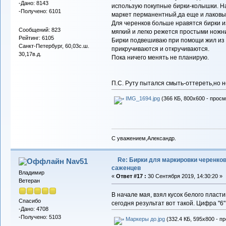
-Дано: 8143
использую покупные бирки-колышки. Н
-Получено: 6101
маркет перманентный,да еще и лаковый
Для черенков больше нравятся бирки и
Сообщений: 823
мягкий и легко режется простыми ножни
Рейтинг: 6105
Бирки подвешиваю при помощи жил из и
Санкт-Петербург, 60,03с.ш.
прикручиваются и откручиваются.
30,17в.д.
Пока ничего менять не планирую.
П.С. Руту пытался смыть-оттереть,но н
IMG_1694.jpg
(366 КБ, 800x600 - просм
С уважением,Александр.
Re: Бирки для маркировки черенков
Nav51
саженцев
Владимир
«
Ответ #17 :
30 Сентября 2019, 14:30:20 »
Ветеран
В начале мая, взял кусок белого пласт
Спасибо
сегодня результат вот такой. Цифра "
-Дано: 4708
-Получено: 5103
Маркеры до.jpg
(332.4 КБ, 595x800 - п