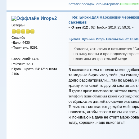
Каталог посадочного материала
Re: Бирки для маркировки черенков
Игорь2
саженцев
Ветеран
«
Ответ #12 :
02 Ноября 2018, 23:59:31 »
Спасибо
Цитата: Кузьмин Игорь Евгеньевич от 18 Мая
-Дано: 4430
-Получено: 9291
Коллеги, хоть тема и называется "Б
но вижу посты и про подписку взрос
пластины из кровельной меди..
Сообщений: 1436
Рейтинг: 9291
г.Тула широта: 54°12' высота
В названии темы конечно можно добавить
210м
те медные бирки что у тебя , ты сам ви
долго рассматривали..., так по моему и
крас
ку, или какой то другой состав свет
Я сделал яркие пластиковые, жёлтого цвета, 
телефону жене объяснял какой куст надо посм
от абрикоса, но для неё это сложно оказалось.
Только вот смывается дождём мой пер
м
написать, чтобы совсем не смывалось.
Я понимаю на даче не стоит маркироват
Блау, хороший, надо выкопать!!!