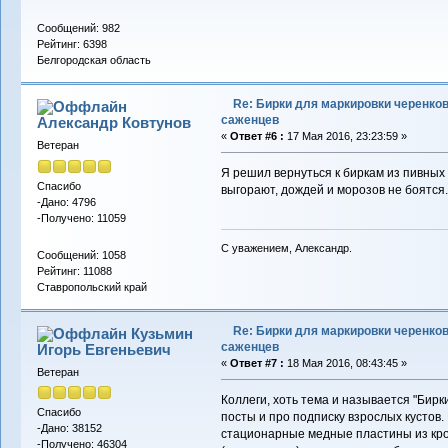
Сообщений: 982
Рейтинг: 6398
Белгородская область
Re: Бирки для маркировки черенков
саженцев
Александр Ковтунов
«
Ответ #6 :
17 Мая 2016, 23:23:59 »
Ветеран
Я решил вернуться к биркам из пивных 
Спасибо
выгорают, дождей и морозов не боятся. 
-Дано: 4796
-Получено: 11059
С уважением, Александр.
Сообщений: 1058
Рейтинг: 11088
Ставропольский край
Re: Бирки для маркировки черенков
Кузьмин
саженцев
Игорь Евгеньевич
«
Ответ #7 :
18 Мая 2016, 08:43:45 »
Ветеран
Коллеги, хоть тема и называется "Бирк
Спасибо
посты и про подписку взрослых кустов.
-Дано: 38152
стационарные медные пластины из кров
-Получено: 46304