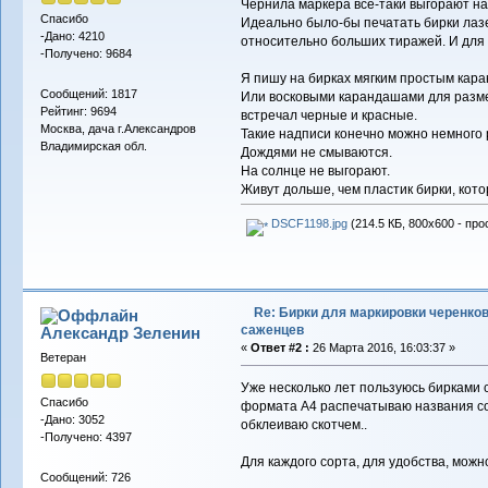
Чернила маркера всё-таки выгорают на
Спасибо
Идеально было-бы печатать бирки лаз
-Дано: 4210
относительно больших тиражей. И для 
-Получено: 9684
Я пишу на бирках мягким простым кар
Сообщений: 1817
Или восковыми карандашами для размет
Рейтинг: 9694
встречал черные и красные.
Москва, дача г.Александров
Такие надписи конечно можно немного 
Владимирская обл.
Дождями не смываются.
На солнце не выгорают.
Живут дольше, чем пластик бирки, кот
DSCF1198.jpg
(214.5 КБ, 800x600 - про
Re: Бирки для маркировки черенков
саженцев
Александр Зеленин
«
Ответ #2 :
26 Марта 2016, 16:03:37 »
Ветеран
Уже несколько лет пользуюсь бирками с
Спасибо
формата А4 распечатываю названия сор
-Дано: 3052
обклеиваю скотчем..
-Получено: 4397
Для каждого сорта, для удобства, можн
Сообщений: 726