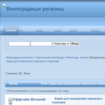
НАЧАЛО
КАТАЛОГИ
ПОМОЩЬ
ПОИСК
КАЛЕНДАРЬ
ГАЛЕ
Виноградные регионы
»
Агротехника винограда
»
Виноград - разное
(Модератор
Бирки для маркировки черенков и саженцев
Страницы: [
1
]
Вниз
Автор
Тема: Бирки для маркировки черенков и саже
0 Пользователей и 1 Гость просматривают эту тему.
Бирки для маркировки черенков и
Виталий
саженцев
Ш