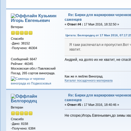
Re: Бирки для маркировки черенков
Кузьмин
саженцев
Игорь Евгеньевич
«
Ответ #4 :
17 Мая 2016, 18:32:50 »
Ветеран
Цитата: Белгородец от 17 Мая 2016, 07:17:2
Спасибо
-Дано: 38152
Я таки распечатал и пропустил.Вот 
-Получено: 46304
хватит.
Сообщений: 6647
Андрей, на долго их не хватит, не спа
Рейтинг: 46345
Московская обл.г Павловский
Посад. 265 сортов винограда.
Как же я люблю Виноград.
Каталог посадочного материала
Re: Бирки для маркировки черенков
саженцев
Белгородец
«
Ответ #5 :
17 Мая 2016, 18:40:46 »
Ветеран
Не спорю,Игорь Евгеньевич,до зимы хв
Спасибо
-Дано: 8158
-Получено: 6384