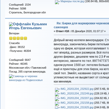
Маркеры после.jpg
(190.84 КБ, 800x600
Сообщений: 1534
Рейтинг: 5098
Строитель, Белгородская обл
Re: Бирки для маркировки черенков
Кузьмин
саженцев
Игорь Евгеньевич
«
Ответ #18 :
05 Декабря 2020, 01:07:17 »
Ветеран
Добрый вечер коллеги виноградари. Ст
Спасибо
винограда, закончились бирки петельки
-Дано: 38152
одну из фирм, которая изготавливает та
-Получено: 46304
лет вперёд, разных размеров. Всё потом
других фирмах, дешевле чем по 2,5 ₽ не
Сообщений: 6647
интересно, звоните по тел. 897747737
Рейтинг: 46345
одном рулоне 1500 шт. петелек большог
Московская обл.г Павловский
ещё и принтеры для этих бирок, на ко
Посад. 265 сортов винограда.
свой тел. Эмейл, название сорта и кра
углекислотные не выцветают от солнца
как минимум.
IMG_20201204_232922.jpg
(297.5 КБ, 6
IMG_20201204_232249.jpg
(228.19 КБ, 
IMG_20201204_232207.jpg
(204.82 КБ, 
IMG_20201204_232158.jpg
(255.7 КБ, 8
IMG_20201204_231925.jpg
(244.9 КБ, 8