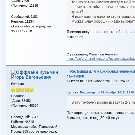
-Дано: 7409
Только вот смывается дождём мой п
-Получено: 11218
написать, чтобы совсем не смывало
кусты?
Я понимаю на даче не стоит маркиров
Сообщений: 1181
Мускат Блау, хороший, надо выкопать
Рейтинг: 11234
г.Губкин обл.Белгородская т.8
950 717 77 28
Я всегда покупаю на спиртовой основе,
выгорают.
С уважением, Филиппов Алексей.
https://vinforum.ru/index.php?action=dlattach
Re: Бирки для маркировки черенков
Кузьмин
саженцев
Игорь Евгеньевич
«
Ответ #15 :
03 Ноября 2018, 11:52:46 »
Ветеран
Цитата: Владимир. от 02 Ноября 2018, 22:02
Спасибо
-Дано: 38152
В эту трубочку можно вставить 2-3 ч
-Получено: 46304
Примерил десяток черенков, вполне зах
Сообщений: 6647
больше, есть и под 30-40 штук.
Рейтинг: 46345
Московская обл.г Павловский
Посад. 265 сортов винограда.