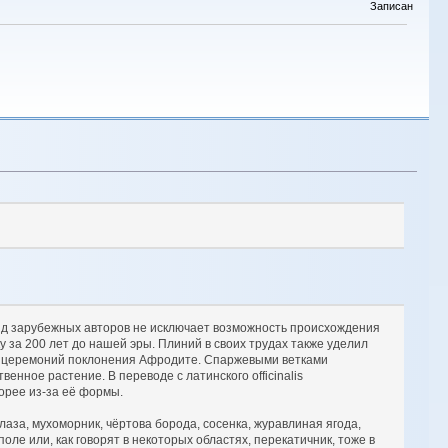
Записан
ряд зарубежных авторов не исключает возможность происхождения
 за 200 лет до нашей эры. Плиний в своих трудах также уделил
я церемоний поклонения Афродите. Спаржевыми ветками
нное растение. В переводе с латинского officinalis
орее из-за eё формы.
аза, мухоморник, чёртова борода, сосенка, журавлиная ягода,
оле или, как говорят в некоторых областях, перекатичник, тоже в