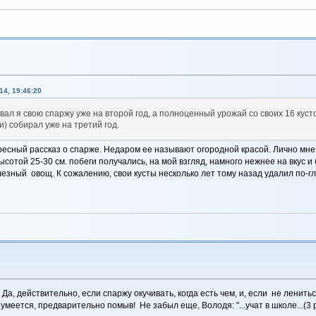
4, 19:46:20
овал я свою спаржу уже на второй год, а полноценный урожай со своих 16 кус
) собирал уже на третий год.
есный рассказ о спарже. Недаром ее называют огородной красой. Лично мне 
ысотой 25-30 см. побеги получались, на мой взгляд, намного нежнее на вку
зный овощ. К сожалению, свои кусты несколько лет тому назад удалил по-гл
. Да, действительно, если спаржу окучивать, когда есть чем, и, если не ленит
зумеется, предварительно помыв! Не забыл еще, Володя: "...учат в школе...(3