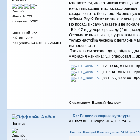
Мне кажется, что артишоки очень даже 
начал выращивать их гораздо раньше. Х
Спасибо
ожидал чего-то большего. Их еще нужно
-Дано: 16723
зубами. Вкус? Даже не знаю, с чем срав
-Получено: 2282
Но посадив - сами узнаете и не пожале
В 2012 году, через рассаду (7 шт., к
Сообщений: 258
Осенью не выкапывал, а укрыл камышом
Рейтинг: 2292
только настойка чеснока с дегтярным м
Республика Казахстан Алматы
им перерастать.
Так что всем рекомендую, найдите для
у Аркадия Райкина: "...Попробовал ... Вк
100_4096.JPG
(125.13 КБ, 800x600 - п
100_4098.JPG
(109.5 КБ, 800x600 - пр
100_4099.JPG
(88.11 КБ, 800x600 - пр
С уважением, Валерий Иванович
Re: Редкие овощные культуры
Алёна
«
Ответ #1 :
06 Марта 2014, 16:52:41 »
Новичок
Цитата: Валерий Расторгуев от 06 Марта 201
Спасибо