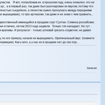
участке. Я вот, попробовав их в прошлом году, очень пожалел, что не
, а в первый раз, так даже был разочарован их вкусом, потому что
 полностью съедобное, а лепестки нужно пропускать между передними
е выращиваю), то про артишоки, так даже и не знаю с чем сравнить...
я единственный имеющийся в продаже сорт Султан. Семена российские.
 отлично, летом 2013 года зацвели. Только тля нападает. Но тут -
крапивы. И результат - только успевай срезать соцветия, не давая
, по его приказу, начали их выращивать. Оригинальный вкус (помните
ормации). Как у кого, а у нас их в продаже нет до сих пор...
Записан