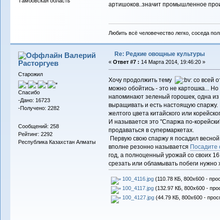
Тамбовская область
артишоков..значит промышленное произ
Любить всё человечество легко, соседа по
Re: Редкие овощные культуры
Валерий
Расторгуев
«
Ответ #7 :
14 Марта 2014, 19:46:20 »
Старожил
Хочу продолжить тему
со всей 
можно обойтись - это не картошка... Но
Спасибо
напоминают зеленый горошек, одна из п
-Дано: 16723
выращивать и есть настоящую спаржу. П
-Получено: 2282
желтого цвета китайского или корейско
И называется это "Спаржа по-корейски"
Сообщений: 258
продаваться в супермаркетах.
Рейтинг: 2292
Первую свою спаржу я посадил весной 
Республика Казахстан Алматы
вполне резонно называется
Посадите 
год, а полноценный урожай со своих 16
срезать или обламывать побеги нужно х
100_4116.jpg
(110.78 КБ, 800x600 - про
100_4117.jpg
(132.97 КБ, 800x600 - про
100_4127.jpg
(44.79 КБ, 800x600 - прос