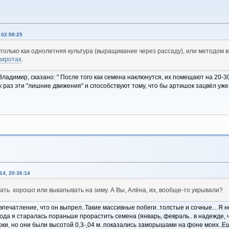
 02:58:25
 только как однолетняя культура (выращивание через рассаду), или методом 
широтах
.
 Владимир, сказано: " После того как семена наклюнутся, их помещают на 20-3
к раз эти "лишние движения" и способствуют тому, что бы артишок зацвёл уже 
4, 20:36:14
ать хорошо или выкапывать на зиму. А Вы, Алёна, их, вообще-то укрывали?
впечатление, что он выпрел..Такие массивные побеги..толстые и сочные... Я н
да я старалась пораньше прорастить семена (январь, февраль.. в надежде, чт
ки, но они были высотой 0,3-,04 м..показались заморышами на фоне моих..Е