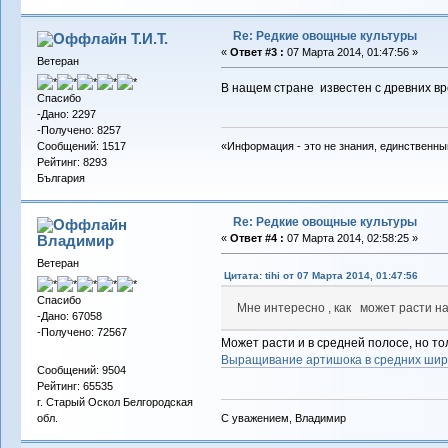
Re: Редкие овощные культуры
Т.И.Т.
«
Ответ #3 :
07 Марта 2014, 01:47:56 »
Ветеран
В нащем стране известен с древних вр
Спасибо
-Дано: 2297
-Получено: 8257
Сообщений: 1517
«Информация - это не знания, единственны
Рейтинг: 8293
България
Re: Редкие овощные культуры
Владимиp
«
Ответ #4 :
07 Марта 2014, 02:58:25 »
Ветеран
Цитата: tihi от 07 Марта 2014, 01:47:56
Спасибо
Мне интересно , как может расти на
-Дано: 67058
-Получено: 72567
Может расти и в средней полосе, но то
Выращивание артишока в средних шир
Сообщений: 9504
Рейтинг: 65535
г. Старый Оскол Белгородская
С уважением, Владимир
обл.