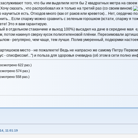
заслуживают того, что бы им выделили хотя бы 2 квадратных метра на своем 
очу сказать , что распробовал их я только на третий раз (со своим вином)
 научиться есть. Отходов много (как от раков или креветок)... Нет, сердечко
нить... Если спаржу можно сравнить с зеленым горошком (кстати, спаржу я тож
ете! Это я вам гарантирую.
аждый в отдельном стаканчике и выход 100%) высадил на даче в середине ма
, потом накинул сверху кусок полиэтиленовой плёнки. Перезимовали артишоки
ылом - регулярно, чем чаще, тем лучше. Полив умеренный, подкормки настоем 
 артишоков место - не пожалеете! Ведь не напрасно же самому Петру Первому
ус - списфисски!...") и польза для здоровья очевидна (об этом в сети полно инф
росмотрено 622 раз.)
осмотрено 574 раз.)
осмотрено 558 раз.)
4, 11:01:19