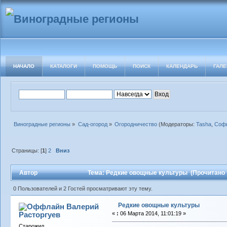
НАЧАЛО
КАТАЛОГИ
ПОМОЩЬ
ПОИСК
КАЛЕНДАРЬ
ГАЛЕ
Виноградные регионы
»
Сад-огород
»
Огородничество
(Модераторы:
Tasha
,
Софь
Страницы: [
1
]
2
Вниз
Автор
Тема: Редкие овощные культуры (Прочитано 
0 Пользователей и 2 Гостей просматривают эту тему.
Редкие овощные культуры
Валерий
Расторгуев
«
:
06 Марта 2014, 11:01:19 »
Старожил