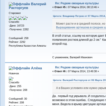
Re: Редкие овощные культуры
Валерий
Расторгуев
«
Ответ #5 :
07 Марта 2014, 08:13:46 »
Старожил
Цитата: Владимир Петров от 07 Марта 2014,
Спасибо
Может расти и в средней полосе, но
-Дано: 16723
Выращивание артишока в средних 
-Получено: 2282
В этой статье, ссылку на которую дает
Сообщений: 258
появления ростков длиной до 2 см." Ка
Рейтинг: 2292
второй год.
Республика Казахстан Алматы
С уважением, Валерий Иванович
Re: Редкие овощные культуры
Алёна
«
Ответ #6 :
07 Марта 2014, 13:49:38 »
Новичок
Цитата: Валерий Расторгуев от 06 Марта 201
Спасибо
-Дано: 255
А в Ваших условиях или нужно укрыв
-Получено: 208
Да.. первый год укрывала..И создалось 
Сообщений: 30
возможно в этом ошибка.. Следующие го
Рейтинг: 208
меня..Видела в крыму цветущие артишо