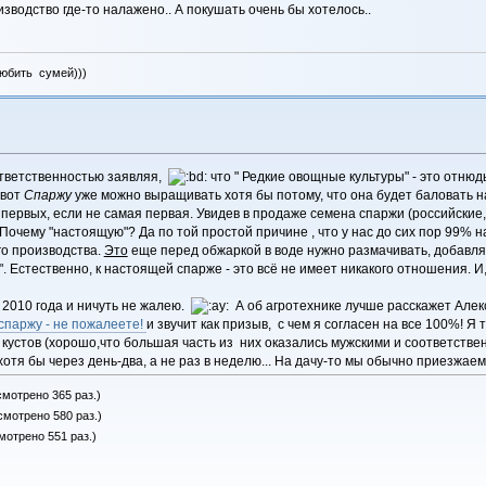
водство где-то налажено.. А покушать очень бы хотелось..
любить сумей)))
ответственностью заявляя,
что " Редкие овощные культуры" - это отнюд
 вот
Спаржу
уже можно выращивать хотя бы потому, что она будет баловать н
ервых, если не самая первая. Увидев в продаже семена спаржи (российские, "
очему "настоящую"? Да по той простой причине , что у нас до сих пор 99% на
го производства.
Это
еще перед обжаркой в воде нужно размачивать, добавляя п
. Естественно, к настоящей спарже - это всё не имеет никакого отношения. И,
2010 года и ничуть не жалею.
А об агротехнике лучше расскажет Алекса
спаржу - не пожалеете!
и звучит как призыв, с чем я согласен на все 100%! Я
 кустов (хорошо,что большая часть из них оказались мужскими и соответствен
отя бы через день-два, а не раз в неделю... На дачу-то мы обычно приезжаем
смотрено 365 раз.)
смотрено 580 раз.)
мотрено 551 раз.)