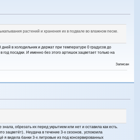
выкапывания растений и хранения их в подвале во влажном песке.
0 дней в холодильник и держат при температуре 0 градусов до
в год посадки. И именно без этого артишок зацветает только на
Записан
е знала, обрезать их перед укрытием или нет и оставила как есть.
о зацветёт).. Неудача в течение 3-х сезонов.. успокоила
щё я видела банки 3-х литровые из под консервированных