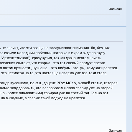
Записан
ь не значит, что эти овощи не заслуживают внимания. Да, без них
ас своими молодыми побегами, которые в сыром виде по вкусу
Аржентельская"), сразу купил, так как давно мечтал начать
селения считают, что спаржа - это тот соевый продукт светло-
отом пряности , ну и еще - что-нибудь - это, уж, кому как нравится.
 это несмотря на то, что настоящая спаржа уже всё-таки стала
ндр Куленкамп, к.с.-х.н., доцент РГАУ МСХА, в своей статье, которая
 только хочу добавить, что попробовал я свою спаржу уже на второй
но - более плодовитыми) собирал уже на третий год. Только вот
 на выходные, а спарже такой подход не нравится.
Записан