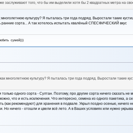
же заслуживают того, что бы им выделили хотя бы 2 квадратных метра на сво
ноголетнюю культуру? Я пыталась три года подряд. Выростали такие кустищи,
ь ранние сорта... А так хотелось испытать хвалёный СПЕСФИЧЕСКИЙ вкус
любить сумей)))
к многолетнюю культуру? Я пыталась три года подряд. Выростали такие кусти
только одного сорта - Султан. Поэтому, про другие сорта ничего сказать не м
можно, что и есть исключения. Что интересно, семена из одного пакетика, а си
ь (как рекомендуют) для хранения в подвале. Укрыл поздно осенью, ничего не 
. Но ничего - отошли и цвели всё лето. А в Ваших условиях или нужно укрыв