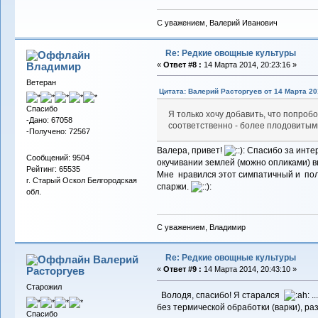
С уважением, Валерий Иванович
Re: Редкие овощные культуры
Владимиp
«
Ответ #8 :
14 Марта 2014, 20:23:16 »
Ветеран
Цитата: Валерий Расторгуев от 14 Марта 201
Спасибо
Я только хочу добавить, что попроб
-Дано: 67058
соответственно - более плодовитыми
-Получено: 72567
Валера, привет!
Спасибо за интер
Сообщений: 9504
окучивании землей (можно опликами) в
Рейтинг: 65535
Мне нравился этот симпатичный и поле
г. Старый Оскол Белгородская
спаржи.
обл.
С уважением, Владимир
Re: Редкие овощные культуры
Валерий
Расторгуев
«
Ответ #9 :
14 Марта 2014, 20:43:10 »
Старожил
Володя, спасибо! Я старался
..
без термической обработки (варки), ра
Спасибо