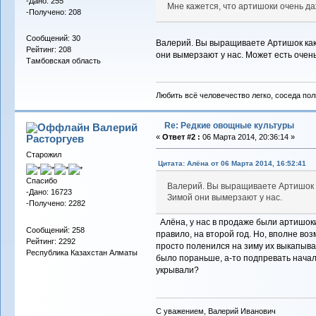
-Дано: 255
Мне кажется, что артишоки очень да
-Получено: 208
Сообщений: 30
Валерий. Вы выращиваете Артишок как м
Рейтинг: 208
они вымерзают у нас. Может есть очен
Тамбовская область
Любить всё человечество легко, соседа по
Re: Редкие овощные культуры
Валерий
Расторгуев
«
Ответ #2 :
06 Марта 2014, 20:36:14 »
Старожил
Цитата: Алёна от 06 Марта 2014, 16:52:41
Спасибо
Валерий. Вы выращиваете Артишок ка
-Дано: 16723
Зимой они вымерзают у нас.
-Получено: 2282
Алёна, у нас в продаже были артишоки 
Сообщений: 258
правило, на второй год. Но, вполне воз
Рейтинг: 2292
просто поленился на зиму их выкапыват
Республика Казахстан Алматы
было пораньше, а-то подпревать начали
укрывали?
С уважением, Валерий Иванович