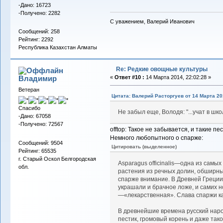
-Дано: 16723
-Получено: 2282
С уважением, Валерий Иванович
Сообщений: 258
Рейтинг: 2292
Республика Казахстан Алматы
Re: Редкие овощные культуры
Владимиp
«
Ответ #10 :
14 Марта 2014, 22:02:28 »
Ветеран
Цитата: Валерий Расторгуев от 14 Марта 201
Спасибо
Не забыл еще, Володя: "...учат в школ
-Дано: 67058
-Получено: 72567
offtop: Такое не забывается, и такие
Немного любопытного о спарже:
Сообщений: 9504
Цитировать (выделенное)
Рейтинг: 65535
г. Старый Оскол Белгородская
Asparagus officinalis—одна из сам
обл.
растения из речных долин, обширных
спарже внимание. В Древней Греци
украшали и брачное ложе, и самих н
—«лекарственная». Слава спаржи ка
B древнейшие времена русский народ
пестик, громовый корень и даже тако