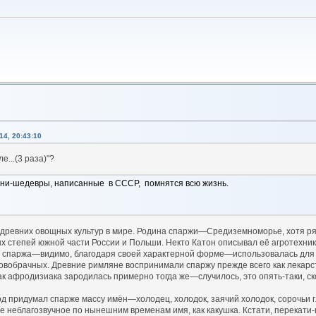
4, 20:43:10
е...(3 раза)"?
 песни-шедевры, написанные в СССР, помнятся всю жизнь.
ых древних овощных культур в мире. Родина спаржи—Средиземноморье, хотя 
 степей южной части России и Польши. Некто Катон описывал её агротехнику
и спаржа—видимо, благодаря своей характерной форме—использовалась дл
овобрачных. Древние римляне воспринимали спаржу прежде всего как лекарстве
к афродизиака зародилась примерно тогда же—случилось, это опять-таки, ск
 придумал спарже массу имён—холодец, холодок, заячий холодок, сорочьи гл
е неблагозвучное по нынешним временам имя, как какушка. Кстати, перекати-п