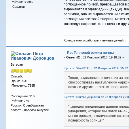
Рейтинг: 39886
поглощенное почвой, превращается в 
г.Саратов
выражаются в одних единицах (Дж). Жа
величина, она не выражается ни в каки
поглощения световой энергии, может с
как воздух нагревается от почвы и дру
Хочешь много работать - меньше думай...
Re: Тепловой режим почвы
Пётр
Иванович Доронцов
«
Ответ #2 :
02 Февраля 2016, 19:18:52 »
Ветеран
Цитата: Vlad-212 от 02 Февраля 2016, 15:32
Спасибо
Тепло, выделяемое в почве из-за по
-Дано: 9931
способствовать наступлению жаркой 
-Получено: 7585
почвы и других нагретых поверхност
Сообщений: 916
Цитата: Виктор Дерюгин от 02 Февраля 2016
Рейтинг: 7591
Россия, Оренбургская
"...предел плодородия данной площ
область, поселок Акбулак
удобрения, которое мы могли бы ей 
мы ее оросим, а количеством светов
поверхность солнце."