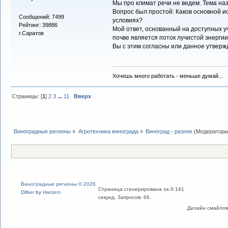
Мы про климат речи не ведем. Тема на
Вопрос был простой: Каков основной ис
Сообщений: 7499
условиях?
Рейтинг: 39886
Мой ответ, основанный на доступных у
г.Саратов
почве является поток лучистой энерги
Вы с этим согласны или данное утвер
Хочешь много работать - меньше думай...
Страницы: [
1
]
2
3
...
11
Вверх
Виноградные регионы
»
Агротехника винограда
»
Виноград - разное
(Модератор
Виноградные регионы © 2026
Страница сгенерирована за 0.141
Dilber
by
Harzem
секунд. Запросов: 66.
Дизайн смайлов "