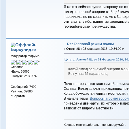
Я может сейчас глупость спрошу, но все
вклад солнечной энергии в общий клим
параллель, но не сравнить же с Западо
учитывать.. либо, напротив, холодны
географические преимущества.
Re: Тепловой режим почвы
Барсунидзе
«
Ответ #8 :
03 Февраля 2016, 10:34:00 »
Модератор форума
Цитата: Алексей Ш. от 03 Февраля 2016, 10:
Спасибо
Какой вклад солнечной энергии в о
-Дано: 38066
Вот у нас 45 параллель,
-Получено: 39774
Почва нагревается главным образом за
Сообщений: 7499
Солнца. Вклад за счет приходящих пот
Рейтинг: 39886
Когда обсуждается климат местности, т
г.Саратов
В начале темы
Вопросы агрометеорол
приведены две карты, из которых видно
зависит от широты местности.
Хочешь много работать - меньше думай...