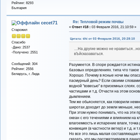
Рейтинг: 8293
България
Re: Тепловой режим почвы
cecet71
«
Ответ #18 :
03 Февраля 2016, 21:10:59 »
Старожил
Цитата: tihi от 03 Февраля 2016, 20:28:10
Спасибо
-Дано: 2537
....На другие можно не нравиться...н
-Получено: 2551
вЪйсказаваться.
Сообщений: 304
Разумеется. В споре рождается истина.
Рейтинг: 2556
базовых определениях. типа что такое
Беларусь, г. Лида
Хорошо. Почему в ясные ночи мы опаса
пасмурный день? Если своими словами
водной "взвесью" в приземных слоях.
частицами и т.д. Отчасти на этом осн
дымлением.
Тем же обьясняется, как говорили немн
широтах доходит до земли меньше, не
При этом нужно понимать, что на эти 
океан с его течениями и влиянием на к
влагоемкость и испарение влаги, точка 
конвекция (в частности ветер) и т.д. и т.
Но все это лишь малая составляющая ч
сказать, что мы рассматриваем в данн