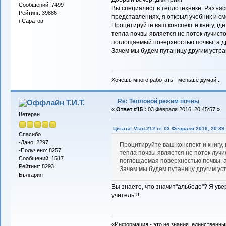
Сообщений: 7499
Вы специалист в теплотехнике. Разъяс
Рейтинг: 39886
представлениях, я открыл учебник и см
г.Саратов
Процитируйте ваш конспект и книгу, гд
тепла почвы является не поток лучисто
поглощаемый поверхностью почвы, а др
Зачем мы будем путаницу другим устра
Хочешь много работать - меньше думай...
Re: Тепловой режим почвы
Т.И.Т.
«
Ответ #15 :
03 Февраля 2016, 20:45:57 »
Ветеран
Цитата: Vlad-212 от 03 Февраля 2016, 20:39
Спасибо
-Дано: 2297
Процитируйте ваш конспект и книгу,
-Получено: 8257
тепла почвы является не поток лучи
Сообщений: 1517
поглощаемая поверхностью почвы, а 
Рейтинг: 8293
Зачем мы будем путаницу другим ус
България
Вы знаете, что значит"альбедо"? Я уве
учитель?!
«Информация - это не знания, единственны