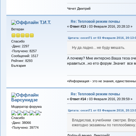
Чечет Дмитрий
Re: Тепловой режим почвы
Т.И.Т.
«
Ответ #13 :
03 Февраля 2016, 20:28:10 »
Ветеран
Цитата: cecet71 от 03 Февраля 2016, 20:13:
Спасибо
-Дано: 2297
Ну да ладно... не буду мешать.
-Получено: 8257
Сообщений: 1517
А почему? Мне интерсно.Ваша теза оче
Рейтинг: 8293
нравиться...но ето форум .Значит все 
България
«Информация - это не знания, единственны
Re: Тепловой режим почвы
Барсунидзе
«
Ответ #14 :
03 Февраля 2016, 20:39:59 »
Модератор форума
Цитата: cecet71 от 03 Февраля 2016, 20:13:
Спасибо
Владислав, в учебники смотрю. Впро
-Дано: 38066
ежегодно экзамены по теплообмену. 
-Получено: 39774
Добрый вечер, Дмитрий!