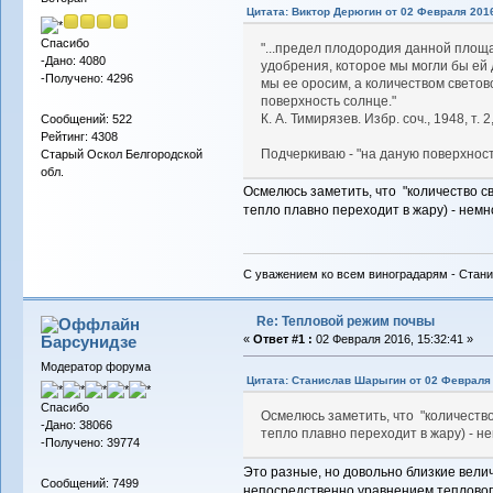
Цитата: Виктор Дерюгин от 02 Февраля 2016
Спасибо
"...предел плодородия данной площ
-Дано: 4080
удобрения, которое мы могли бы ей 
-Получено: 4296
мы ее оросим, а количеством светов
поверхность солнце."
К. А. Тимирязев. Избр. соч., 1948, т. 2,
Сообщений: 522
Рейтинг: 4308
Подчеркиваю - "на даную поверхност
Старый Оскол Белгородской
обл.
Осмелюсь заметить, что "количество св
тепло плавно переходит в жару) - нем
С уважением ко всем виноградарям - Стани
Re: Тепловой режим почвы
Барсунидзе
«
Ответ #1 :
02 Февраля 2016, 15:32:41 »
Модератор форума
Цитата: Станислав Шарыгин от 02 Февраля 
Спасибо
Осмелюсь заметить, что "количество
-Дано: 38066
тепло плавно переходит в жару) - 
-Получено: 39774
Это разные, но довольно близкие вели
Сообщений: 7499
непосредственно уравнением теплового