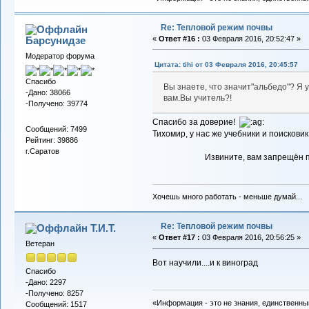
Re: Тепловой режим почвы
Барсунидзе
«
Ответ #16 :
03 Февраля 2016, 20:52:47 »
Модератор форума
Цитата: tihi от 03 Февраля 2016, 20:45:57
Спасибо
Вы знаете, что значит"альбедо"? Я у
-Дано: 38066
вам.Вы учитель?!
-Получено: 39774
Спасибо за доверие!
Сообщений: 7499
Тихомир, у нас же учебники и поисковик
Рейтинг: 39886
г.Саратов
Извините, вам запрещён 
Хочешь много работать - меньше думай...
Re: Тепловой режим почвы
Т.И.Т.
«
Ответ #17 :
03 Февраля 2016, 20:56:25 »
Ветеран
Вот научили....и к виноград
Спасибо
-Дано: 2297
-Получено: 8257
«Информация - это не знания, единственны
Сообщений: 1517