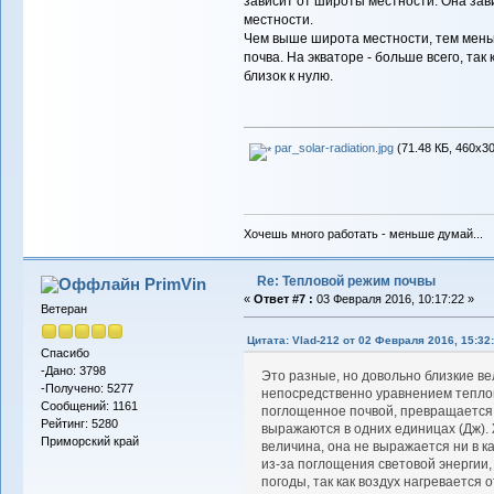
зависит от широты местности. Она зави
местности.
Чем выше широта местности, тем мень
почва. На экваторе - больше всего, так
близок к нулю.
par_solar-radiation.jpg
(71.48 КБ, 460x30
Хочешь много работать - меньше думай...
Re: Тепловой режим почвы
PrimVin
«
Ответ #7 :
03 Февраля 2016, 10:17:22 »
Ветеран
Цитата: Vlad-212 от 02 Февраля 2016, 15:32
Спасибо
-Дано: 3798
Это разные, но довольно близкие в
-Получено: 5277
непосредственно уравнением теплов
Сообщений: 1161
поглощенное почвой, превращается 
Рейтинг: 5280
выражаются в одних единицах (Дж).
Приморский край
величина, она не выражается ни в к
из-за поглощения световой энергии
погоды, так как воздух нагревается 