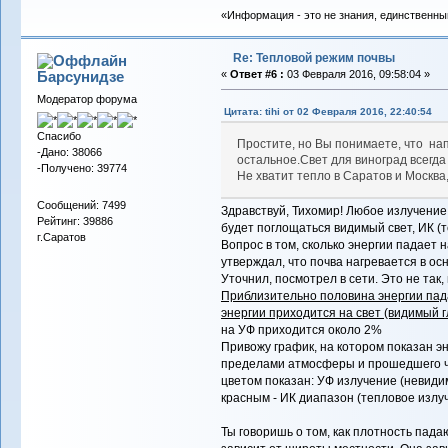
«Информация - это не знания, единственны
Re: Тепловой режим почвы
Барсунидзе
«
Ответ #6 :
03 Февраля 2016, 09:58:04 »
Модератор форума
Цитата: tihi от 02 Февраля 2016, 22:40:54
Спасибо
Простите, но Вы понимаете, что нап
-Дано: 38066
остальное.Свет для виноград всегда 
-Получено: 39774
Не хватит тепло в Саратов и Москва,
Сообщений: 7499
Здравствуй, Тихомир! Любое излучение
Рейтинг: 39886
будет поглощаться видимый свет, ИК (т
г.Саратов
Вопрос в том, сколько энергии падает н
утверждал, что почва нагревается в ос
Уточнил, посмотрел в сети. Это не так
Приблизительно половина энергии пад
энергии приходится на свет (видимый г
на УФ приходится около 2%
Привожу график, на котором показан э
пределами атмосферы и прошедшего ч
цветом показан: УФ излучение (невидим
красным - ИК диапазон (тепловое излу
Ты говоришь о том, как плотность пада