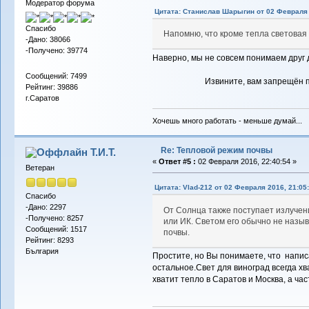
Модератор форума
Цитата: Станислав Шарыгин от 02 Февраля 
Спасибо
Напомню, что кроме тепла световая 
-Дано: 38066
-Получено: 39774
Наверно, мы не совсем понимаем друг
Сообщений: 7499
Извините, вам запрещён 
Рейтинг: 39886
г.Саратов
Хочешь много работать - меньше думай...
Re: Тепловой режим почвы
Т.И.Т.
«
Ответ #5 :
02 Февраля 2016, 22:40:54 »
Ветеран
Цитата: Vlad-212 от 02 Февраля 2016, 21:05
Спасибо
-Дано: 2297
От Солнца также поступает излучени
-Получено: 8257
или ИК. Светом его обычно не назыв
Сообщений: 1517
почвы.
Рейтинг: 8293
България
Простите, но Вы понимаете, что напис
остальное.Свет для виноград всегда хва
хватит тепло в Саратов и Москва, а час