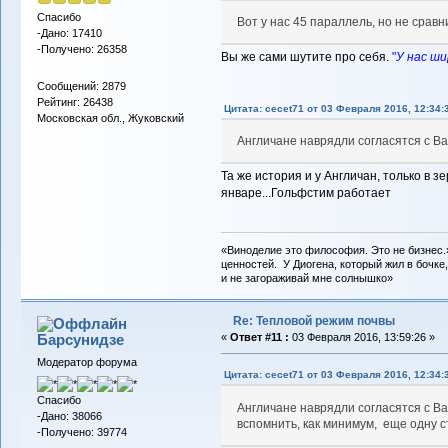
Спасибо
Вот у нас 45 параллель, но не срав
-Дано: 17410
-Получено: 26358
Вы же сами шутите про себя.
"
У нас ши
Сообщений: 2879
Рейтинг: 26438
Цитата: cecet71 от 03 Февраля 2016, 12:34:
Московская обл., Жуковский
Англичане наврядли согласятся с 
Та же история и у Англичан, только в з
январе...Гольфстим работает
«Виноделие это философия. Это не бизнес.
ценностей. У Диогена, который жил в бочке,
и не загораживай мне солнышко»
Re: Тепловой режим почвы
Барсунидзе
«
Ответ #11 :
03 Февраля 2016, 13:59:26 »
Модератор форума
Цитата: cecet71 от 03 Февраля 2016, 12:34:
Спасибо
Англичане наврядли согласятся с В
-Дано: 38066
вспомнить, как минимум, еще одну ст
-Получено: 39774