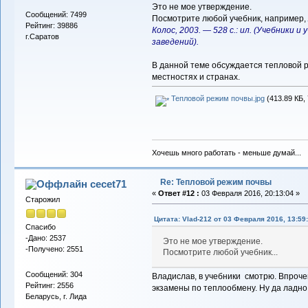
Это не мое утверждение.
Сообщений: 7499
Посмотрите любой учебник, например,
Рейтинг: 39886
Колос, 2003. — 528 с.: ил. (Учебники и
г.Саратов
заведений).
В данной теме обсуждается тепловой р
местностях и странах.
Тепловой режим почвы.jpg
(413.89 КБ,
Хочешь много работать - меньше думай...
Re: Тепловой режим почвы
cecet71
«
Ответ #12 :
03 Февраля 2016, 20:13:04 »
Старожил
Цитата: Vlad-212 от 03 Февраля 2016, 13:59
Спасибо
-Дано: 2537
Это не мое утверждение.
-Получено: 2551
Посмотрите любой учебник...
Сообщений: 304
Владислав, в учебники смотрю. Впрочем
Рейтинг: 2556
экзамены по теплообмену. Ну да ладно.
Беларусь, г. Лида