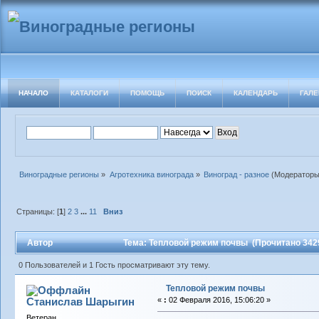
НАЧАЛО
КАТАЛОГИ
ПОМОЩЬ
ПОИСК
КАЛЕНДАРЬ
ГАЛЕ
Виноградные регионы
»
Агротехника винограда
»
Виноград - разное
(Модератор
Страницы: [
1
]
2
3
...
11
Вниз
Автор
Тема: Тепловой режим почвы (Прочитано 3429
0 Пользователей и 1 Гость просматривают эту тему.
Тепловой режим почвы
Станислав Шарыгин
«
:
02 Февраля 2016, 15:06:20 »
Ветеран