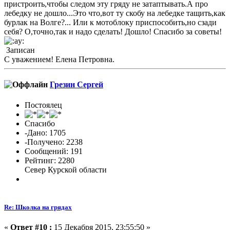
пристроить,чтобы следом эту гряду не затаптывать.А про
лебедку не дошло...Это что,вот ту скобу на лебедке тащить,как
бурлак на Волге?... Или к мотоблоку приспособить,но сзади
себя? О,точно,так и надо сделать! Дошло! Спасибо за советы!
Записан
С уважением! Елена Петровна.
Грезин Сергей
Постоялец
Спасибо
-Дано: 1705
-Получено: 2238
Сообщений: 191
Рейтинг: 2280
Север Курской области
Re: Школка на грядах
«
Ответ #10 :
15 Декабря 2015, 23:55:50 »