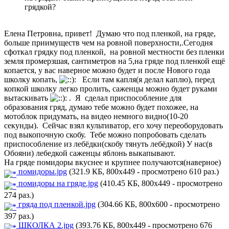
грядкой?
Елена Петровна, привет! Думаю что под пленкой, на гряде,
больше приимуществ чем на ровной поверхности,.Сегодня
сфоткал грядку под пленкой, на ровной местности без пленки
земля промерзшая, сантиметров на 5,на гряде под пленкой ещё
копается, у вас наверное можно будет и после Нового года
школку копать,
Если там капля(я делал каплю), перед
копкой школку легко пролить, саженцы можно будет руками
вытаскивать
. Я сделал приспособление для
образования гряд, думаю тебе можно будет похожее, на
мотоблок придумать, на видео немного видно(10-20
секунды). Сейчас взял культиватор, его хочу переоборудовать
под выкопочную скобу. Тебе можно попробовать сделать
приспособление из лебёдки(скобу тянуть лебёдкой) У нас(в
Обояни) лебедкой саженцы яблонь выкапывают.
На гряде помидоры вкуснее и крупнее получаются(наверное)
помидоры.jpg
(321.9 КБ, 800x449 - просмотрено 610 раз.)
помидоры на гряде.jpg
(410.45 КБ, 800x449 - просмотрено
274 раз.)
гряда под пленкой.jpg
(304.66 КБ, 800x600 - просмотрено
397 раз.)
ШКОЛКА 2.jpg
(393.76 КБ, 800x449 - просмотрено 676