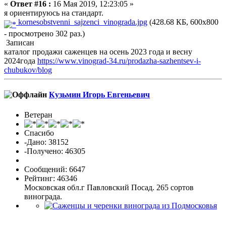
«
Ответ #16 :
16 Мая 2019, 12:23:05 »
я ориентируюсь на стандарт.
kornesobstvenni_sajzenci_vinograda.jpg
(428.68 КБ, 600x800
- просмотрено 302 раз.)
Записан
каталог продажи саженцев на осень 2023 года и весну
2024года
https://www.vinograd-34.ru/prodazha-sazhentsev-i-
chubukov/blog
Кузьмин Игорь Евгеньевич
Ветеран
Спасибо
-Дано: 38152
-Получено: 46305
Сообщений: 6647
Рейтинг: 46346
Московская обл.г Павловский Посад. 265 сортов
винограда.