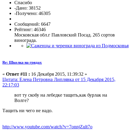
Спасибо
-Дано: 38152
-Получено: 46305
Сообщений: 6647
Рейтинг: 46346
Московская обл.г Павловский Посад. 265 сортов
винограда.
Re: Школка на грядах
«
Ответ #11 :
16 Декабря 2015, 11:39:32 »
Цитата: Елена Петровна Липлявка от 15 Декабря 2015,
22:17:03
вот ту скобу на лебедке тащить,как бурлак на
Волге?
Тащить ни чего не надо.
http://www.youtube.com/watch?v=7onnjZult7o