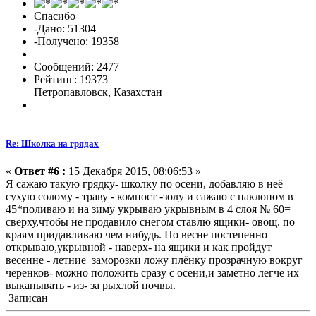
Спасибо
-Дано: 51304
-Получено: 19358
Сообщений: 2477
Рейтинг: 19373
Петропавловск, Казахстан
Re: Школка на грядах
«
Ответ #6 :
15 Декабря 2015, 08:06:53 »
Я сажаю такую грядку- школку по осени, добавляю в неё
сухую солому - траву - компост -золу и сажаю с наклоном в
45*поливаю и на зиму укрываю укрывным в 4 слоя № 60=
сверху,чтобы не продавило снегом ставлю ящики- овощ. по
краям придавливаю чем нибудь. По весне постепенно
открываю,укрывной - наверх- на ящики и как пройдут
весенне - летние заморозки ложу плёнку прозрачную вокруг
черенков- можно положить сразу с осени,и заметно легче их
выкапывать - из- за рыхлой почвы.
Записан