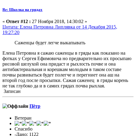
Re: Школка на грядах
«
Ответ #12 :
27 Ноября 2018, 14:30:02 »
Цитата: Елена Петровна Липлявка от 14 Декабря 2015,
19:27:20
Саженцы будет легче выкапывать
Елена Петровна я сажаю саженцы в гряды как показано на
фотках у Сергея Ефимовича но предварительно их просыпаю
рисовой шелухой она придаст и рыхлость почве и она
антибактериальная и корешкам молодым в таком составе
почвы развиваться будет полегче и перегниет она аш на
второй год после просыпки. Сажая саженец в гряды корень
не так глубоко да и в самих грядах почва рыхлая.
Записан
Пётр
Ветеран
Спасибо
-Дано: 1122