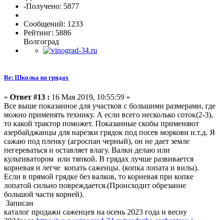
-Получено: 5877
Сообщений: 1233
Рейтинг: 5886
Волгоград
Re: Школка на грядах
«
Ответ #13 :
16 Мая 2019, 10:55:59 »
Все выше показанное для участков с большими размерами, где
можно применять технику. А если всего несколько соток(2-3),
то какой трактор поможет. Показанные скобы применяют
азербайджанцы для нарезки грядок под посев моркови и.т.д. Я
сажаю под пленку (агроспан черный), он не дает земле
пегереваться и оставляет влагу. Валки делаю или
культиватором или тяпкой. В грядах лучше развивается
корневая и легче копать саженцы. (копка лопата и вилы).
Если в прямой грядке без валков, то корневая при копке
лопатой сильно повреждается.(Происходит обрезание
большой части корней).
Записан
каталог продажи саженцев на осень 2023 года и весну