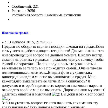
Сообщений: 221
Рейтинг: 3056
Ростовская область Каменск-Шахтинский
Школка на грядах
«
:
13 Декабря 2015, 21:49:56 »
Предлагаю обсудить вариант посадки школки на грядах.Если
есть у кого наработки,поделитесь,плиззз! Для меня лично это
животрепещущий вопрос на данный момент. Школку всегда
сажали на ровных грядках,в 4 ряда,под черную пленку,чтобы
травой не зарастала. Но так получилось,что ухаживать и
выкапывать ее теперь мне приходится самой...Очень тяжело
для женщины,согласитесь...Видела фото с украинских
виноградников,там многие выращивают на грядах. Мне
кажется,что выкапывать ее легче.Или я ошибаюсь? Я
допускаю и второй вариант,что корневая там может нарасти
ого-го,что вообще мне не выкопать...Дорогие наши мужчины!
Делитесь опытом и мыслями!
Вы доки в этих вопросах!
Забыла уточнить вопросы:с чего начинать,как именно эту
гряду накидать? Есть лопаты,мотоблок с каким-то