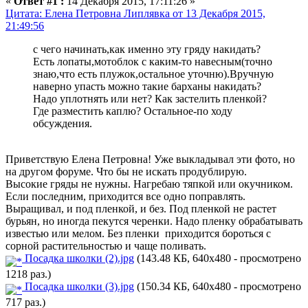
«
Ответ #1 :
14 Декабря 2015, 17:11:26 »
Цитата: Елена Петровна Липлявка от 13 Декабря 2015,
21:49:56
с чего начинать,как именно эту гряду накидать?
Есть лопаты,мотоблок с каким-то навесным(точно
знаю,что есть плужок,остальное уточню).Вручную
наверно упасть можно такие барханы накидать?
Надо уплотнять или нет? Как застелить пленкой?
Где разместить каплю? Остальное-по ходу
обсуждения.
Приветствую Елена Петровна! Уже выкладывал эти фото, но
на другом форуме. Что бы не искать продублирую.
Высокие гряды не нужны. Нагребаю тяпкой или окучником.
Если последним, приходится все одно поправлять.
Выращивал, и под пленкой, и без. Под пленкой не растет
бурьян, но иногда пекутся черенки. Надо пленку обрабатывать
известью или мелом. Без пленки приходится бороться с
сорной растительностью и чаще поливать.
Посадка школки (2).jpg
(143.48 КБ, 640x480 - просмотрено
1218 раз.)
Посадка школки (3).jpg
(150.34 КБ, 640x480 - просмотрено
717 раз.)