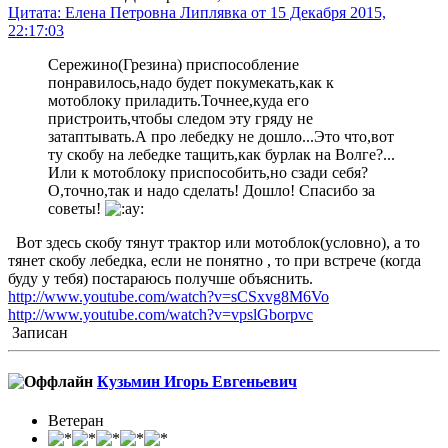
Цитата: Елена Петровна Липлявка от 15 Декабря 2015,
22:17:03
Сережино(Грезина) приспособление
понравилось,надо будет покумекать,как к
мотоблоку приладить.Точнее,куда его
пристроить,чтобы следом эту гряду не
затаптывать.А про лебедку не дошло...Это что,вот
ту скобу на лебедке тащить,как бурлак на Волге?...
Или к мотоблоку приспособить,но сзади себя?
О,точно,так и надо сделать! Дошло! Спасибо за
советы!
Вот здесь скобу тянут трактор или мотоблок(условно), а то
тянет скобу лебедка, если не понятно , то при встрече (когда
буду у тебя) постараюсь получше объяснить.
http://www.youtube.com/watch?v=sCSxvg8M6Vo
http://www.youtube.com/watch?v=vpslGborpvc
Записан
Кузьмин Игорь Евгеньевич
Ветеран