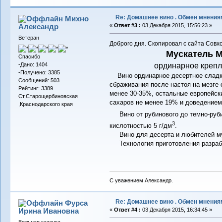
Re: Домашнее вино . Обмен мнения
Михно
Александр
«
Ответ #3 :
03 Декабря 2015, 15:56:23 »
Ветеран
Доброго дня. Скопировал с сайта Совх
Мускатель 
Спасибо
-Дано: 1404
ординарное крепл
-Получено: 3385
Вино ординарное десертное сладк
Сообщений: 503
сбраживания после настоя на мезге 
Рейтинг: 3389
менее 30-35%, остальные европейск
Ст.Старощербиновская
сахаров не менее 19% и доведением
,Краснодарского края
Вино от рубинового до темно-рубин
3
кислотностью 5 г/дм
.
Вино для десерта и любителей му
Технология приготовления разраб
С уважением Александр.
Re: Домашнее вино . Обмен мнения
Фурса
Ирина Ивановна
«
Ответ #4 :
03 Декабря 2015, 16:34:45 »