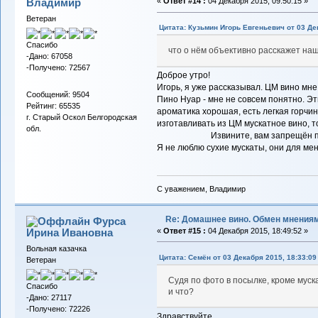
Владимиp
«
Ответ #14 :
04 Декабря 2015, 09:50:15 »
Ветеран
Цитата: Кузьмин Игорь Евгеньевич от 03 Де
Спасибо
что о нём объективно расскажет на
-Дано: 67058
-Получено: 72567
Доброе утро!
Игорь, я уже рассказывал. ЦМ вино мне
Сообщений: 9504
Пино Нуар - мне не совсем понятно. Эт
Рейтинг: 65535
ароматика хорошая, есть легкая горчинк
г. Старый Оскол Белгородская
изготавливать из ЦМ мускатное вино, т
обл.
Извините, вам запрещён 
Я не люблю сухие мускаты, они для ме
С уважением, Владимир
Re: Домашнее вино. Обмен мнения
Фурса
Ирина Ивановна
«
Ответ #15 :
04 Декабря 2015, 18:49:52 »
Вольная казачка
Цитата: Семён от 03 Декабря 2015, 18:33:09
Ветеран
Судя по фото в посылке, кроме муска
Спасибо
и что?
-Дано: 27117
-Получено: 72226
Здравствуйте .