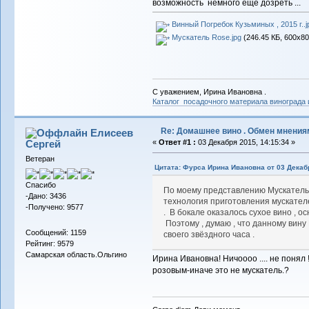
возможность немного ещё дозреть ...
Винный Погребок Кузьминых , 2015 г..j
Мускатель Rose.jpg
(246.45 КБ, 600x80
С уважением, Ирина Ивановна .
Каталог посадочного материала винограда
Re: Домашнее вино . Обмен мнения
Елисеев
Сергей
«
Ответ #1 :
03 Декабря 2015, 14:15:34 »
Ветеран
Цитата: Фурса Ирина Ивановна от 03 Декабр
Спасибо
По моему представлению Мускатель- 
-Дано: 3436
технология приготовления мускател
-Получено: 9577
. В бокале оказалось сухое вино , о
Поэтому , думаю , что данному вин
Сообщений: 1159
своего звёздного часа .
Рейтинг: 9579
Самарская область.Ольгино
Ирина Ивановна! Ничоооо .... не понял
розовым-иначе это не мускатель.?