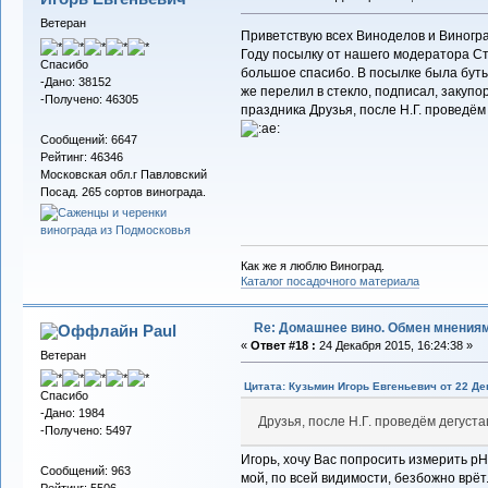
Ветеран
Приветствую всех Виноделов и Виногра
Году посылку от нашего модератора С
Спасибо
большое спасибо. В посылке была буты
-Дано: 38152
же перелил в стекло, подписал, закупо
-Получено: 46305
праздника Друзья, после Н.Г. проведём
Сообщений: 6647
Рейтинг: 46346
Московская обл.г Павловский
Посад. 265 сортов винограда.
Как же я люблю Виноград.
Каталог посадочного материала
Re: Домашнее вино. Обмен мнения
Paul
«
Ответ #18 :
24 Декабря 2015, 16:24:38 »
Ветеран
Цитата: Кузьмин Игорь Евгеньевич от 22 Де
Спасибо
-Дано: 1984
Друзья, после Н.Г. проведём дегуст
-Получено: 5497
Игорь, хочу Вас попросить измерить рН
Сообщений: 963
мой, по всей видимости, безбожно врё