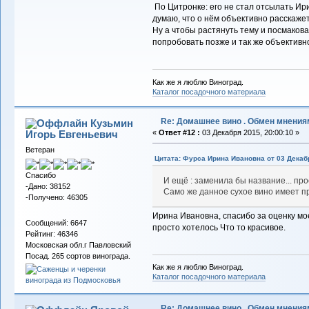
По Цитронке: его не стал отсылать Ир
думаю, что о нём объективно расскаж
Ну а чтобы растянуть тему и посмаков
попробовать позже и так же объективно
Как же я люблю Виноград.
Каталог посадочного материала
Re: Домашнее вино . Обмен мнения
Кузьмин
Игорь Евгеньевич
«
Ответ #12 :
03 Декабря 2015, 20:00:10 »
Ветеран
Цитата: Фурса Ирина Ивановна от 03 Декабр
Спасибо
И ещё : заменила бы название... про
-Дано: 38152
Само же данное сухое вино имеет п
-Получено: 46305
Ирина Ивановна, спасибо за оценку мо
Сообщений: 6647
просто хотелось Что то красивое.
Рейтинг: 46346
Московская обл.г Павловский
Посад. 265 сортов винограда.
Как же я люблю Виноград.
Каталог посадочного материала
Re: Домашнее вино . Обмен мнения