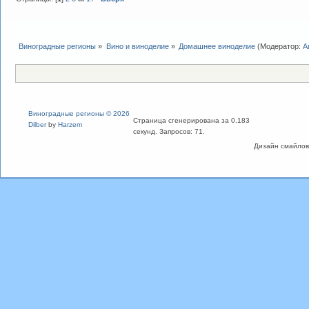
Виноградные регионы
»
Вино и виноделие
»
Домашнее виноделие
(Модератор:
А
Виноградные регионы © 2026
Страница сгенерирована за 0.183
Dilber
by
Harzem
секунд. Запросов: 71.
Дизайн смайлов "