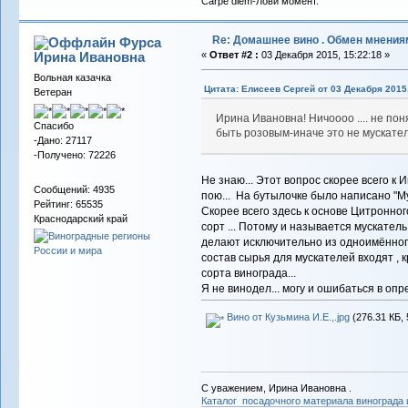
Carpe diem-Лови момент.
Re: Домашнее вино . Обмен мнения
Фурса
Ирина Ивановна
«
Ответ #2 :
03 Декабря 2015, 15:22:18 »
Вольная казачка
Цитата: Елисеев Сергей от 03 Декабря 2015,
Ветеран
Ирина Ивановна! Ничоооо .... не пон
Спасибо
быть розовым-иначе это не мускател
-Дано: 27117
-Получено: 72226
Не знаю... Этот вопрос скорее всего к И
Сообщений: 4935
пою... На бутылочке было написано "Му
Рейтинг: 65535
Скорее всего здесь к основе Цитронно
Краснодарский край
сорт ... Потому и называется мускатель.
делают исключительно из одноимённого 
состав сырья для мускателей входят , к
сорта винограда...
Я не винодел... могу и ошибаться в опр
Вино от Кузьмина И.Е.,.jpg
(276.31 КБ, 
С уважением, Ирина Ивановна .
Каталог посадочного материала винограда