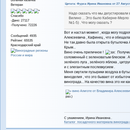
Вольная казачка
Цитата: Фурса Ирина Ивановна от 27 Август
Ветеран
Надо сказать что мы дегустировали 
Спасибо
Вилино ... Это было Каберне-Мерло 
-Дано: 27117
№1-5) . Что могу сказать ?
-Получено: 72226
Вот и настал момент , когда могу подр
Сообщений: 4935
Алексеевича , Кафинец , что и обещала
Рейтинг: 65535
Не так давно была открыта бутылочка А
Краснодарский край
Крым...
Вино очень приличное !
Получил
соломенный с зеленоватым блеском . 
зелёного луга , зелёного яблока , цитр
и с элегантным послевкусием .
Меня смутили пузырики воздуха в бутыл
виноделия , что это бывает от избыто
винограда... На качество вина это ни как
вино Алиготе от Владимира Алексееви
раз.)
С уважением, Ирина Ивановна .
Каталог посадочного материала винограда