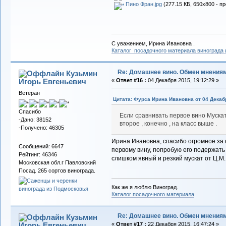
Пино Фран.jpg
(277.15 КБ, 650x800 - п
С уважением, Ирина Ивановна .
Каталог посадочного материала винограда
Re: Домашнее вино. Обмен мнения
Кузьмин
Игорь Евгеньевич
«
Ответ #16 :
04 Декабря 2015, 19:12:29 »
Ветеран
Цитата: Фурса Ирина Ивановна от 04 Декабр
Спасибо
Если сравнивать первое вино Мускат
-Дано: 38152
второе , конечно , на класс выше .
-Получено: 46305
Ирина Ивановна, спасибо огромное за в
Сообщений: 6647
первому вину, попробую его подержать 
Рейтинг: 46346
слишком явный и резкий мускат от Ц.М.
Московская обл.г Павловский
Посад. 265 сортов винограда.
Как же я люблю Виноград.
Каталог посадочного материала
Re: Домашнее вино. Обмен мнения
Кузьмин
Игорь Евгеньевич
«
Ответ #17 :
22 Декабря 2015, 16:47:24 »