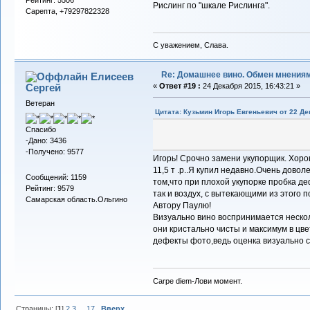
Рейтинг: 5506
Рислинг по "шкале Рислинга".
Сарепта, +79297822328
С уважением, Слава.
Re: Домашнее вино. Обмен мнения
Елисеев
Сергей
«
Ответ #19 :
24 Декабря 2015, 16:43:21 »
Ветеран
Цитата: Кузьмин Игорь Евгеньевич от 22 Де
Спасибо
-Дано: 3436
-Получено: 9577
Игорь! Срочно замени укупорщик. Хоро
11,5 т .р..Я купил недавно.Очень довол
Сообщений: 1159
том,что при плохой укупорке пробка д
Рейтинг: 9579
так и воздух, с вытекающими из этого 
Самарская область.Ольгино
Автору Паулю!
Визуально вино воспринимается нескол
они кристально чисты и максимум в цв
дефекты фото,ведь оценка визуально с
Carpe diem-Лови момент.
Страницы: [
1
]
2
3
...
17
Вверх