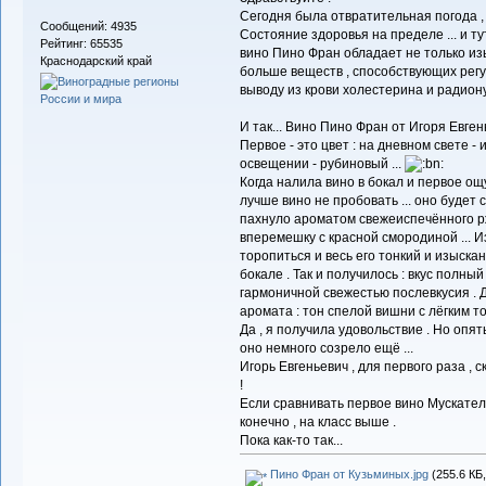
Сегодня была отвратительная погода , 
Сообщений: 4935
Состояние здоровья на пределе ... и ту
Рейтинг: 65535
вино Пино Фран обладает не только из
Краснодарский край
больше веществ , способствующих регу
выводу из крови холестерина и радиону
И так... Вино Пино Фран от Игоря Евген
Первое - это цвет : на дневном свете -
освещении - рубиновый ...
Когда налила вино в бокал и первое ощ
лучше вино не пробовать ... оно будет 
пахнуло ароматом свежеиспечённого рж
вперемешку с красной смородиной ... И
торопиться и весь его тонкий и изыска
бокале . Так и получилось : вкус полны
гармоничной свежестью послевкусия . 
аромата : тон спелой вишни с лёгким т
Да , я получила удовольствие . Но опят
оно немного созрело ещё ...
Игорь Евгеньевич , для первого раза , 
!
Если сравнивать первое вино Мускатель
конечно , на класс выше .
Пока как-то так...
Пино Фран от Кузьминых.jpg
(255.6 КБ