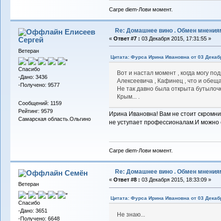
Carpe diem-Лови момент.
Re: Домашнее вино . Обмен мнения
Елисеев
Сергей
«
Ответ #7 :
03 Декабря 2015, 17:31:55 »
Ветеран
Цитата: Фурса Ирина Ивановна от 03 Декабр
Спасибо
Вот и настал момент , когда могу п
-Дано: 3436
Алексеевича , Кафинец , что и обещ
-Получено: 9577
Не так давно была открыта бутылочк
Крым... .
Сообщений: 1159
Рейтинг: 9579
Ирина Ивановна! Вам не стоит скромни
Самарская область.Ольгино
не уступает профессионалам.И можно с
Carpe diem-Лови момент.
Re: Домашнее вино . Обмен мнения
Семён
«
Ответ #8 :
03 Декабря 2015, 18:33:09 »
Ветеран
Цитата: Фурса Ирина Ивановна от 03 Декабр
Спасибо
-Дано: 3651
Не знаю...
-Получено: 6648