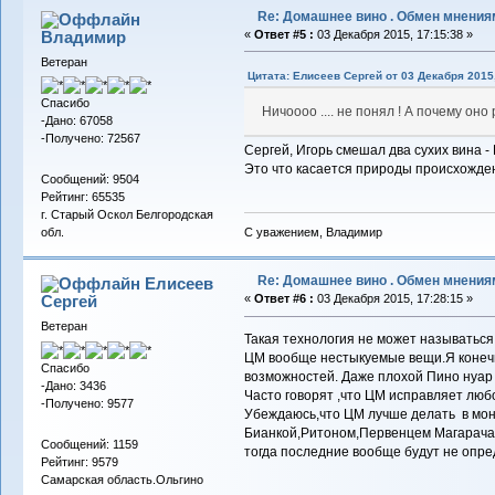
Re: Домашнее вино . Обмен мнения
Владимиp
«
Ответ #5 :
03 Декабря 2015, 17:15:38 »
Ветеран
Цитата: Елисеев Сергей от 03 Декабря 2015,
Спасибо
Ничоооо .... не понял ! А почему оно
-Дано: 67058
-Получено: 72567
Сергей, Игорь смешал два сухих вина - 
Это что касается природы происхожден
Сообщений: 9504
Рейтинг: 65535
г. Старый Оскол Белгородская
С уважением, Владимир
обл.
Re: Домашнее вино . Обмен мнения
Елисеев
Сергей
«
Ответ #6 :
03 Декабря 2015, 17:28:15 »
Ветеран
Такая технология не может называться
ЦМ вообще нестыкуемые вещи.Я конечн
Спасибо
возможностей. Даже плохой Пино нуар 
-Дано: 3436
Часто говорят ,что ЦМ исправляет люб
-Получено: 9577
Убеждаюсь,что ЦМ лучше делать в мон
Бианкой,Ритоном,Первенцем Магарача
Сообщений: 1159
тогда последние вообще будут не опре
Рейтинг: 9579
Самарская область.Ольгино