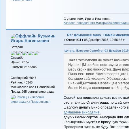
С уважением, Ирина Ивановна .
Каталог посадочного материала винограда
Re: Домашнее вино . Обмен мнения
Кузьмин
Игорь Евгеньевич
«
Ответ #11 :
03 Декабря 2015, 19:56:42 »
Ветеран
Цитата: Елисеев Сергей от 03 Декабря 2015,
Спасибо
Такая технология не может называт
-Дано: 38152
Нуар и ЦМ вообще нестыкуемые вещи
-Получено: 46305
меру своих возможностей. Даже пло
Пино-есть пино. Часто говорят ,что
Сообщений: 6647
большое заблуждение. Убеждаюсь,ч
Рейтинг: 46346
Бианкой,Ритоном,Первенцем Магара
Московская обл.г Павловский
более.И тогда последние вообще бу
Посад. 265 сортов винограда.
Сергей, мы привыкли делать всё по шаб
отступали до Сталинграда, по шаблону
шаблону делать Вино определённого вк
домашнее виноделие,
других белых сортов Винограда для куп
насыщенный мускат и присущую горчинк
Пропорцию писать не буду. Вот по это