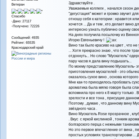
Здравствуйте .
Ветеран
Уважаемые коллеги , начался сезон де
"дегустация" может и громко звучит для 
Спасибо
отношу себя к категории : нравится ил
-Дано: 27117
хочется ... Да и тем , кто делает вино 
-Получено: 72226
интересно узнать публично оценку свое
На днях получила посылочку из Винног
Сообщений: 4935
Игорю Евгеньевичу !
Рейтинг: 65535
Вино так было красиво на цвет , что н
Краснодарский край
... Хотя прекрасно знаю , что после т
отдохнуть... Но слово "Мускатель" одерж
пару часов я дала вину подышать...
По моему представлению Мускатель- это
приготовления мускателей - это обычн
оказалось сухое вино , основа которог
Мне как-то приходилось пробовать сух
ароматика была мягко говоря была слаб
вспомнила про него к 8 марту только . 
зрелости и все тона , присущие данно
Поэтому , думаю , что данному вину М
звёздного часа .
Вино Мускатель Rose прозрачное , клуб
. Вкус с яркой кислинкой , тонким аром
болгарского перца с нежными танинами 
Но это первое впечатление от вина , пе
простых условиях транспортировки ... Д