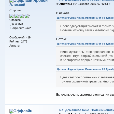
Яровой
Алексей
«
Ответ #13 :
04 Декабря 2015, 07:47:51 »
Старожил
В начале:
Цитата: Фурса Ирина Ивановна от 03 Декабр
Спасибо
-Дано: 878
Слово "дегустация" может и громко зв
-Получено: 2472
Больше отношу себя к категории : н
Сообщений: 419
Потом:
Рейтинг: 2476
Цитата: Фурса Ирина Ивановна от 03 Декабр
Алматы
Вино Мускатель Rose прозрачное , кл
свежее . Вкус с яркой кислинкой , т
и болгарского перца с нежными тани
Цитата: Фурса Ирина Ивановна от 03 Декабр
Цвет светло-соломенный с зеленов
тонами скошенной травы зелёного луг
Вы очень очень скромны в описании с
Re: Домашнее вино. Обмен мнения