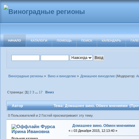
НАЧАЛО
КАТАЛОГИ
ПОМОЩЬ
ПОИСК
КАЛЕНДАРЬ
ГАЛЕ
Виноградные регионы
»
Вино и виноделие
»
Домашнее виноделие
(Модератор:
А
Страницы: [
1
]
2
3
...
17
Вниз
Автор
Тема: Домашнее вино. Обмен мнениями (Проч
0 Пользователей и 2 Гостей просматривают эту тему.
Домашнее вино. Обмен мнениями
Фурса
Ирина Ивановна
«
:
03 Декабря 2015, 12:13:40 »
Вольная казачка