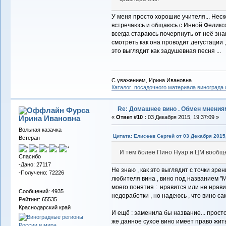
У меня просто хорошие учителя... Нес
встречаюсь и общаюсь с Инной Феликсо
всегда стараюсь почерпнуть от неё зна
смотреть как она проводит дегустации ,
это выглядит как задушевная песня ...
С уважением, Ирина Ивановна .
Каталог посадочного материала винограда
Re: Домашнее вино . Обмен мнения
Фурса
Ирина Ивановна
«
Ответ #10 :
03 Декабря 2015, 19:37:09 »
Вольная казачка
Цитата: Елисеев Сергей от 03 Декабря 2015,
Ветеран
И тем более Пино Нуар и ЦМ вообщ
Спасибо
-Дано: 27117
Не знаю , как это выглядит с точки зре
-Получено: 72226
любителя вина , вино под названием "Му
моего понятия : нравится или не нравит
Сообщений: 4935
недоработки , но надеюсь , что вино сам
Рейтинг: 65535
Краснодарский край
И ещё : заменила бы название... просто
же данное сухое вино имеет право жить