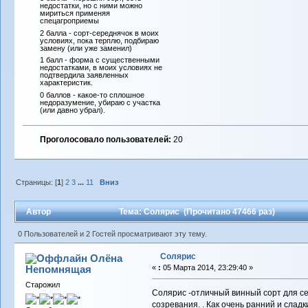
недостатки, но с ними можно
мириться применяя
спецагроприемы
2 балла - сорт-середнячок в моих
условиях, пока терплю, подбираю
замену (или уже заменил)
1 балл - форма с существенными
недостатками, в моих условиях не
подтвердила заявленных
характеристик.
0 баллов - какое-то сплошное
недоразумение, убираю с участка
(или давно убрал).
Проголосовало пользователей:
20
Страницы: [
1
]
2
3
...
11
Вниз
Автор
Тема: Солярис (Прочитано 47466 раз)
0 Пользователей и 2 Гостей просматривают эту тему.
Солярис
Олёна
Непомнящая
«
:
05 Марта 2014, 23:29:40 »
Старожил
Солярис -отличный винный сорт для с
созревания. . Как очень ранний и слад