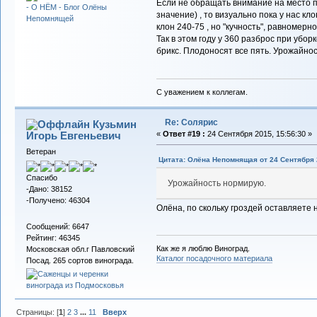
Если не обращать внимание на место п
значение) , то визуально пока у нас к
клон 240-75 , но "кучность", равномерн
Так в этом году у 360 разброс при уборк
брикс. Плодоносят все пять. Урожайно
С уважением к коллегам.
Re: Солярис
Кузьмин
Игорь Евгеньевич
«
Ответ #19 :
24 Сентября 2015, 15:56:30 »
Ветеран
Цитата: Олёна Непомнящая от 24 Сентября 2
Спасибо
Урожайность нормирую.
-Дано: 38152
-Получено: 46304
Олёна, по скольку гроздей оставляете 
Сообщений: 6647
Рейтинг: 46345
Как же я люблю Виноград.
Московская обл.г Павловский
Каталог посадочного материала
Посад. 265 сортов винограда.
Страницы: [
1
]
2
3
...
11
Вверх