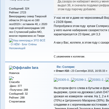
Да,сахара он набирает много,у меня
выдал 36, я сначала подумал рефрак
Сообщений: 324
этом году парочку добавлю.
Рейтинг: 2723
Винограднику север Тверской
У нас не юг и даже не черноземный Вор
области 24 год но из 160
с 23/28 брикс.
лоз/2019 г. оставили 40, с 2020
Попробуем в этом году купаж Соляриса
года второй виноградник 140
у него нынче набирание сахаристости з
лоз Ступинский район МО,
характеризуется 23 брикс, рН 3,3
многое перевезено из Твери
А как у Вас, коллеги, в этом году с са
С уважением к коллегам.
Re: Солярис
lara
«
Ответ #10 :
23 Сентября 2015, 16:55:33 »
Новичок
...
...
...
Спасибо
-Дано: 377
На втором фото слева в бутылке и фуже
-Получено: 288
выдержки, сухое на дрожжах Lalvin D47
Сообщений: 32
урожая не измеряли- нечем. На 1, 2 и 
Рейтинг: 288
(70%) и Цитронного Магарача (30%). В
Стерлитамак
сладкими и с коричневыми косточками. 
Земляки Алексей Захаров и Амир Анвар