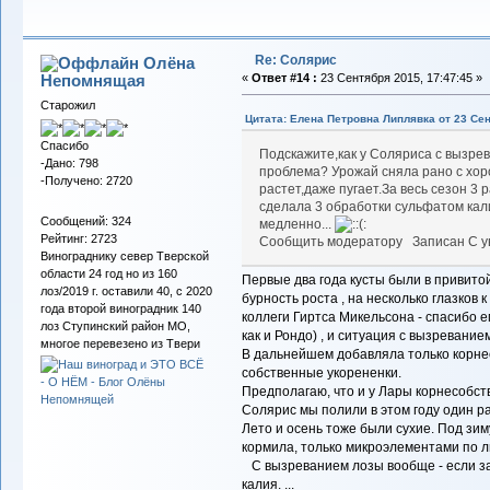
Re: Солярис
Олёна
Непомнящая
«
Ответ #14 :
23 Сентября 2015, 17:47:45 »
Старожил
Цитата: Елена Петровна Липлявка от 23 Сен
Спасибо
Подскажите,как у Соляриса с вызрев
-Дано: 798
проблема? Урожай сняла рано с хо
-Получено: 2720
растет,даже пугает.За весь сезон 3 
сделала 3 обработки сульфатом кал
Сообщений: 324
медленно...
Рейтинг: 2723
Сообщить модератору Записан С у
Винограднику север Тверской
области 24 год но из 160
Первые два года кусты были в привитой
лоз/2019 г. оставили 40, с 2020
бурность роста , на несколько глазков к
года второй виноградник 140
коллеги Гиртса Микельсона - спасибо е
лоз Ступинский район МО,
как и Рондо) , и ситуация с вызревани
многое перевезено из Твери
В дальнейшем добавляла только корне
собственные укорененки.
Предполагаю, что и у Лары корнесобст
Солярис мы полили в этом году один р
Лето и осень тоже были сухие. Под зи
кормила, только микроэлементами по л
С вызреванием лозы вообще - если 
калия. ...