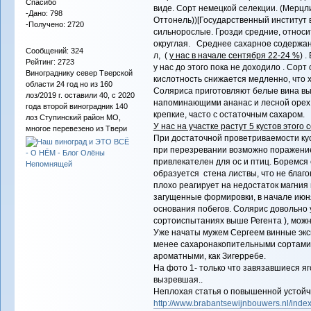
Спасибо
виде. Сорт немецкой селекции. (Мерцл
-Дано: 798
Оттонель))[Государственный институт 
-Получено: 2720
сильнорослые. Грозди средние, относи
округлая. Среднее сахарное содержание
Сообщений: 324
л, (
у нас в начале сентября 22-24 %
) 
Рейтинг: 2723
у нас до этого пока не доходило . Сор
Винограднику север Тверской
кислотность снижается медленно, что 
области 24 год но из 160
Соляриса приготовляют белые вина выс
лоз/2019 г. оставили 40, с 2020
напоминающими ананас и лесной орех, 
года второй виноградник 140
крепкие, часто с остаточным сахаром.
лоз Ступинский район МО,
У нас на участке растут 5 кустов этого 
многое перевезено из Твери
При достаточной проветриваемости кус
при перезревании возможно поражение 
привлекателен для ос и птиц. Боремся
образуется стена листвы, что не благ
плохо реагирует на недостаток магния 
загущенные формировки, в начале июня
основания побегов. Солярис довольно у
сортоиспытаниях выше Регента ), можн
Уже начаты мужем Сергеем винные экс
менее сахаронакопительными сортами 
ароматными, как Зигерребе.
На фото 1- только что завязавшиеся яго
вызревшая..
Неплохая статья о повышенной устойч
http://www.brabantsewijnbouwers.nl/in