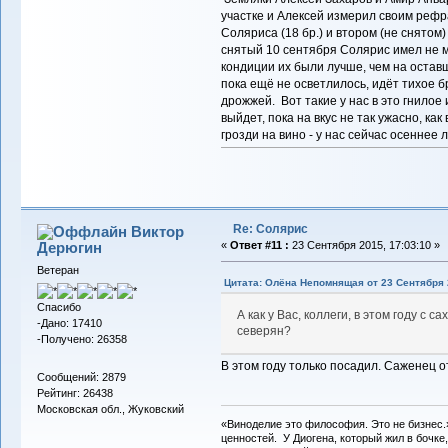
участке и Алексей измерил своим рефр
Соляриса (18 бр.) и втором (не снятом)
снятый 10 сентября Солярис имел не ме
кондиции их были лучше, чем на оставш
пока ещё не осветлилось, идёт тихое б
дрожжей. Вот такие у нас в это гнилое
выйдет, пока на вкус не так ужасно, ка
грозди на вино - у нас сейчас осеннее л
Re: Солярис
Виктор
Дерюгин
«
Ответ #11 :
23 Сентября 2015, 17:03:10 »
Ветеран
Цитата: Олёна Непомнящая от 23 Сентября 2
Спасибо
А как у Вас, коллеги, в этом году с 
-Дано: 17410
северян?
-Получено: 26358
В этом году только посадил. Саженец 
Сообщений: 2879
Рейтинг: 26438
Московская обл., Жуковский
«Виноделие это философия. Это не бизнес.
ценностей. У Диогена, который жил в бочке,