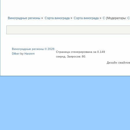
Виноградные регионы
»
Сорта винограда
»
Сорта винограда
»
С
(Модераторы:
С
Виноградные регионы © 2026
Страница сгенерирована за 0.149
Dilber
by
Harzem
секунд. Запросов: 80.
Дизайн смайлов "