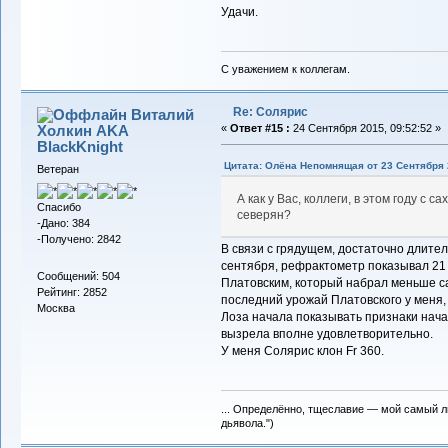
Удачи.
С уважением к коллегам.
Re: Солярис
Виталий
Холкин AKA
«
Ответ #15 :
24 Сентября 2015, 09:52:52 »
BlackKnight
Цитата: Олёна Непомнящая от 23 Сентября 2
Ветеран
А как у Вас, коллеги, в этом году с 
Спасибо
северян?
-Дано: 384
-Получено: 2842
В связи с грядущем, достаточно длите
сентября, рефрактометр показывал 21 b
Сообщений: 504
Платовским, который набрал меньше сах
Рейтинг: 2852
последний урожай Платовского у меня,
Москва
Лоза начала показывать признаки нача
вызрела вполне удовлетворительно.
У меня Солярис клон Fr 360.
... Определённо, тщеславие — мой самый л
дьявола.")