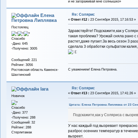
и не загораживай мне солнышко»
Re: Солярис
Елена
Петровна Липлявка
«
Ответ #12 :
23 Сентября 2015, 17:16:53 »
Постоялец
Здравствуйте! Подскажите,как у Соляри
такая проблема? Урожай сняла рано с
Спасибо
растет,даже пугает.За весь сезон 3 раз
-Дано: 645
сделала 3 обработки сульфатом калия,
-Получено: 3005
Сообщений: 221
Рейтинг: 3056
С уважением! Елена Петровна.
Ростовская область Каменск-
Шахтинский
Re: Солярис
lara
«
Ответ #13 :
23 Сентября 2015, 17:41:26 »
Новичок
Цитата: Елена Петровна Липлявка от 23 Сен
Спасибо
-Дано: 377
Подскажите,как у Соляриса с вызре
-Получено: 288
Сообщений: 32
У нас каждый год вызревает прекрасно
Рейтинг: 288
разброс осенних температур в течение 
Стерлитамак
вызреет.