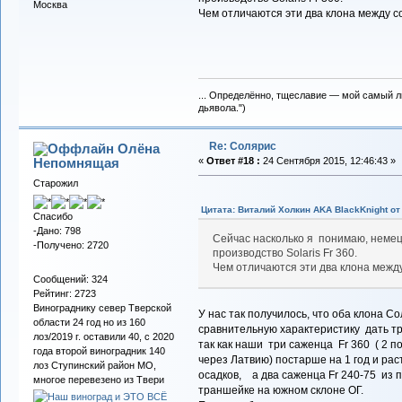
Москва
Чем отличаются эти два клона между с
... Определённо, тщеславие — мой самый л
дьявола.")
Re: Солярис
Олёна
Непомнящая
«
Ответ #18 :
24 Сентября 2015, 12:46:43 »
Старожил
Цитата: Виталий Холкин AKA BlackKnight от 
Спасибо
-Дано: 798
Сейчас насколько я понимаю, неме
-Получено: 2720
производство Solaris Fr 360.
Чем отличаются эти два клона межд
Сообщений: 324
Рейтинг: 2723
Винограднику север Тверской
У нас так получилось, что оба клона С
области 24 год но из 160
сравнительную характеристику дать тр
лоз/2019 г. оставили 40, с 2020
так как наши три саженца Fr 360 ( 2 п
года второй виноградник 140
через Латвию) постарше на 1 год и рас
лоз Ступинский район МО,
осадков, а два саженца Fr 240-75 из п
многое перевезено из Твери
траншейке на южном склоне ОГ.