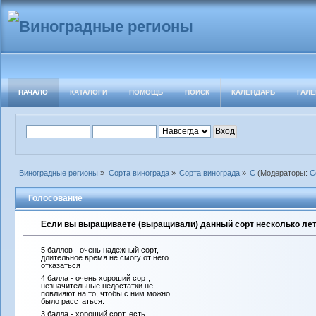
НАЧАЛО
КАТАЛОГИ
ПОМОЩЬ
ПОИСК
КАЛЕНДАРЬ
ГАЛЕ
Виноградные регионы
»
Сорта винограда
»
Сорта винограда
»
С
(Модераторы:
С
Голосование
Если вы выращиваете (выращивали) данный сорт несколько лет 
5 баллов - очень надежный сорт,
длительное время не смогу от него
отказаться
4 балла - очень хороший сорт,
незначительные недостатки не
повлияют на то, чтобы с ним можно
было расстаться.
3 балла - хороший сорт, есть