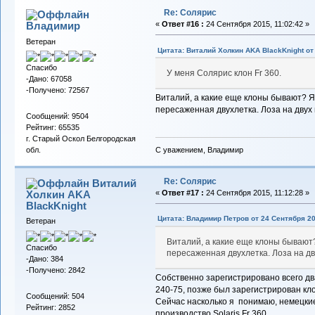
Re: Солярис
Владимиp
«
Ответ #16 :
24 Сентября 2015, 11:02:42 »
Ветеран
Цитата: Виталий Холкин AKA BlackKnight от 
Спасибо
У меня Солярис клон Fr 360.
-Дано: 67058
-Получено: 72567
Виталий, а какие еще клоны бывают? Я н
пересаженная двухлетка. Лоза на двух 
Сообщений: 9504
Рейтинг: 65535
г. Старый Оскол Белгородская
С уважением, Владимир
обл.
Re: Солярис
Виталий
Холкин AKA
«
Ответ #17 :
24 Сентября 2015, 11:12:28 »
BlackKnight
Цитата: Владимир Петров от 24 Сентября 20
Ветеран
Виталий, а какие еще клоны бывают? 
Спасибо
пересаженная двухлетка. Лоза на дв
-Дано: 384
-Получено: 2842
Собственно зарегистрировано всего дв
240-75, позже был зарегистрирован кло
Сообщений: 504
Сейчас насколько я понимаю, немецки
Рейтинг: 2852
производство Solaris Fr 360.