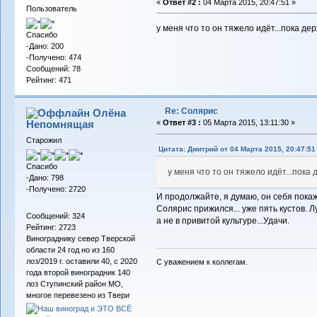
«
Ответ #2 :
04 Марта 2015, 20:47:51 »
Пользователь
у меня что то он тяжело идёт...пока держ
Спасибо
-Дано: 200
-Получено: 474
Сообщений: 78
Рейтинг: 471
Re: Солярис
Олёна
Непомнящая
«
Ответ #3 :
05 Марта 2015, 13:11:30 »
Старожил
Цитата: Дмитрий от 04 Марта 2015, 20:47:51
Спасибо
у меня что то он тяжело идёт...пока д
-Дано: 798
-Получено: 2720
И продолжайте, я думаю, он себя покаж
Солярис прижился... уже пять кустов. 
Сообщений: 324
а не в привитой культуре...Удачи.
Рейтинг: 2723
Винограднику север Тверской
области 24 год но из 160
лоз/2019 г. оставили 40, с 2020
С уважением к коллегам.
года второй виноградник 140
лоз Ступинский район МО,
многое перевезено из Твери