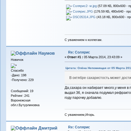
Солярис2- м.jpg
(57.09 КБ, 800x600 - 
Солярис.JPG
(176.59 КБ, 480x640 - пр
DSC05314.JPG
(43.18 КБ, 800x600 - п
С уважением к коллегам.
Re: Солярис
Наумов
«
Ответ #1 :
05 Марта 2014, 23:43:09 »
Новичок
Цитата: Олёна Непомнящая от 05 Марта 2014
Спасибо
-Дано: 198
В октябре сахаристость может достиг
-Получено: 229
Да,сахара он набирает много,у меня в 
Сообщений: 19
выдал 36, я сначала подумал рефракто
Рейтинг: 241
году парочку добавлю.
Воронежская
обл.г.Бутурлиновка
С уважением,Игорь.
Re: Солярис
Дмитрий