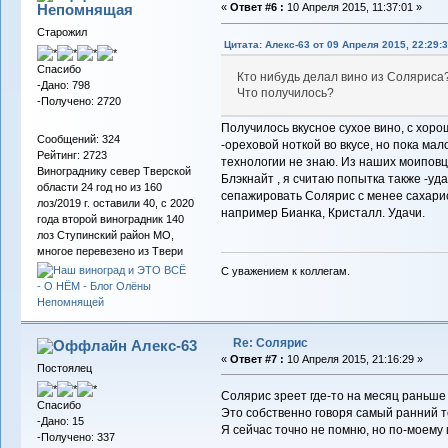
Непомнящая
«
Ответ #6 :
10 Апреля 2015, 11:37:01 »
Старожил
Цитата: Алекс-63 от 09 Апреля 2015, 22:29:
Спасибо
Кто нибудь делал вино из Соляриса
-Дано: 798
Что получилось?
-Получено: 2720
Получилось вкусное сухое вино, с хоро
Сообщений: 324
-ореховой ноткой во вкусе, но пока мал
Рейтинг: 2723
технологии не знаю. Из наших моиповц
Винограднику север Тверской
Блэкнайт , я считаю попытка также -уда
области 24 год но из 160
сепажировать Солярис с менее сахарис
лоз/2019 г. оставили 40, с 2020
например Бианка, Кристалл. Удачи.
года второй виноградник 140
лоз Ступинский район МО,
многое перевезено из Твери
С уважением к коллегам.
Re: Солярис
Алекс-63
«
Ответ #7 :
10 Апреля 2015, 21:16:29 »
Постоялец
Солярис зреет где-то на месяц раньше
Спасибо
Это собственно говоря самый ранний т
-Дано: 15
Я сейчас точно не помню, но по-моему 
-Получено: 337