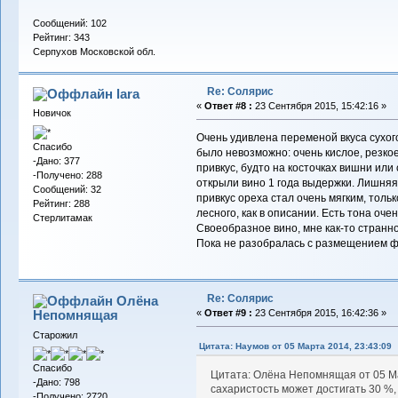
Сообщений: 102
Рейтинг: 343
Серпухов Московской обл.
Re: Солярис
lara
«
Ответ #8 :
23 Сентября 2015, 15:42:16 »
Новичок
Очень удивлена переменой вкуса сухого
Спасибо
было невозможно: очень кислое, резкое
-Дано: 377
привкус, будто на косточках вишни или
-Получено: 288
открыли вино 1 года выдержки. Лишняя 
Сообщений: 32
привкус ореха стал очень мягким, тольк
Рейтинг: 288
лесного, как в описании. Есть тона оче
Стерлитамак
Своеобразное вино, мне как-то странно
Пока не разобралась с размещением ф
Re: Солярис
Олёна
Непомнящая
«
Ответ #9 :
23 Сентября 2015, 16:42:36 »
Старожил
Цитата: Наумов от 05 Марта 2014, 23:43:09
Спасибо
Цитата: Олёна Непомнящая от 05 М
-Дано: 798
сахаристость может достигать 30 %, 
-Получено: 2720