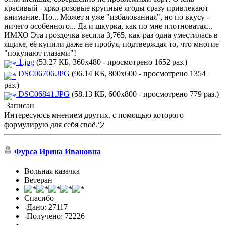
красивый - ярко-розовые крупные ягоды сразу привлекают
внимание. Но... Может я уже "избалованная", но по вкусу -
ничего особенного... Да и шкурка, как по мне плотноватая...
ИМХО Эта гроздочка весила 3,765, как-раз одна уместилась в
ящике, её купили даже не пробуя, подтверждая то, что многие
"покупают глазами"!
1.jpg
(53.27 КБ, 360x480 - просмотрено 1652 раз.)
DSC06706.JPG
(96.14 КБ, 800x600 - просмотрено 1354
раз.)
DSC06841.JPG
(58.13 КБ, 600x800 - просмотрено 779 раз.)
Записан
Интересуюсь мнением других, с помощью которого
формулирую для себя своё.ツ
Фурса Ирина Ивановна
Вольная казачка
Ветеран
Спасибо
-Дано: 27117
-Получено: 72226