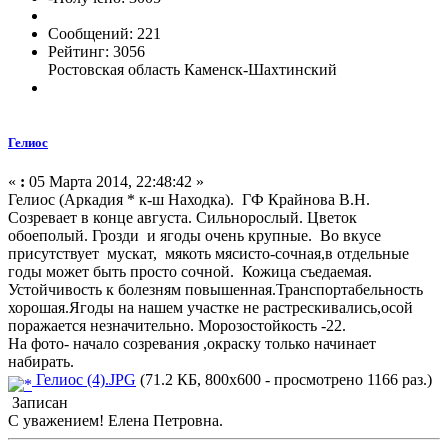
Сообщений: 221
Рейтинг: 3056
Ростовская область Каменск-Шахтинский
Гелиос
«
:
05 Марта 2014, 22:48:42 »
Гелиос (Аркадия * к-ш Находка). ГФ Крайнова В.Н.
Созревает в конце августа. Сильнорослый. Цветок
обоеполый. Грозди и ягоды очень крупные. Во вкусе
присутствует мускат, мякоть мясисто-сочная,в отдельные
годы может быть просто сочной. Кожица съедаемая.
Устойчивость к болезням повышенная.Транспортабельность
хорошая.Ягоды на нашем участке не растрескивались,осой
поражается незначительно. Морозостойкость -22.
На фото- начало созревания ,окраску только начинает
набирать.
Гелиос (4).JPG
(71.2 КБ, 800x600 - просмотрено 1166 раз.)
Записан
С уважением! Елена Петровна.