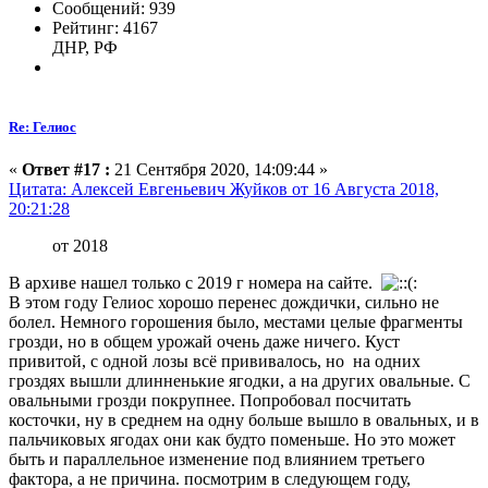
Сообщений: 939
Рейтинг: 4167
ДНР, РФ
Re: Гелиос
«
Ответ #17 :
21 Сентября 2020, 14:09:44 »
Цитата: Алексей Евгеньевич Жуйков от 16 Августа 2018,
20:21:28
от 2018
В архиве нашел только с 2019 г номера на сайте.
В этом году Гелиос хорошо перенес дождички, сильно не
болел. Немного горошения было, местами целые фрагменты
грозди, но в общем урожай очень даже ничего. Куст
привитой, с одной лозы всё прививалось, но на одних
гроздях вышли длинненькие ягодки, а на других овальные. С
овальными грозди покрупнее. Попробовал посчитать
косточки, ну в среднем на одну больше вышло в овальных, и в
пальчиковых ягодах они как будто поменьше. Но это может
быть и параллельное изменение под влиянием третьего
фактора, а не причина. посмотрим в следующем году,