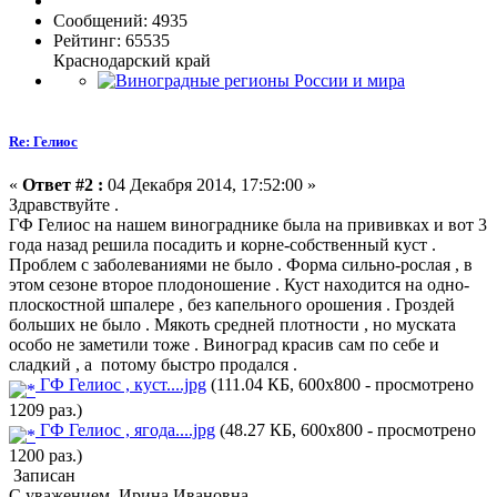
Сообщений: 4935
Рейтинг: 65535
Краснодарский край
Re: Гелиос
«
Ответ #2 :
04 Декабря 2014, 17:52:00 »
Здравствуйте .
ГФ Гелиос на нашем винограднике была на прививках и вот 3
года назад решила посадить и корне-собственный куст .
Проблем с заболеваниями не было . Форма сильно-рослая , в
этом сезоне второе плодоношение . Куст находится на одно-
плоскостной шпалере , без капельного орошения . Гроздей
больших не было . Мякоть средней плотности , но муската
особо не заметили тоже . Виноград красив сам по себе и
сладкий , а потому быстро продался .
ГФ Гелиос , куст....jpg
(111.04 КБ, 600x800 - просмотрено
1209 раз.)
ГФ Гелиос , ягода....jpg
(48.27 КБ, 600x800 - просмотрено
1200 раз.)
Записан
С уважением, Ирина Ивановна .