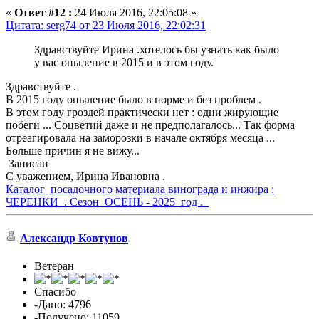
«
Ответ #12 :
24 Июля 2016, 22:05:08 »
Цитата: serg74 от 23 Июля 2016, 22:02:31
Здравствуйте Ирина .хотелось бы узнать как было
у вас опыление в 2015 и в этом году.
Здравствуйте .
В 2015 году опыление было в норме и без проблем .
В этом году гроздей практически нет : одни жирующие
побеги ... Соцветий даже и не предполагалось... Так форма
отреагировала на заморозки в начале октября месяца ...
Больше причин я не вижу...
Записан
С уважением, Ирина Ивановна .
Каталог посадочного материала винограда и инжира :
ЧЕРЕНКИ . Сезон ОСЕНЬ - 2025 год .
Александр Ковтунов
Ветеран
Спасибо
-Дано: 4796
-Получено: 11059