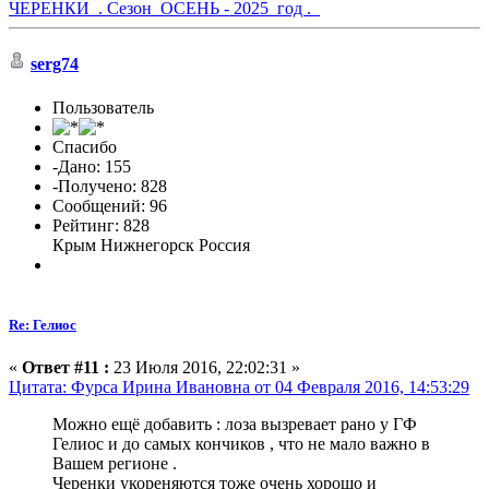
ЧЕРЕНКИ . Сезон ОСЕНЬ - 2025 год .
serg74
Пользователь
Спасибо
-Дано: 155
-Получено: 828
Сообщений: 96
Рейтинг: 828
Крым Нижнегорск Россия
Re: Гелиос
«
Ответ #11 :
23 Июля 2016, 22:02:31 »
Цитата: Фурса Ирина Ивановна от 04 Февраля 2016, 14:53:29
Можно ещё добавить : лоза вызревает рано у ГФ
Гелиос и до самых кончиков , что не мало важно в
Вашем регионе .
Черенки укореняются тоже очень хорошо и