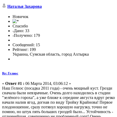
Наталья Захарова
Новичок
Спасибо
-Дано: 33
-Получено: 179
Сообщений: 15
Рейтинг: 199
Украина, Сумская область, город Ахтырка
Re: Гелиос
«
Ответ #1 :
06 Марта 2014, 03:06:12 »
Наш Гелиос (посадка 2011 года) - очень мощный куст. Грозди
сначала были невзрачные. Очень долго находились в стадии
"зелёного гороха", а уже ближе к середине августа вдруг резко
начали налив ягод, догнав по виду Тройку Крайнова! Первое
плодоношение, сразу потянул хорошую нагрузку, точно не
помню, но штук пять больших гроздей было... Устойчивость -
отличнейшая, совершенно не проблемный сорт! Очень