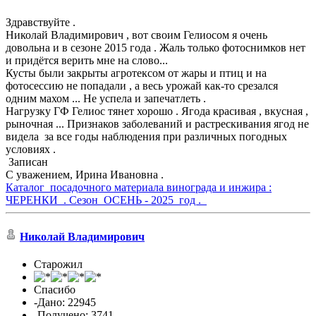
Здравствуйте .
Николай Владимирович , вот своим Гелиосом я очень
довольна и в сезоне 2015 года . Жаль только фотоснимков нет
и придётся верить мне на слово...
Кусты были закрыты агротексом от жары и птиц и на
фотосессию не попадали , а весь урожай как-то срезался
одним махом ... Не успела и запечатлеть .
Нагрузку ГФ Гелиос тянет хорошо . Ягода красивая , вкусная ,
рыночная ... Признаков заболеваний и растрескивания ягод не
видела за все годы наблюдения при различных погодных
условиях .
Записан
С уважением, Ирина Ивановна .
Каталог посадочного материала винограда и инжира :
ЧЕРЕНКИ . Сезон ОСЕНЬ - 2025 год .
Николай Владимирович
Старожил
Спасибо
-Дано: 22945
-Получено: 3741