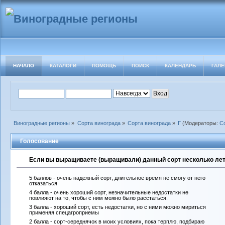
НАЧАЛО
КАТАЛОГИ
ПОМОЩЬ
ПОИСК
КАЛЕНДАРЬ
ГАЛЕ
Виноградные регионы
»
Сорта винограда
»
Сорта винограда
»
Г
(Модераторы:
С
Голосование
Если вы выращиваете (выращивали) данный сорт несколько лет 
5 баллов - очень надежный сорт, длительное время не смогу от него
отказаться
4 балла - очень хороший сорт, незначительные недостатки не
повлияют на то, чтобы с ним можно было расстаться.
3 балла - хороший сорт, есть недостатки, но с ними можно мириться
применяя спецагроприемы
2 балла - сорт-середнячок в моих условиях, пока терплю, подбираю