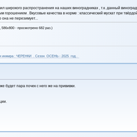
ил широкого распространения на наших виноградниках , т.к. данный виногра
ым горошением . Вкусовые качества в норме : классический мускат при твёрдой
 она не перезимует...
, 586x800 - просмотрено 682 раз.)
 и инжира : ЧЕРЕНКИ . Сезон ОСЕНЬ - 2025 год .
же будет пара почек с него же на прививки.
ции.