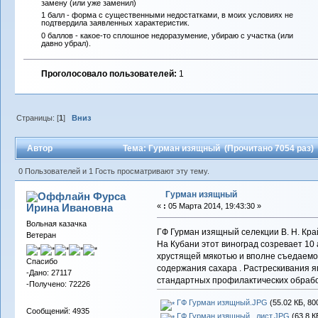
замену (или уже заменил)
1 балл - форма с существенными недостатками, в моих условиях не
подтвердила заявленных характеристик.
0 баллов - какое-то сплошное недоразумение, убираю с участка (или
давно убрал).
Проголосовало пользователей:
1
Страницы: [
1
]
Вниз
Автор
Тема: Гурман изящный (Прочитано 7054 раз)
0 Пользователей и 1 Гость просматривают эту тему.
Гурман изящный
Фурса
Ирина Ивановна
«
:
05 Марта 2014, 19:43:30 »
Вольная казачка
ГФ Гурман изящный селекции В. Н. Кра
Ветеран
На Кубани этот виноград созревает 10 
хрустящей мякотью и вполне съедаемой 
Спасибо
содержания сахара . Растрескивания я
-Дано: 27117
стандартных профилактических обрабо
-Получено: 72226
ГФ Гурман изящный.JPG
(55.02 КБ, 80
Сообщений: 4935
ГФ Гурман изящный , лист.JPG
(63.8 К