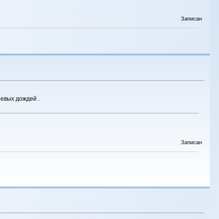
Записан
невых дождей .
Записан