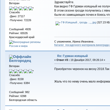
Здравствуйте.
Ветеран
Как видно ГФ Гурман изящный не получ
В этом сезоне грозди получились с явн
Спасибо
были из замещающих почек и боюсь что
-Дано: 27117
-Получено: 72226
ГФ Изящный , гроздь ..,,,.jpg
(327.23 КБ
Сообщений: 4935
Рейтинг: 65535
Краснодарский край
С уважением, Ирина Ивановна .
Каталог посадочного материала винограда
Re: Гурман изящный
Белгородец
«
Ответ #3 :
19 Декабря 2017, 09:26:14 »
Ветеран
Приобретен черенок на весну 2018.Так 
Спасибо
-Дано: 8158
Жаль что по нему очень мало информа
-Получено: 6384
Сообщений: 982
Рейтинг: 6398
Белгородская область