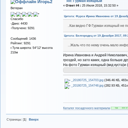
Re: Гурман изящный
Игорь2
«
Ответ #4 :
25 Июля 2018, 15:32:50 »
Ветеран
Цитата: Фурса Ирина Ивановна от 19 Декабр
Спасибо
-Дано: 4430
..Как видно ГФ Гурман изящный не п
-Получено: 9291
Цитата: Белгородец от 19 Декабря 2017, 09:
Сообщений: 1436
Рейтинг: 9291
...Жаль что по нему очень мало инф
г.Тула широта: 54°12' высота
210м
Ирина Ивановна и Андрей Николаевич, 
гроздей, но зато каких, одна больше др
На фото Гурман изящный (вид куста)и (
_20180725_154703.jpg
(346.46 КБ, 483x
_20180725_154748.jpg
(282.93 КБ, 451x
Каталог посадочного материала
Страницы: [
1
]
Вверх