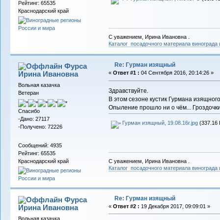
Рейтинг: 65535
Краснодарский край
С уважением, Ирина Ивановна .
Каталог посадочного материала винограда
Re: Гурман изящный
Фурса
Ирина Ивановна
«
Ответ #1 :
04 Сентября 2016, 20:14:26 »
Вольная казачка
Здравствуйте.
Ветеран
В этом сезоне кустик Гурмана изящног
Опыление прошло ни о чём... Гроздочки 
Спасибо
-Дано: 27117
Гурман изящный, 19.08.16г.jpg
(337.16 
-Получено: 72226
Сообщений: 4935
Рейтинг: 65535
Краснодарский край
С уважением, Ирина Ивановна .
Каталог посадочного материала винограда
Re: Гурман изящный
Фурса
Ирина Ивановна
«
Ответ #2 :
19 Декабря 2017, 09:09:01 »
Вольная казачка