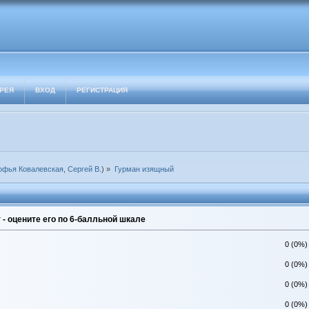
РЕЯ
ВХОД
РЕГИСТРАЦИЯ
офья Ковалевская
,
Сергей В.
) »
Гурман изящный
- оцените его по 6-балльной шкале
0 (0%)
0 (0%)
0 (0%)
0 (0%)