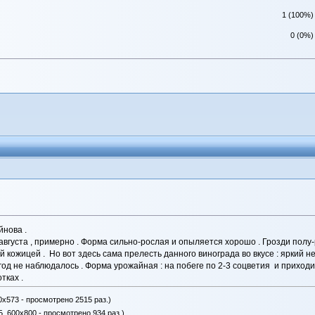
1 (100%)
0 (0%)
йнова .
августа , примерно . Форма сильно-рослая и опыляется хорошо . Грозди полу-
кожицей . Но вот здесь сама прелесть данного винограда во вкусе : яркий 
год не наблюдалось . Форма урожайная : на побеге по 2-3 соцветия и приход
тках .
0x573 - просмотрено 2515 раз.)
Б, 600x800 - просмотрено 934 раз.)