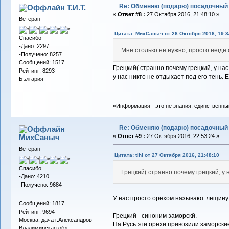
Re: Обменяю (подарю) посадочный 
Т.И.Т.
«
Ответ #8 :
27 Октября 2016, 21:48:10 »
Ветеран
Цитата: МихСаныч от 26 Октября 2016, 19:3
Спасибо
-Дано: 2297
Мне столько не нужно, просто негде 
-Получено: 8257
Сообщений: 1517
Грецкий( странно почему грецкий, у нас
Рейтинг: 8293
у нас никто не отдыхает под его тень.
България
«Информация - это не знания, единственны
Re: Обменяю (подарю) посадочный 
МихСаныч
«
Ответ #9 :
27 Октября 2016, 22:53:24 »
Ветеран
Цитата: tihi от 27 Октября 2016, 21:48:10
Спасибо
Грецкий( странно почему грецкий, у 
-Дано: 4210
-Получено: 9684
У нас просто орехом называют лещину
Сообщений: 1817
Рейтинг: 9694
Грецкий - синоним заморскй.
Москва, дача г.Александров
На Русь эти орехи привозили заморские
Владимирская обл.