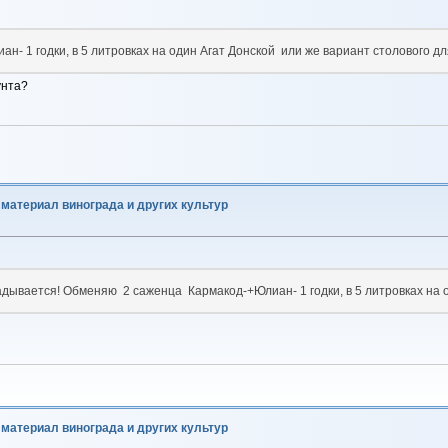
 1 годки, в 5 литровках на один Агат Донской или же вариант столового дл
унта?
материал винограда и других культур
адывается! Обменяю 2 саженца Кармакод-+Юлиан- 1 годки, в 5 литровках на о
материал винограда и других культур