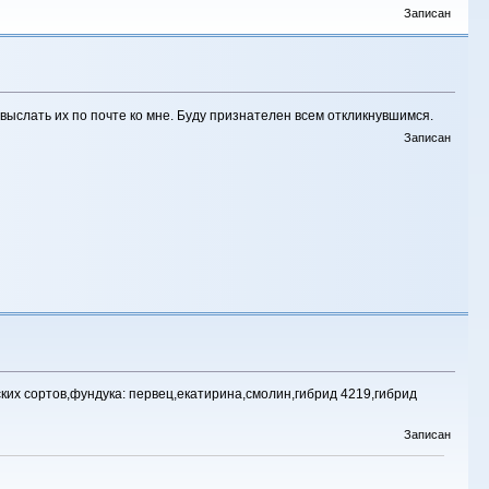
Записан
выслать их по почте ко мне. Буду признателен всем откликнувшимся.
Записан
ких сортов,фундука: первец,екатирина,смолин,гибрид 4219,гибрид
Записан