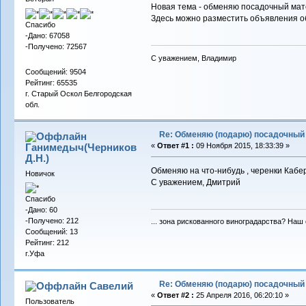
Новая тема - обменяю посадочный мат
Здесь можно разместить объявления о
Спасибо
-Дано: 67058
-Получено: 72567
С уважением, Владимир
Сообщений: 9504
Рейтинг: 65535
г. Старый Оскол Белгородская
обл.
Re: Обменяю (подарю) посадочный 
Ганимедыч(Черников
«
Ответ #1 :
09 Ноября 2015, 18:33:39 »
Д.Н.)
Обменяю на что-нибудь , черенки Кабер
Новичок
С уважением, Дмитрий
Спасибо
-Дано: 60
-Получено: 212
... зона рискованного виноградарства? Наш 
Сообщений: 13
Рейтинг: 212
г.Уфа
Re: Обменяю (подарю) посадочный 
Савелий
«
Ответ #2 :
25 Апреля 2016, 06:20:10 »
Пользователь