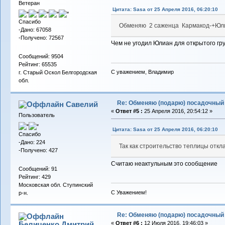
Ветеран
Цитата: Sasa от 25 Апреля 2016, 06:20:10
Спасибо
Обменяю 2 саженца Кармакод-+Юлиан-
-Дано: 67058
-Получено: 72567
Чем не угодил Юлиан для открытого гр
Сообщений: 9504
Рейтинг: 65535
С уважением, Владимир
г. Старый Оскол Белгородская
обл.
Re: Обменяю (подарю) посадочный 
Савелий
«
Ответ #5 :
25 Апреля 2016, 20:54:12 »
Пользователь
Цитата: Sasa от 25 Апреля 2016, 06:20:10
Спасибо
-Дано: 224
Так как строительство теплицы откл
-Получено: 427
Считаю неактульным это сообщение
Сообщений: 91
Рейтинг: 429
Московская обл. Ступинский
С Уважением!
р-н.
Re: Обменяю (подарю) посадочный 
Беличенко Дмитрий
«
Ответ #6 :
12 Июля 2016, 19:46:03 »