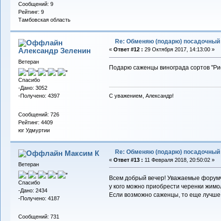
Сообщений: 9
Рейтинг: 9
Тамбовская область
Re: Обменяю (подарю) посадочный 
Александр Зеленин
«
Ответ #12 :
29 Октября 2017, 14:13:00 »
Ветеран
Подарю саженцы винограда сортов "Рису
Спасибо
-Дано: 3052
-Получено: 4397
С уважением, Александр!
Сообщений: 726
Рейтинг: 4409
юг Удмуртии
Re: Обменяю (подарю) посадочный 
Максим К
«
Ответ #13 :
11 Февраля 2018, 20:50:02 »
Ветеран
Всем добрый вечер! Уважаемые форумч
Спасибо
у кого можно приобрести черенки жимол
-Дано: 2434
Если возможно саженцы, то еще лучше
-Получено: 4187
Сообщений: 731