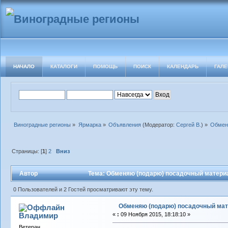
НАЧАЛО
КАТАЛОГИ
ПОМОЩЬ
ПОИСК
КАЛЕНДАРЬ
ГАЛЕ
Виноградные регионы
»
Ярмарка
»
Объявления
(Модератор:
Сергей В.
) »
Обменя
Страницы: [
1
]
2
Вниз
Автор
Тема: Обменяю (подарю) посадочный материал
0 Пользователей и 2 Гостей просматривают эту тему.
Обменяю (подарю) посадочный мате
Владимиp
«
:
09 Ноября 2015, 18:18:10 »
Ветеран