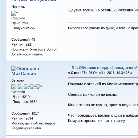
Новичок
Друзья, нужны на осень 1-2 саженца(ч
Спасибо
-Дано: 259
-Получено: 222
Выбери себе работу по душе, и тебе не при
Сообщений: 45
Рейтинг: 222
г.Волжский. Участок в Волго-
Ахтубинской пойме.
Re: Обменяю (подарю) посадочный 
МихСаныч
«
Ответ #7 :
26 Октября 2016, 19:34:18 »
Ветеран
Получил с оказией из Киева мешочек гр
Спасибо
Сеянцы прикопал до весны.
-Дано: 4210
-Получено: 9684
Мне столько не нужно, просто негде са
Сообщений: 1817
Что перезимует, весной отдам в добрые
Рейтинг: 9694
Кому интересно, пишите в личку.
Москва, дача г.Александров
Владимирская обл.