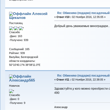
Re: Обменяю (подарю) посадочный 
Алексей
Щекалов
«
Ответ #10 :
02 Ноября 2016, 12:35:05 »
Постоялец
Добрый день уважаемые виноградари.. 
Спасибо
-Дано: 163
-Получено: 939
Сообщений: 165
Рейтинг: 939
Валуйки, Белгородской
области координаты:
50°10'40.1"N 38°08'11.0"E
Re: Обменяю (подарю) посадочный 
Александр565
«
Ответ #11 :
02 Ноября 2016, 22:38:05 »
Новичок
Здравстуйте,у кого можно преобрести 
490
Спасибо
-Дано: 0
-Получено: 9
Александр