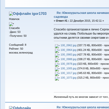
Re: Южноуральская школа начина
igor1703
садовода
Новичок
«
Ответ #1 :
22 Декабря 2015, 15:42:11 »
Спасибо
Cпасибо организаторам и лично Сергее
-Дано: 53
удался на славу. Побольше бы меропри
-Получено: 50
опытники делятся своими секретами и 
Сообщений: 8
100_0962.jpg
(337.73 КБ, 800x600 - про
Рейтинг: 50
100_0964.jpg
(401.24 КБ, 800x600 - про
москва.зеленоград
100_0983.jpg
(427.78 КБ, 800x600 - про
100_0988.jpg
(338.27 КБ, 800x600 - про
100_0978.jpg
(323 КБ, 800x600 - просмо
100_1005.jpg
(374.8 КБ, 800x600 - прос
100_1017.jpg
(345.63 КБ, 800x600 - про
100_1073.jpg
(315.2 КБ, 800x600 - прос
Жизненный путь во многом зависит от того 
Re: Южноуральская школа начина