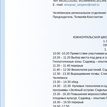
Тел: 89191210282, 9514846450,351344
E –mail:
vinograd_sergeev@mail.ru
Челябинское региональное отделение 
Председатель: Толкачёв Константин
ЮЖНОУРАЛЬСКАЯ ШКО
1-
П
1
10.00 -10.20 Приветствие участникам 
10.20 – 11.20 Выбор места под дачу и 
Геопатогенные зоны. Садовод – опытни
11.20 – 11.40 перерыв
11.40 – 12.30 Физиология растений. Са
12.30 - 13.30 Выращивание почвы. Сло
Челябинск
13.30 – 14.30 обед
14.30 - 15.30 Нулевые технологии в с
программы «Зелёный остров» Сидельник
15.30 - 16.30 Повышение морозостойк
плодовых культур. Садовод – опытник 
16.30 – 16.50 перерыв
16.50 -17.50