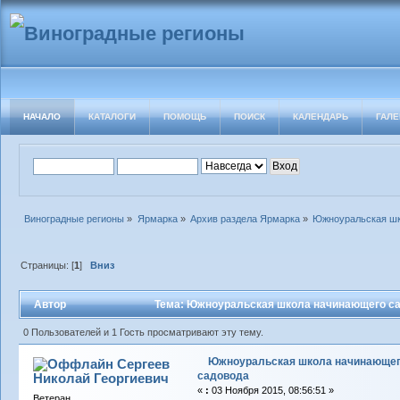
НАЧАЛО
КАТАЛОГИ
ПОМОЩЬ
ПОИСК
КАЛЕНДАРЬ
ГАЛЕ
Виноградные регионы
»
Ярмарка
»
Архив раздела Ярмарка
»
Южноуральская шк
Страницы: [
1
]
Вниз
Автор
Тема: Южноуральская школа начинающего са
0 Пользователей и 1 Гость просматривают эту тему.
Южноуральская школа начинающе
Сергеев
садовода
Николай Георгиевич
«
:
03 Ноября 2015, 08:56:51 »
Ветеран