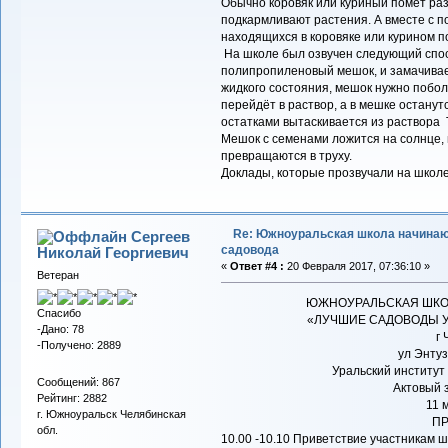
Обычно коровяк или куриный помёт раз
подкармливают растения. А вместе с п
находящихся в коровяке или курином п
На школе был озвучен следующий спос
полипропиленовый мешок, и замачиваетс
жидкого состояния, мешок нужно побол
перейдёт в раствор, а в мешке останут
остатками вытаскивается из раствора 
Мешок с семенами ложится на солнце, 
превращаются в труху.
Доклады, которые прозвучали на школе
Re: Южноуральская школа начина
Сергеев
садовода
Николай Георгиевич
«
Ответ #4 :
20 Февраля 2017, 07:36:10 »
Ветеран
ЮЖНОУРАЛЬСКАЯ ШКО
Спасибо
«ЛУЧШИЕ САДОВОДЫ У
-Дано: 78
г
-Получено: 2889
ул Энтуз
Уральский институт
Сообщений: 867
Актовый 
Рейтинг: 2882
11 
г. Южноуральск Челябинская
П
обл.
10.00 -10.10 Приветствие участникам 