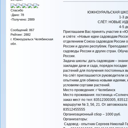
Спасибо
ЮЖНОУРАЛЬСКАЯ ШКО
-Дано: 78
1-3 д
-Получено: 2889
СЛЁТ: НОВЫЕ И
4-5 д
Сообщений: 867
Приглашаем Вас принять участие в «
Рейтинг: 2882
и слёте: «Новые идеи садоводам Росси
г. Южноуральск Челябинская
отделением Союза садоводов России о
обл.
России и других республик. Преподава
садоводы России и других стран. Обуч
России.
Задача школы: дать садоводам – знан
закладки дачи и сада, порядок посадки
растений для получения постоянных в
На слёт приглашаются руководители с
опытники для обмена новыми идеями, 
условиям сортами растений.
Место проведения: г Челябинск
Место проживания: гостиница «Солнечн
заказ мест по тел: 83512300305, 83512
маршрутки № 3, 56, 21. От автовокзал
83512455555
Организационный сбор – 1000 руб.
Организаторы:
Садовод - опытник Сергеев Николай Г