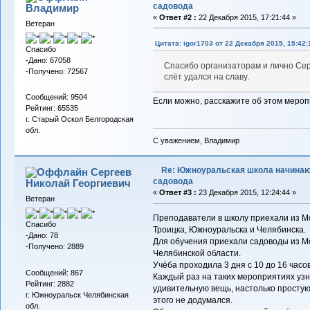
садовода
Владимиp
«
Ответ #2 :
22 Декабря 2015, 17:21:44 »
Ветеран
Цитата: igor1703 от 22 Декабря 2015, 15:42:
Спасибо
-Дано: 67058
Cпасибо организаторам и лично Сер
-Получено: 72567
слёт удался на славу.
Сообщений: 9504
Если можно, расскажите об этом меро
Рейтинг: 65535
г. Старый Оскол Белгородская
обл.
С уважением, Владимир
Re: Южноуральская школа начина
Сергеев
садовода
Николай Георгиевич
«
Ответ #3 :
23 Декабря 2015, 12:24:44 »
Ветеран
Преподаватели в школу приехали из Мо
Спасибо
Троицка, Южноуральска и Челябинска.
-Дано: 78
Для обучения приехали садоводы из Мо
-Получено: 2889
Челябинской области.
Учёба проходила 3 дня с 10 до 16 часов
Сообщений: 867
Каждый раз на таких мероприятиях узна
Рейтинг: 2882
удивительную вещь, настолько простую,
г. Южноуральск Челябинская
этого не додумался.
обл.