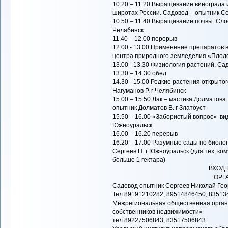
10.20 – 11.20 Выращивание винограда и
широтах России. Садовод – опытник Се
10.50 – 11.40 Выращивание почвы. Сло
Челябинск
11.40 – 12.00 перерыв
12.00 - 13.00 Применение препаратов 
центра природного земледелия «Плодо
13.00 - 13.30 Физиология растений. Са
13.30 – 14.30 обед
14.30 - 15.00 Редкие растения открыт
Нагуманов Р. г Челябинск
15.00 – 15.50 Лак – мастика Долматова
опытник Долматов В. г Златоуст
15.50 – 16.00 «Забористый вопрос» ви
Южноуральск
16.00 – 16.20 перерыв
16.20 – 17.00 Разумные сады по биоло
Сергеев Н. г Южноуральск (для тех, ком
больше 1 гектара)
ВХОД
ОРГ
Садовод опытник Сергеев Николай Гео
Тел 89191210282, 89514846450, 8351
Межрегиональная общественная орган
собственников недвижимости»
тел 89227506843, 83517506843