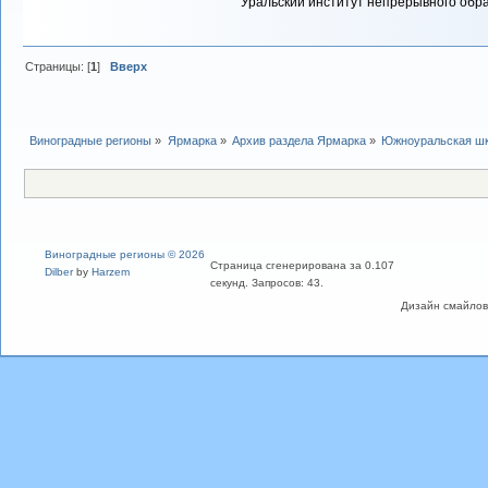
Уральский институт непрерывного обр
Страницы: [
1
]
Вверх
Виноградные регионы
»
Ярмарка
»
Архив раздела Ярмарка
»
Южноуральская шк
Виноградные регионы © 2026
Страница сгенерирована за 0.107
Dilber
by
Harzem
секунд. Запросов: 43.
Дизайн смайлов "