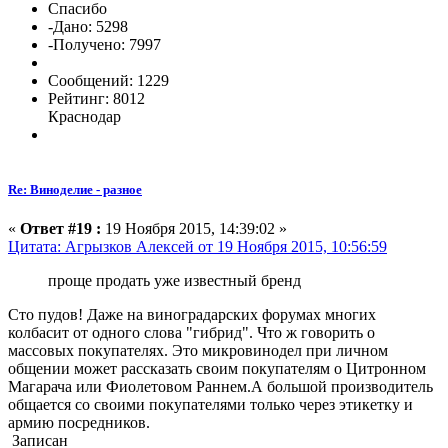
Спасибо
-Дано: 5298
-Получено: 7997
Сообщений: 1229
Рейтинг: 8012
Краснодар
Re: Виноделие - разное
«
Ответ #19 :
19 Ноября 2015, 14:39:02 »
Цитата: Агрызков Алексей от 19 Ноября 2015, 10:56:59
проще продать уже известный бренд
Сто пудов! Даже на виноградарских форумах многих
колбасит от одного слова "гибрид". Что ж говорить о
массовых покупателях. Это микровинодел при личном
общении может рассказать своим покупателям о Цитронном
Магарача или Фиолетовом Раннем.А большой производитель
общается со своими покупателями только через этикетку и
армию посредников.
Записан