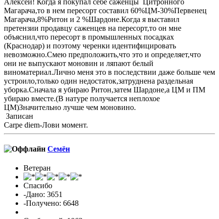
Алексей! Когда я покупал себе саженцы Цитронного
Магарача,то в нем пересорт составил 60%ЦМ-30%Первенец
Магарача,8%Ритон и 2 %Шардоне.Когда я выставил
претензии продавцу саженцев на пересорт,то он мне
объяснил,что пересорт в промышленных посадках
(Краснодар) и поэтому черенки идентифицировать
невозможно.Смею предположить,что это и определяет,что
они не выпускают моновин и ляпают белый
виноматериал.Лично меня это в последствии даже больше чем
устроило,только один недостаток,затруднена раздельная
уборка.Сначала я убираю Ритон,затем Шардоне,а ЦМ и ПМ
убираю вместе.(В натуре получается неплохое
ЦМ)Значительно лучше чем моновино.
Записан
Carpe diem-Лови момент.
Семён
Ветеран
Спасибо
-Дано: 3651
-Получено: 6648