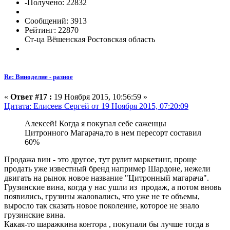
-Получено: 22832
Сообщений: 3913
Рейтинг: 22870
Ст-ца Вёшенская Ростовская область
Re: Виноделие - разное
«
Ответ #17 :
19 Ноября 2015, 10:56:59 »
Цитата: Елисеев Сергей от 19 Ноября 2015, 07:20:09
Алексей! Когда я покупал себе саженцы
Цитронного Магарача,то в нем пересорт составил
60%
Продажа вин - это другое, тут рулит маркетинг, проще
продать уже известный бренд например Шардоне, нежели
двигать на рынок новое название "Цитронный магарача".
Грузинские вина, когда у нас ушли из продаж, а потом вновь
появились, грузины жаловались, что уже не те объемы,
выросло так сказать новое поколение, которое не знало
грузинские вина.
Какая-то шаражкина контора , покупали бы лучше тогда в