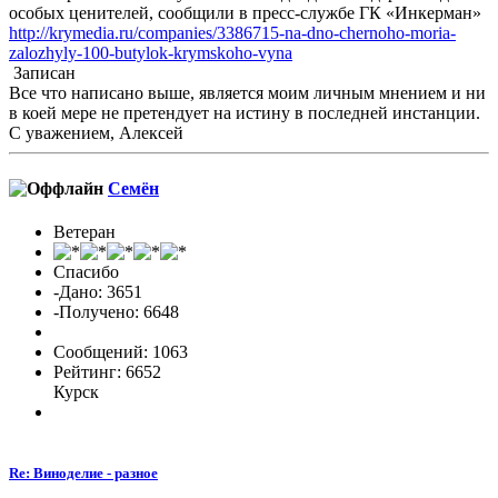
особых ценителей, сообщили в пресс-службе ГК «Инкерман»
http://krymedia.ru/companies/3386715-na-dno-chernoho-moria-
zalozhyly-100-butylok-krymskoho-vyna
Записан
Все что написано выше, является моим личным мнением и ни
в коей мере не претендует на истину в последней инстанции.
С уважением, Алексей
Семён
Ветеран
Спасибо
-Дано: 3651
-Получено: 6648
Сообщений: 1063
Рейтинг: 6652
Курск
Re: Виноделие - разное