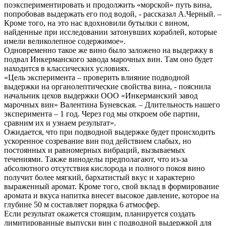
поэкспериментировать и продолжить «морской» путь вина,
попробовав выдержать его под водой, - рассказал А.Черный. –
Кроме того, на это нас вдохновили бутылки с вином,
найденные при исследовании затонувших кораблей, которые
имели великолепное содержимое».
Одновременно такое же вино было заложено на выдержку в
подвал Инкерманского завода марочных вин. Там оно будет
находится в классических условиях.
«Цель эксперимента – проверить влияние подводной
выдержки на органолептические свойства вина, - пояснила
начальник цехов выдержки ООО «Инкерманский завод
марочных вин» Валентина Буневская. – Длительность нашего
эксперимента – 1 год. Через год мы откроем обе партии,
сравним их и узнаем результат».
Ожидается, что при подводной выдержке будет происходить
ускоренное созревание вин под действием слабых, но
постоянных и равномерных вибраций, вызываемых
течениями. Также виноделы предполагают, что из-за
абсолютного отсутствия кислорода и полного покоя вино
получит более мягкий, бархатистый вкус и характерно
выраженный аромат. Кроме того, свой вклад в формирование
аромата и вкуса напитка внесет высокое давление, которое на
глубине 50 м составляет порядка 6 атмосфер.
Если результат окажется стоящим, планируется создать
лимитированные выпуски вин с подводной выдержкой для