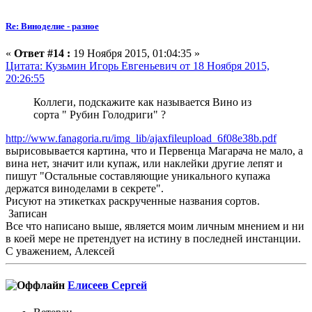
Re: Виноделие - разное
«
Ответ #14 :
19 Ноября 2015, 01:04:35 »
Цитата: Кузьмин Игорь Евгеньевич от 18 Ноября 2015,
20:26:55
Коллеги, подскажите как называется Вино из
сорта " Рубин Голодриги" ?
http://www.fanagoria.ru/img_lib/ajaxfileupload_6f08e38b.pdf
вырисовывается картина, что и Первенца Магарача не мало, а
вина нет, значит или купаж, или наклейки другие лепят и
пишут "Остальные составляющие уникального купажа
держатся виноделами в секрете".
Рисуют на этикетках раскрученные названия сортов.
Записан
Все что написано выше, является моим личным мнением и ни
в коей мере не претендует на истину в последней инстанции.
С уважением, Алексей
Елисеев Сергей