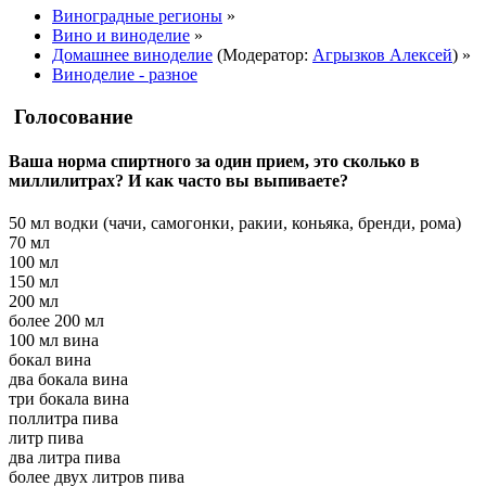
Виноградные регионы
»
Вино и виноделие
»
Домашнее виноделие
(Модератор:
Агрызков Алексей
) »
Виноделие - разное
Голосование
Ваша норма спиртного за один прием, это сколько в
миллилитрах? И как часто вы выпиваете?
50 мл водки (чачи, самогонки, ракии, коньяка, бренди, рома)
70 мл
100 мл
150 мл
200 мл
более 200 мл
100 мл вина
бокал вина
два бокала вина
три бокала вина
поллитра пива
литр пива
два литра пива
более двух литров пива