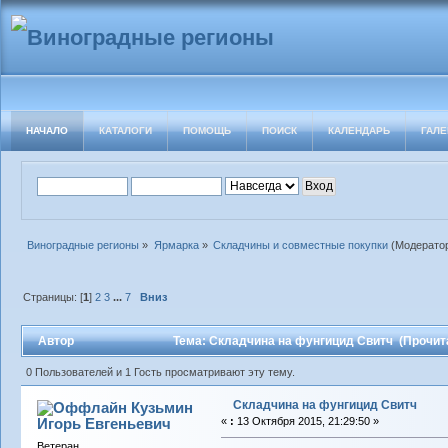
НАЧАЛО
КАТАЛОГИ
ПОМОЩЬ
ПОИСК
КАЛЕНДАРЬ
ГАЛЕ
Виноградные регионы
»
Ярмарка
»
Складчины и совместные покупки
(Модерато
Страницы: [
1
]
2
3
...
7
Вниз
Автор
Тема: Складчина на фунгицид Свитч (Прочита
0 Пользователей и 1 Гость просматривают эту тему.
Складчина на фунгицид Свитч
Кузьмин
Игорь Евгеньевич
«
:
13 Октября 2015, 21:29:50 »
Ветеран