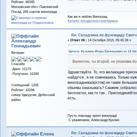
Рейтинг: 46345
Московская обл.г Павловский
Посад. 265 сортов винограда.
Как же я люблю Виноград.
Каталог посадочного материала
Re: Складчина по фунгициду Свитч
Александр
«
Ответ #6 :
14 Октября 2015, 05:45:36 »
Геннадьевич
Цитата: Кузьмин Игорь Евгеньевич от 13 Ок
Ветеран
Валентин, ты второй. но упаковка б
Спасибо
-Дано: 12170
Здравствуйте. То, что желающие присо
-Получено: 10290
найдутся , я не сомневаюсь. Только ну
виноградника(кустов) не такие большие.
Сообщений: 1205
обьемы заказывать? Скажем ,собралось 
Рейтинг: 10296
бесплатно, как то так... Присоединяйте
север Удмуртии, Дебесский
есть..
район
Пусть повсюду зреет виноград!
С уважением, Александр Куклин
Re: Складчина по фунгициду Свитч
Елена