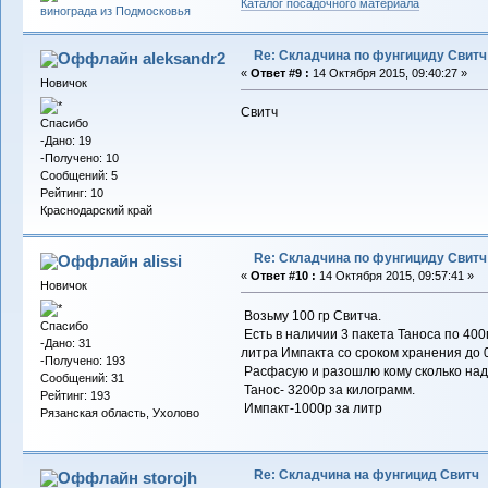
Каталог посадочного материала
Re: Складчина по фунгициду Свитч
aleksandr2
«
Ответ #9 :
14 Октября 2015, 09:40:27 »
Новичок
Свитч
Спасибо
-Дано: 19
-Получено: 10
Сообщений: 5
Рейтинг: 10
Краснодарский край
Re: Складчина по фунгициду Свитч
alissi
«
Ответ #10 :
14 Октября 2015, 09:57:41 »
Новичок
Возьму 100 гр Свитча.
Спасибо
Есть в наличии 3 пакета Таноса по 400
-Дано: 31
литра Импакта со сроком хранения до 0
-Получено: 193
Расфасую и разошлю кому сколько над
Сообщений: 31
Танос- 3200р за килограмм.
Рейтинг: 193
Импакт-1000р за литр
Рязанская область, Ухолово
Re: Складчина на фунгицид Свитч
storojh