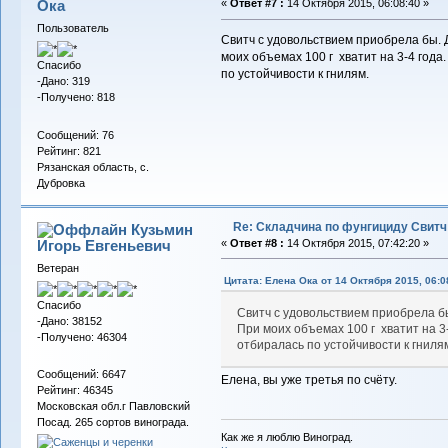
Ока
«
Ответ #7 :
14 Октября 2015, 06:08:40 »
Пользователь
Свитч с удовольствием приобрела бы. Д
моих объемах 100 г хватит на 3-4 года
Спасибо
по устойчивости к гнилям.
-Дано: 319
-Получено: 818
Сообщений: 76
Рейтинг: 821
Рязанская область, с.
Дубровка
Re: Складчина по фунгициду Свитч
Кузьмин
Игорь Евгеньевич
«
Ответ #8 :
14 Октября 2015, 07:42:20 »
Ветеран
Цитата: Елена Ока от 14 Октября 2015, 06:0
Спасибо
Свитч с удовольствием приобрела бы
-Дано: 38152
При моих объемах 100 г хватит на 3
-Получено: 46304
отбиралась по устойчивости к гниля
Сообщений: 6647
Елена, вы уже третья по счёту.
Рейтинг: 46345
Московская обл.г Павловский
Посад. 265 сортов винограда.
Как же я люблю Виноград.