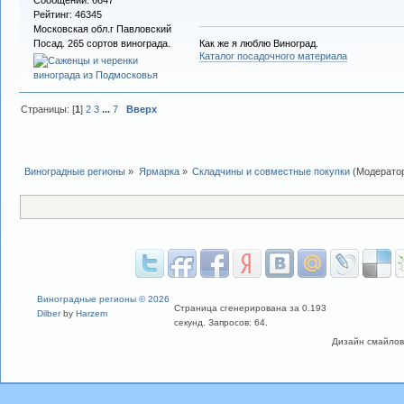
Рейтинг: 46345
Московская обл.г Павловский
Как же я люблю Виноград.
Посад. 265 сортов винограда.
Каталог посадочного материала
Страницы: [
1
]
2
3
...
7
Вверх
Виноградные регионы
»
Ярмарка
»
Складчины и совместные покупки
(Модерато
Виноградные регионы © 2026
Страница сгенерирована за 0.193
Dilber
by
Harzem
секунд. Запросов: 64.
Дизайн смайлов "