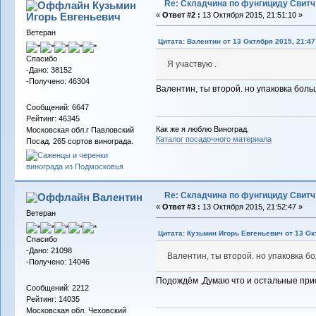
Re: Складчина по фунгициду Свитч
Кузьмин
Игорь Евгеньевич
«
Ответ #2 :
13 Октября 2015, 21:51:10 »
Ветеран
Цитата: Валентин от 13 Октября 2015, 21:47
Спасибо
Я участвую .
-Дано: 38152
-Получено: 46304
Валентин, ты второй. но упаковка боль
Сообщений: 6647
Рейтинг: 46345
Как же я люблю Виноград.
Московская обл.г Павловский
Каталог посадочного материала
Посад. 265 сортов винограда.
Re: Складчина по фунгициду Свитч
Валентин
«
Ответ #3 :
13 Октября 2015, 21:52:47 »
Ветеран
Цитата: Кузьмин Игорь Евгеньевич от 13 Ок
Спасибо
-Дано: 21098
Валентин, ты второй. но упаковка б
-Получено: 14046
Подождём .Думаю что и остальные прис
Сообщений: 2212
Рейтинг: 14035
Московская обл. Чеховский