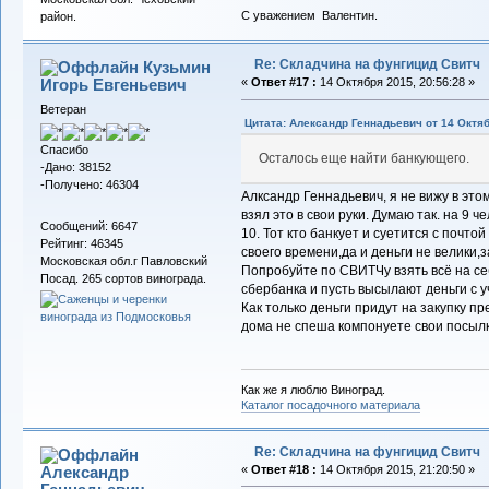
С уважением Валентин.
район.
Re: Складчина на фунгицид Свитч
Кузьмин
Игорь Евгеньевич
«
Ответ #17 :
14 Октября 2015, 20:56:28 »
Ветеран
Цитата: Александр Геннадьевич от 14 Октяб
Спасибо
Осталось еще найти банкующего.
-Дано: 38152
-Получено: 46304
Алксандр Геннадьевич, я не вижу в это
взял это в свои руки. Думаю так. на 9 
Сообщений: 6647
10. Тот кто банкует и суетится с почто
Рейтинг: 46345
своего времени,да и деньги не велики,з
Московская обл.г Павловский
Попробуйте по СВИТЧу взять всё на се
Посад. 265 сортов винограда.
сбербанка и пусть высылают деньги с у
Как только деньги придут на закупку п
дома не спеша компонуете свои посылк
Как же я люблю Виноград.
Каталог посадочного материала
Re: Складчина на фунгицид Свитч
Александр
«
Ответ #18 :
14 Октября 2015, 21:20:50 »