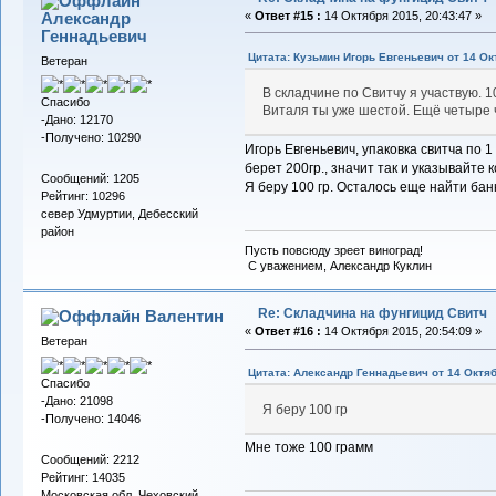
Александр
«
Ответ #15 :
14 Октября 2015, 20:43:47 »
Геннадьевич
Цитата: Кузьмин Игорь Евгеньевич от 14 Ок
Ветеран
В складчине по Свитчу я участвую. 1
Спасибо
Виталя ты уже шестой. Ещё четыре 
-Дано: 12170
-Получено: 10290
Игорь Евгеньевич, упаковка свитча по 1 
берет 200гр., значит так и указывайте к
Сообщений: 1205
Я беру 100 гр. Осталось еще найти бан
Рейтинг: 10296
север Удмуртии, Дебесский
район
Пусть повсюду зреет виноград!
С уважением, Александр Куклин
Re: Складчина на фунгицид Свитч
Валентин
«
Ответ #16 :
14 Октября 2015, 20:54:09 »
Ветеран
Цитата: Александр Геннадьевич от 14 Октяб
Спасибо
-Дано: 21098
Я беру 100 гр
-Получено: 14046
Мне тоже 100 грамм
Сообщений: 2212
Рейтинг: 14035
Московская обл. Чеховский