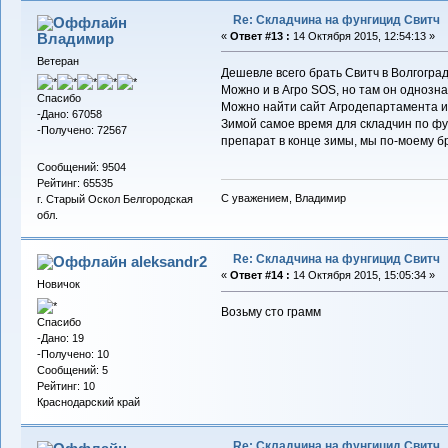
Re: Складчина на фунгицид Свитч
Владимиp
«
Ответ #13 :
14 Октября 2015, 12:54:13 »
Ветеран
Дешевле всего брать Свитч в Волгогра
Можно и в Агро SOS, но там он однозн
Спасибо
Можно найти сайт Агродепартамента и з
-Дано: 67058
Зимой самое время для складчин по ф
-Получено: 72567
препарат в конце зимы, мы по-моему бр
Сообщений: 9504
Рейтинг: 65535
С уважением, Владимир
г. Старый Оскол Белгородская
обл.
Re: Складчина на фунгицид Свитч
aleksandr2
«
Ответ #14 :
14 Октября 2015, 15:05:34 »
Новичок
Возьму сто грамм
Спасибо
-Дано: 19
-Получено: 10
Сообщений: 5
Рейтинг: 10
Краснодарский край
Re: Складчина на фунгицид Свитч