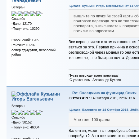
Геннадьевич
Цитата: Кузьмин Игорь Евгеньевич от 14 Ок
Ветеран
вышлите по личке № своей карты сб
Спасибо
почтового перевода. это не так слож
-Дано: 12170
препарата, выписываете и получает
-Получено: 10290
посылки по адресатам.
Сообщений: 1205
Все верно, ничего в этом сложного нет. 
Рейтинг: 10296
взяться за это. Первая причина и осно
север Удмуртии, Дебесский
безпроводной через модем) то она есть,
район
то помягче,... не быстрая почта. Деревня
Пусть повсюду зреет виноград!
С уважением, Александр Куклин
Re: Складчина на фунгицид Свитч
Кузьмин
Игорь Евгеньевич
«
Ответ #19 :
14 Октября 2015, 22:07:13 »
Ветеран
Цитата: Валентин от 14 Октября 2015, 20:54
Спасибо
Мне тоже 100 грамм
-Дано: 38152
-Получено: 46304
Валентин, может ты попробуешь банков
попробует?. А то все какие то нерешит
Сообщений: 6647