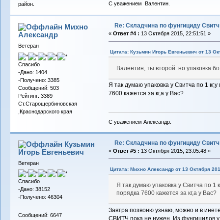
С уважением Валентин.
район.
Re: Складчина по фунгициду Свитч
Михно
Александр
«
Ответ #4 :
13 Октября 2015, 22:51:51 »
Ветеран
Цитата: Кузьмин Игорь Евгеньевич от 13 Ок
Спасибо
Валентин, ты второй. но упаковка б
-Дано: 1404
-Получено: 3385
Я так думаю упаковка у Свитча по 1 кг,
Сообщений: 503
7600 кажется за кг,а у Вас?
Рейтинг: 3389
Ст.Старощербиновская
,Краснодарского края
С уважением Александр.
Re: Складчина по фунгициду Свитч
Кузьмин
Игорь Евгеньевич
«
Ответ #5 :
13 Октября 2015, 23:05:48 »
Ветеран
Цитата: Михно Александр от 13 Октября 201
Спасибо
Я так думаю упаковка у Свитча по 1 
-Дано: 38152
порядка 7600 кажется за кг,а у Вас?
-Получено: 46304
Завтра позвоню узнаю, можно и в инете
Сообщений: 6647
СВИТЧ пока не нужен. Из фунгицидов у 