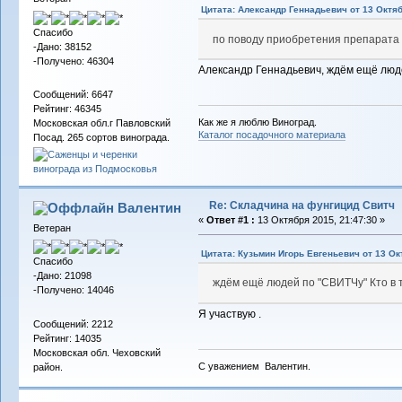
Цитата: Александр Геннадьевич от 13 Октяб
Спасибо
по поводу приобретения препарата
-Дано: 38152
-Получено: 46304
Александр Геннадьевич, ждём ещё люде
Сообщений: 6647
Рейтинг: 46345
Как же я люблю Виноград.
Московская обл.г Павловский
Каталог посадочного материала
Посад. 265 сортов винограда.
Re: Складчина на фунгицид Свитч
Валентин
«
Ответ #1 :
13 Октября 2015, 21:47:30 »
Ветеран
Цитата: Кузьмин Игорь Евгеньевич от 13 Ок
Спасибо
-Дано: 21098
ждём ещё людей по "СВИТЧу" Кто в 
-Получено: 14046
Я участвую .
Сообщений: 2212
Рейтинг: 14035
Московская обл. Чеховский
С уважением Валентин.
район.