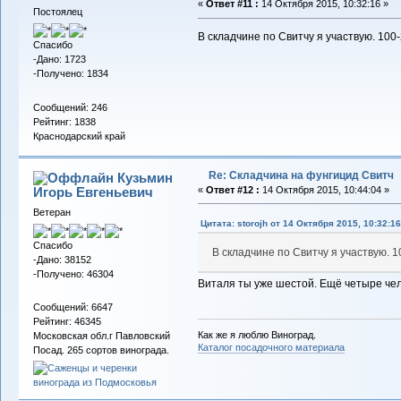
«
Ответ #11 :
14 Октября 2015, 10:32:16 »
Постоялец
В складчине по Свитчу я участвую. 100-
Спасибо
-Дано: 1723
-Получено: 1834
Сообщений: 246
Рейтинг: 1838
Краснодарский край
Re: Складчина на фунгицид Свитч
Кузьмин
Игорь Евгеньевич
«
Ответ #12 :
14 Октября 2015, 10:44:04 »
Ветеран
Цитата: storojh от 14 Октября 2015, 10:32:16
Спасибо
В складчине по Свитчу я участвую. 1
-Дано: 38152
-Получено: 46304
Виталя ты уже шестой. Ещё четыре чел
Сообщений: 6647
Рейтинг: 46345
Как же я люблю Виноград.
Московская обл.г Павловский
Каталог посадочного материала
Посад. 265 сортов винограда.