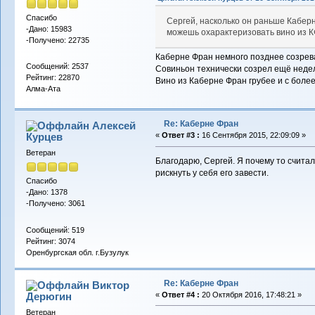
Спасибо
Сергей, насколько он раньше Кабер
-Дано: 15983
можешь охарактеризовать вино из К
-Получено: 22735
Каберне Фран немного позднее созрев
Сообщений: 2537
Совиньон технически созрел ещё неде
Рейтинг: 22870
Вино из Каберне Фран грубее и с бол
Алма-Ата
Re: Каберне Фран
Алексей
Курцев
«
Ответ #3 :
16 Сентября 2015, 22:09:09 »
Ветеран
Благодарю, Сергей. Я почему то считал
рискнуть у себя его завести.
Спасибо
-Дано: 1378
-Получено: 3061
Сообщений: 519
Рейтинг: 3074
Оренбургская обл. г.Бузулук
Re: Каберне Фран
Виктор
Дерюгин
«
Ответ #4 :
20 Октября 2016, 17:48:21 »
Ветеран