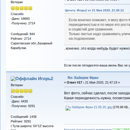
Ветеран
Цитата: Игорь2 от 21 Мая 2020, 21:36:12
Спасибо
-Дано: 18660
Если конечно поможет, я могу фото
-Получено: 2714
периодичностью и по мере его рост
и соцветий для сравнения.
Только листья надо сравнивать улич
Сообщений: 844
на подоконнике.
Рейтинг: 2714
Саратовская обл.,Базарный
Карабулак.
..конечно..это когда нибудь будет нужно
Если после пятидесяти ваша жизнь Вас не у
Re: Каберне Фран
Игорь2
«
Ответ #17 :
21 Мая 2020, 21:47:19 »
Ветеран
Вот фото, сейчас сделал, после захода
Спасибо
Какая периодичность нужна, посмотрим 
-Дано: 4430
-Получено: 9291
Каберне Фран 21.05.20..jpg
(278.98 КБ,
Сообщений: 1436
Рейтинг: 9291
г.Тула широта: 54°12' высота
Каталог посадочного материала