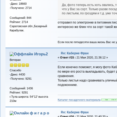
-Дано: 18660
Да, фото теперь есть хоть звались, 
-Получено: 2714
что у Вас за сорт. Только разве по
по листьям, по гроздям и т.д. уже то
Сообщений: 844
Рейтинг: 2714
отправил по электронке в питомник пис
Саратовская обл.,Базарный
интересно же блин что за сорт такой жи
Карабулак.
Если после пятидесяти ваша жизнь Вас не у
Re: Каберне Фран
Игорь2
«
Ответ #15 :
21 Мая 2020, 21:36:12 »
Ветеран
Если конечно поможет, я могу фото К
Спасибо
по мере его роста выкладывать, будет
-Дано: 4430
сравнения.
-Получено: 9291
Только листья надо сравнивать уличный
подоконнике.
Сообщений: 1436
Рейтинг: 9291
г.Тула широта: 54°12' высота
Каталог посадочного материала
210м
Re: Каберне Фран
ф и г а р о
«
Ответ #16 :
21 Мая 2020, 21:40:20 »