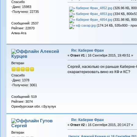
Спасибо
-Дано: 15983
Каберне Фран_4852.jpg
(326.96 КБ, 800
-Получено: 22735
Каберне Фран_4853.jpg
(334 КБ, 800x53
Каберне Фран_4854.jpg
(331.98 КБ, 800
Сообщений: 2537
кф сахар.jpg
(174.14 КБ, 535x800 - про
Рейтинг: 22870
Алма-Ата
Re: Каберне Фран
Алексей
Курцев
«
Ответ #1 :
16 Сентября 2015, 19:49:51 »
Ветеран
Сергей, насколько он раньше Каберне
охарактеризовать вино из КФ и КС?
Спасибо
-Дано: 1378
-Получено: 3061
Сообщений: 519
Рейтинг: 3074
Оренбургская обл. г.Бузулук
Re: Каберне Фран
Гутов
Сергей
«
Ответ #2 :
16 Сентября 2015, 20:14:27 »
Ветеран
Цитата: Алексей Курцев от 16 Сентября 2015