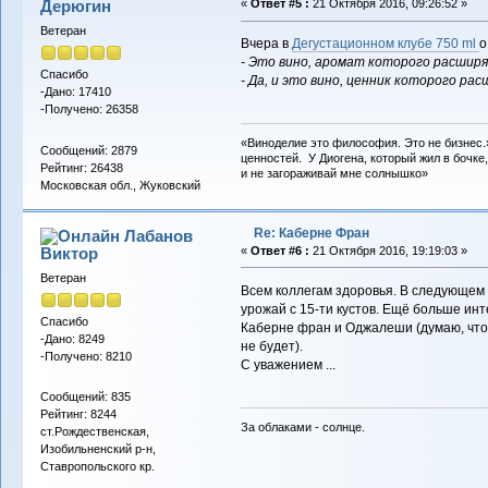
Дерюгин
«
Ответ #5 :
21 Октября 2016, 09:26:52 »
Ветеран
Вчера в
Дегустационном клубе 750 ml
о
- Это вино, аромат которого расширя
Спасибо
- Да, и это вино, ценник которого рас
-Дано: 17410
-Получено: 26358
«Виноделие это философия. Это не бизнес.
Сообщений: 2879
ценностей. У Диогена, который жил в бочке,
Рейтинг: 26438
и не загораживай мне солнышко»
Московская обл., Жуковский
Re: Каберне Фран
Лабанов
Виктор
«
Ответ #6 :
21 Октября 2016, 19:19:03 »
Ветеран
Всем коллегам здоровья. В следующем 
урожай с 15-ти кустов. Ещё больше инт
Спасибо
Каберне фран и Оджалеши (думаю, что 
-Дано: 8249
не будет).
-Получено: 8210
С уважением ...
Сообщений: 835
Рейтинг: 8244
За облаками - солнце.
ст.Рождественская,
Изобильненский р-н,
Ставропольского кр.