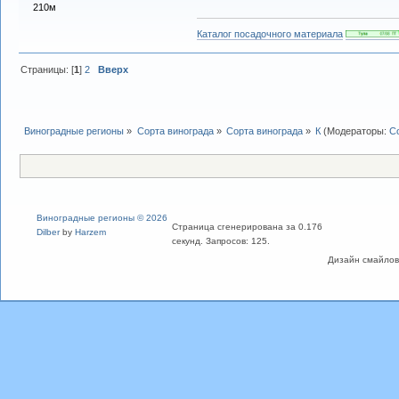
210м
Каталог посадочного материала
Страницы: [
1
]
2
Вверх
Виноградные регионы
»
Сорта винограда
»
Сорта винограда
»
К
(Модераторы:
С
Виноградные регионы © 2026
Страница сгенерирована за 0.176
Dilber
by
Harzem
секунд. Запросов: 125.
Дизайн смайлов "