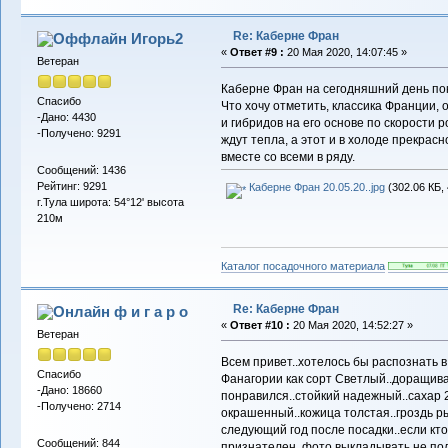
Re: Каберне Фран
Игорь2
«
Ответ #9 :
20 Мая 2020, 14:07:45 »
Ветеран
Каберне Фран на сегодняшний день пок
Спасибо
Что хочу отметить, классика Франции, о
-Дано: 4430
и гибридов на его основе по скорости р
-Получено: 9291
ждут тепла, а этот и в холоде прекрасн
вместе со всеми в ряду.
Сообщений: 1436
Рейтинг: 9291
Каберне Фран 20.05.20..jpg
(302.06 КБ,
г.Тула широта: 54°12' высота
210м
Каталог посадочного материала
Re: Каберне Фран
ф и г а р о
«
Ответ #10 :
20 Мая 2020, 14:52:27 »
Ветеран
Всем привет..хотелось бы распознать 
Спасибо
Фанагории как сорт Светлый..доращива
-Дано: 18660
понравился..стойкий надежный..сахар 24
-Получено: 2714
окрашенный..кожица толстая..гроздь р
следующий год после посадки..если кто 
Сообщений: 844
признателен..фото выкладывать не пол