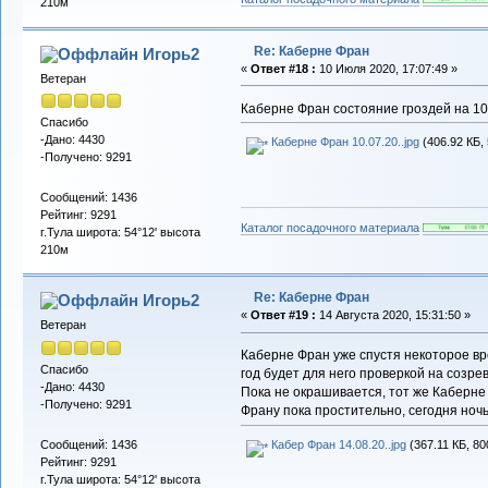
210м
Re: Каберне Фран
Игорь2
«
Ответ #18 :
10 Июля 2020, 17:07:49 »
Ветеран
Каберне Фран состояние гроздей на 10.
Спасибо
-Дано: 4430
Каберне Фран 10.07.20..jpg
(406.92 КБ,
-Получено: 9291
Сообщений: 1436
Рейтинг: 9291
Каталог посадочного материала
г.Тула широта: 54°12' высота
210м
Re: Каберне Фран
Игорь2
«
Ответ #19 :
14 Августа 2020, 15:31:50 »
Ветеран
Каберне Фран уже спустя некоторое вре
Спасибо
год будет для него проверкой на созре
-Дано: 4430
Пока не окрашивается, тот же Каберне
-Получено: 9291
Франу пока простительно, сегодня ноч
Сообщений: 1436
Кабер Фран 14.08.20..jpg
(367.11 КБ, 80
Рейтинг: 9291
г.Тула широта: 54°12' высота