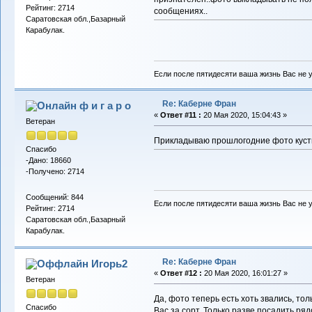
Рейтинг: 2714
сообщениях..
Саратовская обл.,Базарный
Карабулак.
Если после пятидесяти ваша жизнь Вас не у
Re: Каберне Фран
ф и г а р о
«
Ответ #11 :
20 Мая 2020, 15:04:43 »
Ветеран
Прикладываю прошлогодние фото кусти
Спасибо
-Дано: 18660
-Получено: 2714
Сообщений: 844
Если после пятидесяти ваша жизнь Вас не у
Рейтинг: 2714
Саратовская обл.,Базарный
Карабулак.
Re: Каберне Фран
Игорь2
«
Ответ #12 :
20 Мая 2020, 16:01:27 »
Ветеран
Да, фото теперь есть хоть звались, тол
Спасибо
Вас за сорт. Только разве посадить ря