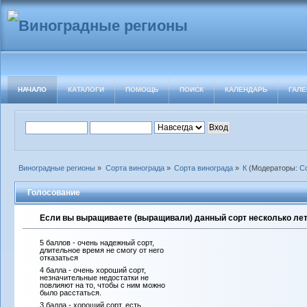
НАЧАЛО
КАТАЛОГИ
ПОМОЩЬ
ПОИСК
КАЛЕНДАРЬ
ГАЛЕ
Виноградные регионы
»
Сорта винограда
»
Сорта винограда
»
К
(Модераторы:
С
Голосование
Если вы выращиваете (выращивали) данный сорт несколько лет 
5 баллов - очень надежный сорт,
длительное время не смогу от него
отказаться
4 балла - очень хороший сорт,
незначительные недостатки не
повлияют на то, чтобы с ним можно
было расстаться.
3 балла - хороший сорт, есть