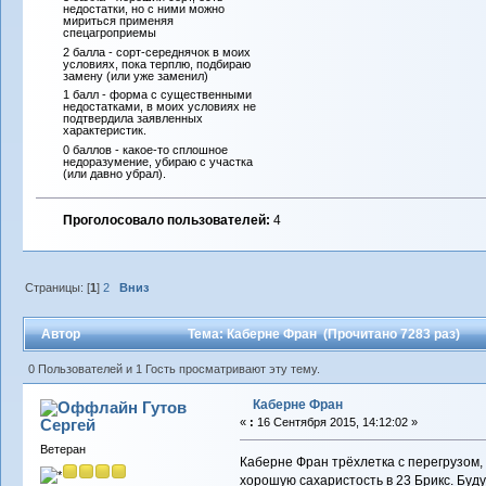
недостатки, но с ними можно
мириться применяя
спецагроприемы
2 балла - сорт-середнячок в моих
условиях, пока терплю, подбираю
замену (или уже заменил)
1 балл - форма с существенными
недостатками, в моих условиях не
подтвердила заявленных
характеристик.
0 баллов - какое-то сплошное
недоразумение, убираю с участка
(или давно убрал).
Проголосовало пользователей:
4
Страницы: [
1
]
2
Вниз
Автор
Тема: Каберне Фран (Прочитано 7283 раз)
0 Пользователей и 1 Гость просматривают эту тему.
Каберне Фран
Гутов
Сергей
«
:
16 Сентября 2015, 14:12:02 »
Ветеран
Каберне Фран трёхлетка с перегрузом, 
хорошую сахаристость в 23 Брикс. Буду