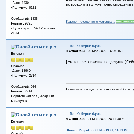
-Дано: 4430
по гроздям и т.д. уже точно определить
-Получено: 9291
Сообщений: 1436
Каталог посадочного материала
Рейтинг: 9291
г.Тула широта: 54°12' высота
210м
Re: Каберне Фран
ф и г а р о
«
Ответ #13 :
20 Мая 2020, 16:07:45 »
Ветеран
[ Указанное вложение недоступно ]
Сейч
Спасибо
-Дано: 18660
-Получено: 2714
Сообщений: 844
Если после пятидесяти ваша жизнь Вас не у
Рейтинг: 2714
Саратовская обл.,Базарный
Карабулак.
Re: Каберне Фран
ф и г а р о
«
Ответ #14 :
21 Мая 2020, 20:14:36 »
Ветеран
Цитата: Игорь2 от 20 Мая 2020, 16:01:27
Спасибо