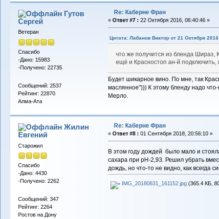
Re: Каберне Фран
Гутов
Сергей
«
Ответ #7 :
22 Октября 2016, 06:40:46 »
Ветеран
Цитата: Лабанов Виктор от 21 Октября 2016,
Спасибо
что же получится из бленда Шираз,
-Дано: 15983
ещё и Красностоп ан-й подключить, 
-Получено: 22735
Будет шикарное вино. По мне, так Кра
Сообщений: 2537
маслянное"))) К этому бленду надо что
Рейтинг: 22870
Мерло.
Алма-Ата
Re: Каберне Фран
Жилин
Евгений
«
Ответ #8 :
01 Сентября 2018, 20:56:10 »
Старожил
В этом году дождей было мало и стоял
сахара при рН-2,93. Решил убрать вмес
Спасибо
дождь, но что-то не видно, как всегда с
-Дано: 4430
-Получено: 2262
IMG_20180831_161152.jpg
(365.4 КБ, 8
Сообщений: 347
Рейтинг: 2264
Ростов на Дону