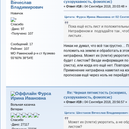
сухорукавность, фомопсис)
Вячеслав
Владимирович
«
Ответ #18 :
04 Сентября 2018, 20:03:48 »
Новичок
Цитата: Фурса Ирина Ивановна от 02 Сентяб
Спасибо
Пока ещё есть лист и положительны
-Дано: 97
Нитрафеном и подгадайте так , что
-Получено: 107
листьях .
Сообщений: 17
Никак не думал, что всё так грустно… 
Рейтинг: 107
положить на землю и обработать в эт
МО Раменский р-н ст Кузяево
нитрафена. Может их (плети) укоротить
55°60'N 38°54'E
будет с листом? Везде информация по 
(листа), или когда его ещё нет. Повтор
Применение нитрафена наметил на кон
прогнозам ещё через ноль не перейдёт
Re: Черная пятнистость (эскориоз,
Фурса
сухорукавность, фомопсис)
Ирина Ивановна
«
Ответ #19 :
04 Сентября 2018, 20:56:57 »
Вольная казачка
Ветеран
Цитата: Шестаков Вячеслав Владимирович о
Спасибо
Может их (плети) укоротить, а не о
-Дано: 27117
листом?