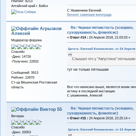
Рейтинг: 8213
Алтайский край г. Бийск
С Уважением Евгений.
Каталог саженцев винограда
Re: Черная пятнистость (эскориоз,
Агрызков
сухорукавность, фомопсис)
Алексей
«
Ответ #14 :
24 Апреля 2018, 21:03:03 »
Модератор форума
Цитата: Евгений Коноваленко. от 24 Апреля 
Спасибо
-Дано: 14726
Слышал что у "Августина" пятнышки 
-Получено: 22832
тут не только пятнышки
Сообщений: 3913
Рейтинг: 22870
Ст-ца Вёшенская Ростовская
Все что написано выше, является моим лич
область
истину в последней инстанции.
С уважением, Алексей
Re: Черная пятнистость (эскориоз,
Виктор 55
сухорукавность, фомопсис)
Ветеран
«
Ответ #15 :
24 Апреля 2018, 23:25:14 »
Спасибо
Цитата: Евгений Коноваленко. от 24 Апреля 
-Дано: 20053