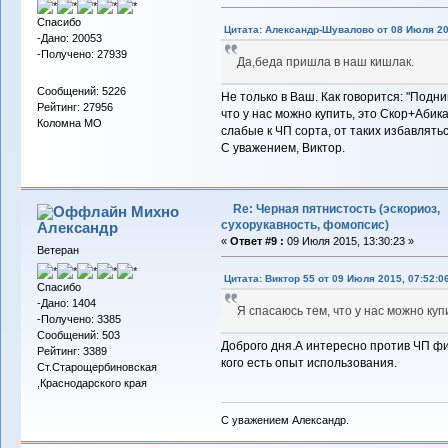
Спасибо
Цитата: Александр-Шувалово от 08 Июля 20
-Дано: 20053
-Получено: 27939
Да,беда пришла в наш кишлак.
Сообщений: 5226
Не только в Ваш. Как говорится: "Подним
Рейтинг: 27956
что у нас можно купить, это Скор+Абик
Коломна МО
слабые к ЧП сорта, от таких избавлять
С уважением, Виктор.
Re: Черная пятнистость (эскориоз,
Михно
сухорукавность, фомопсис)
Александр
«
Ответ #9 :
09 Июля 2015, 13:30:23 »
Ветеран
Цитата: Виктор 55 от 09 Июля 2015, 07:52:0
Спасибо
-Дано: 1404
Я спасаюсь тем, что у нас можно куп
-Получено: 3385
Сообщений: 503
Доброго дня.А интересно против ЧП ф
Рейтинг: 3389
кого есть опыт использования.
Ст.Старощербиновская
,Краснодарского края
С уважением Александр.