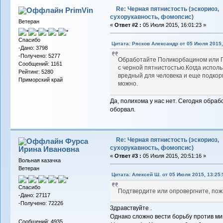
Re: Черная пятнистость (эскориоз,
PrimVin
сухорукавность, фомопсис)
Ветеран
«
Ответ #2 :
05 Июля 2015, 16:01:23 »
Спасибо
Цитата: Рясков Александр от 05 Июля 2015,
-Дано: 3798
-Получено: 5277
Обработайте Поликорбацином или П
Сообщений: 1161
с черной пятнистостью.Когда исполь
Рейтинг: 5280
вредный для человека и еще подкорм
Приморский край
можно.
Да, полихома у нас нет. Сегодня обраб
оборвал.
Re: Черная пятнистость (эскориоз,
Фурса
сухорукавность, фомопсис)
Ирина Ивановна
«
Ответ #3 :
05 Июля 2015, 20:51:16 »
Вольная казачка
Ветеран
Цитата: Алексей Ш. от 05 Июля 2015, 13:25:
Спасибо
Подтвердите или опровергните, пож
-Дано: 27117
-Получено: 72226
Здравствуйте .
Однако сложно вести борьбу против м
Сообщений: 4935