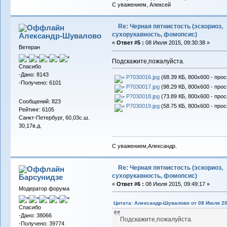
С уважением, Алексей
Re: Черная пятнистость (эскориоз,
сухорукавность, фомопсис)
Александр-Шувалово
«
Ответ #5 :
08 Июля 2015, 09:30:38 »
Ветеран
Подскажите,пожалуйста.
Спасибо
-Дано: 8143
P7030016.jpg
(68.39 КБ, 800x600 - про
-Получено: 6101
P7030017.jpg
(98.29 КБ, 800x600 - про
P7030018.jpg
(73.89 КБ, 800x600 - прос
Сообщений: 823
P7030019.jpg
(58.75 КБ, 800x600 - прос
Рейтинг: 6105
Санкт-Петербург, 60,03с.ш.
30,17в.д.
С уважением,Александр.
Re: Черная пятнистость (эскориоз,
сухорукавность, фомопсис)
Барсунидзе
«
Ответ #6 :
08 Июля 2015, 09:49:17 »
Модератор форума
Цитата: Александр-Шувалово от 08 Июля 20
Спасибо
-Дано: 38066
Подскажите,пожалуйста.
-Получено: 39774