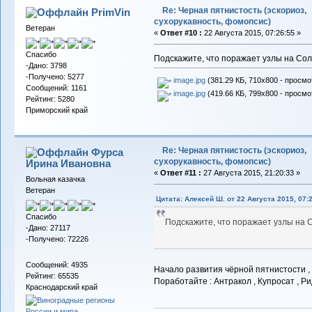
Re: Черная пятнистость (эскориоз,
PrimVin
сухорукавность, фомопсис)
Ветеран
«
Ответ #10 :
22 Августа 2015, 07:26:55 »
Спасибо
Подскажите, что поражает узлы на Со
-Дано: 3798
-Получено: 5277
image.jpg
(381.29 КБ, 710x800 - просмо
Сообщений: 1161
image.jpg
(419.66 КБ, 799x800 - просмо
Рейтинг: 5280
Приморский край
Re: Черная пятнистость (эскориоз,
Фурса
сухорукавность, фомопсис)
Ирина Ивановна
«
Ответ #11 :
27 Августа 2015, 21:20:33 »
Вольная казачка
Ветеран
Цитата: Алексей Ш. от 22 Августа 2015, 07:
Спасибо
Подскажите, что поражает узлы на
-Дано: 27117
-Получено: 72226
Сообщений: 4935
Начало развития чёрной пятнистости , 
Рейтинг: 65535
Поработайте : Антракол , Купросат , Ри
Краснодарский край