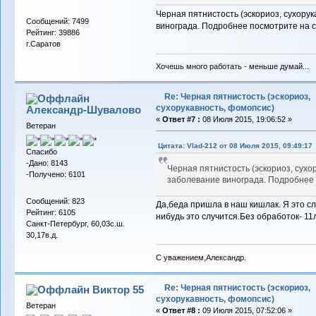
Черная пятнистость (эскориоз, сухорук
Сообщений: 7499
винограда. Подробнее посмотрите на 
Рейтинг: 39886
г.Саратов
Хочешь много работать - меньше думай...
Re: Черная пятнистость (эскориоз,
сухорукавность, фомопсис)
Александр-Шувалово
«
Ответ #7 :
08 Июля 2015, 19:06:52 »
Ветеран
Цитата: Vlad-212 от 08 Июля 2015, 09:49:17
Спасибо
-Дано: 8143
Черная пятнистость (эскориоз, сухо
-Получено: 6101
заболевание винограда. Подробнее
Сообщений: 823
Да,беда пришла в наш кишлак. Я это сл
Рейтинг: 6105
нибудь это случится.Без обработок- 11
Санкт-Петербург, 60,03с.ш.
30,17в.д.
С уважением,Александр.
Re: Черная пятнистость (эскориоз,
Виктор 55
сухорукавность, фомопсис)
Ветеран
«
Ответ #8 :
09 Июля 2015, 07:52:06 »