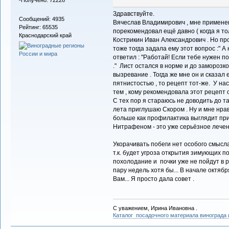
-Получено: 72226
Здравствуйте.
Сообщений: 4935
Вячеслав Владимирович , мне примене
Рейтинг: 65535
порекомендовал ещё давно ( когда я т
Краснодарский край
Кострикин Иван Александрович . Но про
тоже тогда задала ему этот вопрос :" А
ответил : "Работай! Если тебе нужен 
." Лист остался в норме и до заморозк
вызревание . Тогда же мне он и сказал
пятнистостью , то рецепт тот-же. У нас
тем , кому рекомендовала этот рецепт 
С тех пор я стараюсь не доводить до т
лета приглушаю Скором . Ну и мне нрав
больше как профилактика выглядит при 
Нитрафеном - это уже серьёзное лечен
Укорачивать побеги нет особого смысла
т.к. будет угроза открытия зимующих п
похолодание и почки уже не пойдут в 
пару недель хотя бы... В начале октябр
Вам... Я просто дала совет .
С уважением, Ирина Ивановна .
Каталог посадочного материала винограда