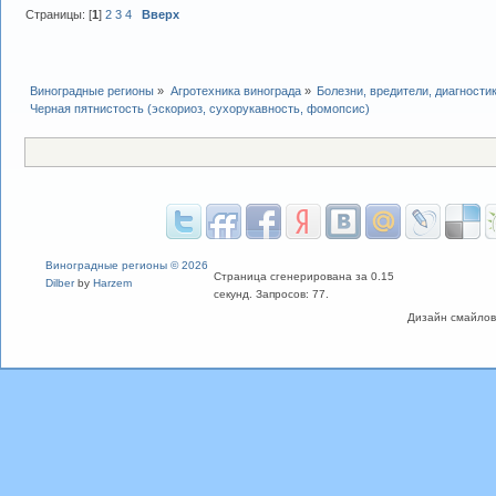
Страницы: [
1
]
2
3
4
Вверх
Виноградные регионы
»
Агротехника винограда
»
Болезни, вредители, диагности
Черная пятнистость (эскориоз, сухорукавность, фомопсис)
Виноградные регионы © 2026
Страница сгенерирована за 0.15
Dilber
by
Harzem
секунд. Запросов: 77.
Дизайн смайлов "