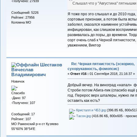
-Получено: 27939
Слышал что у "Августина" пятнышки 
Сообщений: 5226
Я тоже про это слышал и до 2010 года,
Рейтинг: 27956
сортовые признаки, а потом была вспы
Коломна МО
заболел, оказался наименее устойчивы
инфицирован, как слишком восприимчи
развивалась до поры, до времени. Тог
сорт очень слаб к Черной пятнистости,
уважением, Виктор
Re: Черная пятнистость (эскориоз,
Шестаков
сухорукавность, фомопсис)
Вячеслав
Владимирович
«
Ответ #16 :
01 Сентября 2018, 21:16:37 »
Новичок
Добрый вечер. На виноград «напал» ф
Строби потом Абига-пик (спасибо ещё 
Спасибо
год. Перерос верх шпалеры, нужно ли 
-Дано: 97
оставить как есть?
-Получено: 107
Кристалл и ЧБЗ.jpg
(396.85 КБ, 800x517
Сообщений: 17
Тасон.jpg
(416.86 КБ, 800x605 - просмо
Рейтинг: 107
МО Раменский р-н ст Кузяево
55°60'N 38°54'E