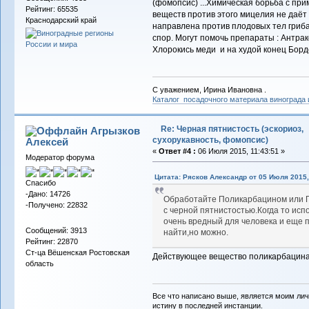
(фомопсис) ...Химическая борьба с пр
Рейтинг: 65535
веществ против этого мицелия не даёт
Краснодарский край
направлена против плодовых тел гриб
спор. Могут помочь препараты : Антрако
Хлорокись меди и на худой конец Бордо
С уважением, Ирина Ивановна .
Каталог посадочного материала винограда
Re: Черная пятнистость (эскориоз,
Агрызков
сухорукавность, фомопсис)
Алексей
«
Ответ #4 :
06 Июля 2015, 11:43:51 »
Модератор форума
Цитата: Рясков Александр от 05 Июля 2015,
Спасибо
-Дано: 14726
Обработайте Поликарбацином или П
-Получено: 22832
с черной пятнистостью.Когда то исп
очень вредный для человека и еще п
Сообщений: 3913
найти,но можно.
Рейтинг: 22870
Ст-ца Вёшенская Ростовская
Действующее вещество поликарбацина 
область
Все что написано выше, является моим лич
истину в последней инстанции.