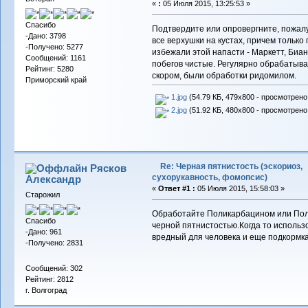
«
:
05 Июля 2015, 13:25:53 »
Спасибо
Подтвердите или опровергните, пожал
-Дано: 3798
все верхушки на кустах, причем только
-Получено: 5277
избежали этой напасти - Маркетт, Биа
Сообщений: 1161
побегов чистые. Регулярно обрабатыв
Рейтинг: 5280
скором, были обработки ридомилом.
Приморский край
1.jpg
(54.79 КБ, 479x800 - просмотрено 
2.jpg
(51.92 КБ, 480x800 - просмотрено 
Re: Черная пятнистость (эскориоз,
Рясков
сухорукавность, фомопсис)
Александр
«
Ответ #1 :
05 Июля 2015, 15:58:03 »
Старожил
Обработайте Поликарбацином или Поли
Спасибо
черной пятнистостью.Когда то использо
-Дано: 961
вредный для человека и еще подкормка
-Получено: 2831
Сообщений: 302
Рейтинг: 2812
г. Волгоград