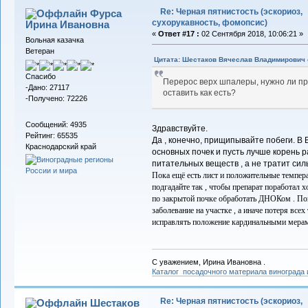
Re: Черная пятнистость (эскориоз,
Фурса
сухорукавность, фомопсис)
Ирина Ивановна
«
Ответ #17 :
02 Сентября 2018, 10:06:21 »
Вольная казачка
Ветеран
Цитата: Шестаков Вячеслав Владимирович о
Спасибо
Перерос верх шпалеры, нужно ли пр
-Дано: 27117
оставить как есть?
-Получено: 72226
Сообщений: 4935
Здравствуйте.
Рейтинг: 65535
Да , конечно, прищипывайте побеги. В
Краснодарский край
основных почек и пусть лучше корень 
питательных веществ , а не тратит сил
Пока ещё есть лист и положительные темпер
подгадайте так , чтобы препарат поработал х
по закрытой почке обработать ДНОКом . Пон
заболевание на участке , а иначе потеря вс
исправлять положение кардинальными мера
С уважением, Ирина Ивановна .
Каталог посадочного материала винограда
Re: Черная пятнистость (эскориоз,
Шестаков