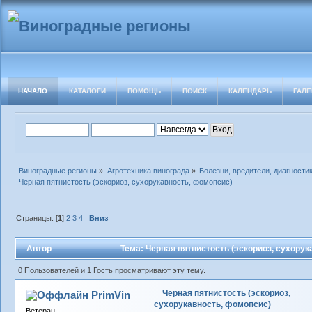
НАЧАЛО
КАТАЛОГИ
ПОМОЩЬ
ПОИСК
КАЛЕНДАРЬ
ГАЛЕ
Виноградные регионы
»
Агротехника винограда
»
Болезни, вредители, диагности
Черная пятнистость (эскориоз, сухорукавность, фомопсис)
Страницы: [
1
]
2
3
4
Вниз
Автор
Тема: Черная пятнистость (эскориоз, сухорук
0 Пользователей и 1 Гость просматривают эту тему.
Черная пятнистость (эскориоз,
PrimVin
сухорукавность, фомопсис)
Ветеран