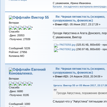
С уважением, Ирина Ивановна .
Каталог посадочного материала винограда
Re: Черная пятнистость (эскориоз,
Виктор 55
сухорукавность, фомопсис)
Ветеран
«
Ответ #12 :
05 Июня 2017, 23:17:28 »
Спасибо
Грозди Августина и Агата Донского, п
-Дано: 20053
С уважением, Виктор
-Получено: 27939
PA070056.jpg
(325.81 КБ, 800x600 - пр
Сообщений: 5226
PA070062.jpg
(290.97 КБ, 800x600 - пр
Рейтинг: 27956
Коломна МО
Re: Черная пятнистость (эскориоз,
Евгений
сухорукавность, фомопсис)
Коноваленко.
«
Ответ #13 :
24 Апреля 2018, 20:34:09 »
Ветеран
Цитата: Виктор 55 от 05 Июня 2017, 23:17:2
Спасибо
-Дано: 6680
Грозди Августина, поражение фомо
-Получено: 8195
Слышал что у "Августина" пятнышки это
Сообщений: 1000